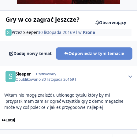
Gry w co zagrać jeszcze?
Obserwujący
Przez
Sleeper
30 listopada 2016
9 l
w
PSone
Dodaj nowy temat
Odpowiedz w tym temacie
Author stats
Sleeper
Użytkownicy
Opublikowano
30 listopada 2016
9 l
Witam nie mogę znaleźć ulubionego tytułu który by mi
przypasił,mam zamiar ograć wszystkie gry z demo magazine
może wy coś polecice ? jakieś przygodowe najlepiej
Cytuj