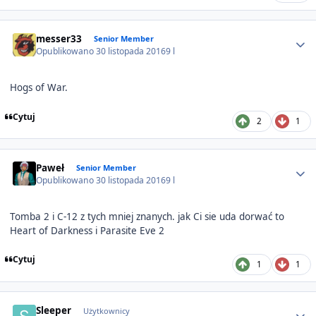
Author stats
messer33
Senior Member
Opublikowano
30 listopada 2016
9 l
Hogs of War.
Cytuj
2
1
Author stats
Paweł
Senior Member
Opublikowano
30 listopada 2016
9 l
Tomba 2 i C-12 z tych mniej znanych. jak Ci sie uda dorwać to
Heart of Darkness i Parasite Eve 2
Cytuj
1
1
Author stats
Sleeper
Użytkownicy