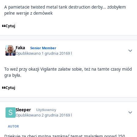
A pamietacie twisted metal tank destruction derby... zdobyłem
pelne wersje z demówek
Cytuj
Author stats
Faka
Senior Member
Opublikowano
1 grudnia 2016
9 l
To weź przy okazji Vigilante załatw sobie, też na tamte czasy miód
gra była.
Cytuj
Author stats
Sleeper
Użytkownicy
Opublikowano
2 grudnia 2016
9 l
AUTOR
Dziękuję za chęci można zamknąć temat znalazłem ponad 250