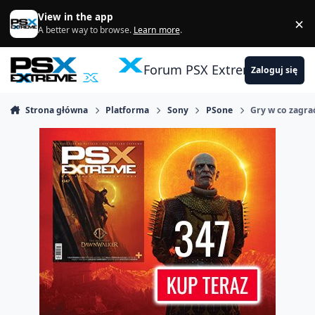
Skocz do zawartości
View in the app
×
Di
A better way to browse.
Learn more
.
Forum PSX Extreme
Zaloguj się
Strona główna
Platforma
Sony
PSone
Gry w co zagrać