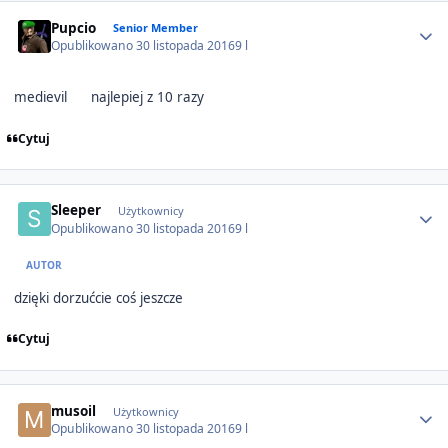
Author stats
Pupcio
Senior Member
Opublikowano
30 listopada 2016
9 l
medievil
najlepiej z 10 razy
Cytuj
Author stats
Sleeper
Użytkownicy
Opublikowano
30 listopada 2016
9 l
AUTOR
dzięki dorzućcie coś jeszcze
Cytuj
Author stats
musoil
Użytkownicy
Opublikowano
30 listopada 2016
9 l