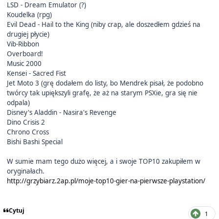
LSD - Dream Emulator (?)
Koudelka (rpg)
Evil Dead - Hail to the King (niby crap, ale doszedłem gdzieś na
drugiej płycie)
Vib-Ribbon
Overboard!
Music 2000
Kensei - Sacred Fist
Jet Moto 3 (grę dodałem do listy, bo Mendrek pisał, że podobno
twórcy tak upiększyli grafę, że aż na starym PSXie, gra się nie
odpala)
Disney's Aladdin - Nasira's Revenge
Dino Crisis 2
Chrono Cross
Bishi Bashi Special
W sumie mam tego dużo więcej, a i swoje TOP10 zakupiłem w
oryginałach.
http://grzybiarz.2ap.pl/moje-top10-gier-na-pierwsze-playstation/
Cytuj
1