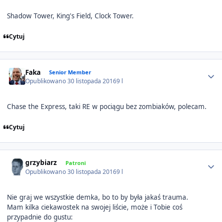
Shadow Tower, King's Field, Clock Tower.
Cytuj
Author stats
Faka
Senior Member
Opublikowano
30 listopada 2016
9 l
Chase the Express, taki RE w pociągu bez zombiaków, polecam.
Cytuj
Author stats
grzybiarz
Patroni
Opublikowano
30 listopada 2016
9 l
Nie graj we wszystkie demka, bo to by była jakaś trauma.
Mam kilka ciekawostek na swojej liście, może i Tobie coś
przypadnie do gustu: