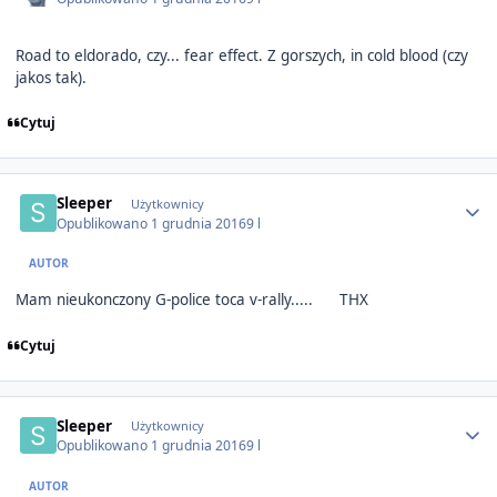
Road to eldorado, czy... fear effect. Z gorszych, in cold blood (czy
jakos tak).
Cytuj
Author stats
Sleeper
Użytkownicy
Opublikowano
1 grudnia 2016
9 l
AUTOR
Mam nieukonczony G-police toca v-rally.....
THX
Cytuj
Author stats
Sleeper
Użytkownicy
Opublikowano
1 grudnia 2016
9 l
AUTOR