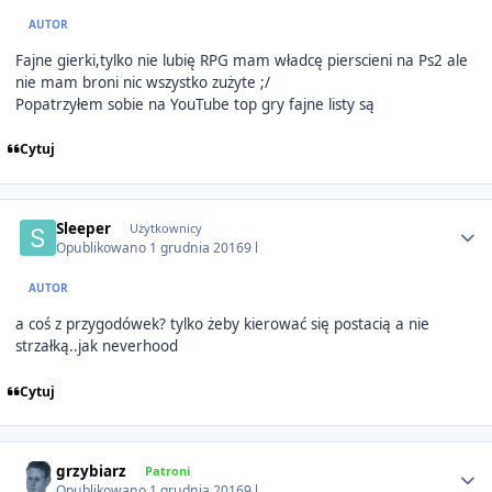
AUTOR
Fajne gierki,tylko nie lubię RPG mam władcę pierscieni na Ps2 ale
nie mam broni nic wszystko zużyte ;/
Popatrzyłem sobie na YouTube top gry fajne listy są
Cytuj
Author stats
Sleeper
Użytkownicy
Opublikowano
1 grudnia 2016
9 l
AUTOR
a coś z przygodówek? tylko żeby kierować się postacią a nie
strzałką..jak neverhood
Cytuj
Author stats
grzybiarz
Patroni
Opublikowano
1 grudnia 2016
9 l