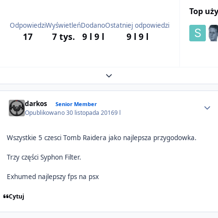
Top uż
Odpowiedzi
Wyświetleń
Dodano
Ostatniej odpowiedzi
17
7 tys.
9 l
9 l
9 l
9 l
Expand topic overview
Author stats
darkos
Senior Member
Opublikowano
30 listopada 2016
9 l
Wszystkie 5 czesci Tomb Raidera jako najlepsza przygodowka.
Trzy części Syphon Filter.
Exhumed najlepszy fps na psx
Cytuj