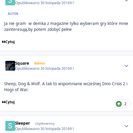
Opublikowano
30 listopada 2016
9 l
AUTOR
Ja nie gram w demka z magazine tylko wybieram gry które mnie
zainteresują,by potem zdobyć pełne
Cytuj
Author stats
Square
Admini
Opublikowano
30 listopada 2016
9 l
Sheep, Dog & Wolf. A tak to wspomniane wcześniej Dino Crisis 2 i
Hogs of War.
Cytuj
2
Author stats
Sleeper
Użytkownicy
Opublikowano
30 listopada 2016
9 l