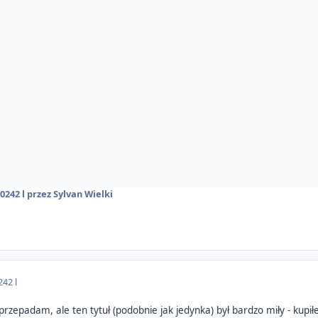
2024
2 l
przez Sylvan Wielki
24
2 l
przepadam, ale ten tytuł (podobnie jak jedynka) był bardzo miły - kupił