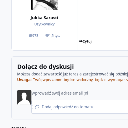
Jukka Sarasti
Użytkownicy
973
1,5 tys.
odpowiedzi
Reputacja
Cytuj
Dołącz do dyskusji
Możesz dodać zawartość już teraz a zarejestrować się później.
Uwaga:
Twój wpis zanim będzie widoczny, będzie wymagał z
Dodaj odpowiedź do tematu...