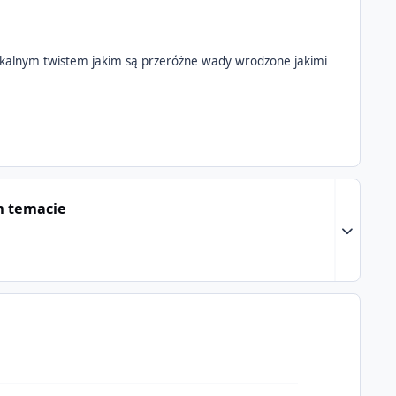
nikalnym twistem jakim są przeróżne wady wrodzone jakimi
m temacie
Expand to