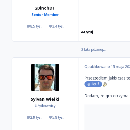
20inchDT
Senior Member
8,5 tys.
3,4 tys.
odpowiedzi
Reputacja
Cytuj
2 lata później...
Opublikowano
15 maja 20
Przeszedłem jakiś czas 
@Figuś
Dodam, że gra otrzyma 
Sylvan Wielki
Użytkownicy
2,9 tys.
5,8 tys.
odpowiedzi
Reputacja