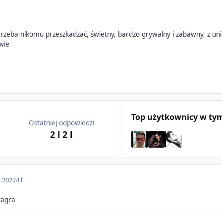
 trzeba nikomu przeszkadzać, świetny, bardzo grywalny i zabawny, z u
owie
Top użytkownicy w ty
Ostatniej odpowiedzi
2 l
2 l
a 2022
4 l
zagra