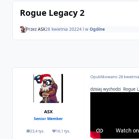
Rogue Legacy 2
Przez
ASX
28 kwietnia 2022
4 l
w
Ogólne
Opublikowano
28 kwietni
dzisiaj wychodzi Rogue L
ASX
Senior Member
23,4 tys.
16,1 tys.
odpowiedzi
Reputacja