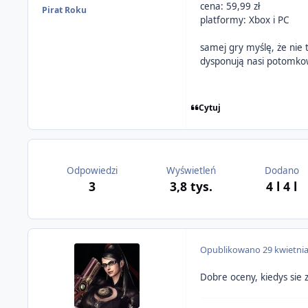
cena: 59,99 zł
Pirat Roku
platformy: Xbox i PC
samej gry myślę, że nie
dysponują nasi potomk
Cytuj
Odpowiedzi
Wyświetleń
Dodano
3
3,8 tys.
4 l
4 l
Opublikowano
29 kwietni
Dobre oceny, kiedys sie 