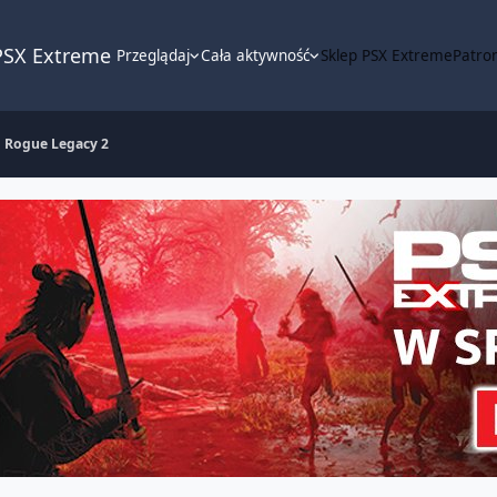
PSX Extreme
Przeglądaj
Cała aktywność
Sklep PSX Extreme
Patron
Rogue Legacy 2