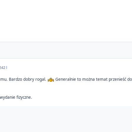
24
2 l
temu. Bardzo dobry rogal.
Generalnie to można temat przenieść do 
wydanie fizyczne.