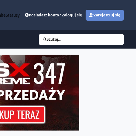
ite
Statusy
Posiadasz konto? Zaloguj się
Zarejestruj się
Szukaj...