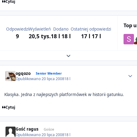
Cytuj
Top 
Odpowiedzi
Wyświetleń
Dodano
Ostatniej odpowiedzi
9
20,5 tys.
18 l
18 l
17 l
17 l
Expand topic overview
Author stats
ogqozo
Senior Member
Opublikowano
20 lipca 2008
18 l
Klasyka. Jedna z najlepszych platformówek w historii gatunku.
Cytuj
Gość ragus
Goście
Opublikowano
20 lipca 2008
18 l