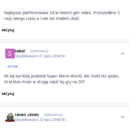
Najlepsza platformówka 2d w historii gier video. Przeszedłem 3
razy swego czasu a i tak nie miałem dość.
Cytuj
Author stats
sokol
Użytkownicy
Opublikowano
21 lipca 2008
18 l
AUTOR
Mi się bardziej podobał Super Mario World. Ale Yoshi też spoko.
Grał ktoś może w drugą część tej gry na DS?
Cytuj
Author stats
raven_raven
Użytkownicy
Opublikowano
22 lipca 2008
18 l