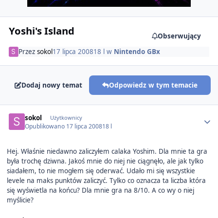
Yoshi's Island
Obserwujący
Przez
sokol
17 lipca 2008
18 l
w
Nintendo GBx
Dodaj nowy temat
Odpowiedz w tym temacie
Author stats
sokol
Użytkownicy
Opublikowano
17 lipca 2008
18 l
Hej. Właśnie niedawno zaliczyłem calaka Yoshim. Dla mnie ta gra
była trochę dziwna. Jakoś mnie do niej nie ciągnęło, ale jak tylko
siadałem, to nie mogłem się oderwać. Udało mi się wszystkie
levele na maks punktów zaliczyć. Tylko co oznacza ta liczba która
się wyświetla na końcu? Dla mnie gra na 8/10. A co wy o niej
myślicie?