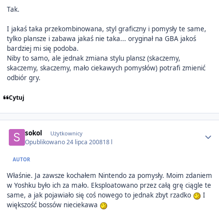
Tak.
I jakaś taka przekombinowana, styl graficzny i pomysły te same,
tylko plansze i zabawa jakaś nie taka... oryginał na GBA jakoś
bardziej mi się podoba.
Niby to samo, ale jednak zmiana stylu plansz (skaczemy,
skaczemy, skaczemy, mało ciekawych pomysłów) potrafi zmienić
odbiór gry.
Cytuj
Author stats
sokol
Użytkownicy
Opublikowano
24 lipca 2008
18 l
AUTOR
Właśnie. Ja zawsze kochałem Nintendo za pomysły. Moim zdaniem
w Yoshku było ich za mało. Eksploatowano przez całą grę ciągle te
same, a jak pojawiało się coś nowego to jednak zbyt rzadko
I
większość bossów nieciekawa