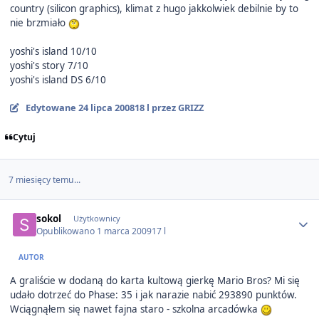
country (silicon graphics), klimat z hugo jakkolwiek debilnie by to
nie brzmiało
yoshi's island 10/10
yoshi's story 7/10
yoshi's island DS 6/10
Edytowane
24 lipca 2008
18 l
przez GRIZZ
Cytuj
7 miesięcy temu...
Author stats
sokol
Użytkownicy
Opublikowano
1 marca 2009
17 l
AUTOR
A graliście w dodaną do karta kultową gierkę Mario Bros? Mi się
udało dotrzeć do Phase: 35 i jak narazie nabić 293890 punktów.
Wciągnąłem się nawet fajna staro - szkolna arcadówka