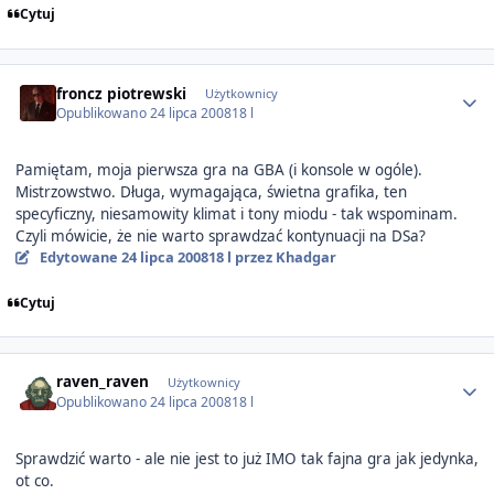
Cytuj
Author stats
froncz piotrewski
Użytkownicy
Opublikowano
24 lipca 2008
18 l
Pamiętam, moja pierwsza gra na GBA (i konsole w ogóle).
Mistrzowstwo. Długa, wymagająca, świetna grafika, ten
specyficzny, niesamowity klimat i tony miodu - tak wspominam.
Czyli mówicie, że nie warto sprawdzać kontynuacji na DSa?
Edytowane
24 lipca 2008
18 l
przez Khadgar
Cytuj
Author stats
raven_raven
Użytkownicy
Opublikowano
24 lipca 2008
18 l
Sprawdzić warto - ale nie jest to już IMO tak fajna gra jak jedynka,
ot co.