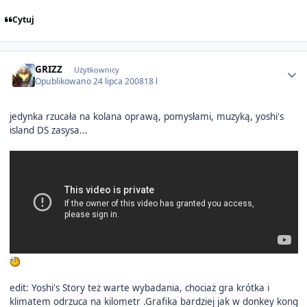
Cytuj
Author stats
GRIZZ
Użytkownicy
Opublikowano
24 lipca 2008
18 l
jedynka rzucała na kolana oprawą, pomysłami, muzyką, yoshi's
island DS zasysa...
edit: Yoshi's Story też warte wybadania, chociaż gra krótka i
klimatem odrzuca na kilometr .Grafika bardziej jak w donkey kong