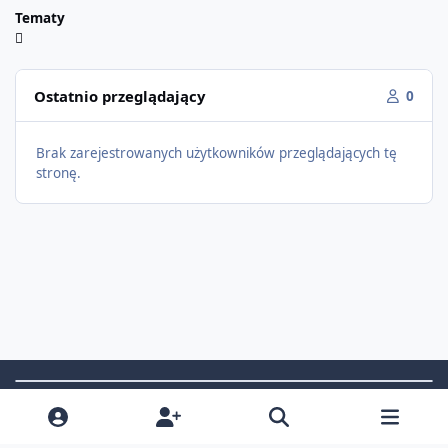
Tematy
Ostatnio przeglądający
0
Brak zarejestrowanych użytkowników przeglądających tę
stronę.
Light Mode
Dark Mode
System Preference
f
i
x
t
a
n
i