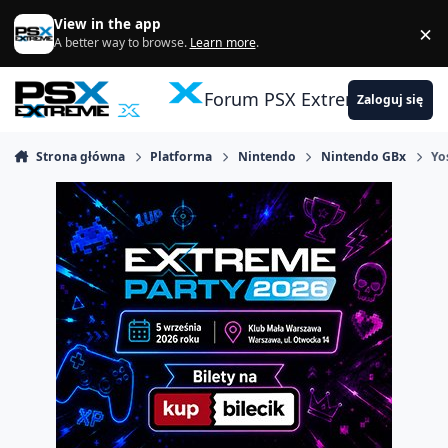
Skocz do zawartości
View in the app
×
Di
A better way to browse.
Learn more
.
Forum PSX Extreme
Zaloguj się
Strona główna
Platforma
Nintendo
Nintendo GBx
Yo