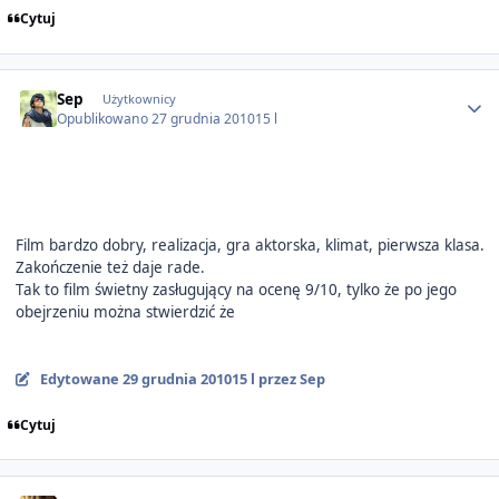
Cytuj
Author stats
Sep
Użytkownicy
Opublikowano
27 grudnia 2010
15 l
Film bardzo dobry, realizacja, gra aktorska, klimat, pierwsza klasa.
Zakończenie też daje rade.
Tak to film świetny zasługujący na ocenę 9/10, tylko że po jego
obejrzeniu można stwierdzić że
Edytowane
29 grudnia 2010
15 l
przez Sep
Cytuj
Author stats