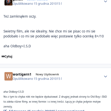
Opublikowano
15 grudnia 2010
15 l
Też zamknąłem oczy.
Swietny film, ale nie idealny. Nie chce mi sie pisac co mi sie
podobało i co mi sie podobało więc postawie tylko ocenkę 8+/10
aha Oldboy>I.S.D
Cytuj
Author stats
wortigern1
Nowy Użytkownik
Opublikowano
15 grudnia 2010
15 l
aha Oldboy>I.S.D
No z tym to chyba nikt nie będzie dyskutował. Z drugiej jednak strony to Old Boy i IStD
to zdeka różne filmy, w innej formie i o innej treści. Łączy je chyba jedynie motyw
zemsty.
Edytowane
15 grudnia 2010
15 l
przez wortigern1