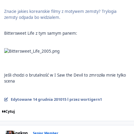
Znacie jakies koreanskie filmy z motywem zemsty? Trylogia
zemsty odpada bo widzialem.
Bittersweet Life z tym samym panem:
Jeśli chodzi o brutalność w I Saw the Devil to zmroziła mnie tylko
scena
Edytowane
14 grudnia 2010
15 l
przez wortigern1
Cytuj
Author stats
gekon
Senior Member