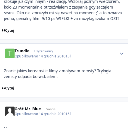
szokuje już czym innym - realizacją. Wczoraj późnym wieczorem,
koło 23 momentalnie otrzeźwiałem z zaspania gdy zacząłem
seans. Oko nie zmrużyło mi się nawet na moment ;] a to oznacza
jedno, genialny film. 9/10 ps WIELKI + za muzykę, szukam OST!
Cytuj
Author stats
Trundle
Użytkownicy
Opublikowano
14 grudnia 2010
15 l
Znacie jakies koreanskie filmy z motywem zemsty? Trylogia
zemsty odpada bo widzialem.
Cytuj
Gość Mr. Blue
Goście
Opublikowano
14 grudnia 2010
15 l