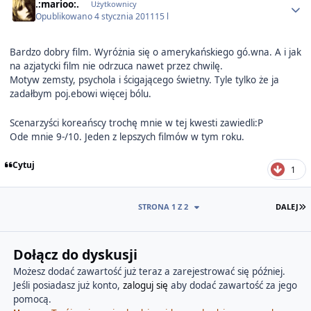
.:marioo:.
Użytkownicy
Opublikowano
4 stycznia 2011
15 l
Bardzo dobry film. Wyróżnia się o amerykańskiego gó.wna. A i jak
na azjatycki film nie odrzuca nawet przez chwilę.
Motyw zemsty, psychola i ścigającego świetny. Tyle tylko że ja
zadałbym poj.ebowi więcej bólu.
Scenarzyści koreańscy trochę mnie w tej kwesti zawiedli:P
Ode mnie 9-/10. Jeden z lepszych filmów w tym roku.
Cytuj
1
O
STRONA 1 Z 2
DALEJ
Dołącz do dyskusji
Możesz dodać zawartość już teraz a zarejestrować się później.
Jeśli posiadasz już konto,
zaloguj się
aby dodać zawartość za jego
pomocą.