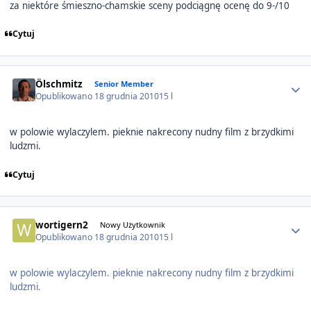
za niektóre śmieszno-chamskie sceny podciągnę ocenę do 9-/10
Cytuj
Author stats
Ölschmitz
Senior Member
Opublikowano
18 grudnia 2010
15 l
w polowie wylaczylem. pieknie nakrecony nudny film z brzydkimi
ludzmi.
Cytuj
Author stats
wortigern2
Nowy Użytkownik
Opublikowano
18 grudnia 2010
15 l
w polowie wylaczylem. pieknie nakrecony nudny film z brzydkimi
ludzmi.