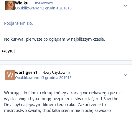
Wiolku
Użytkownicy
Opublikowano
12 grudnia 2010
15 l
Podjarałem się.
No kur-wa, pierwsze co oglądam w najbliższym czasie.
Cytuj
Author stats
wortigern1
Nowy Użytkownik
Opublikowano
13 grudnia 2010
15 l
Wracając do filmu, rok się kończy a raczej nic ciekawego już nie
wyjdzie więc chyba mogę bezpiecznie stwierdzić, że I Saw the
Devil był najlepszym filmem tego roku. Zakończenie to
mistrzostwo świata, choć kilka scen mnie trochę zawiodło