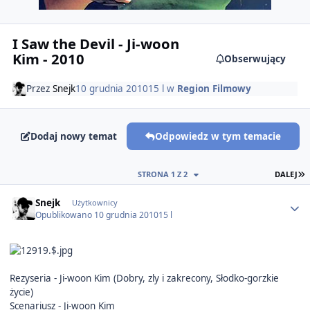
I Saw the Devil - Ji-woon
Kim - 2010
Obserwujący
Przez
Snejk
10 grudnia 2010
15 l
w
Region Filmowy
Dodaj nowy temat
Odpowiedz w tym temacie
O
STRONA 1 Z 2
DALEJ
Author stats
Snejk
Użytkownicy
Opublikowano
10 grudnia 2010
15 l
Rezyseria - Ji-woon Kim (Dobry, zly i zakrecony, Słodko-gorzkie
życie)
Scenariusz - Ji-woon Kim