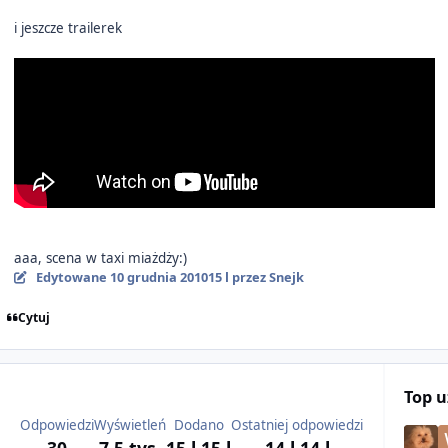
i jeszcze trailerek
aaa, scena w taxi miażdży:)
Edytowane
10 grudnia 2010
15 l
przez Snejk
Cytuj
Top 
Odpowiedzi
Wyświetleń
Dodano
Ostatniej odpowiedzi