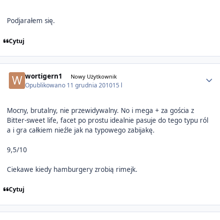
Podjarałem się.
Cytuj
Author stats
wortigern1
Nowy Użytkownik
Opublikowano
11 grudnia 2010
15 l
Mocny, brutalny, nie przewidywalny. No i mega + za gościa z
Bitter-sweet life, facet po prostu idealnie pasuje do tego typu ról
a i gra całkiem nieźle jak na typowego zabijakę.
9,5/10
Ciekawe kiedy hamburgery zrobią rimejk.
Cytuj
Author stats