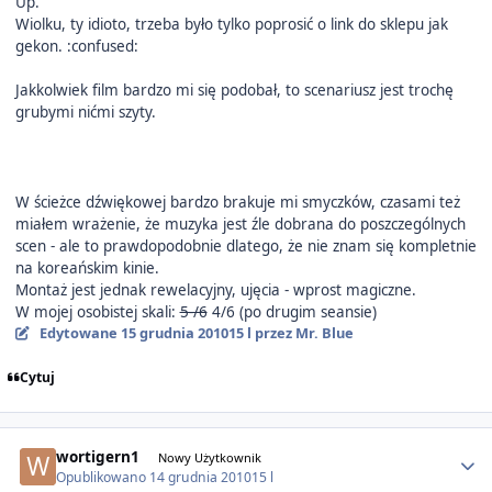
Up.
Wiolku, ty idioto, trzeba było tylko poprosić o link do sklepu jak
gekon. :confused:
Jakkolwiek film bardzo mi się podobał, to scenariusz jest trochę
grubymi nićmi szyty.
W ścieżce dźwiękowej bardzo brakuje mi smyczków, czasami też
miałem wrażenie, że muzyka jest źle dobrana do poszczególnych
scen - ale to prawdopodobnie dlatego, że nie znam się kompletnie
na koreańskim kinie.
Montaż jest jednak rewelacyjny, ujęcia - wprost magiczne.
W mojej osobistej skali:
5-/6
4/6 (po drugim seansie)
Edytowane
15 grudnia 2010
15 l
przez Mr. Blue
Cytuj
Author stats
wortigern1
Nowy Użytkownik
Opublikowano
14 grudnia 2010
15 l