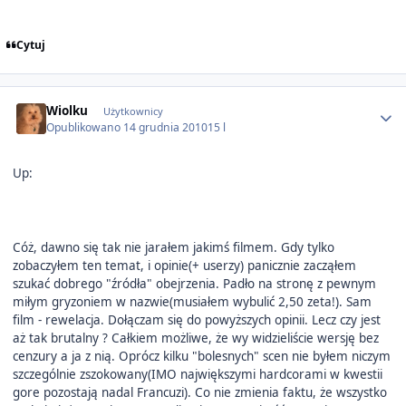
Cytuj
Author stats
Wiolku
Użytkownicy
Opublikowano
14 grudnia 2010
15 l
Up:
Cóż, dawno się tak nie jarałem jakimś filmem. Gdy tylko
zobaczyłem ten temat, i opinie(+ userzy) panicznie zacząłem
szukać dobrego "źródła" obejrzenia. Padło na stronę z pewnym
miłym gryzoniem w nazwie(musiałem wybulić 2,50 zeta!). Sam
film - rewelacja. Dołączam się do powyższych opinii. Lecz czy jest
aż tak brutalny ? Całkiem możliwe, że wy widzieliście wersję bez
cenzury a ja z nią. Oprócz kilku "bolesnych" scen nie byłem niczym
szczególnie zszokowany(IMO największymi hardcorami w kwestii
gore pozostają nadal Francuzi). Co nie zmienia faktu, że wszystko