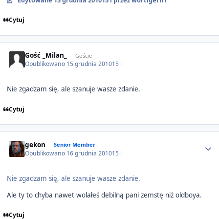
Cytuj
Gość _Milan_
Goście
Opublikowano
15 grudnia 2010
15 l
Nie zgadzam się, ale szanuje wasze zdanie.
Cytuj
Author stats
gekon
Senior Member
Opublikowano
16 grudnia 2010
15 l
Nie zgadzam się, ale szanuje wasze zdanie.
Ale ty to chyba nawet wolałeś debilną pani zemstę niż oldboya.
Cytuj