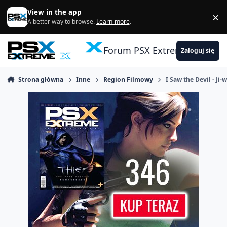
Skocz do zawartości
View in the app
×
Di
A better way to browse.
Learn more
.
Forum PSX Extreme
Zaloguj się
Strona główna
Inne
Region Filmowy
I Saw the Devil - Ji