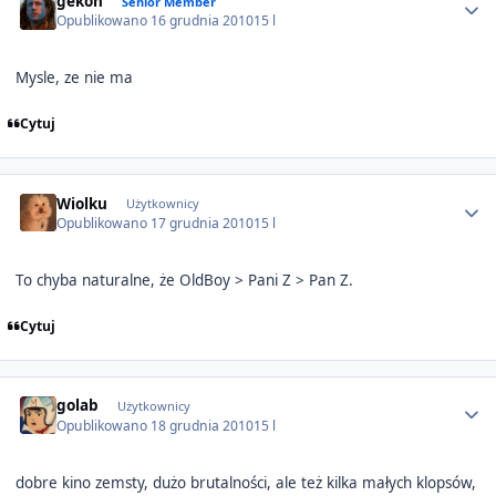
gekon
Senior Member
Opublikowano
16 grudnia 2010
15 l
Mysle, ze nie ma
Cytuj
Author stats
Wiolku
Użytkownicy
Opublikowano
17 grudnia 2010
15 l
To chyba naturalne, że OldBoy > Pani Z > Pan Z.
Cytuj
Author stats
golab
Użytkownicy
Opublikowano
18 grudnia 2010
15 l
dobre kino zemsty, dużo brutalności, ale też kilka małych klopsów,