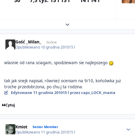
30
7,5 tys.
15 l
15 l
14 l
14 l
Expand topic overview
Gość _Milan_
Goście
Opublikowano
10 grudnia 2010
15 l
wlasnie od rana sciagam, spodziewam sie najlepszego
tak jak snejk napisał, również oceniam na 9/10, końcówka juz
troche przedobrzona, po chu.j ta rodzina.
Edytowane
11 grudnia 2010
15 l
przez caps_LOCK_masta
Cytuj
Author stats
Kmiot
Senior Member
Opublikowano
11 grudnia 2010
15 l