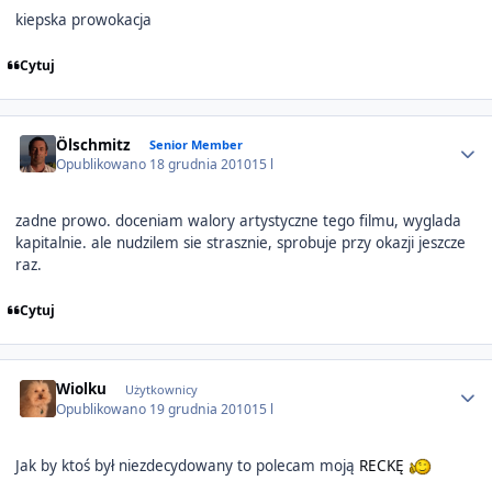
kiepska prowokacja
Cytuj
Author stats
Ölschmitz
Senior Member
Opublikowano
18 grudnia 2010
15 l
zadne prowo. doceniam walory artystyczne tego filmu, wyglada
kapitalnie. ale nudzilem sie strasznie, sprobuje przy okazji jeszcze
raz.
Cytuj
Author stats
Wiolku
Użytkownicy
Opublikowano
19 grudnia 2010
15 l
Jak by ktoś był niezdecydowany to polecam moją
RECKĘ