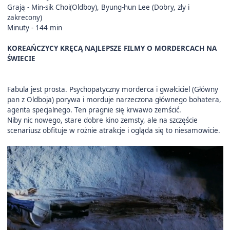
Grają - Min-sik Choi(Oldboy), Byung-hun Lee (Dobry, zly i
zakrecony)
Minuty - 144 min
KOREAŃCZYCY KRĘCĄ NAJLEPSZE FILMY O MORDERCACH NA
ŚWIECIE
Fabula jest prosta. Psychopatyczny morderca i gwałciciel (Główny
pan z Oldboja) porywa i morduje narzeczona głównego bohatera,
agenta specjalnego. Ten pragnie się krwawo zemścić.
Niby nic nowego, stare dobre kino zemsty, ale na szczęście
scenariusz obfituje w rożnie atrakcje i ogląda się to niesamowicie.