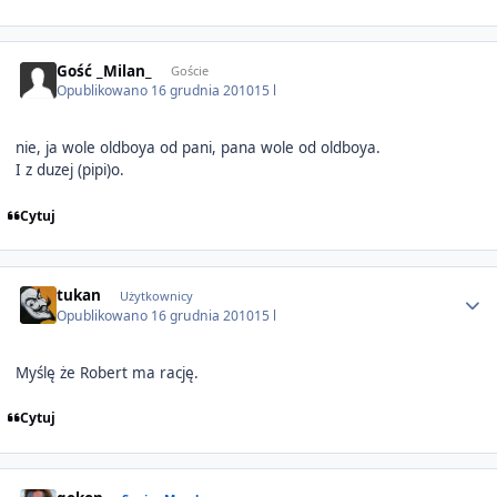
Gość _Milan_
Goście
Opublikowano
16 grudnia 2010
15 l
nie, ja wole oldboya od pani, pana wole od oldboya.
I z duzej (pipi)o.
Cytuj
Author stats
tukan
Użytkownicy
Opublikowano
16 grudnia 2010
15 l
Myślę że Robert ma rację.
Cytuj
Author stats