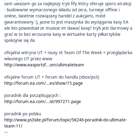
sam uważam go za najlepszy tryb fify który oferuje sporo atrakcji
- budowanie wymarzonego składu od zera, turnieje offline i
online, świetnie rozwiązany handel z aukcjami, miód
gwarantowany :], jasne to jest maszynka do wyciągania kasy EA
ale kto powiedział ze musicie im dawać kasę? tryb jest darmowy a
grać w to bez wrzucania kasy w wirtualne karty piłkarzyków
spokojnie się da
oficjalna witryna UT + niusy nt Team Of The Week + przeglądarka
własnego UT przez www
http://www.easportsf...om/ultimateteam
oficjalne forum UT + forum do handlu (xbox/ps3)
http://forum.ea.com/...es/show/15.page
poradnik dla początkujących :
http://forum.ea.com/...ist/997271.page
poradnik po polsku
http://www.ps3site.pl/forum/topic/58246-poradnik-do-ultimate-
team-11/
---