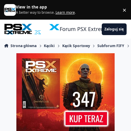
Skocz do zawartości
View in the app
×
Di
A better way to browse.
Learn more
.
Forum PSX Extreme
Zaloguj się
Strona główna
Kąciki
Kącik Sportowy
Subforum FIFY