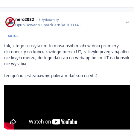
Author stats
nero2082
Użytkownicy
Opublikowano
1 października 2011
14 l
AUTOR
tak, z tego co czytałem to masa osób miała w dniu premiery
disconnecty na końcu każdego meczu UT, zaliczyło przegraną albo
nie liczyło meczu, do tego dali cap na webapp bo im UT na konsoli
nie wyrabia
ten gościu jest zabawny, polecam dać sub na yt :]