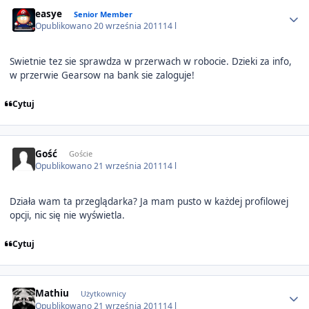
Author stats
easye
Senior Member
Opublikowano
20 września 2011
14 l
Swietnie tez sie sprawdza w przerwach w robocie. Dzieki za info,
w przerwie Gearsow na bank sie zaloguje!
Cytuj
Gość
Goście
Opublikowano
21 września 2011
14 l
Działa wam ta przeglądarka? Ja mam pusto w każdej profilowej
opcji, nic się nie wyświetla.
Cytuj
Author stats
Mathiu
Użytkownicy
Opublikowano
21 września 2011
14 l