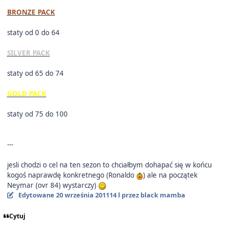
BRONZE PACK
staty od 0 do 64
SILVER PACK
staty od 65 do 74
GOLD PACK
staty od 75 do 100
---
jesli chodzi o cel na ten sezon to chciałbym dohapać się w końcu
kogoś naprawdę konkretnego (Ronaldo
) ale na początek
Neymar (ovr 84) wystarczy)
Edytowane
20 września 2011
14 l
przez black mamba
Cytuj