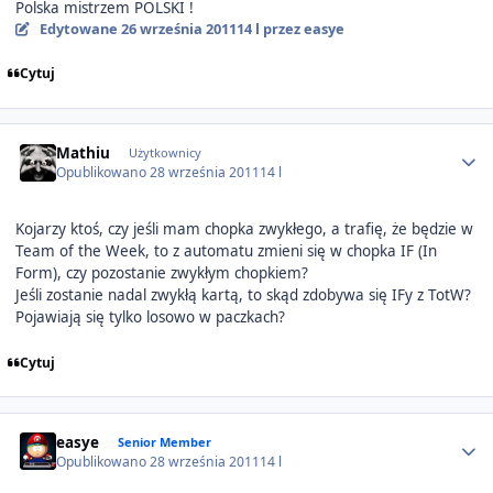
Polska mistrzem POLSKI !
Edytowane
26 września 2011
14 l
przez easye
Cytuj
Author stats
Mathiu
Użytkownicy
Opublikowano
28 września 2011
14 l
Kojarzy ktoś, czy jeśli mam chopka zwykłego, a trafię, że będzie w
Team of the Week, to z automatu zmieni się w chopka IF (In
Form), czy pozostanie zwykłym chopkiem?
Jeśli zostanie nadal zwykłą kartą, to skąd zdobywa się IFy z TotW?
Pojawiają się tylko losowo w paczkach?
Cytuj
Author stats
easye
Senior Member
Opublikowano
28 września 2011
14 l