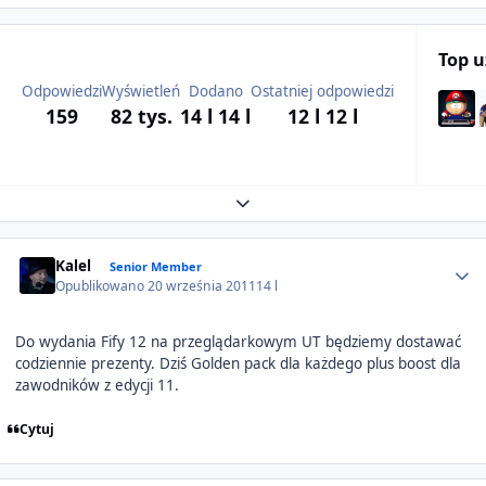
Top 
Odpowiedzi
Wyświetleń
Dodano
Ostatniej odpowiedzi
159
82 tys.
14 l
14 l
12 l
12 l
Expand topic overview
Author stats
Kalel
Senior Member
Opublikowano
20 września 2011
14 l
Do wydania Fify 12 na przeglądarkowym UT będziemy dostawać
codziennie prezenty. Dziś Golden pack dla każdego plus boost dla
zawodników z edycji 11.
Cytuj