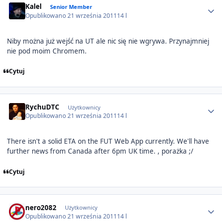
Kalel
Senior Member
Opublikowano
21 września 2011
14 l
Niby można już wejść na UT ale nic się nie wgrywa. Przynajmniej
nie pod moim Chromem.
Cytuj
Author stats
RychuDTC
Użytkownicy
Opublikowano
21 września 2011
14 l
There isn't a solid ETA on the FUT Web App currently. We'll have
further news from Canada after 6pm UK time. , porażka ;/
Cytuj
Author stats
nero2082
Użytkownicy
Opublikowano
21 września 2011
14 l