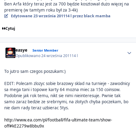
Ben Arfa który teraz jest za 700 będzie kosztował dużo więcej na
premierę (w tamtym roku był za 3-4k)
Edytowane
23 września 2011
14 l
przez black mamba
Cytuj
Author stats
easye
Senior Member
Opublikowano
24 września 2011
14 l
To jutro sam czegos poszukam:)
EDIT: Polecam zlozyc sobie brazowy sklad na turnieje - zawodnicy
sa mega tani i topowe karty 64 mozna miec za 150 coinsow.
Podobnie jak rok temu, nikt sie nimi nieinteresuje. Pwnie tak
samo zaraz bedzie ze srebrnymi, na zlotych chyba poczekam, bo
nie dam rady teraz uzbierac 5tys.
http://www.ea.com/pl/football/fifa-ultimate-team/show-
off#kE2279w8bbu9x