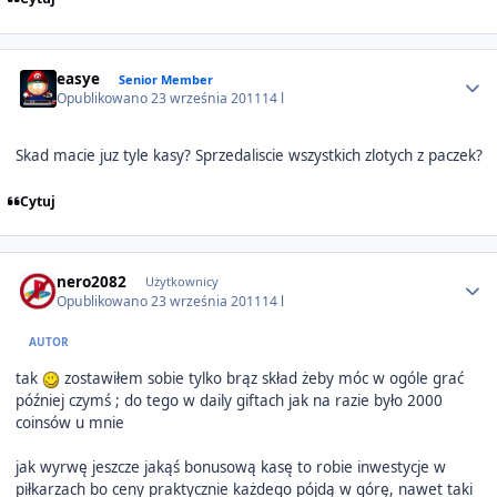
Author stats
easye
Senior Member
Opublikowano
23 września 2011
14 l
Skad macie juz tyle kasy? Sprzedaliscie wszystkich zlotych z paczek?
Cytuj
Author stats
nero2082
Użytkownicy
Opublikowano
23 września 2011
14 l
AUTOR
tak
zostawiłem sobie tylko brąz skład żeby móc w ogóle grać
później czymś ; do tego w daily giftach jak na razie było 2000
coinsów u mnie
jak wyrwę jeszcze jakąś bonusową kasę to robie inwestycje w
piłkarzach bo ceny praktycznie każdego pójdą w górę, nawet taki