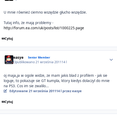
U mnie również ciemno wszędzie głucho wszędzie.
Tutaj info, że mają problemy -
http://forum.ea.com/uk/posts/list/1000225.page
Cytuj
Author stats
easye
Senior Member
Opublikowano
21 września 2011
14 l
oj maja,ja w ogole widze, ze mam jakis blad z profilem - jak sie
loguje, to pokazuje sie GT kumpla, ktory kiedys dolaczyl do mnie
na PS3. Cos im sie zwalilo...
Edytowane
21 września 2011
14 l
przez easye
Cytuj
Author stats