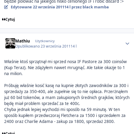
będzie polowac na jakiegoś nisko cenionego IF i robić discard :>
Edytowane
22 września 2011
14 l
przez black mamba
Cytuj
Author stats
Mathiu
Użytkownicy
Opublikowano
23 września 2011
14 l
Właśnie ktoś sprzątnął mi sprzed nosa IF Pastore za 300 coinsów
(Kup Teraz). Nie zdążyłem nawet mrugnąć. Ale takie okazje to 1
na milion.
Próbuję właśnie kosić kasę na kupnie złotych zawodników za 300 i
sprzedaży za 350-400, ale zupełnie się to nie opłaca. Przerżnąłem
już 60 bid tokenów, a mam zakupionych średnich grajków, których
będę miał problem sprzedać za te 400c.
Chyba jednak lepiej wychodzi mi sposób na 59 minutę. W ten
sposób kupiłem przedwczoraj Fletchera za 1500 i sprzedałem za
2400 oraz Charlie Adama - zakup za 1800, sprzedaż 2800.
Cytuj