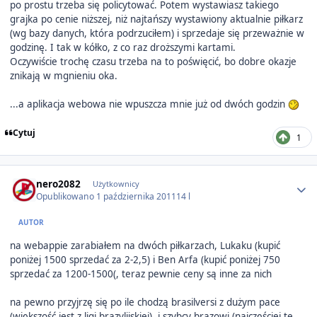
po prostu trzeba się policytować. Potem wystawiasz takiego
grajka po cenie niższej, niż najtańszy wystawiony aktualnie piłkarz
(wg bazy danych, która podrzuciłem) i sprzedaje się przeważnie w
godzinę. I tak w kółko, z co raz droższymi kartami.
Oczywiście trochę czasu trzeba na to poświęcić, bo dobre okazje
znikają w mgnieniu oka.
...a aplikacja webowa nie wpuszcza mnie już od dwóch godzin
Cytuj
1
Author stats
nero2082
Użytkownicy
Opublikowano
1 października 2011
14 l
AUTOR
na webappie zarabiałem na dwóch piłkarzach, Lukaku (kupić
poniżej 1500 sprzedać za 2-2,5) i Ben Arfa (kupić poniżej 750
sprzedać za 1200-1500(, teraz pewnie ceny są inne za nich
na pewno przyjrzę się po ile chodzą brasilversi z dużym pace
(większość jest z ligi brazylijskiej), i szybcy brązowi (najczęściej te