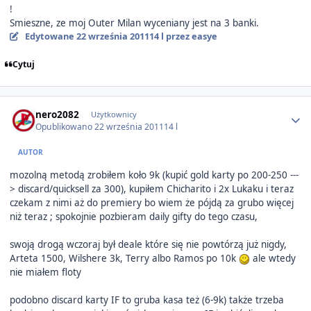
!
Smieszne, ze moj Outer Milan wyceniany jest na 3 banki.
Edytowane
22 września 2011
14 l
przez easye
Cytuj
Author stats
nero2082
Użytkownicy
Opublikowano
22 września 2011
14 l
AUTOR
mozolną metodą zrobiłem koło 9k (kupić gold karty po 200-250 ---
> discard/quicksell za 300), kupiłem Chicharito i 2x Lukaku i teraz
czekam z nimi aż do premiery bo wiem że pójdą za grubo więcej
niż teraz ; spokojnie pozbieram daily gifty do tego czasu,
swoją drogą wczoraj był deale które się nie powtórzą już nigdy,
Arteta 1500, Wilshere 3k, Terry albo Ramos po 10k
ale wtedy
nie miałem floty
podobno discard karty IF to gruba kasa też (6-9k) także trzeba