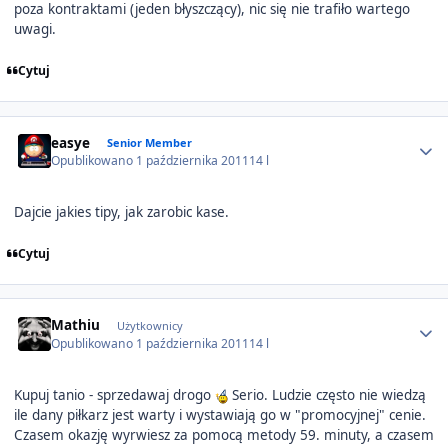
poza kontraktami (jeden błyszczący), nic się nie trafiło wartego
uwagi.
Cytuj
Author stats
easye
Senior Member
Opublikowano
1 października 2011
14 l
Dajcie jakies tipy, jak zarobic kase.
Cytuj
Author stats
Mathiu
Użytkownicy
Opublikowano
1 października 2011
14 l
Kupuj tanio - sprzedawaj drogo
Serio. Ludzie często nie wiedzą
ile dany piłkarz jest warty i wystawiają go w "promocyjnej" cenie.
Czasem okazję wyrwiesz za pomocą metody 59. minuty, a czasem