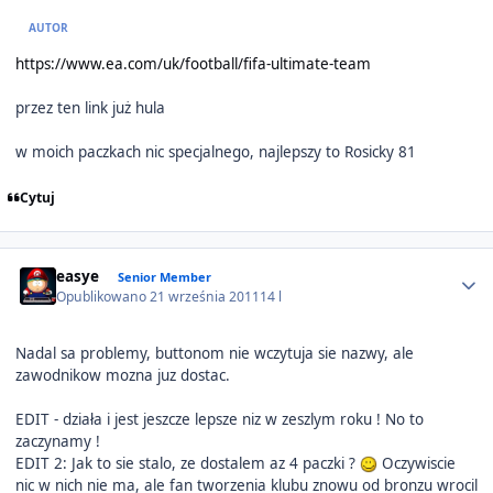
AUTOR
https://www.ea.com/uk/football/fifa-ultimate-team
przez ten link już hula
w moich paczkach nic specjalnego, najlepszy to Rosicky 81
Cytuj
Author stats
easye
Senior Member
Opublikowano
21 września 2011
14 l
Nadal sa problemy, buttonom nie wczytuja sie nazwy, ale
zawodnikow mozna juz dostac.
EDIT - działa i jest jeszcze lepsze niz w zeszlym roku ! No to
zaczynamy !
EDIT 2: Jak to sie stalo, ze dostalem az 4 paczki ?
Oczywiscie
nic w nich nie ma, ale fan tworzenia klubu znowu od bronzu wrocil