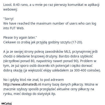
Loool. 8:40 rano, a u mnie po raz pierwszy komunikat w aplikacji
webowej:
"Sorry!
We have reached the maximum number of users who can log
into FUT Web.
Please try again later."
Ciekawe co zrobią jak przyjdą godziny szczytu (17-20).
A ja ze swojej strony polecę zawodników MLS, przynajmniej jeśli
chodzi o składanie brązowej drużyny. Bardzo dobra szybkość
(skrzydłowi ponad 80, napastnicy nawet ponad 90). Problem w
tym, że już sporo osób doceniło ich potencjał i ciężko dorwać
dobrą okazję (ja większość ekipy uskładałem za 300-400 coinsów).
No i gdyby ktoś nie znał, to pod adresem
http://www.ultimatedb.nl
mamy bazę danych piłkarzy. Można w
znacznie szybszy sposób przeglądać aktualne ceny piłkarzy na
rynku, mieć dostęp do statystyk itp.
Cytuj