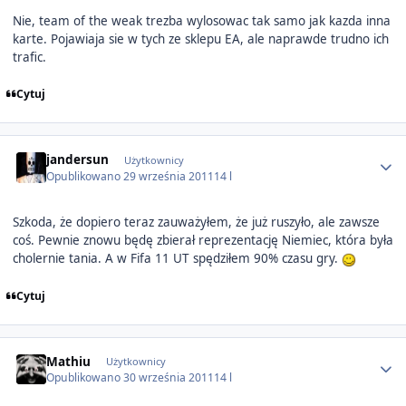
Nie, team of the weak trezba wylosowac tak samo jak kazda inna
karte. Pojawiaja sie w tych ze sklepu EA, ale naprawde trudno ich
trafic.
Cytuj
Author stats
jandersun
Użytkownicy
Opublikowano
29 września 2011
14 l
Szkoda, że dopiero teraz zauważyłem, że już ruszyło, ale zawsze
coś. Pewnie znowu będę zbierał reprezentację Niemiec, która była
cholernie tania. A w Fifa 11 UT spędziłem 90% czasu gry.
Cytuj
Author stats
Mathiu
Użytkownicy
Opublikowano
30 września 2011
14 l