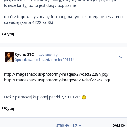
lśniace karty) bo to jest dosyć popularne
oprócz tego karty zmiany formacji, na tym jest megabiznes z tego
co widzę (karta 4222 za 8k)
Cytuj
Author stats
RychuDTC
Użytkownicy
Opublikowano
1 października 2011
14 l
http://imageshack.us/photo/my-images/27/dscf2228n.jpg/
http://imageshack.us/photo/my-images/829/dscf2226s.jpg/
Dziś z pierwszej kupionej paczki 7,500 12/3
Cytuj
O
STRONA 1 Z 7
DALEJ