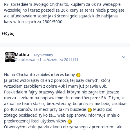
PS. sprzedałem swojego Chicharito, kupiłem za 6k na webappie
wcześniej no i teraz poszedł za 26k, ceny sa teraz nieźle przegięte,
ale ufundowałem sobie jakiś średni gold squadzik do nabijania
kasy w turniejach za 2500/5000
Cytuj
Author stats
Mathiu
Użytkownicy
Opublikowano
1 października 2011
14 l
No na Chicharito zrobiłeś interes ładny
Ja przez wczorajszy dzień z pomocą tej bazy danych, którą
wrzuciłem zarobiłem z dobre 40k i mam już prawie 80k.
Poskładałem fajny brązowy skład, którym nie zagrałem jeszcze
meczu - czekam na poprawienie disconnectów przez EA. Z tym, że
aktualnie team stał się bezużyteczny, bo przecież nie będę zarabiał
po 400 coinsów za mecz przy takim budżecie
Muszę coś
złotego poskładać, tylko że... web app znowu informuje mnie o
przekroczonej ilości użytkowników
Otworzyłem złote paczki z kodu otrzymanego z preorderem, ale