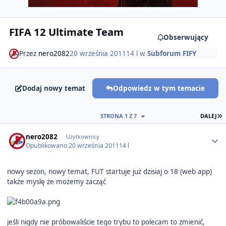
FIFA 12 Ultimate Team
Obserwujący
Przez
nero2082
20 września 2011
14 l
w
Subforum FIFY
Dodaj nowy temat
Odpowiedz w tym temacie
O
STRONA 1 Z 7
DALEJ
Author stats
nero2082
Użytkownicy
Opublikowano
20 września 2011
14 l
nowy sezon, nowy temat, FUT startuje już dzisiaj o 18 (web app)
także myslę że możemy zacząć
jeśli nigdy nie próbowaliście tego trybu to polecam to zmienić,