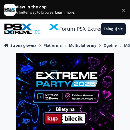
Skocz do zawartości
View in the app
×
Di
A better way to browse.
Learn more
.
Forum PSX Extreme
Zaloguj się
Strona główna
Platforma
Multiplatformy
Ogólne
JA