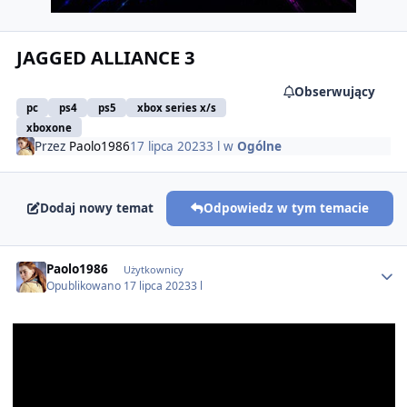
JAGGED ALLIANCE 3
Obserwujący
pc
ps4
ps5
xbox series x/s
xboxone
Przez
Paolo1986
17 lipca 2023
3 l
w
Ogólne
Dodaj nowy temat
Odpowiedz w tym temacie
Author stats
Paolo1986
Użytkownicy
Opublikowano
17 lipca 2023
3 l