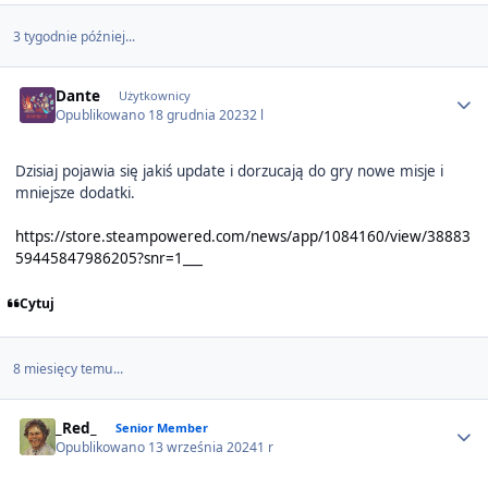
3 tygodnie później...
Author stats
Dante
Użytkownicy
Opublikowano
18 grudnia 2023
2 l
Dzisiaj pojawia się jakiś update i dorzucają do gry nowe misje i
mniejsze dodatki.
https://store.steampowered.com/news/app/1084160/view/38883
59445847986205?snr=1___
Cytuj
8 miesięcy temu...
Author stats
_Red_
Senior Member
Opublikowano
13 września 2024
1 r