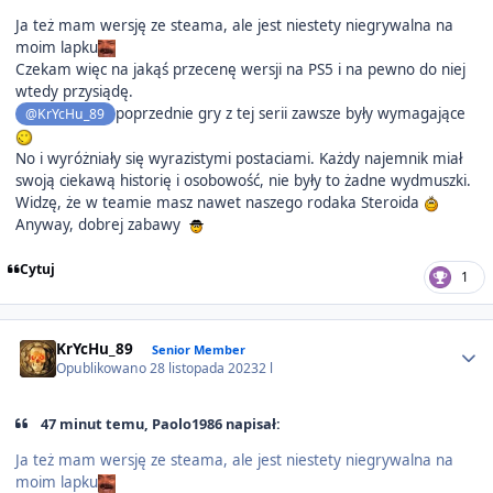
Ja też mam wersję ze steama, ale jest niestety niegrywalna na
moim lapku
Czekam więc na jakąś przecenę wersji na PS5 i na pewno do niej
wtedy przysiądę.
poprzednie gry z tej serii zawsze były wymagające
@KrYcHu_89
No i wyróżniały się wyrazistymi postaciami. Każdy najemnik miał
swoją ciekawą historię i osobowość, nie były to żadne wydmuszki.
Widzę, że w teamie masz nawet naszego rodaka Steroida
Anyway, dobrej zabawy
Cytuj
1
Author stats
KrYcHu_89
Senior Member
Opublikowano
28 listopada 2023
2 l
47 minut temu, Paolo1986 napisał:
Ja też mam wersję ze steama, ale jest niestety niegrywalna na
moim lapku