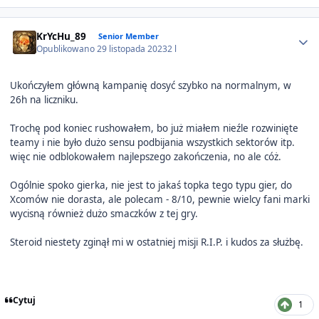
Author stats
KrYcHu_89
Senior Member
Opublikowano
29 listopada 2023
2 l
Ukończyłem główną kampanię dosyć szybko na normalnym, w
26h na liczniku.
Trochę pod koniec rushowałem, bo już miałem nieźle rozwinięte
teamy i nie było dużo sensu podbijania wszystkich sektorów itp.
więc nie odblokowałem najlepszego zakończenia, no ale cóż.
Ogólnie spoko gierka, nie jest to jakaś topka tego typu gier, do
Xcomów nie dorasta, ale polecam - 8/10, pewnie wielcy fani marki
wycisną również dużo smaczków z tej gry.
Steroid niestety zginął mi w ostatniej misji R.I.P. i kudos za służbę.
Cytuj
1