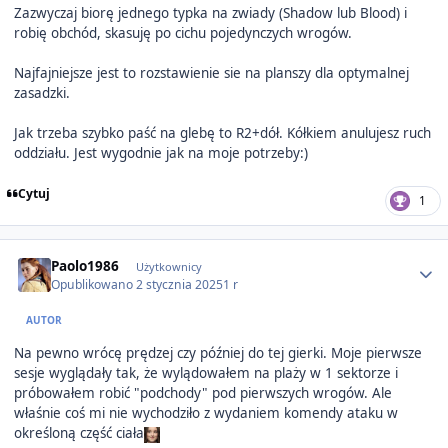
Zazwyczaj biorę jednego typka na zwiady (Shadow lub Blood) i
robię obchód, skasuję po cichu pojedynczych wrogów.
Najfajniejsze jest to rozstawienie sie na planszy dla optymalnej
zasadzki.
Jak trzeba szybko paść na glebę to R2+dół. Kółkiem anulujesz ruch
oddziału. Jest wygodnie jak na moje potrzeby:)
Cytuj
1
Author stats
Paolo1986
Użytkownicy
Opublikowano
2 stycznia 2025
1 r
AUTOR
Na pewno wrócę prędzej czy później do tej gierki. Moje pierwsze
sesje wyglądały tak, że wylądowałem na plaży w 1 sektorze i
próbowałem robić "podchody" pod pierwszych wrogów. Ale
właśnie coś mi nie wychodziło z wydaniem komendy ataku w
określoną część ciała