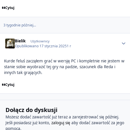
Cytuj
3 tygodnie później...
Author stats
Bielik
Użytkownicy
Opublikowano
17 stycznia 2025
1 r
Kurde feluś zacząłem grać w wersję PC i kompletnie nie jestem w
stanie sobie wyobrazić tej gry na padzie, szacunek dla Reda i
innych tak grających.
Cytuj
Dołącz do dyskusji
Możesz dodać zawartość już teraz a zarejestrować się później.
Jeśli posiadasz już konto,
zaloguj się
aby dodać zawartość za jego
pomocą.