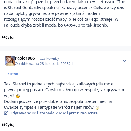
dodali do jakiejś gazetki, przechodziłem kilka razy - sztosiwo. "This
is Steroid Gontarsky speaking" </heavy accent> Ciekawe czy dziś
nadal byłoby grywalne, ale pewnie z jakimś modem
rozciągającym rozdzielczość mapy, o ile coś takiego istnieje. W
Falloucie chyba zrobili moda, bo 640x480 to tak średnio.
Cytuj
Author stats
Paolo1986
Użytkownicy
Opublikowano
28 listopada 2023
2 l
AUTOR
Tak, Steroid to jedna z tych najbardziej kultowych (dla mnie
przynajmniej) postaci. Często miałem go w zespole, jak grywałem
w JA2
Dodam jeszcze, że przy dobieraniu zespołu trzeba mieć na
uwadze sympatie i antypatie wśród najemników
Edytowane
28 listopada 2023
2 l
przez Paolo1986
Cytuj