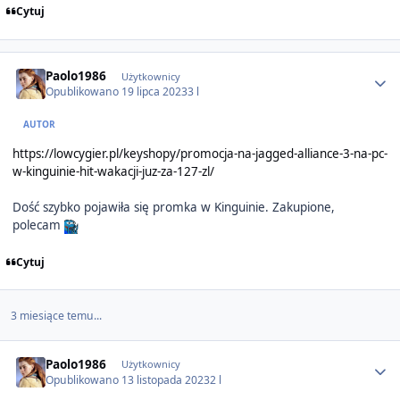
Cytuj
Author stats
Paolo1986
Użytkownicy
Opublikowano
19 lipca 2023
3 l
AUTOR
https://lowcygier.pl/keyshopy/promocja-na-jagged-alliance-3-na-pc-
w-kinguinie-hit-wakacji-juz-za-127-zl/
Dość szybko pojawiła się promka w Kinguinie. Zakupione,
polecam
Cytuj
3 miesiące temu...
Author stats
Paolo1986
Użytkownicy
Opublikowano
13 listopada 2023
2 l