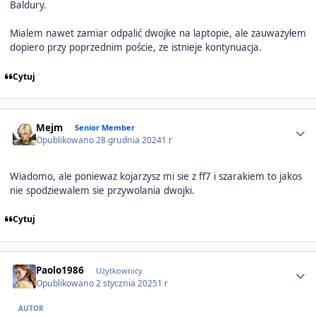
Baldury.
Mialem nawet zamiar odpalić dwojke na laptopie, ale zauważyłem
dopiero przy poprzednim poście, ze istnieje kontynuacja.
Cytuj
Author stats
Mejm
Senior Member
Opublikowano
28 grudnia 2024
1 r
Wiadomo, ale poniewaz kojarzysz mi sie z ff7 i szarakiem to jakos
nie spodziewalem sie przywolania dwojki.
Cytuj
Author stats
Paolo1986
Użytkownicy
Opublikowano
2 stycznia 2025
1 r
AUTOR