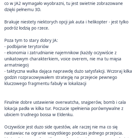
co w JA2 wymagało wyobrazni, tu jest swietnie zobrazowane
dzięki pełnemu 3D.
Brakuje niestety niektorych opcji jak auta i helikopter - jest tylko
podróż łodzią po rzece.
Poza tym to stary dobry JA:
- podbijanie terytoriów
- ekonomia i zatrudnianie najemnikow (każdy oczywiście z
unikatowym charakterkiem, voice overem, nie ma tu mięsa
armatniego)
- taktyczna walka dająca naprawdę dużo satysfakcji. Wczoraj kilka
godzin rozpracowywałem strategię na przejecie pewnego
kluczowego fragmentu fabuły w lokalizacji
Finalnie dobre ustawienie overwatcha, snajperów, bomb i cala
lokacja padła w kilka tur. Poczucie spełnienia porównywalne z
ubiciem trudnego bossa w Eldenku.
Oczywiście jest duzo side questów, ale raczej nie ma co się
nastawiac na ogranie wszystkiego podczas jednego przejscia.