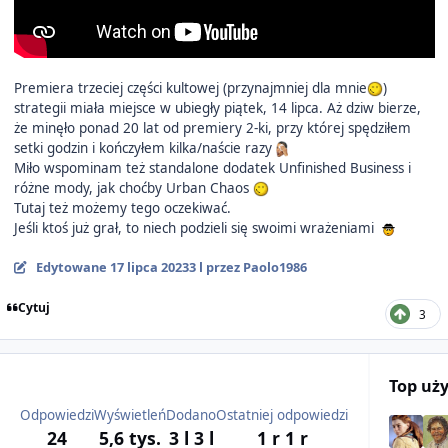
Premiera trzeciej części kultowej (przynajmniej dla mnie
)
strategii miała miejsce w ubiegły piątek, 14 lipca. Aż dziw bierze,
że minęło ponad 20 lat od premiery 2-ki, przy której spędziłem
setki godzin i kończyłem kilka/naście razy
Miło wspominam też standalone dodatek Unfinished Business i
różne mody, jak choćby Urban Chaos
Tutaj też możemy tego oczekiwać.
Jeśli ktoś już grał, to niech podzieli się swoimi wrażeniami
Edytowane
17 lipca 2023
3 l
przez Paolo1986
Cytuj
3
Top uż
Odpowiedzi
Wyświetleń
Dodano
Ostatniej odpowiedzi
24
5,6 tys.
3 l
3 l
1 r
1 r