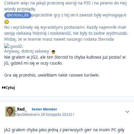
Czekam więc na jakąś przecenę wersji na PS5 i na pewno do niej
wtedy przysiądę.
poprzednie gry z tej serii zawsze były wymagające
@KrYcHu_89
No i wyróżniały się wyrazistymi postaciami. Każdy najemnik miał
swoją ciekawą historię i osobowość, nie były to żadne wydmuszki.
Widzę, że w teamie masz nawet naszego rodaka Steroida
Anyway, dobrej zabawy
Nie gralem w JG2, ale ten Steroid to chyba kultowa już postać w
JG, gdzieś mi się w oczy rzuciło.
Gra się przednio, uwielbiam takie rasowe turówki.
Cytuj
Author stats
_Red_
Senior Member
Opublikowano
28 listopada 2023
2 l
JA2 grałem chyba jako jedną z pierwszych gier na moim PC gdy