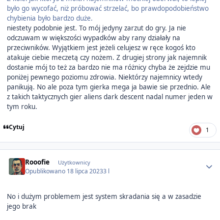
było go wycofać, niż próbować strzelać, bo prawdopodobieństwo
chybienia było bardzo duże.
niestety podobnie jest. To mój jedyny zarzut do gry. Ja nie
odczuwam w większości wypadków aby rany działały na
przeciwników. Wyjątkiem jest jeżeli celujesz w ręce kogoś kto
atakuje ciebie meczetą czy nożem. Z drugiej strony jak najemnik
dostanie mój to też za bardzo nie ma różnicy chyba że zejdzie mu
poniżej pewnego poziomu zdrowia. Niektórzy najemnicy wtedy
panikują. No ale poza tym gierka mega ja bawie sie przednio. Ale
z takich taktycznych gier aliens dark descent nadal numer jeden w
tym roku.
Cytuj
1
Author stats
Rooofie
Użytkownicy
Opublikowano
18 lipca 2023
3 l
No i dużym problemem jest system skradania się a w zasadzie
jego brak