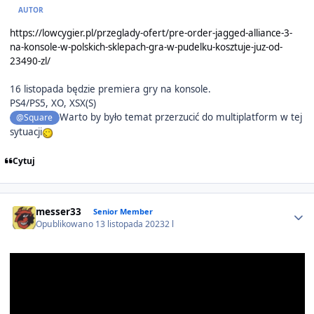
AUTOR
https://lowcygier.pl/przeglady-ofert/pre-order-jagged-alliance-3-
na-konsole-w-polskich-sklepach-gra-w-pudelku-kosztuje-juz-od-
23490-zl/
16 listopada będzie premiera gry na konsole.
PS4/PS5, XO, XSX(S)
Warto by było temat przerzucić do multiplatform w tej
@Square
sytuacji
Cytuj
Author stats
messer33
Senior Member
Opublikowano
13 listopada 2023
2 l