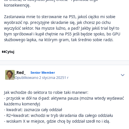
konsekwencję.
Zastanawia mnie to sterowanie na PS5, jakoś ciężko mi sobie
wyobrazić np. precyzyjne skradanie się, jak chcesz po cichu
wyczyścić sektor. Na myszce luźno, a pad? Jakby jakiś trial był to
bym spróbował i kupił chętnie na PS5 jeśli będzie spoko, bo GPU
służbowego lapka, na którym gram, tak średnio sobie radzi.
Cytuj
Author stats
_Red_
Senior Member
Opublikowano
2 stycznia 2025
1 r
Jak wchodze do sektora to robie taki manewr:
- przycisk w dół na d-pad: aktywna pauza (można wtedy wydawać
każdemu komendy)
- kwadrat: zaznacza cały oddział
- R2+kwadrat: wchodzi w tryb skradania dla całego oddziału
- wciskam X w miejsce, gdzie chcę by oddział szedł no i idą.