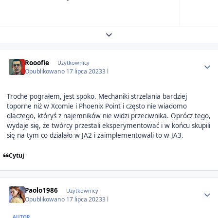
Expand topic overview
Author stats
Rooofie
Użytkownicy
Opublikowano
17 lipca 2023
3 l
Troche pograłem, jest spoko. Mechaniki strzelania bardziej
toporne niż w Xcomie i Phoenix Point i często nie wiadomo
dlaczego, któryś z najemników nie widzi przeciwnika. Oprócz tego,
wydaje się, że twórcy przestali eksperymentować i w końcu skupili
się na tym co działało w JA2 i zaimplementowali to w JA3.
Cytuj
Author stats
Paolo1986
Użytkownicy
Opublikowano
17 lipca 2023
3 l
AUTOR