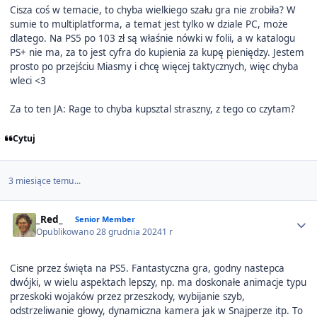
Cisza coś w temacie, to chyba wielkiego szału gra nie zrobiła? W
sumie to multiplatforma, a temat jest tylko w dziale PC, może
dlatego. Na PS5 po 103 zł są właśnie nówki w folii, a w katalogu
PS+ nie ma, za to jest cyfra do kupienia za kupę pieniędzy. Jestem
prosto po przejściu Miasmy i chcę więcej taktycznych, więc chyba
wleci <3
Za to ten JA: Rage to chyba kupsztal straszny, z tego co czytam?
Cytuj
3 miesiące temu...
Author stats
_Red_
Senior Member
Opublikowano
28 grudnia 2024
1 r
Cisne przez święta na PS5. Fantastyczna gra, godny nastepca
dwójki, w wielu aspektach lepszy, np. ma doskonałe animacje typu
przeskoki wojaków przez przeszkody, wybijanie szyb,
odstrzeliwanie głowy, dynamiczna kamera jak w Snajperze itp. To