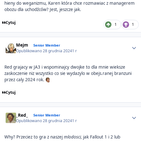
hieny do weganizmu, Karen która chce rozmawiac z managerem
obozu dla uchodźców? Jest, jeszcze jak.
Cytuj
1
1
Author stats
Mejm
Senior Member
Opublikowano
28 grudnia 2024
1 r
Red grajacy w JA3 i wspominajcy dwojke to dla mnie wieksze
zaskoczenie niz wszystko co sie wydazylo w obejs.ranej branzuni
przez caly 2024 rok.
Cytuj
Author stats
_Red_
Senior Member
Opublikowano
28 grudnia 2024
1 r
Why? Przeciez to gra z naszej
mlodosci,
jak Fallout 1 i 2 lub