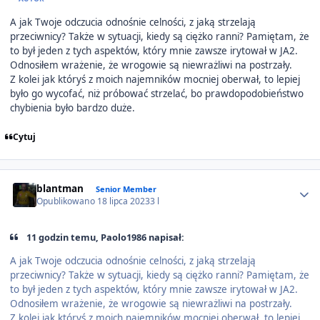
A jak Twoje odczucia odnośnie celności, z jaką strzelają
przeciwnicy? Także w sytuacji, kiedy są ciężko ranni? Pamiętam, że
to był jeden z tych aspektów, który mnie zawsze irytował w JA2.
Odnosiłem wrażenie, że wrogowie są niewrażliwi na postrzały.
Z kolei jak któryś z moich najemników mocniej oberwał, to lepiej
było go wycofać, niż próbować strzelać, bo prawdopodobieństwo
chybienia było bardzo duże.
Cytuj
Author stats
blantman
Senior Member
Opublikowano
18 lipca 2023
3 l
11 godzin temu, Paolo1986 napisał:
A jak Twoje odczucia odnośnie celności, z jaką strzelają
przeciwnicy? Także w sytuacji, kiedy są ciężko ranni? Pamiętam, że
to był jeden z tych aspektów, który mnie zawsze irytował w JA2.
Odnosiłem wrażenie, że wrogowie są niewrażliwi na postrzały.
Z kolei jak któryś z moich najemników mocniej oberwał, to lepiej