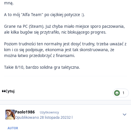
mną.
A to mój "Alfa Team" po ciężkiej potyczce
:).
Grane na PC (Steam). Już chyba miało miejsce sporo paczowania,
ale kilka bugów się przytrafiło, nic blokującego progres.
Poziom trudności ten normalny jest dosyć trudny, trzeba uważać z
kim i co się podpisuje, ekonomia jest tak skonstruowana, że
można łatwo przedobrzyć z finansami.
Takie 8/10, bardzo solidna gra taktyczna.
Cytuj
1
Author stats
Paolo1986
Użytkownicy
Opublikowano
28 listopada 2023
2 l
AUTOR