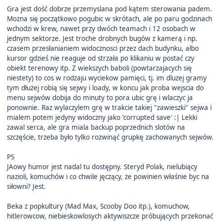
Gra jest dość dobrze przemyslana pod kątem sterowania padem.
Mozna się początkowo pogubic w skrótach, ale po paru godzinach
wchodzi w krew, nawet przy dwóch teamach i 12 osobach w
jednym sektorze. Jest troche drobnych bugów z kamerą i np.
czasem przesłanianiem widocznosci przez dach budynku, albo
kursor gdzieś nie reaguje od strzała po klikaniu w postać czy
obiekt terenowy itp. Z wiekszych baboli (powtarzajacych się
niestety) to cos w rodzaju wyciekow pamięci, tj. im dluzej gramy
tym dłużej robią się sejwy i loady, w koncu jak proba wejscia do
menu sejwów dobija do minuty to pora ubic grę i wlaczyc ja
ponownie. Raz wylaczylem grę w trakcie takiej "zawieszki" sejwa i
mialem potem jedyny widoczny jako 'corrupted save'
:|
Lekki
zawal serca, ale gra miala backup poprzednich slotów na
szczęście, trzeba było tylko rozwinąć grupkę zachowanych sejwów.
PS
JAowy humor jest nadal tu dostępny. Steryd Polak, nielubiący
nazioli, komuchów i co chwile jęczący, że powinien właśnie byc na
siłowni? Jest.
Beka z popkultury (Mad Max, Scooby Doo itp.), komuchow,
hitlerowcow, niebieskowlosych aktywiszcze próbujących przekonać