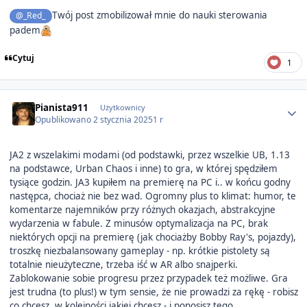
Twój post zmobilizował mnie do nauki sterowania
@_Red_
padem
Cytuj
1
Author stats
Pianista911
Użytkownicy
Opublikowano
2 stycznia 2025
1 r
JA2 z wszelakimi modami (od podstawki, przez wszelkie UB, 1.13
na podstawce, Urban Chaos i inne) to gra, w której spędziłem
tysiące godzin. JA3 kupiłem na premierę na PC i.. w końcu godny
następca, chociaż nie bez wad. Ogromny plus to klimat: humor, te
komentarze najemników przy różnych okazjach, abstrakcyjne
wydarzenia w fabule. Z minusów optymalizacja na PC, brak
niektórych opcji na premierę (jak chociażby Bobby Ray's, pojazdy),
troszkę niezbalansowany gameplay - np. krótkie pistolety są
totalnie nieużyteczne, trzeba iść w AR albo snajperki.
Zablokowanie sobie progresu przez przypadek też możliwe. Gra
jest trudna (to plus!) w tym sensie, że nie prowadzi za rękę - robisz
co chcesz, w kolejności jakiej chcesz - i ponosisz tego