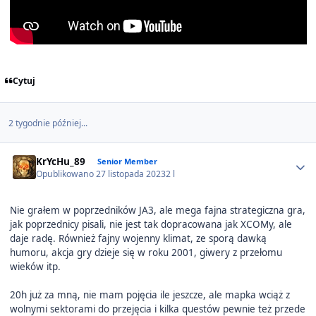
Cytuj
2 tygodnie później...
Author stats
KrYcHu_89
Senior Member
Opublikowano
27 listopada 2023
2 l
Nie grałem w poprzedników JA3, ale mega fajna strategiczna gra,
jak poprzednicy pisali, nie jest tak dopracowana jak XCOMy, ale
daje radę. Również fajny wojenny klimat, ze sporą dawką
humoru, akcja gry dzieje się w roku 2001, giwery z przełomu
wieków itp.
20h już za mną, nie mam pojęcia ile jeszcze, ale mapka wciąż z
wolnymi sektorami do przejęcia i kilka questów pewnie też przede