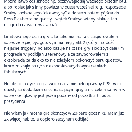
Można łatwo cos sknocić np. pozbywajac się waznego przedmiotu,
albo robiac jakis inny powiazany quest wcześniej (e.g. rozpoczecie
Smiley i odbicia jego "dziewczyny" a dopiero potem pójścia do
Boss Blauberta po questy - wątek Smileya wtedy blokuje ten
drugi, do czasu rozwiazania).
Limitowanego czasu gry jako tako nie ma, ale zaspoilowalem
sobie, że lepiej byc gotowym na nagly akt 2 (który ma dość
niejasne triggery, bo albo bazuje na czasie gry albo zbyt dalekim
progresie w podbijaniu terenów), a ze zawędrowałem z
eksploracją za daleko to nie zdążyłem pokończyć paru questow,
które zniknęły po tych niespodziewanych wydarzeniach
fabularnych.
No ale to taktyczna gra wojenna, a nie pełnoprawny RPG, wiec
questy są dodatkiem urozmaicajacym grę, a nie celem samym w
sobie - cel glowny jest jeden podany od początku, tj. odbić
prezydenta.
Nie wiem jak mozna gre skonczyc w 20-pare godzin xD Mam juz
2x więcej nabite, a dopiero zaczynam odbijać