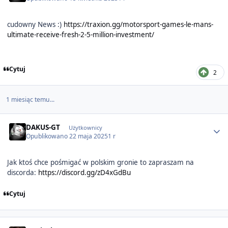
cudowny News :)
https://traxion.gg/motorsport-games-le-mans-
ultimate-receive-fresh-2-5-million-investment/
Cytuj
2
1 miesiąc temu...
Author stats
DAKUS-GT
Użytkownicy
Opublikowano
22 maja 2025
1 r
Jak ktoś chce pośmigać w polskim gronie to zapraszam na
discorda:
https://discord.gg/zD4xGdBu
Cytuj
Author stats