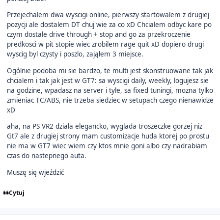
Przejechalem dwa wyscigi online, pierwszy startowalem z drugiej
pozycji ale dostalem DT chuj wie za co xD Chcialem odbyc kare po
czym dostale drive through + stop and go za przekroczenie
predkosci w pit stopie wiec zrobilem rage quit xD dopiero drugi
wyscig byl czysty i poszlo, zająłem 3 miejsce.
Ogólnie podoba mi sie bardzo, te multi jest skonstruowane tak jak
chcialem i tak jak jest w GT7: sa wyscigi daily, weekly, logujesz sie
na godzine, wpadasz na server i tyle, sa fixed tuningi, mozna tylko
zmieniac TC/ABS, nie trzeba siedziec w setupach czego nienawidze
xD
aha, na PS VR2 dziala elegancko, wyglada troszeczke gorzej niz
Gt7 ale z drugiej strony mam customizacje huda ktorej po prostu
nie ma w GT7 wiec wiem czy ktos mnie goni albo czy nadrabiam
czas do nastepnego auta.
Muszę się wjeździć
Cytuj
Author stats