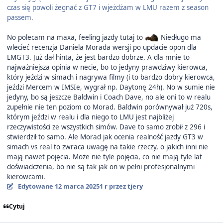
czas się powoli żegnać z GT7 i wjeżdżam w LMU razem z season
passem.
No polecam na maxa, feeling jazdy tutaj to
Niedługo ma
wlecieć recenzja Daniela Morada wersji po updacie opon dla
LMGT3. Już dał hinta, że jest bardzo dobrze. A dla mnie to
najważniejsza opinia w necie, bo to jedyny prawdziwy kierowca,
który jeździ w simach i nagrywa filmy (i to bardzo dobry kierowca,
jeździ Mercem w IMSIe, wygrał np. Daytonę 24h). No w sumie nie
jedyny, bo są jeszcze Baldwin i Coach Dave, no ale oni to w realu
zupełnie nie ten poziom co Morad. Baldwin porównywał już 720s,
którym jeździ w realu i dla niego to LMU jest najbliżej
rzeczywistości ze wszystkich simów. Dave to samo zrobił z 296 i
stwierdził to samo. Ale Morad jak ocenia realność jazdy GT3 w
simach vs real to zwraca uwagę na takie rzeczy, o jakich inni nie
mają nawet pojęcia. Może nie tyle pojęcia, co nie mają tyle lat
doświadczenia, bo nie są tak jak on w pełni profesjonalnymi
kierowcami.
Edytowane
12 marca 2025
1 r
przez tjery
Cytuj