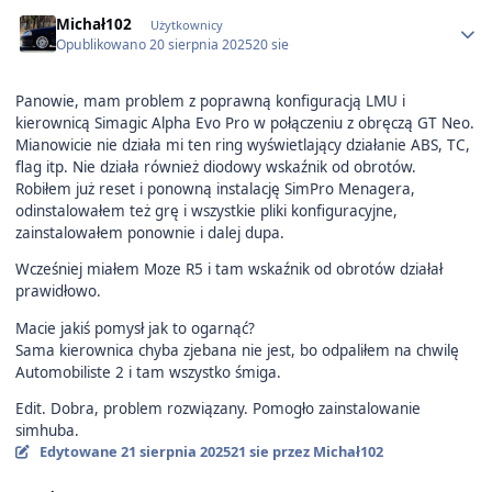
Author stats
Michał102
Użytkownicy
Opublikowano
20 sierpnia 2025
20 sie
Panowie, mam problem z poprawną konfiguracją LMU i
kierownicą Simagic Alpha Evo Pro w połączeniu z obręczą GT Neo.
Mianowicie nie działa mi ten ring wyświetlający działanie ABS, TC,
flag itp. Nie działa również diodowy wskaźnik od obrotów.
Robiłem już reset i ponowną instalację SimPro Menagera,
odinstalowałem też grę i wszystkie pliki konfiguracyjne,
zainstalowałem ponownie i dalej dupa.
Wcześniej miałem Moze R5 i tam wskaźnik od obrotów działał
prawidłowo.
Macie jakiś pomysł jak to ogarnąć?
Sama kierownica chyba zjebana nie jest, bo odpaliłem na chwilę
Automobiliste 2 i tam wszystko śmiga.
Edit. Dobra, problem rozwiązany. Pomogło zainstalowanie
simhuba.
Edytowane
21 sierpnia 2025
21 sie
przez Michał102