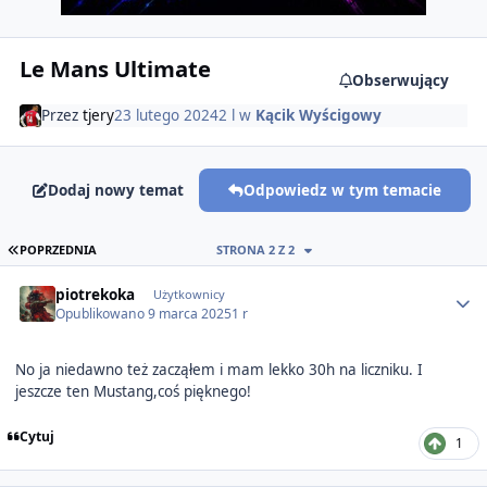
Le Mans Ultimate
Obserwujący
Przez
tjery
23 lutego 2024
2 l
w
Kącik Wyścigowy
Dodaj nowy temat
Odpowiedz w tym temacie
PIERWSZA STRONA
POPRZEDNIA
STRONA 2 Z 2
Author stats
piotrekoka
Użytkownicy
Opublikowano
9 marca 2025
1 r
No ja niedawno też zacząłem i mam lekko 30h na liczniku. I
jeszcze ten Mustang,coś pięknego!
Cytuj
1