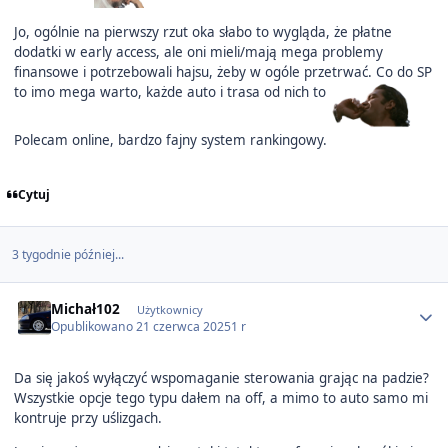
Jo, ogólnie na pierwszy rzut oka słabo to wygląda, że płatne
dodatki w early access, ale oni mieli/mają mega problemy
finansowe i potrzebowali hajsu, żeby w ogóle przetrwać. Co do SP
to imo mega warto, każde auto i trasa od nich to
Polecam online, bardzo fajny system rankingowy.
Cytuj
3 tygodnie później...
Author stats
Michał102
Użytkownicy
Opublikowano
21 czerwca 2025
1 r
Da się jakoś wyłączyć wspomaganie sterowania grając na padzie?
Wszystkie opcje tego typu dałem na off, a mimo to auto samo mi
kontruje przy uślizgach.