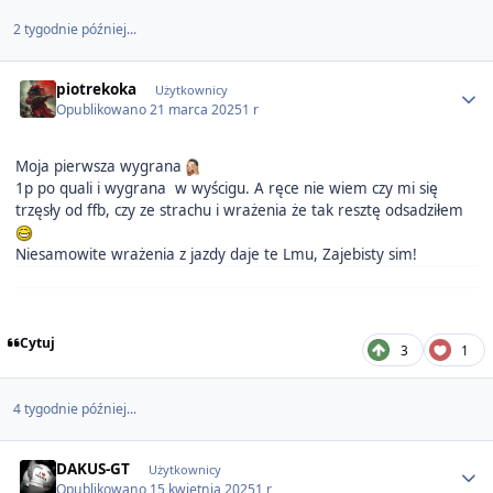
2 tygodnie później...
Author stats
piotrekoka
Użytkownicy
Opublikowano
21 marca 2025
1 r
Moja pierwsza wygrana
1p po quali i wygrana w wyścigu. A ręce nie wiem czy mi się
trzęsły od ffb, czy ze strachu i wrażenia że tak resztę odsadziłem
Niesamowite wrażenia z jazdy daje te Lmu, Zajebisty sim!
Cytuj
3
1
4 tygodnie później...
Author stats
DAKUS-GT
Użytkownicy
Opublikowano
15 kwietnia 2025
1 r