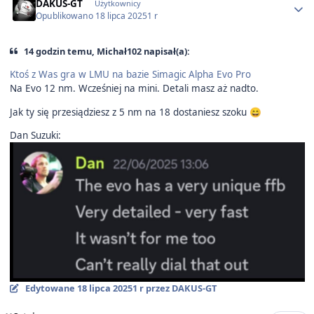
DAKUS-GT
Użytkownicy
Opublikowano
18 lipca 2025
1 r
14 godzin temu, Michał102 napisał(a):
Ktoś z Was gra w LMU na bazie Simagic Alpha Evo Pro
Na Evo 12 nm. Wcześniej na mini. Detali masz aż nadto.
Jak ty się przesiądziesz z 5 nm na 18 dostaniesz szoku
😄
Dan Suzuki:
Edytowane
18 lipca 2025
1 r
przez DAKUS-GT