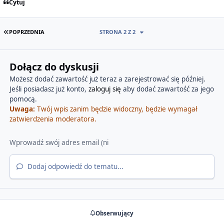
Cytuj
PIERWSZA STRONA
POPRZEDNIA
STRONA 2 Z 2
Dołącz do dyskusji
Możesz dodać zawartość już teraz a zarejestrować się później.
Jeśli posiadasz już konto,
zaloguj się
aby dodać zawartość za jego
pomocą.
Uwaga:
Twój wpis zanim będzie widoczny, będzie wymagał
zatwierdzenia moderatora.
Dodaj odpowiedź do tematu...
Obserwujący