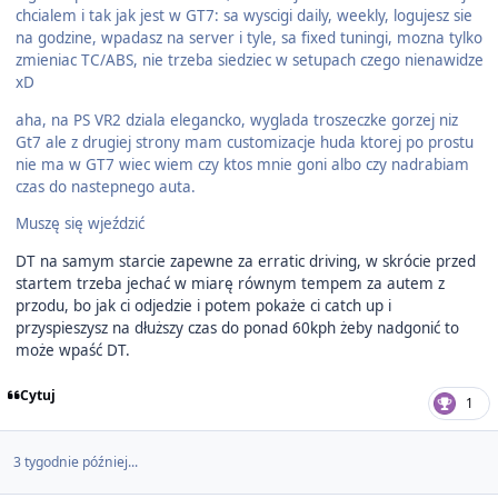
chcialem i tak jak jest w GT7: sa wyscigi daily, weekly, logujesz sie
na godzine, wpadasz na server i tyle, sa fixed tuningi, mozna tylko
zmieniac TC/ABS, nie trzeba siedziec w setupach czego nienawidze
xD
aha, na PS VR2 dziala elegancko, wyglada troszeczke gorzej niz
Gt7 ale z drugiej strony mam customizacje huda ktorej po prostu
nie ma w GT7 wiec wiem czy ktos mnie goni albo czy nadrabiam
czas do nastepnego auta.
Muszę się wjeździć
DT na samym starcie zapewne za erratic driving, w skrócie przed
startem trzeba jechać w miarę równym tempem za autem z
przodu, bo jak ci odjedzie i potem pokaże ci catch up i
przyspieszysz na dłuższy czas do ponad 60kph żeby nadgonić to
może wpaść DT.
Cytuj
1
3 tygodnie później...