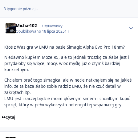
3 tygodnie później...
Author stats
Michał102
Użytkownicy
Opublikowano
18 lipca 2025
1 r
Ktoś z Was gra w LMU na bazie Simagic Alpha Evo Pro 18nm?
Niedawno kupiłem Moze R5, ale to jednak troszkę za słabe jest i
przydałoby się więcej mocy, więc myślę już o czymś bardziej
konkretnym.
Chciałem brać tego simagica, ale w necie natknąłem się na jakieś
info, że ta baza słabo sobie radzi z LMU, że nie czuć detali w
zakrętach itp.
LMU jest i raczej będzie moim głównym simem i chciałbym kupić
sprzęt, który w pełni wykorzysta potencjał tej wspaniałej gry.
Cytuj
Author stats