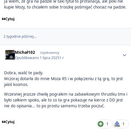
Ja wiem, że gra na padzie w taki tytuł to profanacja, ale póki nie
kupie Mozy, to chciałem sobie troszkę pośmigać chociaż na padzie.
Cytuj
2 tygodnie później...
Author stats
Michał102
Użytkownicy
Opublikowano
1 lipca 2025
1 r
Dobra, walić te pady.
Wczoraj dotarła do mnie Moza R5 i w połączeniu z tą grą, to jest
jakiś kosmos.
Wczesniej jeszcze chwilę pograłem na zabawkowym thrustku tmx i
było całkiem spoko, ale to co ta gra pokazuje na kierce z DD jest
nie do opisania... to po prostu samemu trzeba poczuć.
Cytuj
1
1