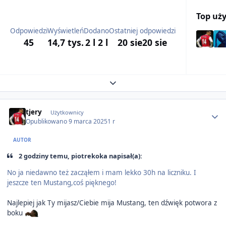
Top uż
Odpowiedzi
Wyświetleń
Dodano
Ostatniej odpowiedzi
45
14,7 tys.
2 l
2 l
20 sie
20 sie
Expand topic overview
Author stats
tjery
Użytkownicy
Opublikowano
9 marca 2025
1 r
AUTOR
2 godziny temu, piotrekoka napisał(a):
No ja niedawno też zacząłem i mam lekko 30h na liczniku. I
jeszcze ten Mustang,coś pięknego!
Najlepiej jak Ty mijasz/Ciebie mija Mustang, ten dźwięk potwora z
boku