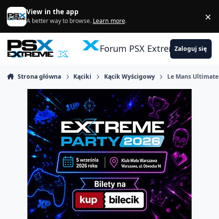
Skocz do zawartości
View in the app
×
Di
A better way to browse.
Learn more
.
Forum PSX Extreme
Zaloguj się
Strona główna
Kąciki
Kącik Wyścigowy
Le Mans Ultimate