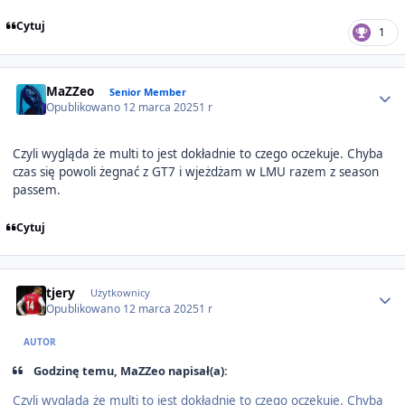
Cytuj
1
Author stats
MaZZeo
Senior Member
Opublikowano
12 marca 2025
1 r
Czyli wygląda że multi to jest dokładnie to czego oczekuje. Chyba
czas się powoli żegnać z GT7 i wjeżdżam w LMU razem z season
passem.
Cytuj
Author stats
tjery
Użytkownicy
Opublikowano
12 marca 2025
1 r
AUTOR
Godzinę temu, MaZZeo napisał(a):
Czyli wygląda że multi to jest dokładnie to czego oczekuje. Chyba