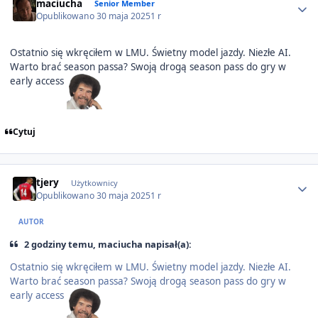
maciucha
Senior Member
Opublikowano
30 maja 2025
1 r
Ostatnio się wkręciłem w LMU. Świetny model jazdy. Niezłe AI.
Warto brać season passa? Swoją drogą season pass do gry w
early access
Cytuj
Author stats
tjery
Użytkownicy
Opublikowano
30 maja 2025
1 r
AUTOR
2 godziny temu, maciucha napisał(a):
Ostatnio się wkręciłem w LMU. Świetny model jazdy. Niezłe AI.
Warto brać season passa? Swoją drogą season pass do gry w
early access