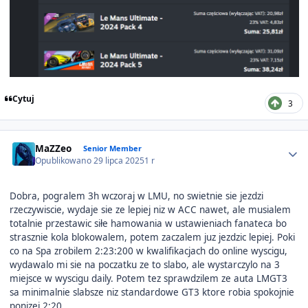
Cytuj
3
Author stats
MaZZeo
Senior Member
Opublikowano
29 lipca 2025
1 r
Dobra, pogralem 3h wczoraj w LMU, no swietnie sie jezdzi
rzeczywiscie, wydaje sie ze lepiej niz w ACC nawet, ale musialem
totalnie przestawic siłe hamowania w ustawieniach fanateca bo
strasznie kola blokowalem, potem zaczalem juz jezdzic lepiej. Poki
co na Spa zrobilem 2:23:200 w kwalifikacjach do online wyscigu,
wydawalo mi sie na poczatku ze to slabo, ale wystarczylo na 3
miejsce w wyscigu daily. Potem tez sprawdzilem ze auta LMGT3
sa minimalnie slabsze niz standardowe GT3 ktore robia spokojnie
ponizej 2:20.