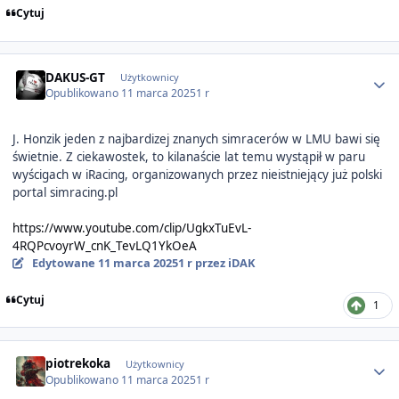
Cytuj
Author stats
DAKUS-GT
Użytkownicy
Opublikowano
11 marca 2025
1 r
J. Honzik jeden z najbardizej znanych simracerów w LMU bawi się
świetnie. Z ciekawostek, to kilanaście lat temu wystąpił w paru
wyścigach w iRacing, organizowanych przez nieistniejący już polski
portal simracing.pl
https://www.youtube.com/clip/UgkxTuEvL-
4RQPcvoyrW_cnK_TevLQ1YkOeA
Edytowane
11 marca 2025
1 r
przez iDAK
Cytuj
1
Author stats
piotrekoka
Użytkownicy
Opublikowano
11 marca 2025
1 r