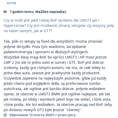
AUTOR
7 godzin temu, MaZZeo napisał(a):
Czy w multi jest jakiś rodzaj BoP zarówno dla LMGT3 jak i
Hypercarow? Czy jest możliwość zmiany setupów czy wszyscy jadą
na takim samym, jak w GT7?
Tak, póki co setupy są fixed dla wszystkich, można zmieniać
jedynie skrzydło. Poza tym wiadomo, zarządzanie
paliwem/energią i oponami w dłuższych wyścigach.
Wszystkie klasy mają BoP, bo oprócz LMGT3 i HP masz jeszcze
LMP 2 (no ale to jedno auto w sumie) i GTE. BoP jest dobrze
zrobiony, każdy gra różnymi autami, nie ma, że całe lobby to
jedno-dwa auta, zawsze jest praktycznie każdy producent.
Oczywiście zapewne na najwyższym poziomie, gdzie już każdy
jeździ równo pod względem skilla, są preferowane combo
auto/trasa, ale ogólnie jest bardzo dobrze. Jedynie widziałem
opinie, że obecnie w LMGT3 BMW jest ogólnie najlepsze, ale tak
jak mówię, po lobby i wynikach jakoś tego nie widać, różne auta,
różne podia. Ale też widziałem, że obecnie pracują nad BoP, żeby
po dodaniu nowych GT3 było jeszcze "równiej".
Edytowane
12 marca 2025
1 r
przez tjery