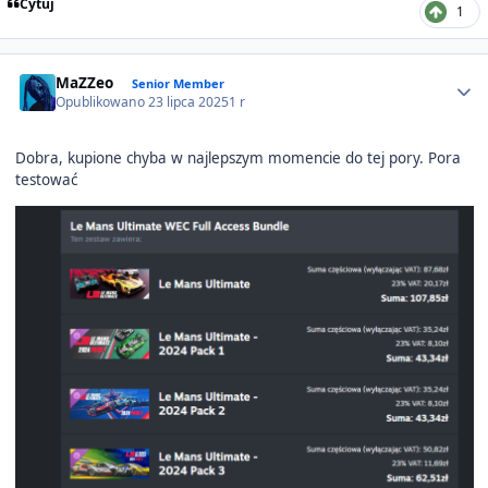
Cytuj
1
Author stats
MaZZeo
Senior Member
Opublikowano
23 lipca 2025
1 r
Dobra, kupione chyba w najlepszym momencie do tej pory. Pora
testować