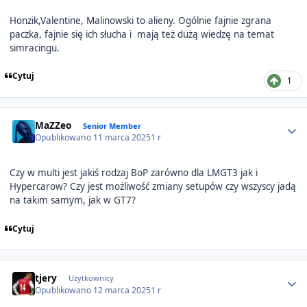
Honzik,Valentine, Malinowski to alieny. Ogólnie fajnie zgrana
paczka, fajnie się ich słucha i mają też dużą wiedzę na temat
simracingu.
Cytuj
1
Author stats
MaZZeo
Senior Member
Opublikowano
11 marca 2025
1 r
Czy w multi jest jakiś rodzaj BoP zarówno dla LMGT3 jak i
Hypercarow? Czy jest możliwość zmiany setupów czy wszyscy jadą
na takim samym, jak w GT7?
Cytuj
Author stats
tjery
Użytkownicy
Opublikowano
12 marca 2025
1 r