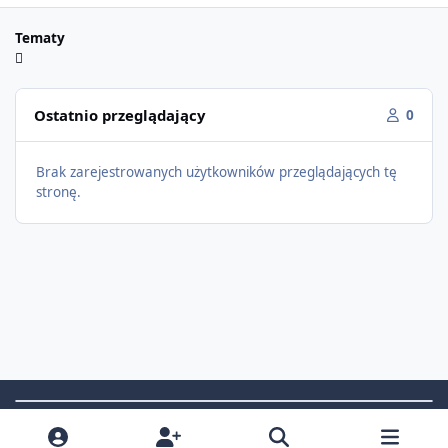
Tematy
Ostatnio przeglądający
0
Brak zarejestrowanych użytkowników przeglądających tę
stronę.
Light Mode
Dark Mode
System Preference
f
i
x
t