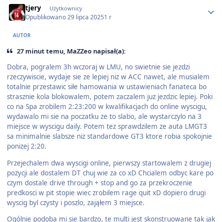
tjery
Użytkownicy
Opublikowano
29 lipca 2025
1 r
AUTOR
27 minut temu, MaZZeo napisał(a):
Dobra, pogralem 3h wczoraj w LMU, no swietnie sie jezdzi
rzeczywiscie, wydaje sie ze lepiej niz w ACC nawet, ale musialem
totalnie przestawic siłe hamowania w ustawieniach fanateca bo
strasznie kola blokowalem, potem zaczalem juz jezdzic lepiej. Poki
co na Spa zrobilem 2:23:200 w kwalifikacjach do online wyscigu,
wydawalo mi sie na poczatku ze to slabo, ale wystarczylo na 3
miejsce w wyscigu daily. Potem tez sprawdzilem ze auta LMGT3
sa minimalnie slabsze niz standardowe GT3 ktore robia spokojnie
ponizej 2:20.
Przejechalem dwa wyscigi online, pierwszy startowalem z drugiej
pozycji ale dostalem DT chuj wie za co xD Chcialem odbyc kare po
czym dostale drive through + stop and go za przekroczenie
predkosci w pit stopie wiec zrobilem rage quit xD dopiero drugi
wyscig byl czysty i poszlo, zająłem 3 miejsce.
Ogólnie podoba mi sie bardzo, te multi jest skonstruowane tak jak