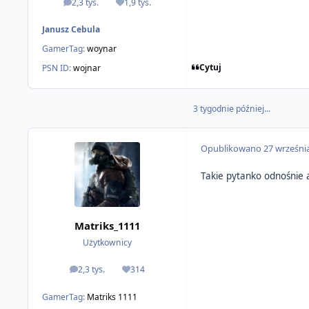
2,3 tys.
1,9 tys.
odpowiedzi
Reputacja
Janusz Cebula
GamerTag:
woynar
Cytuj
PSN ID:
wojnar
3 tygodnie później...
Opublikowano
27 wrześni
Takie pytanko odnośnie 
Matriks_1111
Użytkownicy
2,3 tys.
314
odpowiedzi
Reputacja
GamerTag:
Matriks 1111