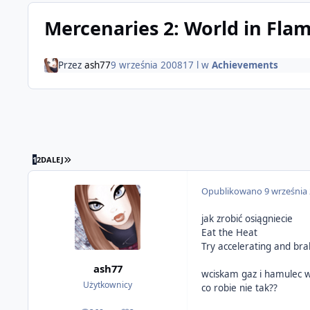
Mercenaries 2: World in Fla
Przez
ash77
9 września 2008
17 l
w
Achievements
OSTATNIA STRONA
1
2
DALEJ
Opublikowano
9 września
jak zrobić osiągniecie
Eat the Heat
Try accelerating and bra
ash77
wciskam gaz i hamulec w
Użytkownicy
co robie nie tak??