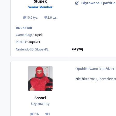
Słupek
Edytowane
3 paździe
Senior Member
10,6 tys.
2,6 tys.
odpowiedzi
Reputacja
ROCKSTAR
GamerTag:
Slupek
PSN ID:
SlupekPL
Cytuj
Nintendo ID:
SlupekPL
Opublikowano
3 paździer
Nie histeryzuj, przecież
Sasori
Użytkownicy
316
1
odpowiedzi
Reputacja