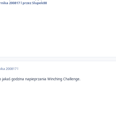
rnika 2008
17 l
przez Slupek88
nika 2008
17 l
 to jakaś godzina napieprzania Winching Challenge.