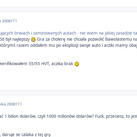
a 2008
17 l
tujących brwiach i zaminowanych autach - nie wiem na jakiej zasadzie ta
d był najlepszy
Gra za cholerę nie chciała pozwolić Bawolastemu n
tórymś razem oddałem mu po eksplozji swoje auto i acziki mamy obaj
werifikowałem 55/55 HVT, aczika brak
nika 2008
17 l
ać 1 bilion dolarów, czyli 1000 milionów dolarów? Fuck, przeciesz, to 
 daruje se calaka z tej gry.