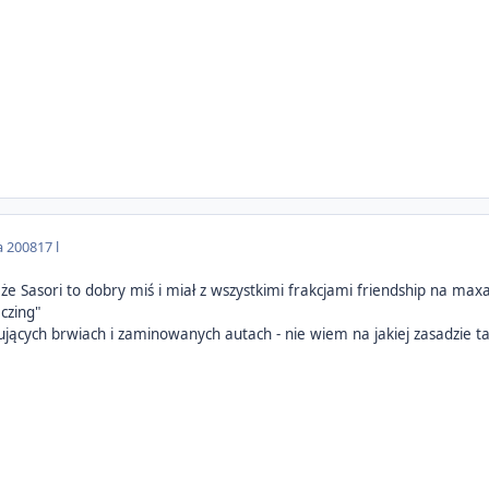
a 2008
17 l
 że Sasori to dobry miś i miał z wszystkimi frakcjami friendship na max
aczing"
tujących brwiach i zaminowanych autach - nie wiem na jakiej zasadzie ta