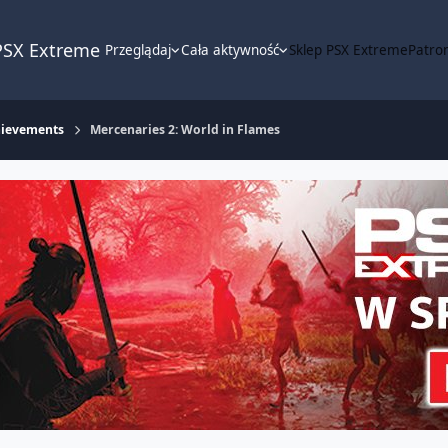
PSX Extreme
Przeglądaj
Cała aktywność
Sklep PSX Extreme
Patron
hievements
Mercenaries 2: World in Flames