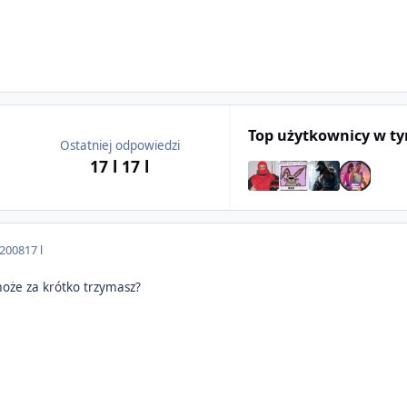
Top użytkownicy w t
Ostatniej odpowiedzi
17 l
17 l
 2008
17 l
 może za krótko trzymasz?