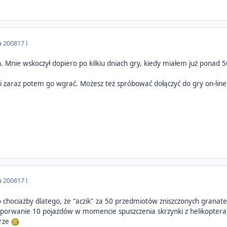
a 2008
17 l
ch. Mnie wskoczył dopiero po kilkiu dniach gry, kiedy miałem już ponad 
 i zaraz potem go wgrać. Możesz też spróbować dołączyć do gry on-lin
a 2008
17 l
 chociażby dlatego, że "aczik" za 50 przedmiotów zniszczonych granat
a porwanie 10 pojazdów w momencie spuszczenia skrzynki z helikoptera 
grze