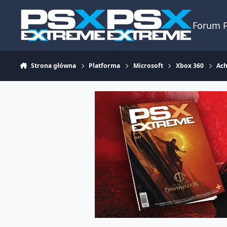
Skocz do zawartości
Forum 
Strona główna
Platforma
Microsoft
Xbox 360
Ac