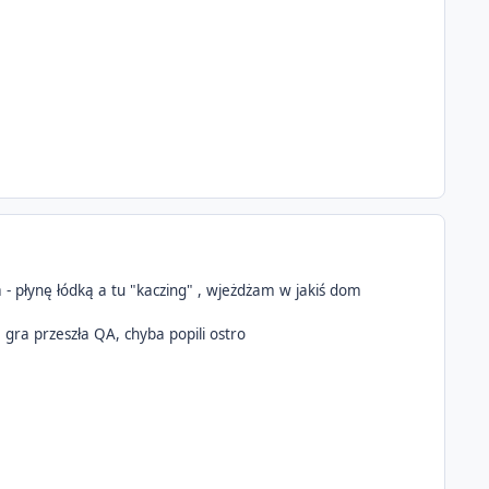
a - płynę łódką a tu "kaczing" , wjeżdżam w jakiś dom
 gra przeszła QA, chyba popili ostro