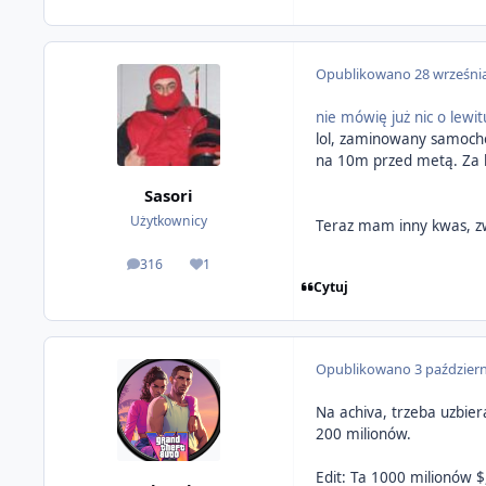
Opublikowano
28 wrześni
nie mówię już nic o lewi
lol, zaminowany samochó
na 10m przed metą. Za k
Sasori
Użytkownicy
Teraz mam inny kwas, z
316
1
odpowiedzi
Reputacja
Cytuj
Opublikowano
3 paździer
Na achiva, trzeba uzbier
200 milionów.
Edit: Ta 1000 milionów $,