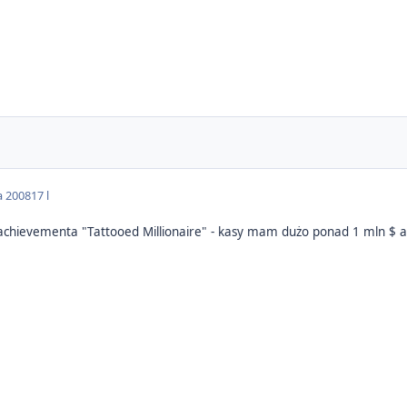
a 2008
17 l
achievementa "Tattooed Millionaire" - kasy mam dużo ponad 1 mln $ a j