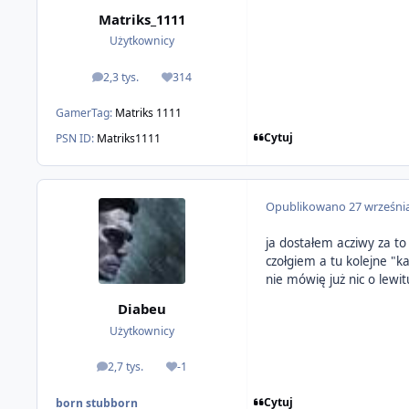
Matriks_1111
Użytkownicy
2,3 tys.
314
odpowiedzi
Reputacja
GamerTag:
Matriks 1111
Cytuj
PSN ID:
Matriks1111
Opublikowano
27 wrześni
ja dostałem acziwy za to
czołgiem a tu kolejne "k
nie mówię już nic o lewi
Diabeu
Użytkownicy
2,7 tys.
-1
odpowiedzi
Reputacja
Cytuj
born stubborn