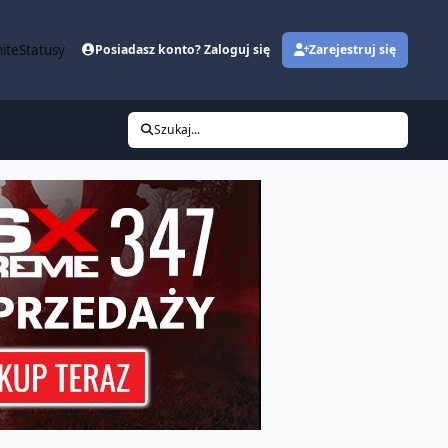
ite
Statusy
Posiadasz konto? Zaloguj się
Zarejestruj się
Szukaj...