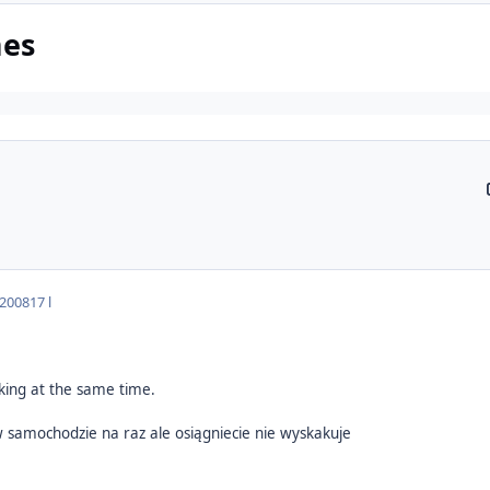
mes
 2008
17 l
king at the same time.
 samochodzie na raz ale osiągniecie nie wyskakuje