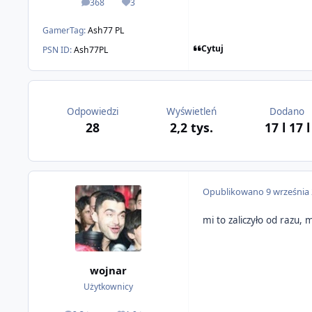
368
3
odpowiedzi
Reputacja
GamerTag:
Ash77 PL
Cytuj
PSN ID:
Ash77PL
Odpowiedzi
Wyświetleń
Dodano
28
2,2 tys.
17 l
17 l
Opublikowano
9 września
mi to zaliczyło od razu,
wojnar
Użytkownicy