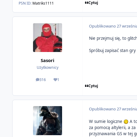
Cytuj
PSN ID:
Matriks1111
Opublikowano
27 wrześni
Nie przejmuj się, to glit
Spróbuj zapisać stan gry
Sasori
Użytkownicy
316
1
odpowiedzi
Reputacja
Cytuj
Opublikowano
27 wrześni
W sumie logiczne
A to
za pomocą altylerii, a z
przyznawania GS w tej 