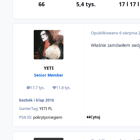
66
5,4 tys.
17 l
17 l
Opublikowano
6 sierpnia 
Właśnie zamówiłem swój b
YETI
Senior Member
17,7 tys.
11,8 tys.
odpowiedzi
Reputacja
bezbek i klap 2016
GamerTag:
YETI PL
Cytuj
PSN ID:
pokrytysniegiem