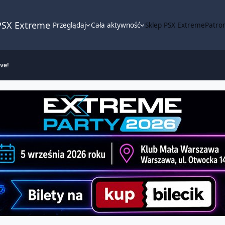
PSX Extreme
Przeglądaj
Cała aktywność
Sklep PSX Extreme
Patron
ve!