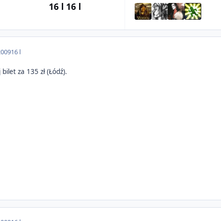
16 l
16 l
2009
16 l
ilet za 135 zł (Łódź).