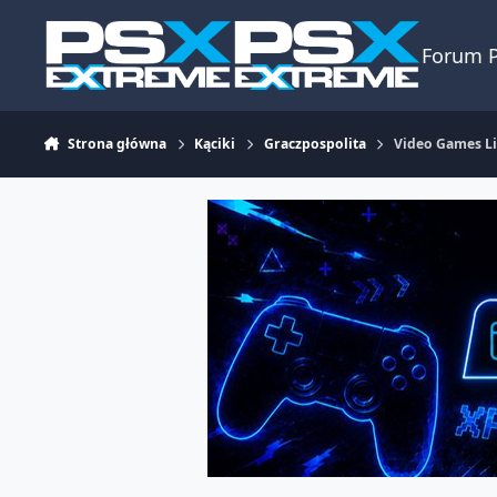
Skocz do zawartości
Forum 
Strona główna
Kąciki
Graczpospolita
Video Games Li