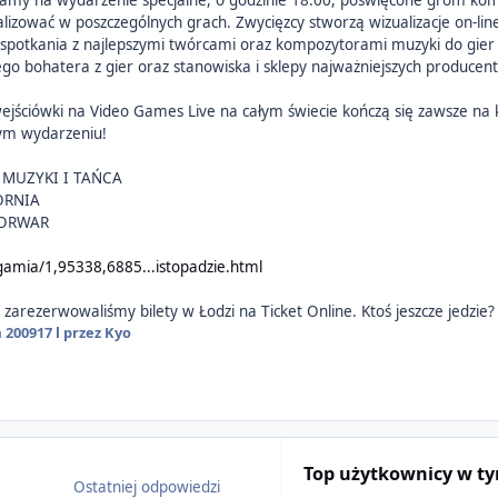
amy na wydarzenie specjalne, o godzinie 18.00, poświęcone grom kom
izować w poszczególnych grach. Zwycięzcy stworzą wizualizacje on-lin
potkania z najlepszymi twórcami oraz kompozytorami muzyki do gier 
ego bohatera z gier oraz stanowiska i sklepy najważniejszych produce
ejściówki na Video Games Live na całym świecie kończą się zawsze na 
ym wydarzeniu!
 MUZYKI I TAŃCA
ÓRNIA
TORWAR
ygamia/1,95338,6885...istopadzie.html
uż zarezerwowaliśmy bilety w Łodzi na Ticket Online. Ktoś jeszcze jedzie
a 2009
17 l
przez Kyo
Top użytkownicy w t
Ostatniej odpowiedzi