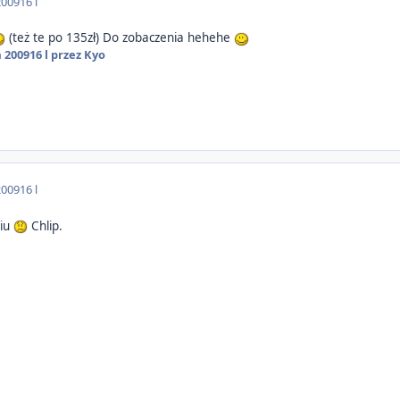
2009
16 l
(też te po 135zł) Do zobaczenia hehehe
a 2009
16 l
przez Kyo
2009
16 l
niu
Chlip.