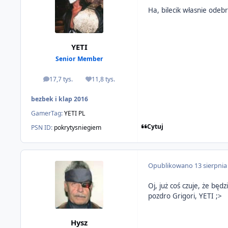
Ha, bilecik własnie odeb
YETI
Senior Member
17,7 tys.
11,8 tys.
odpowiedzi
Reputacja
bezbek i klap 2016
GamerTag:
YETI PL
Cytuj
PSN ID:
pokrytysniegiem
Opublikowano
13 sierpnia
Oj, już coś czuje, że będz
pozdro Grigori, YETI ;>
Hysz