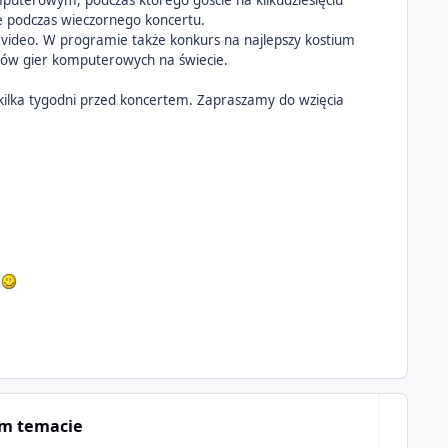
puterowym, podczas którego goście na kilkudziesięciu
e podczas wieczornego koncertu.
video. W programie także konkurs na najlepszy kostium
ntów gier komputerowych na świecie.
kilka tygodni przed koncertem. Zapraszamy do wzięcia
?
ym temacie