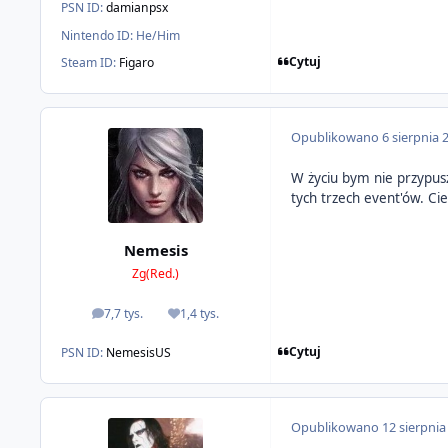
PSN ID:
damianpsx
Nintendo ID:
He/Him
Cytuj
Steam ID:
Figaro
Opublikowano
6 sierpnia 
W życiu bym nie przypus
tych trzech event'ów. Ci
Nemesis
Zg(Red.)
7,7 tys.
1,4 tys.
odpowiedzi
Reputacja
Cytuj
PSN ID:
NemesisUS
Opublikowano
12 sierpnia