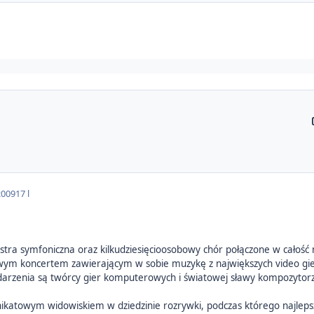
2009
17 l
tra symfoniczna oraz kilkudziesięcioosobowy chór połączone w całość
owym koncertem zawierającym w sobie muzykę z największych video g
rzenia są twórcy gier komputerowych i światowej sławy kompozytorzy
nikatowym widowiskiem w dziedzinie rozrywki, podczas którego najlepsz