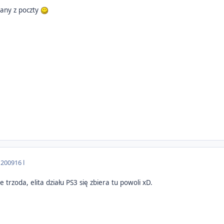
rany z poczty
 2009
16 l
ie trzoda, elita działu PS3 się zbiera tu powoli xD.