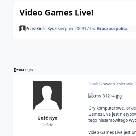
Video Games Live!
Przez
Gość Kyo
3 sierpnia 2009
17 l
w
Graczpospolita
OSTATNIA STRONA
1
2
3
DALEJ
Opublikowano
3 sierpnia 
Gry komputerowe, orkies
Games Live jest nietyp
Gość Kyo
tego niesamowitego wyda
Goście
Video Games Live jest u