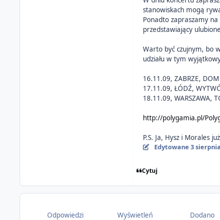
W dniu koncertu zaprasz
stanowiskach mogą rywal
Ponadto zapraszamy na s
przedstawiający ulubion
Warto być czujnym, bo w
udziału w tym wyjątkow
16.11.09, ZABRZE, DOM
17.11.09, ŁÓDŹ, WYTW
18.11.09, WARSZAWA, 
http://polygamia.pl/Pol
P.S. Ja, Hysz i Morales j
Edytowane
3 sierpni
Cytuj
Odpowiedzi
Wyświetleń
Dodano