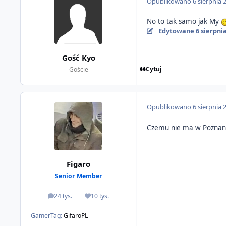
Opublikowano
6 sierpnia 
No to tak samo jak My
Edytowane
6 sierpni
Gość Kyo
Cytuj
Goście
Opublikowano
6 sierpnia 
Czemu nie ma w Pozna
Figaro
Senior Member
24 tys.
10 tys.
odpowiedzi
Reputacja
GamerTag:
GifaroPL