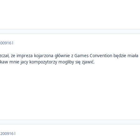
2009
16 l
zczał, że impreza kojarzona głównie z Games Convention będzie miała 
ekaw mnie jacy kompozytorzy mogliby się zjawić.
 2009
16 l