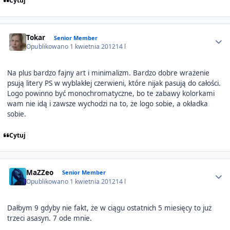
Cytuj
Author stats
Tokar
Senior Member
Opublikowano
1 kwietnia 2012
14 l
Na plus bardzo fajny art i minimalizm. Bardzo dobre wrażenie
psują litery PS w wyblakłej czerwieni, które nijak pasują do całości.
Logo powinno być monochromatyczne, bo te zabawy kolorkami
wam nie idą i zawsze wychodzi na to, że logo sobie, a okładka
sobie.
Cytuj
Author stats
MaZZeo
Senior Member
Opublikowano
1 kwietnia 2012
14 l
Dałbym 9 gdyby nie fakt, że w ciągu ostatnich 5 miesięcy to już
trzeci asasyn. 7 ode mnie.