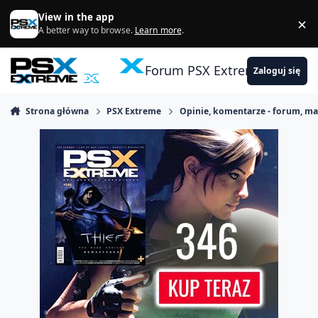
Skocz do zawartości
View in the app
×
Di
A better way to browse.
Learn more
.
Forum PSX Extreme
Zaloguj się
Strona główna
PSX Extreme
Opinie, komentarze - forum, m