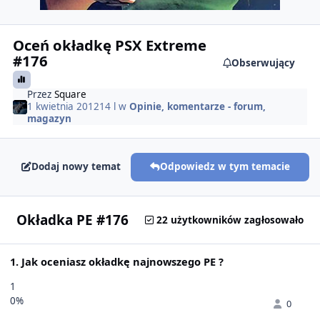
Oceń okładkę PSX Extreme
#176
Obserwujący
Przez
Square
1 kwietnia 2012
14 l
w
Opinie, komentarze - forum,
magazyn
Dodaj nowy temat
Odpowiedz w tym temacie
Okładka PE #176
22 użytkowników zagłosowało
1. Jak oceniasz okładkę najnowszego PE ?
1
0%
0