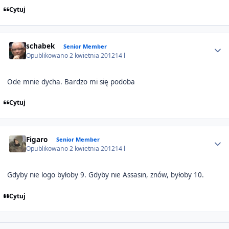
Cytuj
Author stats
schabek
Senior Member
Opublikowano
2 kwietnia 2012
14 l
Ode mnie dycha. Bardzo mi się podoba
Cytuj
Author stats
Figaro
Senior Member
Opublikowano
2 kwietnia 2012
14 l
Gdyby nie logo byłoby 9. Gdyby nie Assasin, znów, byłoby 10.
Cytuj