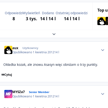
Top 
Odpowiedzi
Wyświetleń
Dodano
Ostatniej odpowiedzi
8
3 tys.
14 l
14 l
14 l
14 l
Expand topic overview
Author stats
aux
Użytkownicy
Opublikowano
1 kwietnia 2012
14 l
Okładka kozak, ale znowu Asasyn więc obniżam o trzy punkty.
Cytuj
Author stats
MYSZa7
Senior Member
Opublikowano
1 kwietnia 2012
14 l