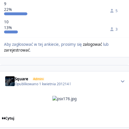
9
22%
5
10
13%
3
Aby zagłosować w tej ankiecie, prosimy się
zalogować
lub
zarejestrować
.
Author stats
Square
Admini
Opublikowano
1 kwietnia 2012
14 l
Cytuj