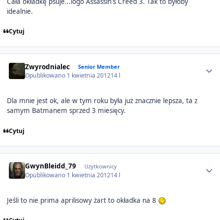
Cała okładkę psuje...logo Assassin's Creed 3. Tak to byłoby
idealnie.
Cytuj
Author stats
Zwyrodnialec
Senior Member
Opublikowano
1 kwietnia 2012
14 l
Dla mnie jest ok, ale w tym roku była już znacznie lepsza, ta z
samym Batmanem sprzed 3 miesięcy.
Cytuj
Author stats
GwynBleidd_79
Użytkownicy
Opublikowano
1 kwietnia 2012
14 l
Jeśli to nie prima aprilisowy żart to okładka na 8