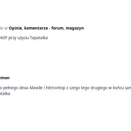
cie w
Opinie, komentarze - forum, magazyn
z mojego SM-G960F przy użyciu Tapatalka
émon
do pełnego dexa Mawile i hitmontop z czego tego drugiego w końcu sa
atalka