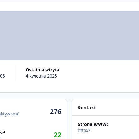
Ostatnia wizyta
005
4 kwietnia 2025
Kontakt
276
aktywność
Strona WWW:
http://
cja
22
ę