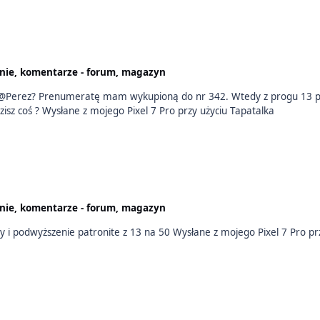
nie, komentarze - forum, magazyn
bie@Perez? Prenumeratę mam wykupioną do nr 342. Wtedy z progu 13 p
także link do pdf do numeru 320 nie dostałem, poradzisz coś ? Wysłane z mojego Pixel 7 Pro przy użyciu Tapatalka
nie, komentarze - forum, magazyn
No u mnie też wchodzi opcja rezygnacji z prenumeraty i podwyższenie patronite z 13 na 50