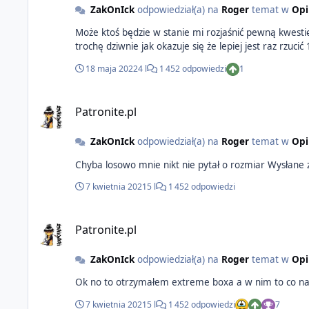
ZakOnIck
odpowiedział(a) na
Roger
temat w
Opi
Może ktoś będzie w stanie mi rozjaśnić pewną kwestię, jeżeli od początku dorzucam dodatkowe 13zl do słoiczka zgredów to jest szansa że dostanę numer zerowy? Bo teraz wychodzi
18 maja 2022
4 l
1 452 odpowiedzi
1
Patronite.pl
ZakOnIck
odpowiedział(a) na
Roger
temat w
Opi
Chyba losowo mni
7 kwietnia 2021
5 l
1 452 odpowiedzi
Patronite.pl
ZakOnIck
odpowiedział(a) na
Roger
temat w
Opi
7 kwietnia 2021
5 l
1 452 odpowiedzi
7