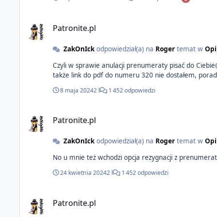
Patronite.pl
ZakOnIck
odpowiedział(a) na
Roger
temat w
Opi
Czyli w sprawie anulacji prenumeraty pisać do Cie
8 maja 2024
2 l
1 452 odpowiedzi
Patronite.pl
ZakOnIck
odpowiedział(a) na
Roger
temat w
Opi
24 kwietnia 2024
2 l
1 452 odpowiedzi
Patronite.pl