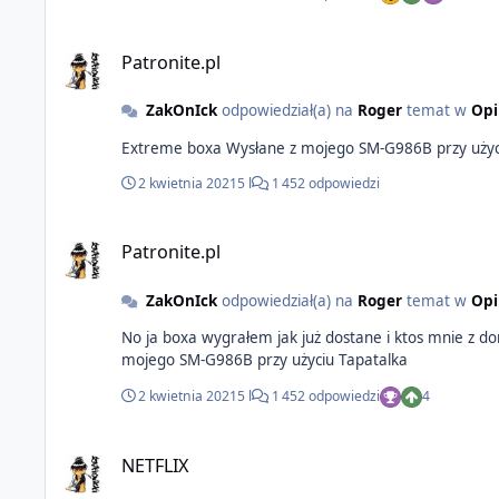
Patronite.pl
ZakOnIck
odpowiedział(a) na
Roger
temat w
Opi
Extreme boxa Wysłane z mojego SM-G986B przy u
2 kwietnia 2021
5 l
1 452 odpowiedzi
Patronite.pl
ZakOnIck
odpowiedział(a) na
Roger
temat w
Opi
No ja boxa wygrałem jak już dostane i ktos mnie z dom
mojego SM-G986B przy użyciu Tapatalka
2 kwietnia 2021
5 l
1 452 odpowiedzi
4
NETFLIX