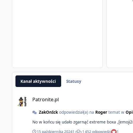
Kanał aktywności
Statusy
Patronite.pl
ZakOnIck
odpowiedział(a) na
Roger
temat w
Opi
15 października 2024
1 r
1 452 odpowiedzi
1