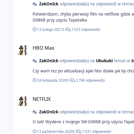
ZakOnIck
odpowiedział(a) na odpowiedź w tema
Potwierdzam, chyba pierwszy film na netflixie gdzie atmos na głośni
G986B przy użyciu Tapatalka
13 lutego 2021
5 l
7 537 odpowiedzi
HBO Max
ZakOnIck
odpowiedział(a) na
Ukukuki
temat w
S
24 listopada 2020
5 l
2 796 odpowiedzi
NETFLIX
ZakOnIck
odpowiedział(a) na odpowiedź w tema
O tak! Wysłane z mojego SM-G986B przy użyciu Tapa
13 października 2020
5 l
7 537 odpowiedzi