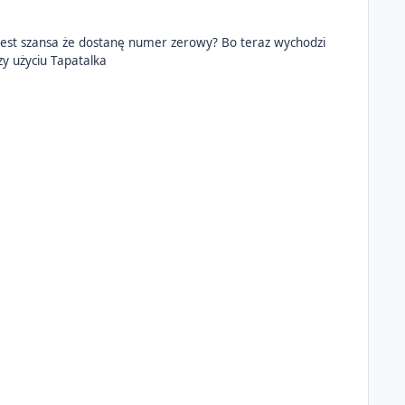
oger Wysłane z mojego SM-G986B przy użyciu Tapatalka