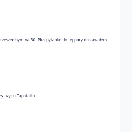
rzeszedłbym na 50. Plus pytanko do tej pory dostawałem
 Wysłane z mojego Pixel 7 Pro przy użyciu Tapatalka