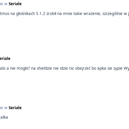
cie w
Seriale
kach 5.1.2 zrobił na mnie takie wrażenie, szczególnie w jednej scenie burzy piaskowej mio
eriale
Czy wam t
cie w
Seriale
talka