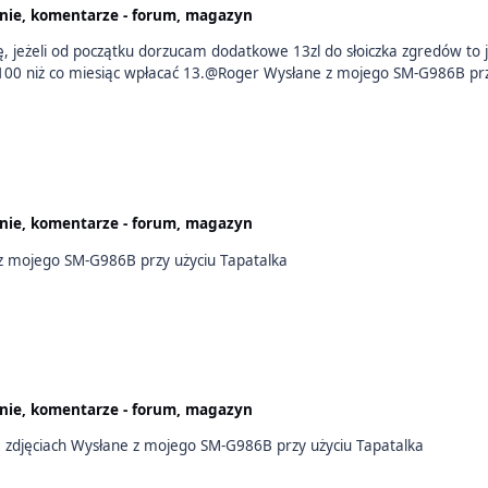
nie, komentarze - forum, magazyn
trochę dziwnie jak okazuje się że lepiej jest raz rzucić 100 niż co miesiąc wpłacać 13.@R
nie, komentarze - forum, magazyn
e nikt nie pytał o rozmiar Wysłane z mojego SM-G986B przy użyciu Tapatalka
nie, komentarze - forum, magazyn
Ok no to otrzymałem extreme boxa a w nim to co na zdjęciach Wysłane z mojego SM-G986B przy użyciu Tapatalka