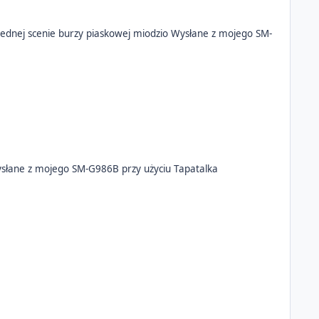
dzio Wysłane z mojego SM-
ez po aktualizacji apki hbo działa jak by chcialo a nie mogło? na shieldzie nie idzie nic obejrzeć bo apka sie sypie Wysłane z mojego SM-G986B przy użyciu Tapatalka