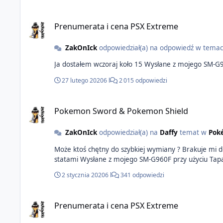
Prenumerata i cena PSX Extreme
ZakOnIck
odpowiedział(a) na odpowiedź w tema
Ja dostałem wczoraj koło 15 Wysłane 
27 lutego 2020
6 l
2 015 odpowiedzi
Pokemon Sword & Pokemon Shield
ZakOnIck
odpowiedział(a) na
Daffy
temat w
Pok
Może ktoś chętny do szybkiej wymiany ? Brakuje mi 
statami Wysłane z mojego SM-G960F przy użyciu Tap
2 stycznia 2020
6 l
341 odpowiedzi
Prenumerata i cena PSX Extreme