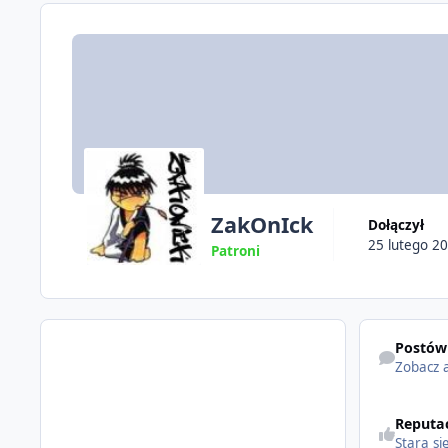
ZakOnIck
Dołączył
25 lutego 2
Patroni
Postów
Zobacz 
Reputa
Stara si