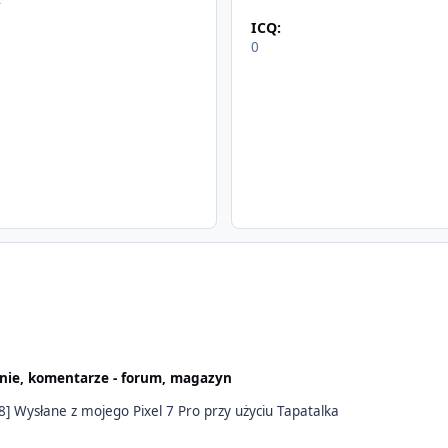
ICQ:
0
nie, komentarze - forum, magazyn
No w końcu się udało zgarnąć extreme boxa ,[emoji28] Wysłane z mojego Pixel 7 Pro przy użyciu Tapatalka