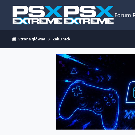
Skocz do zawartości
Forum 
Strona główna
ZakOnIck