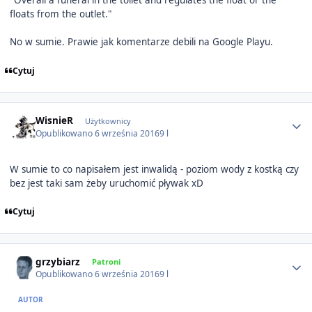
floats from the outlet."
No w sumie. Prawie jak komentarze debili na Google Playu.
Cytuj
Author stats
WisnieR
Użytkownicy
Opublikowano
6 września 2016
9 l
W sumie to co napisałem jest inwalidą - poziom wody z kostką czy
bez jest taki sam żeby uruchomić pływak xD
Cytuj
Author stats
grzybiarz
Patroni
Opublikowano
6 września 2016
9 l
AUTOR