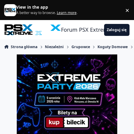
Skocz do zawartości
View in the app
×
Di
A better way to browse.
Learn more
.
Forum PSX Extreme
Zaloguj się
Strona główna
Niezależni
Grupowce
Koguty Domowe