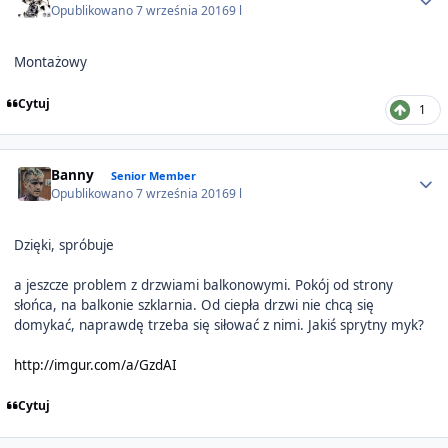
Opublikowano
7 września 2016
9 l
Montażowy
Cytuj
1
Author stats
Banny
Senior Member
Opublikowano
7 września 2016
9 l
Dzięki, spróbuje
a jeszcze problem z drzwiami balkonowymi. Pokój od strony
słońca, na balkonie szklarnia. Od ciepła drzwi nie chcą się
domykać, naprawdę trzeba się siłować z nimi. Jakiś sprytny myk?
http://imgur.com/a/GzdAI
Cytuj