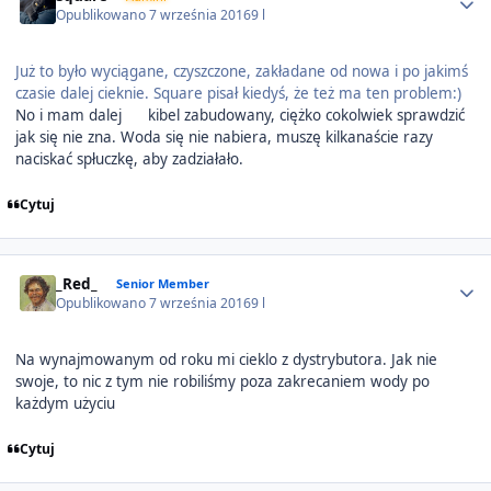
Opublikowano
7 września 2016
9 l
Już to było wyciągane, czyszczone, zakładane od nowa i po jakimś
czasie dalej cieknie. Square pisał kiedyś, że też ma ten problem:)
No i mam dalej
kibel zabudowany, ciężko cokolwiek sprawdzić
jak się nie zna. Woda się nie nabiera, muszę kilkanaście razy
naciskać spłuczkę, aby zadziałało.
Cytuj
Author stats
_Red_
Senior Member
Opublikowano
7 września 2016
9 l
Na wynajmowanym od roku mi cieklo z dystrybutora. Jak nie
swoje, to nic z tym nie robiliśmy poza zakrecaniem wody po
każdym użyciu
Cytuj