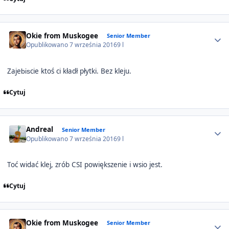
Author stats
Okie from Muskogee
Senior Member
Opublikowano
7 września 2016
9 l
Zaje
cie ktoś ci kładł płytki. Bez kleju.
bis
Cytuj
Author stats
Andreal
Senior Member
Opublikowano
7 września 2016
9 l
Toć widać klej, zrób CSI powiększenie i wsio jest.
Cytuj
Author stats
Okie from Muskogee
Senior Member