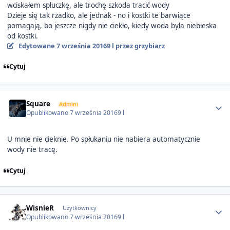
wciskałem spłuczkę, ale trochę szkoda tracić wody
Dzieje się tak rzadko, ale jednak - no i kostki te barwiące
pomagają, bo jeszcze nigdy nie ciekło, kiedy woda była niebieska
od kostki.
Edytowane
7 września 2016
9 l
przez grzybiarz
Cytuj
Author stats
Square
Admini
Opublikowano
7 września 2016
9 l
U mnie nie cieknie. Po spłukaniu nie nabiera automatycznie
wody nie tracę.
Cytuj
Author stats
WisnieR
Użytkownicy
Opublikowano
7 września 2016
9 l