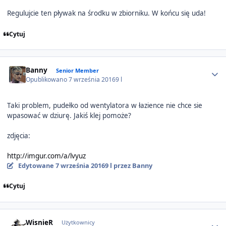
Regulujcie ten pływak na środku w zbiorniku. W końcu się uda!
Cytuj
Author stats
Banny
Senior Member
Opublikowano
7 września 2016
9 l
Taki problem, pudełko od wentylatora w łazience nie chce sie
wpasować w dziurę. Jakiś klej pomoże?
zdjęcia:
http://imgur.com/a/lvyuz
Edytowane
7 września 2016
9 l
przez Banny
Cytuj
Author stats
WisnieR
Użytkownicy