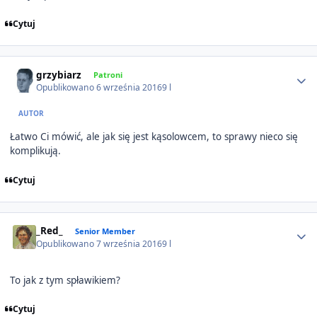
Cytuj
Author stats
grzybiarz
Patroni
Opublikowano
6 września 2016
9 l
AUTOR
Łatwo Ci mówić, ale jak się jest kąsolowcem, to sprawy nieco się
komplikują.
Cytuj
Author stats
_Red_
Senior Member
Opublikowano
7 września 2016
9 l
To jak z tym spławikiem?
Cytuj