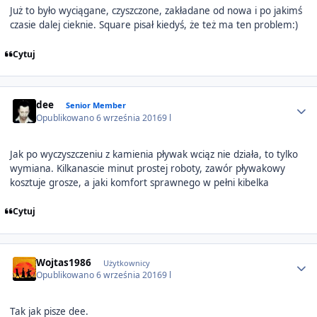
Już to było wyciągane, czyszczone, zakładane od nowa i po jakimś
czasie dalej cieknie. Square pisał kiedyś, że też ma ten problem:)
Cytuj
Author stats
dee
Senior Member
Opublikowano
6 września 2016
9 l
Jak po wyczyszczeniu z kamienia pływak wciąz nie działa, to tylko
wymiana. Kilkanascie minut prostej roboty, zawór pływakowy
kosztuje grosze, a jaki komfort sprawnego w pełni kibelka
Cytuj
Author stats
Wojtas1986
Użytkownicy
Opublikowano
6 września 2016
9 l
Tak jak pisze dee.