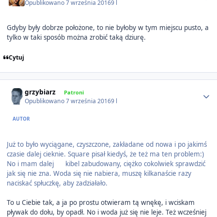
Opublikowano
7 września 2016
9 l
Gdyby były dobrze położone, to nie byłoby w tym miejscu pusto, a
tylko w taki sposób można zrobić taką dziurę.
Cytuj
Author stats
grzybiarz
Patroni
Opublikowano
7 września 2016
9 l
AUTOR
Już to było wyciągane, czyszczone, zakładane od nowa i po jakimś
czasie dalej cieknie. Square pisał kiedyś, że też ma ten problem:)
No i mam dalej
kibel zabudowany, ciężko cokolwiek sprawdzić
jak się nie zna. Woda się nie nabiera, muszę kilkanaście razy
naciskać spłuczkę, aby zadziałało.
To u Ciebie tak, a ja po prostu otwieram tą wnękę, i wciskam
pływak do dołu, by opadł. No i woda już się nie leje. Też wcześniej