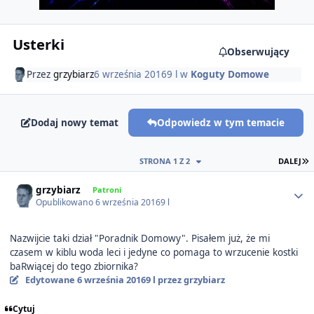
Usterki
Obserwujący
Przez
grzybiarz
6 września 2016
9 l
w
Koguty Domowe
Dodaj nowy temat
Odpowiedz w tym temacie
O
STRONA 1 Z 2
DALEJ
Author stats
grzybiarz
Patroni
Opublikowano
6 września 2016
9 l
Nazwijcie taki dział "Poradnik Domowy". Pisałem już, że mi
czasem w kiblu woda leci i jedyne co pomaga to wrzucenie kostki
baRwiącej do tego zbiornika?
Edytowane
6 września 2016
9 l
przez grzybiarz
Cytuj