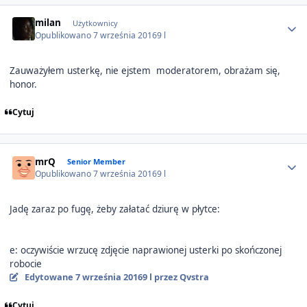
Author stats
milan
Użytkownicy
Opublikowano
7 września 2016
9 l
Zauważyłem usterkę, nie ejstem moderatorem, obrażam się,
honor.
Cytuj
Author stats
mrQ
Senior Member
Opublikowano
7 września 2016
9 l
Jadę zaraz po fugę, żeby załatać dziurę w płytce:
e: oczywiście wrzucę zdjęcie naprawionej usterki po skończonej
robocie
Edytowane
7 września 2016
9 l
przez Qvstra
Cytuj