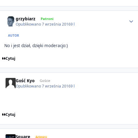
Author stats
grzybiarz
Patroni
Opublikowano
7 września 2016
9 l
AUTOR
No i jest dział, dzięki moderacjo:)
Cytuj
Gość Kyo
Goście
Opublikowano
7 września 2016
9 l
Cytuj
Author stats
Square
Admini