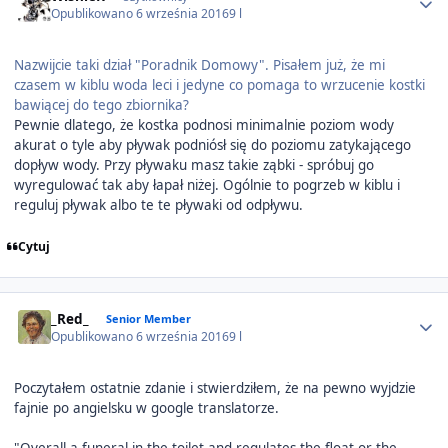
Opublikowano
6 września 2016
9 l
Nazwijcie taki dział "Poradnik Domowy". Pisałem już, że mi
czasem w kiblu woda leci i jedyne co pomaga to wrzucenie kostki
bawiącej do tego zbiornika?
Pewnie dlatego, że kostka podnosi minimalnie poziom wody
akurat o tyle aby pływak podniósł się do poziomu zatykającego
dopływ wody. Przy pływaku masz takie ząbki - spróbuj go
wyregulować tak aby łapał niżej. Ogólnie to pogrzeb w kiblu i
reguluj pływak albo te te pływaki od odpływu.
Cytuj
Author stats
_Red_
Senior Member
Opublikowano
6 września 2016
9 l
Poczytałem ostatnie zdanie i stwierdziłem, że na pewno wyjdzie
fajnie po angielsku w google translatorze.
"Overall a funeral in the toilet and regulates the float or the