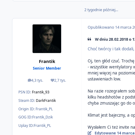
2 tygodnie później...
Opublikowano
14 marca 2
W dniu 28.02.2018 o 1
Choć twórcy i tak dodali
Frantik
Oj, ten głód czuć. Troc
- wszystkie wentylatory 
Senior Member
mniej więcej na poziomi
ustawieniach low.
4,3 tys.
2,7 tys.
odpowiedzi
Reputacja
Na razie rozegrałem sobi
PSN ID:
Frantik_93
kilku headshotów z pods
Steam ID:
DarkFrantik
chyba zmuszając go do o
Origin ID:
Frantik_PL
Klimat jest bajeczny, a 
GOG ID:
Frantik_Dzik
Uplay ID:
Frantik_PL
Wysłałem Ci też invite 
Edytowane
14 marca