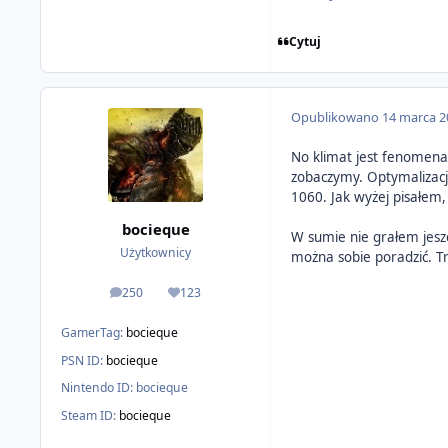
Cytuj
Opublikowano
14 marca 2
No klimat jest fenomena
zobaczymy. Optymalizacja
1060. Jak wyżej pisałem, 
bocieque
W sumie nie grałem jesz
Użytkownicy
można sobie poradzić. Tr
250
123
odpowiedzi
Reputacja
GamerTag:
bocieque
PSN ID:
bocieque
Nintendo ID:
bocieque
Steam ID:
bocieque