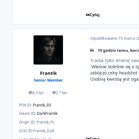
Cytuj
Opublikowano
15 marca 2
10 godzin temu, boci
Trzeba tylko zmienić naw
Właśnie boleśnie się o t
Frantik
zabójczo celny headshot
Osobną kwestią jest oga
Senior Member
4,3 tys.
2,7 tys.
odpowiedzi
Reputacja
PSN ID:
Frantik_93
Steam ID:
DarkFrantik
Origin ID:
Frantik_PL
GOG ID:
Frantik_Dzik
Cytuj