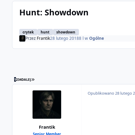
Hunt: Showdown
crytek
hunt
showdown
Przez
Frantik
28 lutego 2018
8 l
w
Ogólne
OSTATNIA STRONA
1
2
3
4
DALEJ
Opublikowano
28 lutego 
Frantik
Senior Member