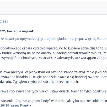
018
8 l
3:25, bocieque napisał:
, że nawet po optymalizacji gra będzie głodna mocy cpu, więc ciężko to
hę dodatkowego grosza ostatnio wpadło, no to kupiłem sobie dziś to to
w budzie wchodzą na pełne obroty, a loading potrafi trwać z minutę, m
e wymagań minimalnych, za to GPU z zalecanych, acz wyciągam z tego
e dwa meczyki. W pierwszym od razu na starcie załatwił mnie jakiś pokr
tawowego karabinu. Drugie podejście okazało się bardziej owocne: odn
dwrotu. Zginąłem chyba od zatrucia przez rój much.
oprawa robi nawet na tych niskich ustawieniach. Niech to tylko doszlif
na Steamie. Chętnie zagram kiedyś w duecie, jak tylko ogarnę sobie mi
 2018
8 l
przez Frantik