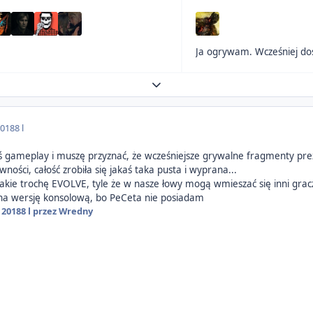
Ja ogrywam. Wcześniej dost
Expand topic overview
2018
8 l
iś gameplay i muszę przyznać, że wcześniejsze grywalne fragmenty pr
ywności, całość zrobiła się jakaś taka pusta i wyprana...
 takie trochę EVOLVE, tyle że w nasze łowy mogą wmieszać się inni grac
m na wersję konsolową, bo PeCeta nie posiadam
 2018
8 l
przez Wredny