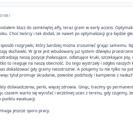
2018
8 l
stałem klucz do zamkniętej alfy, teraz gram w early access. Optymaliza
roku. Choć twórcy i tak dodali, że nawet po optymalizacji gra będzie g
 sposób rozgrywki, który bardziej można zrozumieć grając samemu. N
cają słuchawki. W grze jest wbudowany już system dźwięku przestrze
radzają naszą pozycje (hałasujące, odlatujące kruki, szczekające psy, r
ko to reaguje na naszą obecność. Do tego wystrzały i odgłos naszych kro
as zlokalizować gdy gramy nieostrożnie. A polujemy tu nie tylko na pot
k więc tytuł promuje skradanie, powolne podchody i kampienie z nasłuc
ty doświadczenia, perki, więcej zdrowia. Ginąc, tracimy go permanen
c czasem warto się wycofać i wcześniej uciec z terenu, gdy czujemy,
 punktu ewakuacji.
ymaga jeszcze sporo pracy.