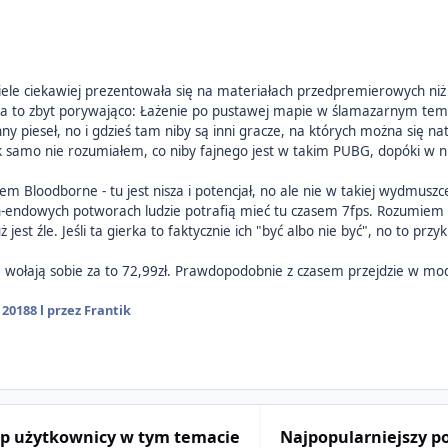
iele ciekawiej prezentowała się na materiałach przedpremierowych niż
 to zbyt porywająco: Łażenie po pustawej mapie w ślamazarnym tempi
y pieseł, no i gdzieś tam niby są inni gracze, na których można się na
ak samo nie rozumiałem, co niby fajnego jest w takim PUBG, dopóki w 
em Bloodborne - tu jest nisza i potencjał, no ale nie w takiej wydmuszce
gh-endowych potworach ludzie potrafią mieć tu czasem 7fps. Rozumiem 
ż jest źle. Jeśli ta gierka to faktycznie ich "być albo nie być", no to przy
 wołają sobie za to 72,99zł. Prawdopodobnie z czasem przejdzie w mode
 2018
8 l
przez Frantik
p użytkownicy w tym temacie
Najpopularniejszy p