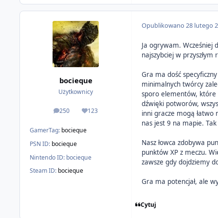
Opublikowano
28 lutego 
Ja ogrywam. Wcześniej do
najszybciej w przyszłym 
Gra ma dość specyficzny
bocieque
minimalnych twórcy zale
Użytkownicy
sporo elementów, które zd
dźwięki potworów, wszyst
250
123
inni gracze mogą łatwo n
odpowiedzi
Reputacja
nas jest 9 na mapie. Ta
GamerTag:
bocieque
Nasz łowca zdobywa punk
PSN ID:
bocieque
punktów XP z meczu. Wię
Nintendo ID:
bocieque
zawsze gdy dojdziemy do
Steam ID:
bocieque
Gra ma potencjał, ale w
Cytuj