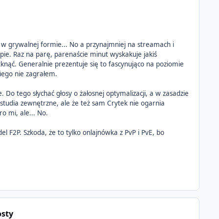
 w grywalnej formie... No a przynajmniej na streamach i
e. Raz na parę, parenaście minut wyskakuje jakiś
tknąć. Generalnie prezentuje się to fascynująco na poziomie
niego nie zagrałem.
. Do tego słychać głosy o żałosnej optymalizacji, a w zasadzie
studia zewnętrzne, ale że też sam Crytek nie ogarnia
kro mi, ale... No.
l F2P. Szkoda, że to tylko onlajnówka z PvP i PvE, bo
osty