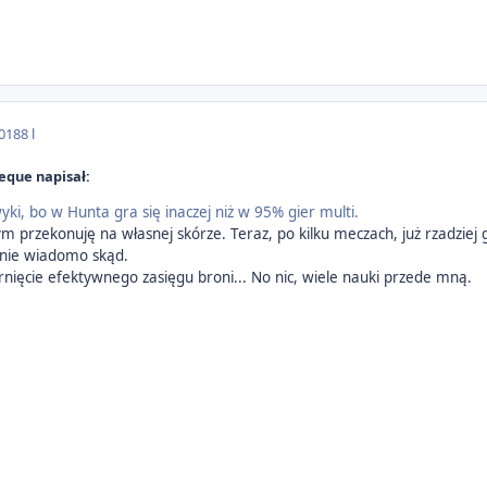
018
8 l
eque napisał:
yki, bo w Hunta gra się inaczej niż w 95% gier multi.
ym przekonuję na własnej skórze. Teraz, po kilku meczach, już rzadziej
 nie wiadomo skąd.
rnięcie efektywnego zasięgu broni... No nic, wiele nauki przede mną.