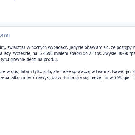
018
8 l
lny, zwłaszcza w nocnych wypadach. Jedynie obawiam się, że postępy n
 leży. Wcześniej na i5 4690 miałem spadki do 22 fps. Zwykle 30-50 fps
tytuł głównie siedzi na procku.
cze w duo, latam tylko solo, ale może sprawdzę w teamie. Nawet jak si
zeba tylko zmienić nawyki, bo w Hunta gra się inaczej niż w 95% gier mu