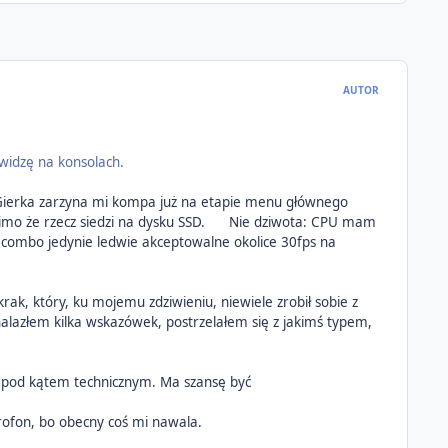
AUTOR
 widzę na konsolach.
. Gierka zarzyna mi kompa już na etapie menu głównego
imo że rzecz siedzi na dysku SSD.
Nie dziwota: CPU mam
 combo jedynie ledwie akceptowalne okolice 30fps na
ak, który, ku mojemu zdziwieniu, niewiele zrobił sobie z
alazłem kilka wskazówek, postrzelałem się z jakimś typem,
ują pod kątem technicznym. Ma szansę być
krofon, bo obecny coś mi nawala.