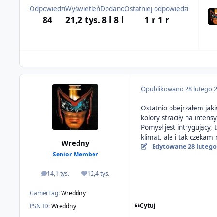
Odpowiedzi
Wyświetleń
Dodano
Ostatniej odpowiedzi
84
21,2 tys.
8 l
8 l
1 r
1 r
Opublikowano
28 lutego 
Ostatnio obejrzałem jak
kolory straciły na intens
Pomysł jest intrygujący,
klimat, ale i tak czeka
Wredny
Edytowane
28 lutego
Senior Member
14,1 tys.
12,4 tys.
odpowiedzi
Reputacja
GamerTag:
Wreddny
Cytuj
PSN ID:
Wreddny