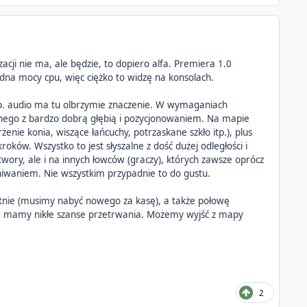
cji nie ma, ale będzie, to dopiero alfa. Premiera 1.0
łodna mocy cpu, więc ciężko to widzę na konsolach.
p. audio ma tu olbrzymie znaczenie. W wymaganiach
nnego z bardzo dobrą głębią i pozycjonowaniem. Na mapie
żenie konia, wiszące łańcuchy, potrzaskane szkło itp.), plus
ków. Wszystko to jest słyszalne z dość dużej odległości i
wory, ale i na innych łowców (graczy), których zawsze oprócz
hiwaniem. Nie wszystkim przypadnie to do gustu.
tnie (musimy nabyć nowego za kasę), a także połowę
 że mamy nikłe szanse przetrwania. Możemy wyjść z mapy
2