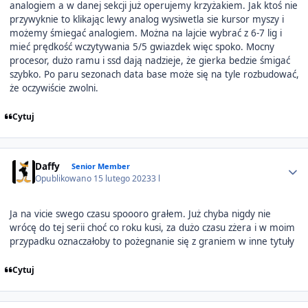
analogiem a w danej sekcji już operujemy krzyżakiem. Jak ktoś nie
przywyknie to klikając lewy analog wysiwetla sie kursor myszy i
możemy śmiegać analogiem. Można na lajcie wybrać z 6-7 lig i
mieć prędkość wczytywania 5/5 gwiazdek więc spoko. Mocny
procesor, dużo ramu i ssd dają nadzieje, że gierka bedzie śmigać
szybko. Po paru sezonach data base może się na tyle rozbudować,
że oczywiście zwolni.
Cytuj
Author stats
Daffy
Senior Member
Opublikowano
15 lutego 2023
3 l
Ja na vicie swego czasu spoooro grałem. Już chyba nigdy nie
wrócę do tej serii choć co roku kusi, za dużo czasu zżera i w moim
przypadku oznaczałoby to pożegnanie się z graniem w inne tytuły
Cytuj
Author stats