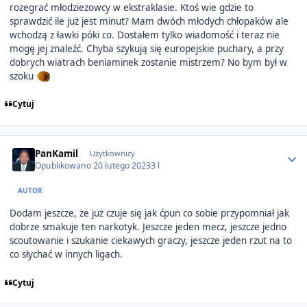
rozegrać młodziezowcy w ekstraklasie. Ktoś wie gdzie to
sprawdzić ile już jest minut? Mam dwóch młodych chłopaków ale
wchodzą z ławki póki co. Dostałem tylko wiadomość i teraz nie
mogę jej znaleźć. Chyba szykują się europejskie puchary, a przy
dobrych wiatrach beniaminek zostanie mistrzem? No bym był w
szoku
Cytuj
Author stats
PanKamil
Użytkownicy
Opublikowano
20 lutego 2023
3 l
AUTOR
Dodam jeszcze, że już czuje się jak ćpun co sobie przypomniał jak
dobrze smakuje ten narkotyk. Jeszcze jeden mecz, jeszcze jedno
scoutowanie i szukanie ciekawych graczy, jeszcze jeden rzut na to
co słychać w innych ligach.
Cytuj