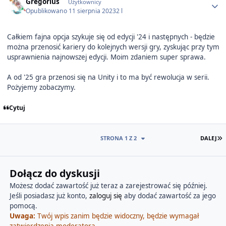
Gregorius
Użytkownicy
Opublikowano
11 sierpnia 2023
2 l
Całkiem fajna opcja szykuje się od edycji '24 i następnych - będzie
można przenosić kariery do kolejnych wersji gry, zyskując przy tym
usprawnienia najnowszej edycji. Moim zdaniem super sprawa.
A od '25 gra przenosi się na Unity i to ma być rewolucja w serii.
Pożyjemy zobaczymy.
Cytuj
O
STRONA 1 Z 2
DALEJ
Dołącz do dyskusji
Możesz dodać zawartość już teraz a zarejestrować się później.
Jeśli posiadasz już konto,
zaloguj się
aby dodać zawartość za jego
pomocą.
Uwaga:
Twój wpis zanim będzie widoczny, będzie wymagał
zatwierdzenia moderatora.