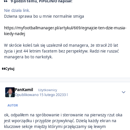
9 godzin temu, PiPoLiNiO napisał:
Nie działa link.
Dziwna sprawa bo u mnie normalnie smiga
https://myfootballmanager.pl/artykul/669/egnajcie-ten-dzie-musia-
kiedy-nadej
W skrócie koleś tak się uzaleznił od managera, że stracił 20 lat
życia i jest 44 letnim facetem bez perspektyw. Radzi nie ruszać
managera bo to narkotyk.
Cytuj
Author stats
PanKamil
Użytkownicy
Opublikowano
15 lutego 2023
3 l
AUTOR
ok, odpaliłem na spróbowanie i sterowanie na pierwszy rzut oka
jest wporządku i przyjdzie przywyknąć. Dzielą każdy ekran na
kluczowe sekcje między którymi przęłączamy się lewym