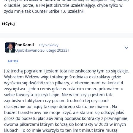
o ludzkiej porze, a FM jest okrutnie uzależniający, chyba tylko w
życiu mnie tak Counter Strike 1.6 uzależnił.
Cytuj
Author stats
PanKamil
Użytkownicy
Opublikowano
20 lutego 2023
3 l
AUTOR
Już trochę pograłem i jestem totalnie zaskoczony tym co się dzieje.
Wybrałem Widzew więc totalnego średniaka ekstraklasy gdzie
wyróżnia się dwóch/trzech piłkarzy, a obecnie mam na koncie 4
zwycięstwa i jeden remis gdzie w ostatnim meczu pokonałem u
siebie faworyta ligi czyli Legie. Nie wiem czy ja jestem tak
zajebistym taktykiem czy poziom trudności tej gry spadł
drastycznie bo nigdy takiego dobrego startu nie miałem. Na
budżet transferowy nie moge liczyć, ale staram się odłożyć jakiś
grosz do budżetu płac aby zimą podpisac kontrakty z przynajmniej
dwoma piłkarzami którym kończą się kontrakty w 2023 w innych
klubach. To co mnie wkurzyło to ten limit minut które muszą