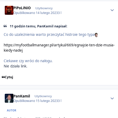
Author stats
PiPoLiNiO
Użytkownicy
Opublikowano
14 lutego 2023
3 l
11 godzin temu, PanKamil napisał:
Co do uzależnienia warto przeczytać histroie tego typa
https://myfootballmanager.pl/artykul/669/egnajcie-ten-dzie-musia-
kiedy-nadej
Ciekawe czy wróci do nałogu.
Nie działa link.
Cytuj
Author stats
PanKamil
Użytkownicy
Opublikowano
15 lutego 2023
3 l
AUTOR