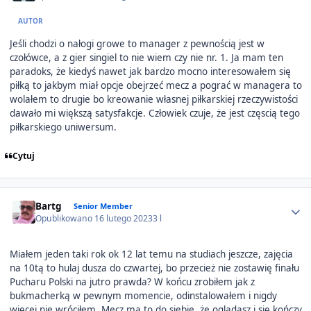
AUTOR
Jeśli chodzi o nałogi growe to manager z pewnością jest w
czołówce, a z gier singiel to nie wiem czy nie nr. 1. Ja mam ten
paradoks, że kiedyś nawet jak bardzo mocno interesowałem się
piłką to jakbym miał opcje obejrzeć mecz a pograć w managera to
wolałem to drugie bo kreowanie własnej piłkarskiej rzeczywistości
dawało mi większą satysfakcje. Człowiek czuje, że jest częscią tego
piłkarskiego uniwersum.
Cytuj
Author stats
Bartg
Senior Member
Opublikowano
16 lutego 2023
3 l
Miałem jeden taki rok ok 12 lat temu na studiach jeszcze, zajęcia
na 10tą to hulaj dusza do czwartej, bo przecież nie zostawię finału
Pucharu Polski na jutro prawda? W końcu zrobiłem jak z
bukmacherką w pewnym momencie, odinstalowałem i nigdy
więcej nie wróciłem. Mecz ma to do siebie, że oglądasz i się kończy