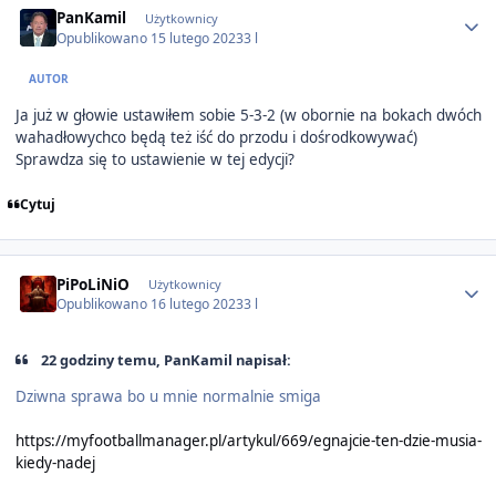
PanKamil
Użytkownicy
Opublikowano
15 lutego 2023
3 l
AUTOR
Ja już w głowie ustawiłem sobie 5-3-2 (w obornie na bokach dwóch
wahadłowychco będą też iść do przodu i dośrodkowywać)
Sprawdza się to ustawienie w tej edycji?
Cytuj
Author stats
PiPoLiNiO
Użytkownicy
Opublikowano
16 lutego 2023
3 l
22 godziny temu, PanKamil napisał:
Dziwna sprawa bo u mnie normalnie smiga
https://myfootballmanager.pl/artykul/669/egnajcie-ten-dzie-musia-
kiedy-nadej