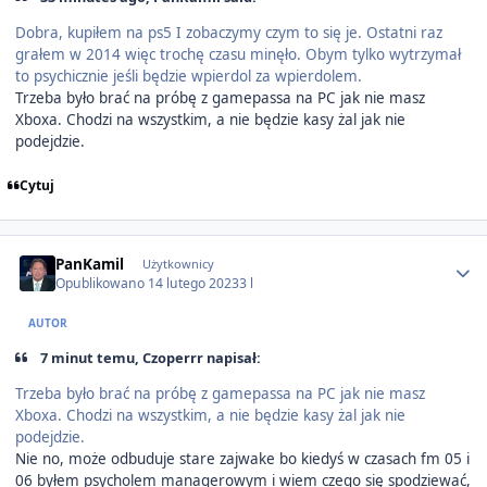
Dobra, kupiłem na ps5 I zobaczymy czym to się je. Ostatni raz
grałem w 2014 więc trochę czasu minęło. Obym tylko wytrzymał
to psychicznie jeśli będzie wpierdol za wpierdolem.
Trzeba było brać na próbę z gamepassa na PC jak nie masz
Xboxa. Chodzi na wszystkim, a nie będzie kasy żal jak nie
podejdzie.
Cytuj
Author stats
PanKamil
Użytkownicy
Opublikowano
14 lutego 2023
3 l
AUTOR
7 minut temu, Czoperrr napisał:
Trzeba było brać na próbę z gamepassa na PC jak nie masz
Xboxa. Chodzi na wszystkim, a nie będzie kasy żal jak nie
podejdzie.
Nie no, może odbuduje stare zajwake bo kiedyś w czasach fm 05 i
06 byłem psycholem managerowym i wiem czego się spodziewać,