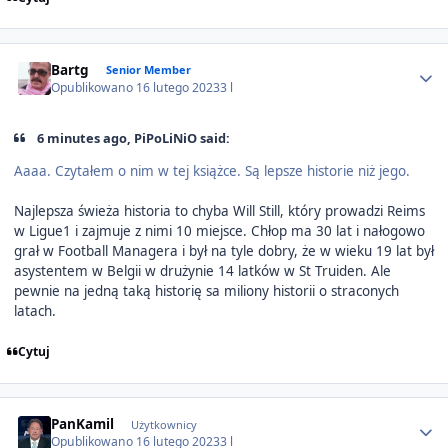
Author stats
Bartg
Senior Member
Opublikowano
16 lutego 2023
3 l
6 minutes ago, PiPoLiNiO said:
Aaaa. Czytałem o nim w tej książce. Są lepsze historie niż jego.
Najlepsza świeża historia to chyba Will Still, który prowadzi Reims
w Ligue1 i zajmuje z nimi 10 miejsce. Chłop ma 30 lat i nałogowo
grał w Football Managera i był na tyle dobry, że w wieku 19 lat był
asystentem w Belgii w drużynie 14 latków w St Truiden. Ale
pewnie na jedną taką historię sa miliony historii o straconych
latach.
Cytuj
Author stats
PanKamil
Użytkownicy
Opublikowano
16 lutego 2023
3 l