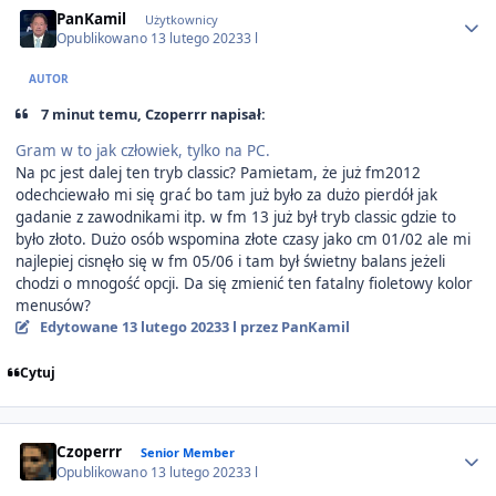
Author stats
PanKamil
Użytkownicy
Opublikowano
13 lutego 2023
3 l
AUTOR
7 minut temu, Czoperrr napisał:
Gram w to jak człowiek, tylko na PC.
Na pc jest dalej ten tryb classic? Pamietam, że już fm2012
odechciewało mi się grać bo tam już było za dużo pierdół jak
gadanie z zawodnikami itp. w fm 13 już był tryb classic gdzie to
było złoto. Dużo osób wspomina złote czasy jako cm 01/02 ale mi
najlepiej cisnęło się w fm 05/06 i tam był świetny balans jeżeli
chodzi o mnogość opcji. Da się zmienić ten fatalny fioletowy kolor
menusów?
Edytowane
13 lutego 2023
3 l
przez PanKamil
Cytuj
Author stats
Czoperrr
Senior Member
Opublikowano
13 lutego 2023
3 l