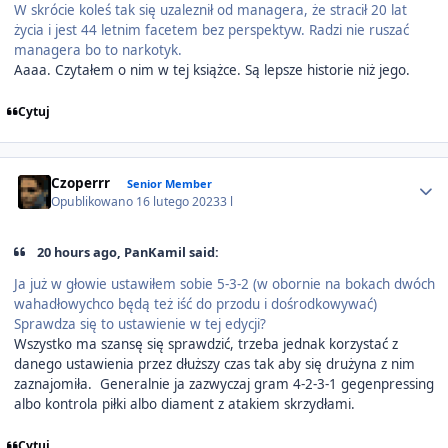
W skrócie koleś tak się uzaleznił od managera, że stracił 20 lat
życia i jest 44 letnim facetem bez perspektyw. Radzi nie ruszać
managera bo to narkotyk.
Aaaa. Czytałem o nim w tej książce. Są lepsze historie niż jego.
Cytuj
Author stats
Czoperrr
Senior Member
Opublikowano
16 lutego 2023
3 l
20 hours ago, PanKamil said:
Ja już w głowie ustawiłem sobie 5-3-2 (w obornie na bokach dwóch
wahadłowychco będą też iść do przodu i dośrodkowywać)
Sprawdza się to ustawienie w tej edycji?
Wszystko ma szansę się sprawdzić, trzeba jednak korzystać z
danego ustawienia przez dłuższy czas tak aby się drużyna z nim
zaznajomiła. Generalnie ja zazwyczaj gram 4-2-3-1 gegenpressing
albo kontrola piłki albo diament z atakiem skrzydłami.
Cytuj