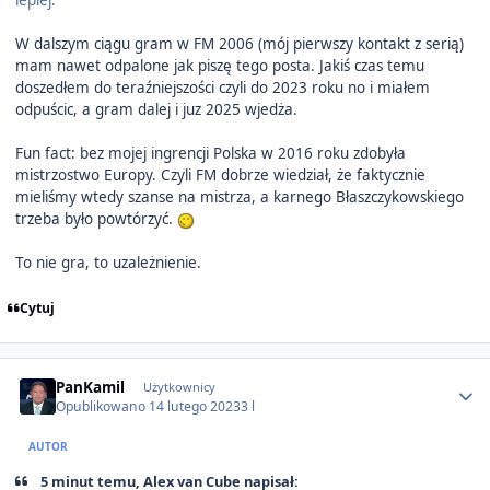
lepiej.
W dalszym ciągu gram w FM 2006 (mój pierwszy kontakt z serią)
mam nawet odpalone jak piszę tego posta. Jakiś czas temu
doszedłem do teraźniejszości czyli do 2023 roku no i miałem
odpuścic, a gram dalej i juz 2025 wjedża.
Fun fact: bez mojej ingrencji Polska w 2016 roku zdobyła
mistrzostwo Europy. Czyli FM dobrze wiedział, że faktycznie
mieliśmy wtedy szanse na mistrza, a karnego Błaszczykowskiego
trzeba było powtórzyć.
To nie gra, to uzależnienie.
Cytuj
Author stats
PanKamil
Użytkownicy
Opublikowano
14 lutego 2023
3 l
AUTOR
5 minut temu, Alex van Cube napisał: