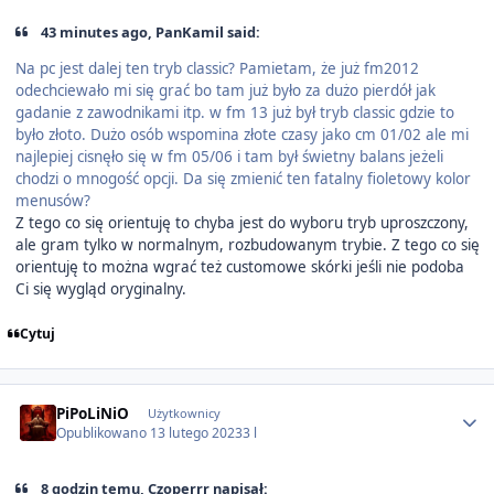
43 minutes ago, PanKamil said:
Na pc jest dalej ten tryb classic? Pamietam, że już fm2012
odechciewało mi się grać bo tam już było za dużo pierdół jak
gadanie z zawodnikami itp. w fm 13 już był tryb classic gdzie to
było złoto. Dużo osób wspomina złote czasy jako cm 01/02 ale mi
najlepiej cisnęło się w fm 05/06 i tam był świetny balans jeżeli
chodzi o mnogość opcji. Da się zmienić ten fatalny fioletowy kolor
menusów?
Z tego co się orientuję to chyba jest do wyboru tryb uproszczony,
ale gram tylko w normalnym, rozbudowanym trybie. Z tego co się
orientuję to można wgrać też customowe skórki jeśli nie podoba
Ci się wygląd oryginalny.
Cytuj
Author stats
PiPoLiNiO
Użytkownicy
Opublikowano
13 lutego 2023
3 l
8 godzin temu, Czoperrr napisał: