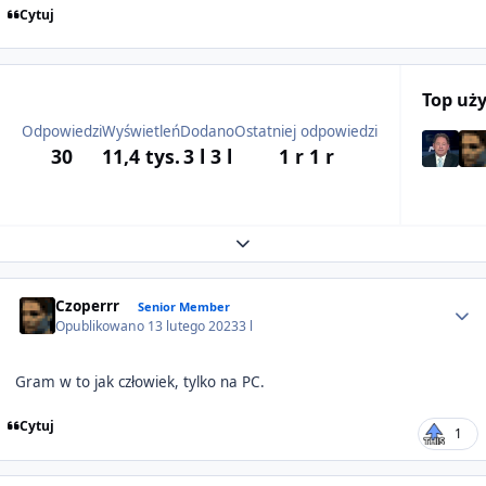
Cytuj
Top uż
Odpowiedzi
Wyświetleń
Dodano
Ostatniej odpowiedzi
30
11,4 tys.
3 l
3 l
1 r
1 r
Expand topic overview
Author stats
Czoperrr
Senior Member
Opublikowano
13 lutego 2023
3 l
Gram w to jak człowiek, tylko na PC.
Cytuj
1