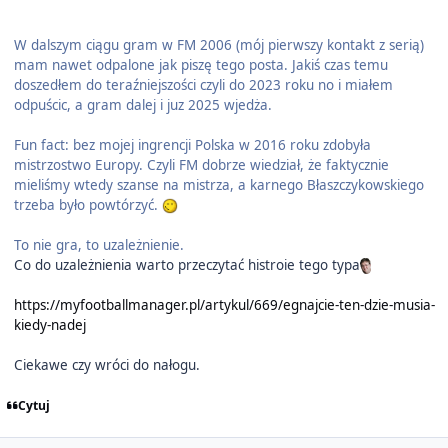
W dalszym ciągu gram w FM 2006 (mój pierwszy kontakt z serią)
mam nawet odpalone jak piszę tego posta. Jakiś czas temu
doszedłem do teraźniejszości czyli do 2023 roku no i miałem
odpuścic, a gram dalej i juz 2025 wjedża.
Fun fact: bez mojej ingrencji Polska w 2016 roku zdobyła
mistrzostwo Europy. Czyli FM dobrze wiedział, że faktycznie
mieliśmy wtedy szanse na mistrza, a karnego Błaszczykowskiego
trzeba było powtórzyć.
To nie gra, to uzależnienie.
Co do uzależnienia warto przeczytać histroie tego typa
https://myfootballmanager.pl/artykul/669/egnajcie-ten-dzie-musia-
kiedy-nadej
Ciekawe czy wróci do nałogu.
Cytuj