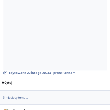
Edytowane
22 lutego 2023
3 l
przez PanKamil
Cytuj
5 miesięcy temu...
Author stats