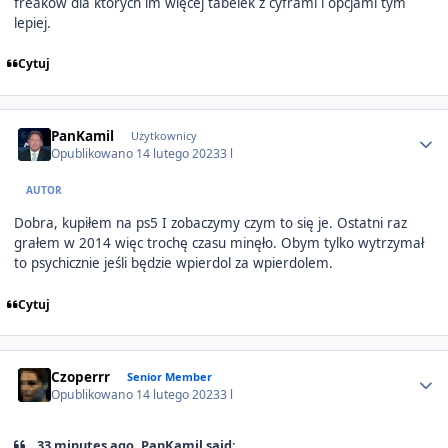
freaków dla których im więcej tabelek z cyframi i opcjami tym
lepiej.
Cytuj
Author stats
PanKamil
Użytkownicy
Opublikowano
14 lutego 2023
3 l
AUTOR
Dobra, kupiłem na ps5 I zobaczymy czym to się je. Ostatni raz
grałem w 2014 więc trochę czasu minęło. Obym tylko wytrzymał
to psychicznie jeśli będzie wpierdol za wpierdolem.
Cytuj
Author stats
Czoperrr
Senior Member
Opublikowano
14 lutego 2023
3 l
33 minutes ago, PanKamil said: