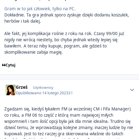
Gram w to jak człowiek, tylko na PC.
Dokładnie. Ta gra jednak sporo zyskuje dzięki dodaniu koszulek,
herbów i tak dalej.
Ale fakt, jej komplikacja rośnie z roku na rok. Czasy 99/00 już
nigdy nie wrócą niestety, bo chyba jednak wtedy lepiej się
bawiłem. A teraz niby kupuje, pogram, ale gdzieś to
skomplikowanie zabija magię.
Cytuj
Author stats
Grześ
Użytkownicy
Opublikowano
14 lutego 2023
3 l
Zgadzam się, kiedyś łykałem FM (a wcześniej CM i Fifa Manager)
co roku, a FM 06 to część z którą mam najwięcej miłych
wspomnień i tam ilość opcji była jak dla mnie idealna. Trudno się
dziwić temu, że wprowadzają kolejne zmiany, inaczej ludzie by nie
kupowali. Jest to też raczej gra skierowana właśnie do takich