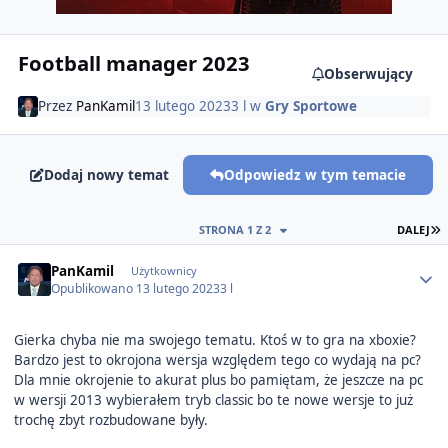
Football manager 2023
Obserwujący
Przez
PanKamil
13 lutego 2023
3 l
w
Gry Sportowe
Dodaj nowy temat
Odpowiedz w tym temacie
O
STRONA 1 Z 2
DALEJ
Author stats
PanKamil
Użytkownicy
Opublikowano
13 lutego 2023
3 l
Gierka chyba nie ma swojego tematu. Ktoś w to gra na xboxie?
Bardzo jest to okrojona wersja względem tego co wydają na pc?
Dla mnie okrojenie to akurat plus bo pamiętam, że jeszcze na pc
w wersji 2013 wybierałem tryb classic bo te nowe wersje to już
trochę zbyt rozbudowane były.