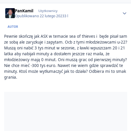
Author stats
PanKamil
Użytkownicy
Opublikowano
22 lutego 2023
3 l
AUTOR
Pewnie skończę jak ASX w temacie sea of thieves i będe pisał sam
ze sobą ale zaryzkuje i zapytam. Ocb z tymi młodzieżowcami u-22?
Muszą oni nabić 3 tys minut w sezonie, z ławki wpuszczam 20 i 21
latka aby nabijali minuty a dostałem jeszcze raz maila, że
młodzieżowcy mają 0 minut. Oni muszą grac od pierwszej minuty?
Nie chce mieć -300 tys euro. Nawet nie wiem gdzie sprawdzić te
minuty. Ktoś może wytłumaczyć jak to działa? Odbiera mi to smak
grania.