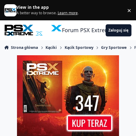
Skocz do zawartości
View in the app
×
Di
A better way to browse.
Learn more
.
Forum PSX Extreme
Zaloguj się
Strona główna
Kąciki
Kącik Sportowy
Gry Sportowe