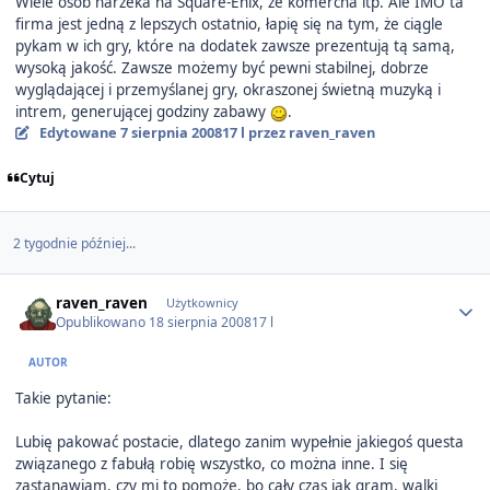
Wiele osób narzeka na Square-Enix, że komercha itp. Ale IMO ta
firma jest jedną z lepszych ostatnio, łapię się na tym, że ciągle
pykam w ich gry, które na dodatek zawsze prezentują tą samą,
wysoką jakość. Zawsze możemy być pewni stabilnej, dobrze
wyglądającej i przemyślanej gry, okraszonej świetną muzyką i
intrem, generującej godziny zabawy
.
Edytowane
7 sierpnia 2008
17 l
przez raven_raven
Cytuj
2 tygodnie później...
Author stats
raven_raven
Użytkownicy
Opublikowano
18 sierpnia 2008
17 l
AUTOR
Takie pytanie:
Lubię pakować postacie, dlatego zanim wypełnie jakiegoś questa
związanego z fabułą robię wszystko, co można inne. I się
zastanawiam, czy mi to pomoże, bo cały czas jak gram, walki