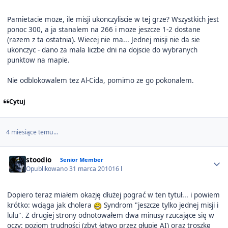
Pamietacie moze, ile misji ukonczyliscie w tej grze? Wszystkich jest
ponoc 300, a ja stanalem na 266 i moze jeszcze 1-2 dostane
(razem z ta ostatnia). Wiecej nie ma... Jednej misji nie da sie
ukonczyc - dano za mala liczbe dni na dojscie do wybranych
punktow na mapie.
Nie odblokowalem tez Al-Cida, pomimo ze go pokonalem.
Cytuj
4 miesiące temu...
Author stats
stoodio
Senior Member
Opublikowano
31 marca 2010
16 l
Dopiero teraz miałem okazję dłużej pograć w ten tytuł... i powiem
krótko: wciąga jak cholera
Syndrom "jeszcze tylko jednej misji i
lulu". Z drugiej strony odnotowałem dwa minusy rzucające się w
oczy: poziom trudności (zbyt łatwo przez głupie AI) oraz troszkę