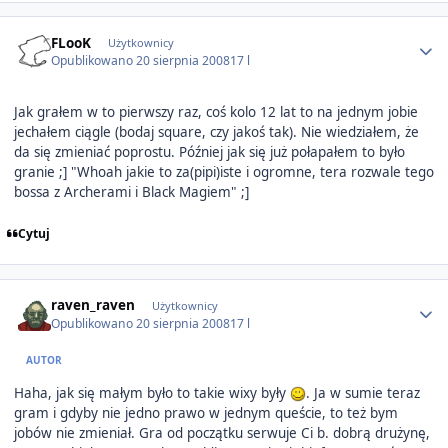
Author stats
FLooK
Użytkownicy
Opublikowano
20 sierpnia 2008
17 l
Jak grałem w to pierwszy raz, coś kolo 12 lat to na jednym jobie
jechałem ciągle (bodaj square, czy jakoś tak). Nie wiedziałem, że
da się zmieniać poprostu. Później jak się już połapałem to było
granie ;] "Whoah jakie to za(pipi)iste i ogromne, tera rozwale tego
bossa z Archerami i Black Magiem" ;]
Cytuj
Author stats
raven_raven
Użytkownicy
Opublikowano
20 sierpnia 2008
17 l
AUTOR
Haha, jak się małym było to takie wixy były
. Ja w sumie teraz
gram i gdyby nie jedno prawo w jednym queście, to też bym
jobów nie zmieniał. Gra od początku serwuje Ci b. dobrą drużynę,