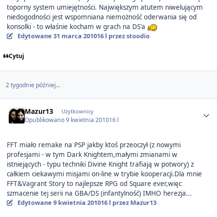
toporny system umiejętności. Największym atutem niwelującym
niedogodności jest wspomniana niemożność oderwania się od
konsolki - to właśnie kocham w grach na DS'a
Edytowane
31 marca 2010
16 l
przez stoodio
Cytuj
2 tygodnie później...
Author stats
Mazur13
Użytkownicy
Opublikowano
9 kwietnia 2010
16 l
FFT miało remake na PSP jakby ktoś przeoczył (z nowymi
profesjami - w tym Dark Knightem,małymi zmianami w
istniejących - typu techniki Divine Knight trafiają w potwory) z
całkiem ciekawymi misjami on-line w trybie kooperacji.Dla mnie
FFT&Vagrant Story to najlepsze RPG od Square ever,więc
szmacenie tej serii na GBA/DS (infantylność) IMHO herezja...
Edytowane
9 kwietnia 2010
16 l
przez Mazur13