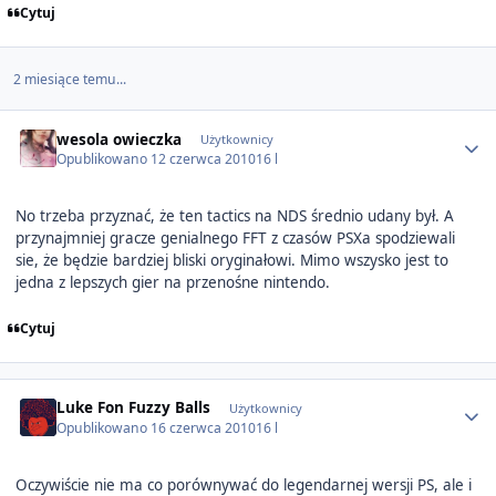
Cytuj
2 miesiące temu...
Author stats
wesola owieczka
Użytkownicy
Opublikowano
12 czerwca 2010
16 l
No trzeba przyznać, że ten tactics na NDS średnio udany był. A
przynajmniej gracze genialnego FFT z czasów PSXa spodziewali
sie, że będzie bardziej bliski oryginałowi. Mimo wszysko jest to
jedna z lepszych gier na przenośne nintendo.
Cytuj
Author stats
Luke Fon Fuzzy Balls
Użytkownicy
Opublikowano
16 czerwca 2010
16 l
Oczywiście nie ma co porównywać do legendarnej wersji PS, ale i