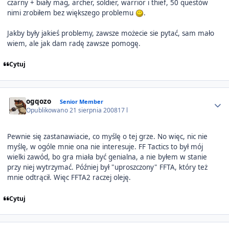
czarny + biały mag, archer, soldier, warrior i thief, 50 questów
nimi zrobiłem bez większego problemu
.
Jakby były jakieś problemy, zawsze możecie sie pytać, sam mało
wiem, ale jak dam radę zawsze pomogę.
Cytuj
Author stats
ogqozo
Senior Member
Opublikowano
21 sierpnia 2008
17 l
Pewnie się zastanawiacie, co myślę o tej grze. No więc, nic nie
myślę, w ogóle mnie ona nie interesuje. FF Tactics to był mój
wielki zawód, bo gra miała być genialna, a nie byłem w stanie
przy niej wytrzymać. Później był "uproszczony" FFTA, który też
mnie odtrącił. Więc FFTA2 raczej oleję.
Cytuj
Author stats