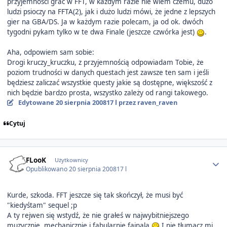
przyjemności grać w FFT, w każdym razie nie wiem czemu, dużo
ludzi psioczy na FFTA(2), jak i dużo ludzi mówi, że jedne z lepszych
gier na GBA/DS. Ja w każdym razie polecam, ja od ok. dwóch
tygodni pykam tylko w te dwa Finale (jeszcze czwórka jest)
.
Aha, odpowiem sam sobie:
Drogi kruczy_kruczku, z przyjemnością odpowiadam Tobie, że
poziom trudności w danych questach jest zawsze ten sam i jeśli
będziesz zaliczać wszystkie questy jakie są dostępne, większość z
nich będzie bardzo prosta, wszystko zależy od rangi takowego.
Edytowane
20 sierpnia 2008
17 l
przez raven_raven
Cytuj
Author stats
FLooK
Użytkownicy
Opublikowano
20 sierpnia 2008
17 l
Kurde, szkoda. FFT jeszcze się tak skończył, że musi być
"kiedyśtam" sequel ;p
A ty rejwen się wstydź, że nie grałeś w najwybitniejszego
muzycznie, mechanicznie i fabularnie fajnala
I nie tłumacz mi