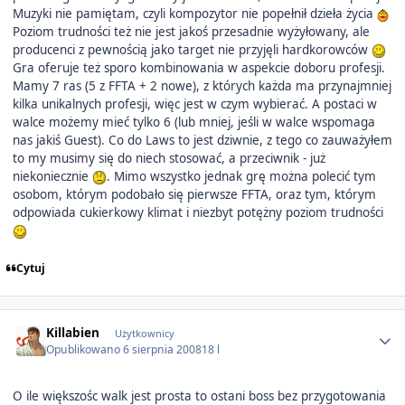
Muzyki nie pamiętam, czyli kompozytor nie popełnił dzieła życia
Poziom trudności też nie jest jakoś przesadnie wyżyłowany, ale
producenci z pewnością jako target nie przyjęli hardkorowców
Gra oferuje też sporo kombinowania w aspekcie doboru profesji.
Mamy 7 ras (5 z FFTA + 2 nowe), z których każda ma przynajmniej
kilka unikalnych profesji, więc jest w czym wybierać. A postaci w
walce możemy mieć tylko 6 (lub mniej, jeśli w walce wspomaga
nas jakiś Guest). Co do Laws to jest dziwnie, z tego co zauważyłem
to my musimy się do niech stosować, a przeciwnik - już
niekoniecznie
. Mimo wszystko jednak grę można polecić tym
osobom, którym podobało się pierwsze FFTA, oraz tym, którym
odpowiada cukierkowy klimat i niezbyt potężny poziom trudności
Cytuj
Author stats
Killabien
Użytkownicy
Opublikowano
6 sierpnia 2008
18 l
O ile większośc walk jest prosta to ostani boss bez przygotowania