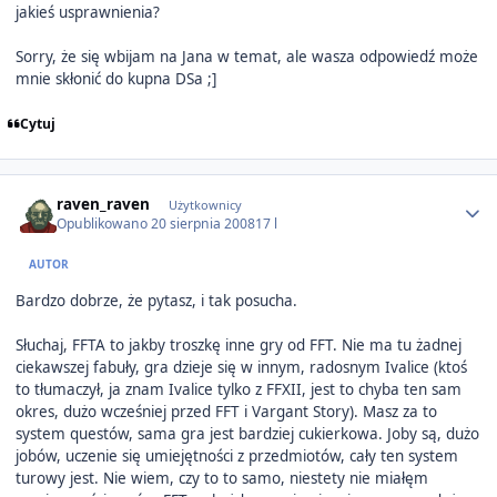
jakieś usprawnienia?
Sorry, że się wbijam na Jana w temat, ale wasza odpowiedź może
mnie skłonić do kupna DSa ;]
Cytuj
Author stats
raven_raven
Użytkownicy
Opublikowano
20 sierpnia 2008
17 l
AUTOR
Bardzo dobrze, że pytasz, i tak posucha.
Słuchaj, FFTA to jakby troszkę inne gry od FFT. Nie ma tu żadnej
ciekawszej fabuły, gra dzieje się w innym, radosnym Ivalice (ktoś
to tłumaczył, ja znam Ivalice tylko z FFXII, jest to chyba ten sam
okres, dużo wcześniej przed FFT i Vargant Story). Masz za to
system questów, sama gra jest bardziej cukierkowa. Joby są, dużo
jobów, uczenie się umiejętności z przedmiotów, cały ten system
turowy jest. Nie wiem, czy to to samo, niestety nie miałęm