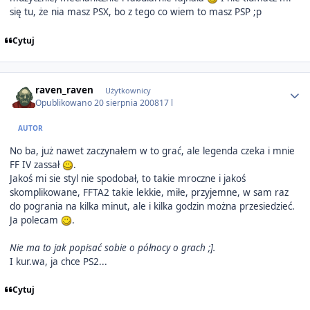
się tu, że nia masz PSX, bo z tego co wiem to masz PSP ;p
Cytuj
Author stats
raven_raven
Użytkownicy
Opublikowano
20 sierpnia 2008
17 l
AUTOR
No ba, już nawet zaczynałem w to grać, ale legenda czeka i mnie
FF IV zassał
.
Jakoś mi sie styl nie spodobał, to takie mroczne i jakoś
skomplikowane, FFTA2 takie lekkie, miłe, przyjemne, w sam raz
do pogrania na kilka minut, ale i kilka godzin można przesiedzieć.
Ja polecam
.
Nie ma to jak popisać sobie o północy o grach ;].
I kur.wa, ja chce PS2...
Cytuj