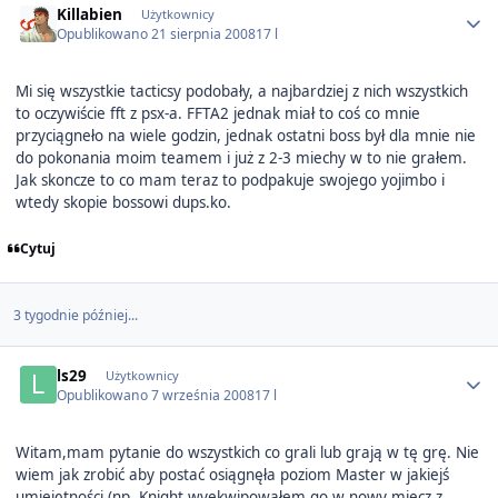
Killabien
Użytkownicy
Opublikowano
21 sierpnia 2008
17 l
Mi się wszystkie tacticsy podobały, a najbardziej z nich wszystkich
to oczywiście fft z psx-a. FFTA2 jednak miał to coś co mnie
przyciągneło na wiele godzin, jednak ostatni boss był dla mnie nie
do pokonania moim teamem i już z 2-3 miechy w to nie grałem.
Jak skoncze to co mam teraz to podpakuje swojego yojimbo i
wtedy skopie bossowi dups.ko.
Cytuj
3 tygodnie później...
Author stats
ls29
Użytkownicy
Opublikowano
7 września 2008
17 l
Witam,mam pytanie do wszystkich co grali lub grają w tę grę. Nie
wiem jak zrobić aby postać osiągnęła poziom Master w jakiejś
umiejętności (np. Knight wyekwipowałem go w nowy miecz z