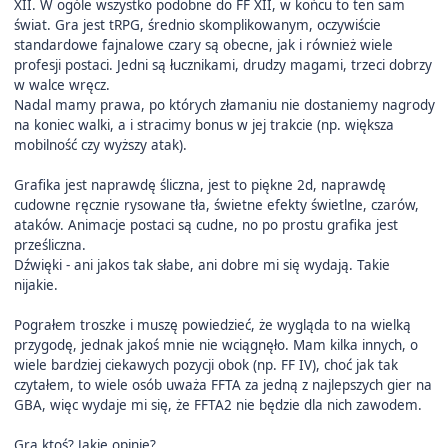
XII. W ogóle wszystko podobne do FF XII, w końcu to ten sam
świat. Gra jest tRPG, średnio skomplikowanym, oczywiście
standardowe fajnalowe czary są obecne, jak i również wiele
profesji postaci. Jedni są łucznikami, drudzy magami, trzeci dobrzy
w walce wręcz.
Nadal mamy prawa, po których złamaniu nie dostaniemy nagrody
na koniec walki, a i stracimy bonus w jej trakcie (np. większa
mobilność czy wyższy atak).
Grafika jest naprawdę śliczna, jest to piękne 2d, naprawdę
cudowne ręcznie rysowane tła, świetne efekty świetlne, czarów,
ataków. Animacje postaci są cudne, no po prostu grafika jest
prześliczna.
Dźwięki - ani jakos tak słabe, ani dobre mi się wydają. Takie
nijakie.
Pograłem troszke i muszę powiedzieć, że wygląda to na wielką
przygodę, jednak jakoś mnie nie wciągnęło. Mam kilka innych, o
wiele bardziej ciekawych pozycji obok (np. FF IV), choć jak tak
czytałem, to wiele osób uważa FFTA za jedną z najlepszych gier na
GBA, więc wydaje mi się, że FFTA2 nie będzie dla nich zawodem.
Gra ktoś? Jakie opinie?