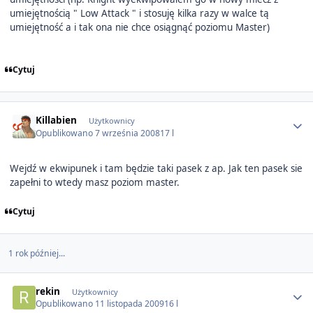
umiejętnością " Low Attack " i stosuję kilka razy w walce tą
umiejętność a i tak ona nie chce osiągnąć poziomu Master)
Cytuj
Author stats
Killabien
Użytkownicy
Opublikowano
7 września 2008
17 l
Wejdź w ekwipunek i tam będzie taki pasek z ap. Jak ten pasek sie
zapełni to wtedy masz poziom master.
Cytuj
1 rok później...
Author stats
rekin
Użytkownicy
Opublikowano
11 listopada 2009
16 l