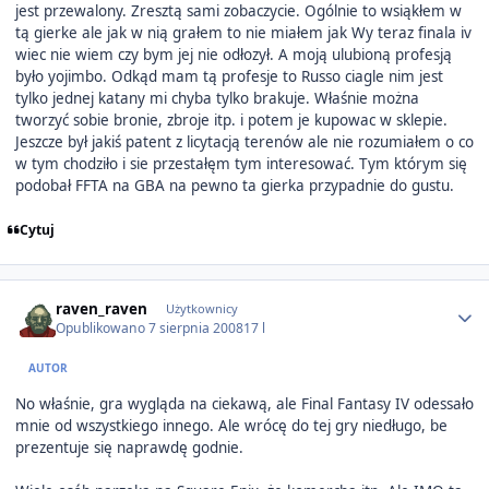
jest przewalony. Zresztą sami zobaczycie. Ogólnie to wsiąkłem w
tą gierke ale jak w nią grałem to nie miałem jak Wy teraz finala iv
wiec nie wiem czy bym jej nie odłozył. A moją ulubioną profesją
było yojimbo. Odkąd mam tą profesje to Russo ciagle nim jest
tylko jednej katany mi chyba tylko brakuje. Właśnie można
tworzyć sobie bronie, zbroje itp. i potem je kupowac w sklepie.
Jeszcze był jakiś patent z licytacją terenów ale nie rozumiałem o co
w tym chodziło i sie przestałęm tym interesować. Tym którym się
podobał FFTA na GBA na pewno ta gierka przypadnie do gustu.
Cytuj
Author stats
raven_raven
Użytkownicy
Opublikowano
7 sierpnia 2008
17 l
AUTOR
No właśnie, gra wygląda na ciekawą, ale Final Fantasy IV odessało
mnie od wszystkiego innego. Ale wrócę do tej gry niedługo, be
prezentuje się naprawdę godnie.