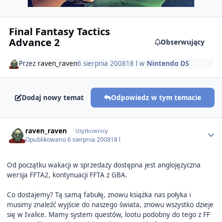
Final Fantasy Tactics
Advance 2
Obserwujący
Przez
raven_raven
6 sierpnia 2008
18 l
w
Nintendo DS
Dodaj nowy temat
Odpowiedz w tym temacie
Author stats
raven_raven
Użytkownicy
Opublikowano
6 sierpnia 2008
18 l
Od początku wakacji w sprzedaży dostępna jest anglojęzyczna
wersja FFTA2, kontynuacji FFTA z GBA.
Co dostajemy? Tą samą fabułę, znowu książka nas połyka i
musimy znaleźć wyjście do naszego świata, znowu wszystko dzieje
się w Ivalice. Mamy system questów, lootu podobny do tego z FF