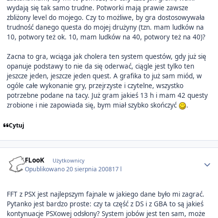
wydają się tak samo trudne. Potworki mają prawie zawsze
zbliżony level do mojego. Czy to możliwe, by gra dostosowywała
trudność danego questa do mojej drużyny (tzn. mam ludków na
10, potwory też ok. 10, mam ludków na 40, potwory też na 40)?
Zacna to gra, wciąga jak cholera ten system questów, gdy już się
opanuje podstawy to nie da się oderwać, ciągle jest tylko ten
jeszcze jeden, jeszcze jeden quest. A grafika to już sam miód, w
ogóle całe wykonanie gry, przejrzyste i czytelne, wszystko
potrzebne podane na tacy. Już gram jakieś 13 h i mam 42 questy
zrobione i nie zapowiada się, bym miał szybko skończyć
.
Cytuj
Author stats
FLooK
Użytkownicy
Opublikowano
20 sierpnia 2008
17 l
FFT z PSX jest najlepszym fajnale w jakiego dane było mi zagrać.
Pytanko jest bardzo proste: czy ta część z DS i z GBA to są jakieś
kontynuacje PSXowej odsłony? System jobów jest ten sam, może