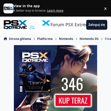
Skocz do zawartości
View in the app
×
Di
A better way to browse.
Learn more
.
Forum PSX Extreme
Zaloguj się
Strona główna
Platforma
Nintendo
Nintendo DS
Fina