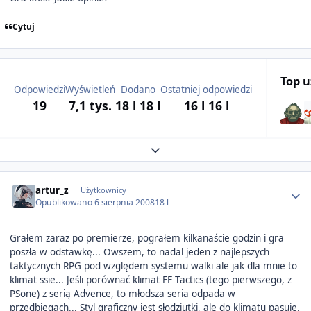
Cytuj
Top 
Odpowiedzi
Wyświetleń
Dodano
Ostatniej odpowiedzi
19
7,1 tys.
18 l
18 l
16 l
16 l
Expand topic overview
Author stats
artur_z
Użytkownicy
Opublikowano
6 sierpnia 2008
18 l
Grałem zaraz po premierze, pograłem kilkanaście godzin i gra
poszła w odstawkę... Owszem, to nadal jeden z najlepszych
taktycznych RPG pod względem systemu walki ale jak dla mnie to
klimat ssie... Jeśli porównać klimat FF Tactics (tego pierwszego, z
PSone) z serią Advence, to młodsza seria odpada w
przedbiegach... Styl graficzny jest słodziutki, ale do klimatu pasuje.