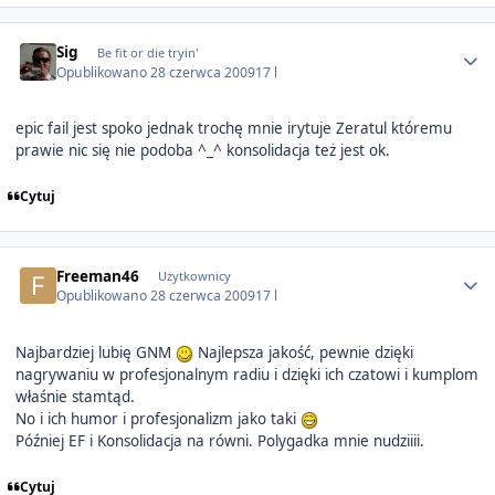
Author stats
Sig
Be fit or die tryin'
Opublikowano
28 czerwca 2009
17 l
epic fail jest spoko jednak trochę mnie irytuje Zeratul któremu
prawie nic się nie podoba ^_^ konsolidacja też jest ok.
Cytuj
Author stats
Freeman46
Użytkownicy
Opublikowano
28 czerwca 2009
17 l
Najbardziej lubię GNM
Najlepsza jakość, pewnie dzięki
nagrywaniu w profesjonalnym radiu i dzięki ich czatowi i kumplom
właśnie stamtąd.
No i ich humor i profesjonalizm jako taki
Później EF i Konsolidacja na równi. Polygadka mnie nudziiii.
Cytuj