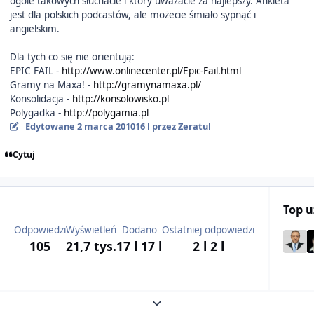
ogóle takowych słuchacie i który uważacie za najlepszy. Ankieta
jest dla polskich podcastów, ale możecie śmiało sypnąć i
angielskim.
Dla tych co się nie orientują:
EPIC FAIL -
http://www.onlinecenter.pl/Epic-Fail.html
Gramy na Maxa! -
http://gramynamaxa.pl/
Konsolidacja -
http://konsolowisko.pl
Polygadka -
http://polygamia.pl
Edytowane
2 marca 2010
16 l
przez Zeratul
Cytuj
Top 
Odpowiedzi
Wyświetleń
Dodano
Ostatniej odpowiedzi
105
21,7 tys.
17 l
17 l
2 l
2 l
Expand topic overview