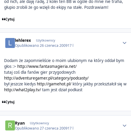
od nich, ale daję radę, z kolei ten BB w ogóle do mnie nie trafia,
głupio zrobili że go wzięli do ekipy na stałe. Pozdrawiam!
Cytuj
Author stats
lehlerex
Użytkownicy
Opublikowano
26 czerwca 2009
17 l
Dodam że zapomnieliście o moim ulubionym na który oddał bym
głos :>
http://www.fantasmagieria.net/
tutaj coś dla fanów gier przygodowych
http://adventuregamer.pl/category/podcasty/
był jeszcze kiedys
http://gamehot.pl/
który jakby przekształcił się w
http://what2play.tv/
tam jest dział podkast
Cytuj
Author stats
Ryan
Użytkownicy
Opublikowano
27 czerwca 2009
17 l