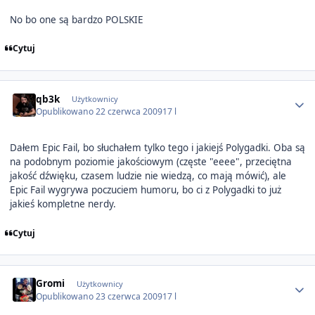
No bo one są bardzo POLSKIE
Cytuj
Author stats
qb3k
Użytkownicy
Opublikowano
22 czerwca 2009
17 l
Dałem Epic Fail, bo słuchałem tylko tego i jakiejś Polygadki. Oba są
na podobnym poziomie jakościowym (częste "eeee", przeciętna
jakość dźwięku, czasem ludzie nie wiedzą, co mają mówić), ale
Epic Fail wygrywa poczuciem humoru, bo ci z Polygadki to już
jakieś kompletne nerdy.
Cytuj
Author stats
Gromi
Użytkownicy
Opublikowano
23 czerwca 2009
17 l