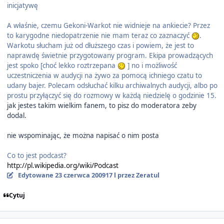
inicjatywę
A właśnie, czemu Gekoni-Warkot nie widnieje na ankiecie? Przez
to karygodne niedopatrzenie nie mam teraz co zaznaczyć
.
Warkotu słucham już od dłuższego czas i powiem, że jest to
naprawdę świetnie przygotowany program. Ekipa prowadzących
jest spoko [choć lekko roztrzepana
] no i możliwość
uczestniczenia w audycji na żywo za pomocą ichniego czatu to
udany bajer. Polecam odsłuchać kilku archiwalnych audycji, albo po
prostu przyłączyć się do rozmowy w każdą niedzielę o godzinie 15.
jak jestes takim wielkim fanem, to pisz do moderatora zeby
dodal.
nie wspominając, że można napisać o nim posta
Co to jest podcast?
http://pl.wikipedia.org/wiki/Podcast
Edytowane
23 czerwca 2009
17 l
przez Zeratul
Cytuj