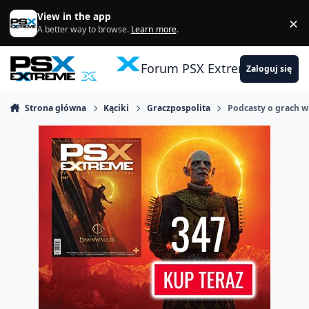
Skocz do zawartości
View in the app
×
Di
A better way to browse.
Learn more
.
Forum PSX Extreme
Zaloguj się
Strona główna
Kąciki
Graczpospolita
Podcasty o grach w