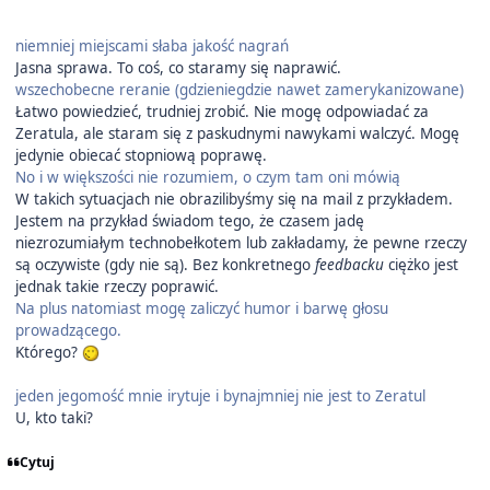
niemniej miejscami słaba jakość nagrań
Jasna sprawa. To coś, co staramy się naprawić.
wszechobecne reranie (gdzieniegdzie nawet zamerykanizowane)
Łatwo powiedzieć, trudniej zrobić. Nie mogę odpowiadać za
Zeratula, ale staram się z paskudnymi nawykami walczyć. Mogę
jedynie obiecać stopniową poprawę.
No i w większości nie rozumiem, o czym tam oni mówią
W takich sytuacjach nie obrazilibyśmy się na mail z przykładem.
Jestem na przykład świadom tego, że czasem jadę
niezrozumiałym technobełkotem lub zakładamy, że pewne rzeczy
są oczywiste (gdy nie są). Bez konkretnego
feedbacku
ciężko jest
jednak takie rzeczy poprawić.
Na plus natomiast mogę zaliczyć humor i barwę głosu
prowadzącego.
Którego?
jeden jegomość mnie irytuje i bynajmniej nie jest to Zeratul
U, kto taki?
Cytuj