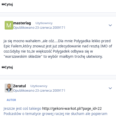
Cytuj
Author stats
masterlag
Użytkownicy
Opublikowano
23 czerwca 2009
17 l
Ja się mocno wahałem ,ale cóż....Dla mnie Polygadka lekko przed
Epic Failem,który znowuż jest już zdecydowanie nad resztą IMO of
coz.Gdyby nie to,że większość Polygadek odbywa się w
"warszawskim składzie" to wybór miałbym trochę ułatwiony.
Cytuj
Author stats
Zeratul
Użytkownicy
Opublikowano
23 czerwca 2009
17 l
AUTOR
Jeszcze jest coś takiego
http://gekoni-warkot.pl/?page_id=22
Podcastów o tematyce growej raczej nie słucham ale popieram