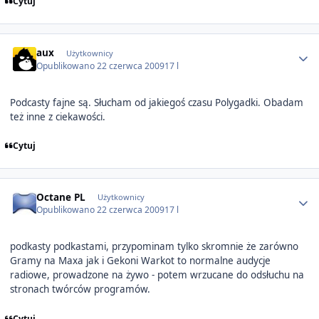
Cytuj
Author stats
aux
Użytkownicy
Opublikowano
22 czerwca 2009
17 l
Podcasty fajne są. Słucham od jakiegoś czasu Polygadki. Obadam
też inne z ciekawości.
Cytuj
Author stats
Octane PL
Użytkownicy
Opublikowano
22 czerwca 2009
17 l
podkasty podkastami, przypominam tylko skromnie że zarówno
Gramy na Maxa jak i Gekoni Warkot to normalne audycje
radiowe, prowadzone na żywo - potem wrzucane do odsłuchu na
stronach twórców programów.
Cytuj