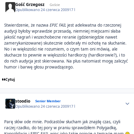
Gość Grzegosz
Goście
Opublikowano
24 czerwca 2009
17 l
Stwierdzenie, że nazwa
EPIC FAIL
jest adekwatna do rzeczonej
audycji byłoby wprawdzie przesadą, niemniej miejscami słaba
jakość nagrań i wszechobecne reranie (gdzieniegdzie nawet
zamerykanizowane) skutecznie odebrały mi ochotę na słuchanie.
No i w większości nie rozumiem, o czym tam oni mówią, ale
słuchacze to pewnie w większości hardkorzy (hardkorowie?), i to
do nich audycja jest skierowana. Na plus natomiast mogę zaliczyć
humor i barwę głosu prowadzącego.
Cytuj
Author stats
stoodio
Senior Member
Opublikowano
24 czerwca 2009
17 l
Parę słów ode mnie. Podcastów słucham jak znajdę czas, czyli
raczej rzadko, do tej pory w praniu sprawdziłem Polygadkę,
Konsolidację i EPIC FAIL więc jako takie pojęcie o temacie mam