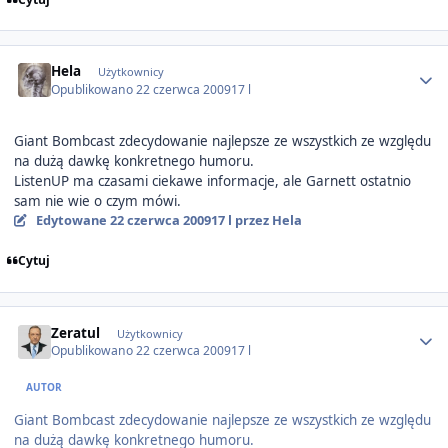
Author stats
Hela
Użytkownicy
Opublikowano
22 czerwca 2009
17 l
Giant Bombcast zdecydowanie najlepsze ze wszystkich ze względu
na dużą dawkę konkretnego humoru.
ListenUP ma czasami ciekawe informacje, ale Garnett ostatnio
sam nie wie o czym mówi.
Edytowane
22 czerwca 2009
17 l
przez Hela
Cytuj
Author stats
Zeratul
Użytkownicy
Opublikowano
22 czerwca 2009
17 l
AUTOR
Giant Bombcast zdecydowanie najlepsze ze wszystkich ze względu
na dużą dawkę konkretnego humoru.