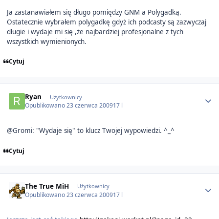
Ja zastanawiałem się długo pomiędzy GNM a Polygadką.
Ostatecznie wybrałem polygadkę gdyż ich podcasty są zazwyczaj
długie i wydaje mi się ,że najbardziej profesjonalne z tych
wszystkich wymienionych.
Cytuj
Author stats
Ryan
Użytkownicy
Opublikowano
23 czerwca 2009
17 l
@Gromi: "Wydaje się" to klucz Twojej wypowiedzi. ^_^
Cytuj
Author stats
The True MiH
Użytkownicy
Opublikowano
23 czerwca 2009
17 l