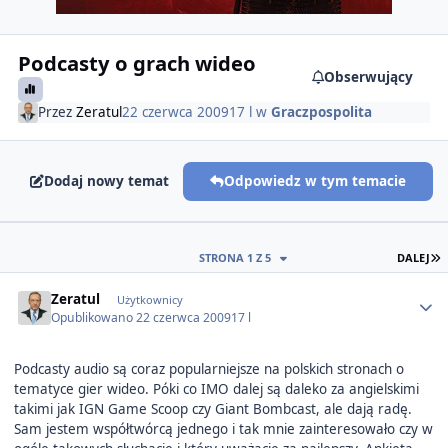
Podcasty o grach wideo
Obserwujący
Przez
Zeratul
22 czerwca 2009
17 l
w
Graczpospolita
Dodaj nowy temat
Odpowiedz w tym temacie
O
STRONA 1 Z 5
DALEJ
Author stats
Zeratul
Użytkownicy
Opublikowano
22 czerwca 2009
17 l
Podcasty audio są coraz popularniejsze na polskich stronach o
tematyce gier wideo. Póki co IMO dalej są daleko za angielskimi
takimi jak IGN Game Scoop czy Giant Bombcast, ale dają radę.
Sam jestem współtwórcą jednego i tak mnie zainteresowało czy w