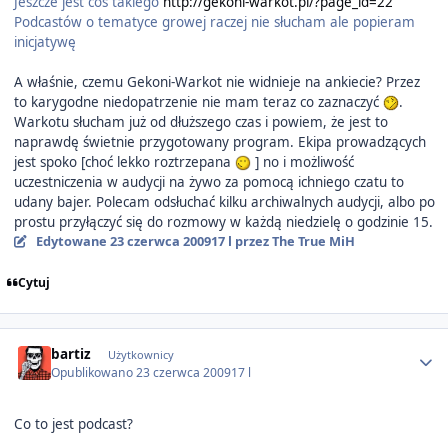
Jeszcze jest coś takiego
http://gekoni-warkot.pl/?page_id=22
Podcastów o tematyce growej raczej nie słucham ale popieram
inicjatywę
A właśnie, czemu Gekoni-Warkot nie widnieje na ankiecie? Przez
to karygodne niedopatrzenie nie mam teraz co zaznaczyć
.
Warkotu słucham już od dłuższego czas i powiem, że jest to
naprawdę świetnie przygotowany program. Ekipa prowadzących
jest spoko [choć lekko roztrzepana
] no i możliwość
uczestniczenia w audycji na żywo za pomocą ichniego czatu to
udany bajer. Polecam odsłuchać kilku archiwalnych audycji, albo po
prostu przyłączyć się do rozmowy w każdą niedzielę o godzinie 15.
Edytowane
23 czerwca 2009
17 l
przez The True MiH
Cytuj
Author stats
bartiz
Użytkownicy
Opublikowano
23 czerwca 2009
17 l
Co to jest podcast?