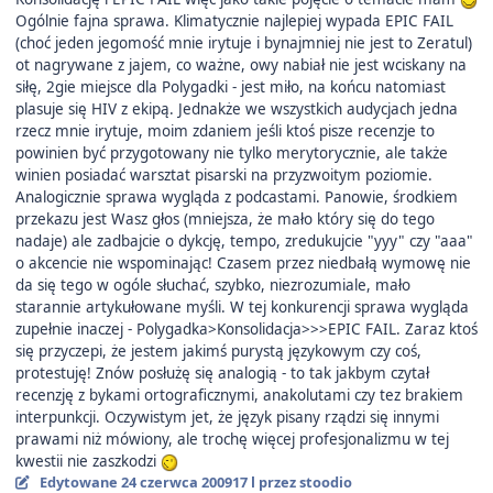
Ogólnie fajna sprawa. Klimatycznie najlepiej wypada EPIC FAIL
(choć jeden jegomość mnie irytuje i bynajmniej nie jest to Zeratul)
ot nagrywane z jajem, co ważne, owy nabiał nie jest wciskany na
siłę, 2gie miejsce dla Polygadki - jest miło, na końcu natomiast
plasuje się HIV z ekipą. Jednakże we wszystkich audycjach jedna
rzecz mnie irytuje, moim zdaniem jeśli ktoś pisze recenzje to
powinien być przygotowany nie tylko merytorycznie, ale także
winien posiadać warsztat pisarski na przyzwoitym poziomie.
Analogicznie sprawa wygląda z podcastami. Panowie, środkiem
przekazu jest Wasz głos (mniejsza, że mało który się do tego
nadaje) ale zadbajcie o dykcję, tempo, zredukujcie "yyy" czy "aaa"
o akcencie nie wspominając! Czasem przez niedbałą wymowę nie
da się tego w ogóle słuchać, szybko, niezrozumiale, mało
starannie artykułowane myśli. W tej konkurencji sprawa wygląda
zupełnie inaczej - Polygadka>Konsolidacja>>>EPIC FAIL. Zaraz ktoś
się przyczepi, że jestem jakimś purystą językowym czy coś,
protestuję! Znów posłużę się analogią - to tak jakbym czytał
recenzję z bykami ortograficznymi, anakolutami czy tez brakiem
interpunkcji. Oczywistym jet, że język pisany rządzi się innymi
prawami niż mówiony, ale trochę więcej profesjonalizmu w tej
kwestii nie zaszkodzi
Edytowane
24 czerwca 2009
17 l
przez stoodio