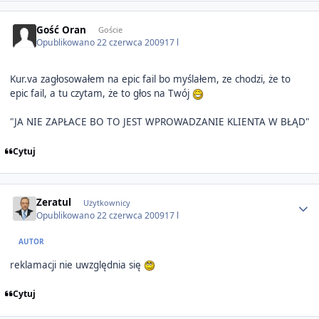
Gość Oran
Goście
Opublikowano
22 czerwca 2009
17 l
Kur.va zagłosowałem na epic fail bo myślałem, ze chodzi, że to
epic fail, a tu czytam, że to głos na Twój
"JA NIE ZAPŁACE BO TO JEST WPROWADZANIE KLIENTA W BŁĄD"
Cytuj
Author stats
Zeratul
Użytkownicy
Opublikowano
22 czerwca 2009
17 l
AUTOR
reklamacji nie uwzględnia się
Cytuj