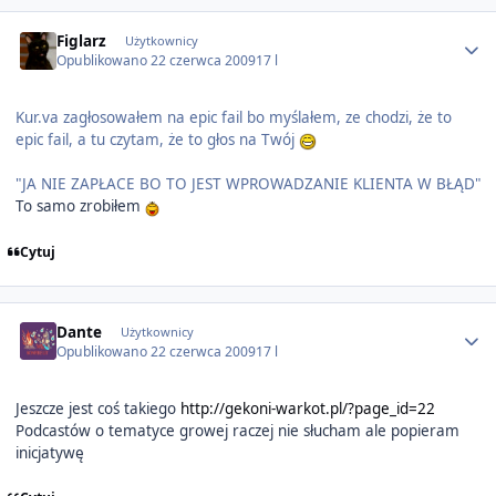
Author stats
Figlarz
Użytkownicy
Opublikowano
22 czerwca 2009
17 l
Kur.va zagłosowałem na epic fail bo myślałem, ze chodzi, że to
epic fail, a tu czytam, że to głos na Twój
"JA NIE ZAPŁACE BO TO JEST WPROWADZANIE KLIENTA W BŁĄD"
To samo zrobiłem
Cytuj
Author stats
Dante
Użytkownicy
Opublikowano
22 czerwca 2009
17 l
Jeszcze jest coś takiego
http://gekoni-warkot.pl/?page_id=22
Podcastów o tematyce growej raczej nie słucham ale popieram
inicjatywę