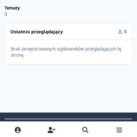
Tematy
Ostatnio przeglądający
0
Brak zarejestrowanych użytkowników przeglądających tę
stronę.
Light Mode
Dark Mode
System Preference
f
i
x
t