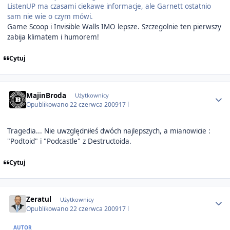
ListenUP ma czasami ciekawe informacje, ale Garnett ostatnio
sam nie wie o czym mówi.
Game Scoop i Invisible Walls IMO lepsze. Szczegolnie ten pierwszy
zabija klimatem i humorem!
Cytuj
Author stats
MajinBroda
Użytkownicy
Opublikowano
22 czerwca 2009
17 l
Tragedia... Nie uwzględniłeś dwóch najlepszych, a mianowicie :
"Podtoid" i "Podcastle" z Destructoida.
Cytuj
Author stats
Zeratul
Użytkownicy
Opublikowano
22 czerwca 2009
17 l
AUTOR