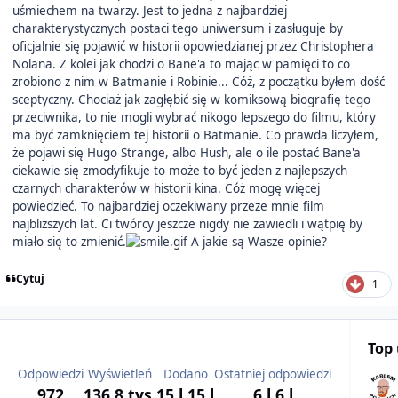
uśmiechem na twarzy. Jest to jedna z najbardziej
charakterystycznych postaci tego uniwersum i zasługuje by
oficjalnie się pojawić w historii opowiedzianej przez Christophera
Nolana. Z kolei jak chodzi o Bane'a to mając w pamięci to co
zrobiono z nim w Batmanie i Robinie... Cóż, z początku byłem dość
sceptyczny. Chociaż jak zagłębić się w komiksową biografię tego
przeciwnika, to nie mogli wybrać nikogo lepszego do filmu, który
ma być zamknięciem tej historii o Batmanie. Co prawda liczyłem,
że pojawi się Hugo Strange, albo Hush, ale o ile postać Bane'a
ciekawie się zmodyfikuje to może to być jeden z najlepszych
czarnych charakterów w historii kina. Cóż mogę więcej
powiedzieć. To najbardziej oczekiwany przeze mnie film
najbliższych lat. Ci twórcy jeszcze nigdy nie zawiedli i wątpię by
miało się to zmienić.
A jakie są Wasze opinie?
Cytuj
1
Top
Odpowiedzi
Wyświetleń
Dodano
Ostatniej odpowiedzi
972
136,8 tys.
15 l
15 l
6 l
6 l