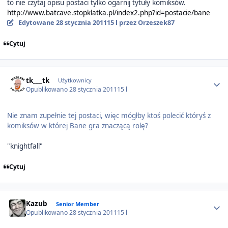
to nie czytaj opisu postaci tylko ogarnij tytuły komiksów.
http://www.batcave.stopklatka.pl/index2.php?id=postacie/bane
Edytowane
28 stycznia 2011
15 l
przez Orzeszek87
Cytuj
Author stats
tk___tk
Użytkownicy
Opublikowano
28 stycznia 2011
15 l
Nie znam zupełnie tej postaci, więc mógłby ktoś polecić któryś z
komiksów w której Bane gra znaczącą rolę?
"knightfall"
Cytuj
Author stats
Kazub
Senior Member
Opublikowano
28 stycznia 2011
15 l