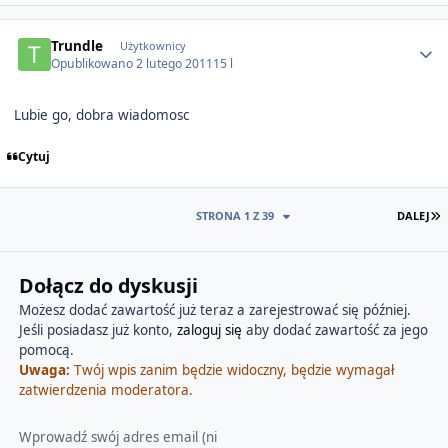
Author stats
Trundle
Użytkownicy
Opublikowano
2 lutego 2011
15 l
Lubie go, dobra wiadomosc
Cytuj
O
STRONA 1 Z 39
DALEJ
Dołącz do dyskusji
Możesz dodać zawartość już teraz a zarejestrować się później.
Jeśli posiadasz już konto,
zaloguj się
aby dodać zawartość za jego
pomocą.
Uwaga:
Twój wpis zanim będzie widoczny, będzie wymagał
zatwierdzenia moderatora.