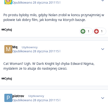
Opublikowano
28 stycznia 2011
15 l
Po prostu byloby milo, gdyby Nolan zrobil w koncu przynajmniej w
polowie tak dobry film, jak komiksy na ktorych bazuje.
Cytuj
1
1
Author stats
Mq
Użytkownicy
Opublikowano
28 stycznia 2011
15 l
Cat Woman? Ugh. W Dark Knight byl chyba Edward Nigma,
myslalem ze to aluzja do nastepnej czesci.
Cytuj
Author stats
piotrov
Użytkownicy
Opublikowano
28 stycznia 2011
15 l