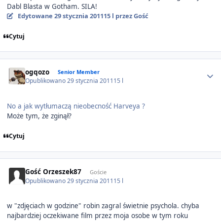
Dabl Blasta w Gotham. SILA!
Edytowane
29 stycznia 2011
15 l
przez Gość
Cytuj
Author stats
ogqozo
Senior Member
Opublikowano
29 stycznia 2011
15 l
No a jak wytłumaczą nieobecność Harveya ?
Może tym, że zginął?
Cytuj
Gość Orzeszek87
Goście
Opublikowano
29 stycznia 2011
15 l
w "zdjęciach w godzine" robin zagral świetnie psychola. chyba
najbardziej oczekiwane film przez moja osobe w tym roku