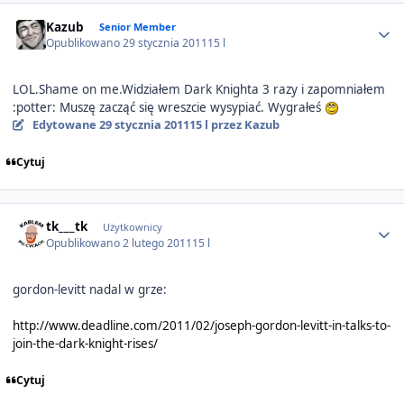
Author stats
Kazub
Senior Member
Opublikowano
29 stycznia 2011
15 l
LOL.Shame on me.Widziałem Dark Knighta 3 razy i zapomniałem
:potter: Muszę zacząć się wreszcie wysypiać. Wygrałeś
Edytowane
29 stycznia 2011
15 l
przez Kazub
Cytuj
Author stats
tk___tk
Użytkownicy
Opublikowano
2 lutego 2011
15 l
gordon-levitt nadal w grze:
http://www.deadline.com/2011/02/joseph-gordon-levitt-in-talks-to-
join-the-dark-knight-rises/
Cytuj