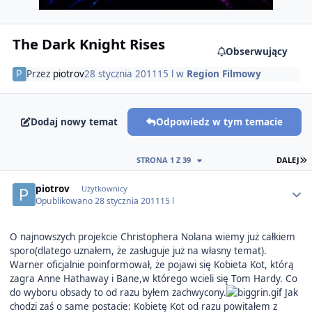
The Dark Knight Rises
Obserwujący
Przez
piotrov
28 stycznia 2011
15 l
w
Region Filmowy
Dodaj nowy temat
Odpowiedz w tym temacie
O
STRONA 1 Z 39
DALEJ
Author stats
piotrov
Użytkownicy
Opublikowano
28 stycznia 2011
15 l
O najnowszych projekcie Christophera Nolana wiemy już całkiem
sporo(dlatego uznałem, że zasługuje już na własny temat).
Warner oficjalnie poinformował, że pojawi się Kobieta Kot, którą
zagra Anne Hathaway i Bane,w którego wcieli się Tom Hardy. Co
do wyboru obsady to od razu byłem zachwycony.
Jak
chodzi zaś o same postacie: Kobietę Kot od razu powitałem z