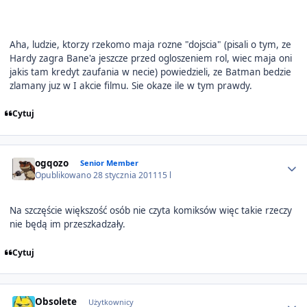
Aha, ludzie, ktorzy rzekomo maja rozne "dojscia" (pisali o tym, ze
Hardy zagra Bane'a jeszcze przed ogloszeniem rol, wiec maja oni
jakis tam kredyt zaufania w necie) powiedzieli, ze Batman bedzie
zlamany juz w I akcie filmu. Sie okaze ile w tym prawdy.
Cytuj
Author stats
ogqozo
Senior Member
Opublikowano
28 stycznia 2011
15 l
Na szczęście większość osób nie czyta komiksów więc takie rzeczy
nie będą im przeszkadzały.
Cytuj
Author stats
Obsolete
Użytkownicy