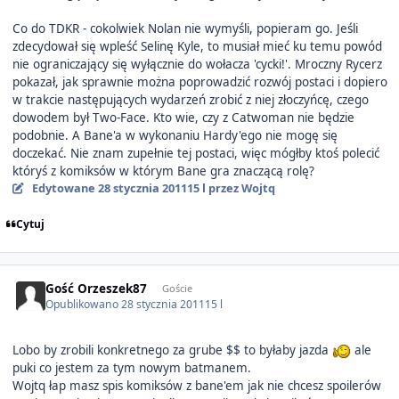
Co do TDKR - cokolwiek Nolan nie wymyśli, popieram go. Jeśli
zdecydował się wpleść Selinę Kyle, to musiał mieć ku temu powód
nie ograniczający się wyłącznie do wołacza 'cycki!'. Mroczny Rycerz
pokazał, jak sprawnie można poprowadzić rozwój postaci i dopiero
w trakcie następujących wydarzeń zrobić z niej złoczyńcę, czego
dowodem był Two-Face. Kto wie, czy z Catwoman nie będzie
podobnie. A Bane'a w wykonaniu Hardy'ego nie mogę się
doczekać. Nie znam zupełnie tej postaci, więc mógłby ktoś polecić
któryś z komiksów w którym Bane gra znaczącą rolę?
Edytowane
28 stycznia 2011
15 l
przez Wojtq
Cytuj
Gość Orzeszek87
Goście
Opublikowano
28 stycznia 2011
15 l
Lobo by zrobili konkretnego za grube $$ to byłaby jazda
ale
puki co jestem za tym nowym batmanem.
Wojtq łap masz spis komiksów z bane'em jak nie chcesz spoilerów