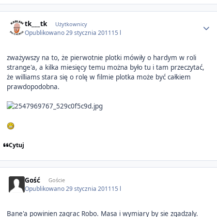
Author stats
tk___tk
Użytkownicy
Opublikowano
29 stycznia 2011
15 l
zważywszy na to, że pierwotnie plotki mówiły o hardym w roli
strange'a, a kilka miesięcy temu można było tu i tam przeczytać,
że williams stara się o rolę w filmie plotka może być całkiem
prawdopodobna.
Cytuj
Gość
Goście
Opublikowano
29 stycznia 2011
15 l
Bane'a powinien zagrac Robo. Masa i wymiary by sie zgadzaly.