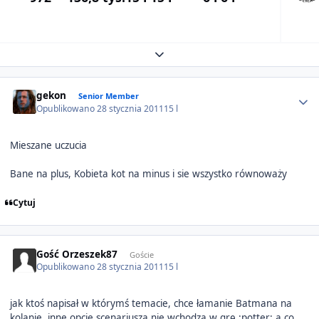
Expand topic overview
Author stats
gekon
Senior Member
Opublikowano
28 stycznia 2011
15 l
Mieszane uczucia
Bane na plus, Kobieta kot na minus i sie wszystko równoważy
Cytuj
Gość Orzeszek87
Goście
Opublikowano
28 stycznia 2011
15 l
jak ktoś napisał w którymś temacie, chce łamanie Batmana na
kolanie, inne opcje scenariusza nie wchodzą w grę :potter: a co