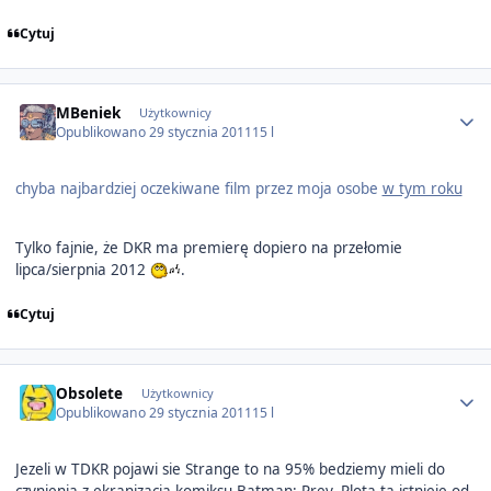
Cytuj
Author stats
MBeniek
Użytkownicy
Opublikowano
29 stycznia 2011
15 l
chyba najbardziej oczekiwane film przez moja osobe
w tym roku
Tylko fajnie, że DKR ma premierę dopiero na przełomie
lipca/sierpnia 2012
.
Cytuj
Author stats
Obsolete
Użytkownicy
Opublikowano
29 stycznia 2011
15 l
Jezeli w TDKR pojawi sie Strange to na 95% bedziemy mieli do