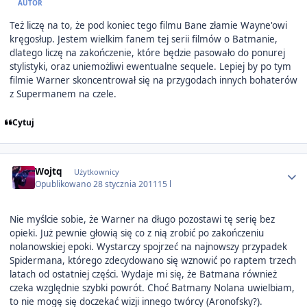
AUTOR
Też liczę na to, że pod koniec tego filmu Bane złamie Wayne'owi
kręgosłup. Jestem wielkim fanem tej serii filmów o Batmanie,
dlatego liczę na zakończenie, które będzie pasowało do ponurej
stylistyki, oraz uniemożliwi ewentualne sequele. Lepiej by po tym
filmie Warner skoncentrował się na przygodach innych bohaterów
z Supermanem na czele.
Cytuj
Author stats
Wojtq
Użytkownicy
Opublikowano
28 stycznia 2011
15 l
Nie myślcie sobie, że Warner na długo pozostawi tę serię bez
opieki. Już pewnie głowią się co z nią zrobić po zakończeniu
nolanowskiej epoki. Wystarczy spojrzeć na najnowszy przypadek
Spidermana, którego zdecydowano się wznowić po raptem trzech
latach od ostatniej części. Wydaje mi się, że Batmana również
czeka względnie szybki powrót. Choć Batmany Nolana uwielbiam,
to nie mogę się doczekać wizji innego twórcy (Aronofsky?).