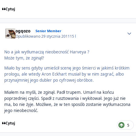
Cytuj
Author stats
ogqozo
Senior Member
Opublikowano
29 stycznia 2011
15 l
No a jak wytłumaczą nieobecność Harveya ?
Może tym, że zginął?
Miało by sens gdyby umieścił scenę jego śmierci w jakimś krótkim
prologu, ale wtedy Aron Eckhart musiał by w nim zagrać, albo
przynajmniej jego dubler po cyfrowej obróbce.
Miałem na myśli, że zginął. Padł trupem. Umarł na końcu
poprzedniej części. Spadł z rusztowania i wykitował. Jego już nie
ma, bo nie żyje. Możliwe, że w ten sposób zostanie wytłumaczona
jego nieobecność.
Cytuj
5