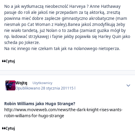
No a jak wytłumaczą nieobecność Harveya ? Anne Hathaway
pasuje do roli ale jakoś nie przepadam za tą aktorką, zresztą
powinna mieć dobre zaplecze gimnastyczno akrobatyczne (mam
niesmak po Cat Woman z Haley).Banea jakoś zmodyfikują żeby
nie wiało tandetą, już Nolan o to zadba (zamiast guzika mógł by
np. ładować strzykawę) i fajnie jakby pojawiła się Harley Quin jako
scheda po Jokerze.
Na nic innego nie czekam tak jak na nolanowego nietoperza.
Cytuj
Author stats
Wojtq
Użytkownicy
Opublikowano
28 stycznia 2011
15 l
Robin Williams jako Hugo Strange?
http://www.movieweb.com/news/the-dark-knight-rises-wants-
robin-williams-for-hugo-strange
Cytuj