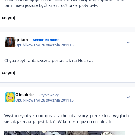
tam miało jeszcze być? killercroc? takie ploty były.
Cytuj
Author stats
gekon
Senior Member
Opublikowano
28 stycznia 2011
15 l
Chyba zbyt fantastyczna postać jak na Nolana.
Cytuj
Author stats
Obsolete
Użytkownicy
Opublikowano
28 stycznia 2011
15 l
Wystarczyloby zrobic goscia z choroba skory, przez ktora wyglada
sie jak jaszczur (a jest taka). W komiksie juz go urealniali: