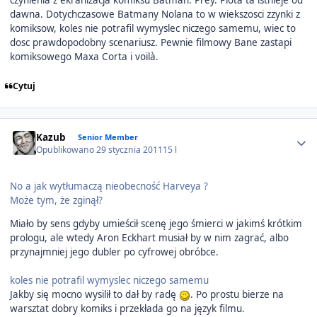
czynienia z ekranizacja komiksu Batman: Prey. Plota ta istnieje od
dawna. Dotychczasowe Batmany Nolana to w wiekszosci zzynki z
komiksow, koles nie potrafil wymyslec niczego samemu, wiec to
dosc prawdopodobny scenariusz. Pewnie filmowy Bane zastapi
komiksowego Maxa Corta i voilà.
Cytuj
Author stats
Kazub
Senior Member
Opublikowano
29 stycznia 2011
15 l
No a jak wytłumaczą nieobecność Harveya ?
Może tym, że zginął?
Miało by sens gdyby umieścił scenę jego śmierci w jakimś krótkim
prologu, ale wtedy Aron Eckhart musiał by w nim zagrać, albo
przynajmniej jego dubler po cyfrowej obróbce.
koles nie potrafil wymyslec niczego samemu
Jakby się mocno wysilił to dał by radę
. Po prostu bierze na
warsztat dobry komiks i przekłada go na język filmu.