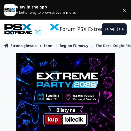
Skocz do zawartości
View in the app
×
Di
A better way to browse.
Learn more
.
Forum PSX Extreme
Zaloguj się
Strona główna
Inne
Region Filmowy
The Dark Knight Ris