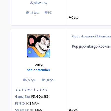
Użytkownicy
1,1 tys.
10
odpowiedzi
Reputacja
Cytuj
Opublikowano
22 kwietni
Kup japońskiego Xboksa, j
ping
Senior Member
7,5 tys.
9,8 tys.
odpowiedzi
Reputacja
ｓｚｔｙｗｎｉｕｔｋｏ
GamerTag:
PINGOWSKI
PSN ID:
NIE MAM
Cytuj
Steam ID:
NIE MAM