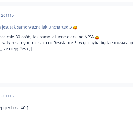
a 2011
15 l
ra jest tak samo ważna jak Uncharted 3
lsce całe 30 osób, tak samo jak inne gierki od NISA
zi w tym samym miesiącu co Resistance 3, więc chyba będzie musiała gi
, że oleję Resa ;]
a 2011
15 l
j gierki na X0;[.