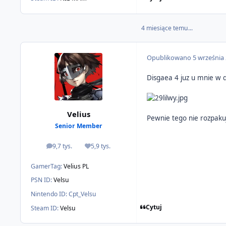
4 miesiące temu...
Opublikowano
5 września
Disgaea 4 juz u mnie w 
Velius
Pewnie tego nie rozpakuj
Senior Member
9,7 tys.
5,9 tys.
odpowiedzi
Reputacja
GamerTag:
Velius PL
PSN ID:
Velsu
Nintendo ID:
Cpt_Velsu
Cytuj
Steam ID:
Velsu