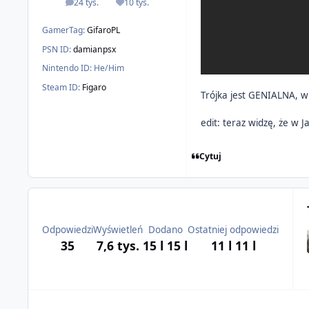
24 tys.
10 tys.
odpowiedzi
Reputacja
GamerTag:
GifaroPL
PSN ID:
damianpsx
Nintendo ID:
He/Him
Steam ID:
Figaro
Trójka jest GENIALNA, w
edit: teraz widzę, że w 
Cytuj
Odpowiedzi
Wyświetleń
Dodano
Ostatniej odpowiedzi
35
7,6 tys.
15 l
15 l
11 l
11 l