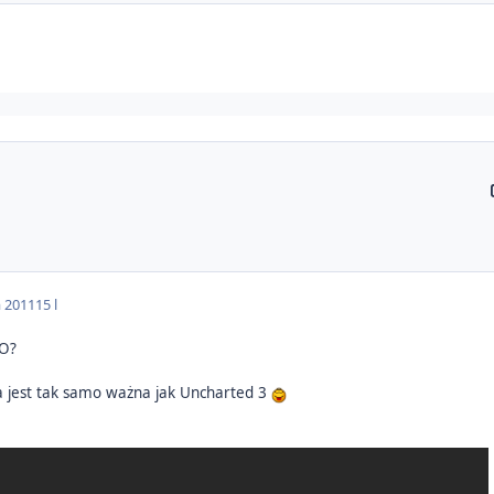
a 2011
15 l
oO?
ra jest tak samo ważna jak Uncharted 3