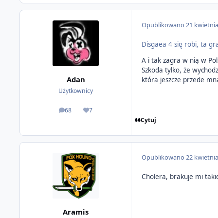
Opublikowano
21 kwietni
Disgaea 4 się robi, ta g
A i tak zagra w nią w Po
Szkoda tylko, że wychod
Adan
która jeszcze przede mną
Użytkownicy
68
7
odpowiedzi
Reputacja
Cytuj
Opublikowano
22 kwietni
Cholera, brakuje mi takie
Aramis