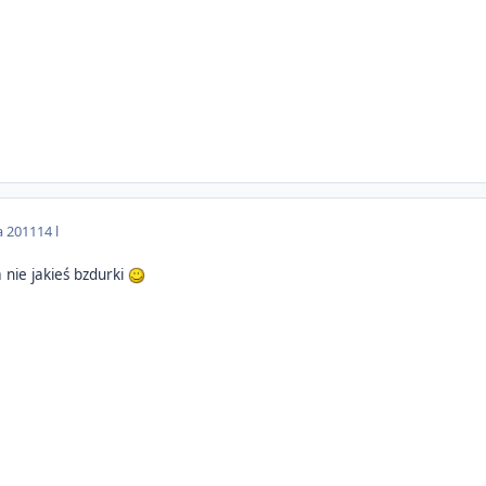
a 2011
14 l
a nie jakieś bzdurki