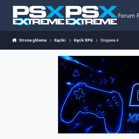
Skocz do zawartości
Forum 
Strona główna
Kąciki
Kącik RPG
Disgaea 4