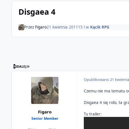
Disgaea 4
Przez
Figaro
21 kwietnia 2011
15 l
w
Kącik RPG
OSTATNIA STRONA
1
2
DALEJ
Opublikowano
21 kwietni
Czemu nie ma tematu 
Disgaea 4 się robi, ta g
Figaro
Tu trailer:
Senior Member