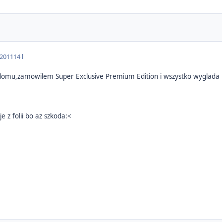
 2011
14 l
domu,zamowilem Super Exclusive Premium Edition i wszystko wyglada p
e z folii bo az szkoda:<