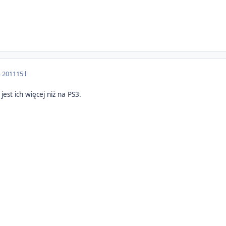
a 2011
15 l
est ich więcej niż na PS3.