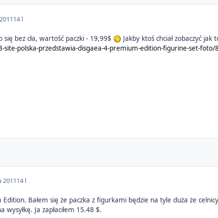
 2011
14 l
o się bez cła, wartość paczki - 19,99$
Jakby ktoś chciał zobaczyć jak 
3-site-polska-przedstawia-disgaea-4-premium-edition-figurine-set-foto
a 2011
14 l
ition. Bałem się że paczka z figurkami będzie na tyle duża że celnicy si
 na wysyłkę. Ja zapłaciłem 15.48 $.