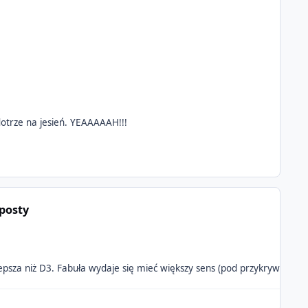
 dotrze na jesień. YEAAAAAH!!!
posty
psza niż D3. Fabuła wydaje się mieć większy sens (pod przykrywką humo