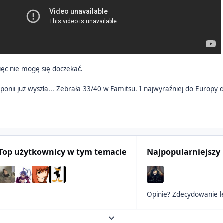
ięc nie mogę się doczekać.
Japonii już wyszła... Zebrała 33/40 w Famitsu. I najwyraźniej do Europy
Top użytkownicy w tym temacie
Najpopularniejszy 
Opinie? Zdecydowanie le
Expand topic overview