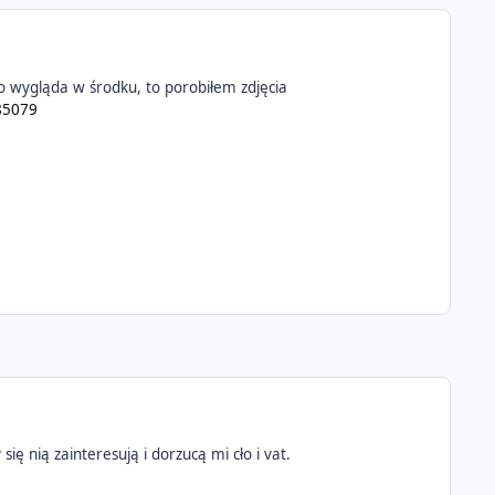
to wygląda w środku, to porobiłem zdjęcia
/85079
ę nią zainteresują i dorzucą mi cło i vat.