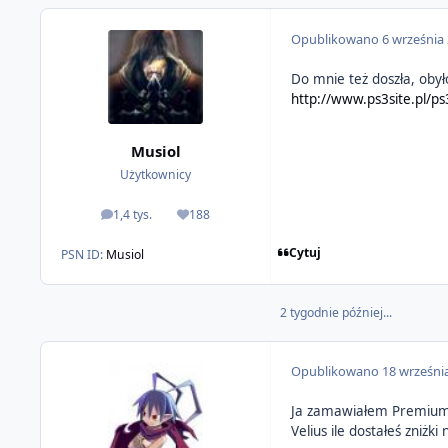
Opublikowano
6 września
Do mnie też doszła, obył
http://www.ps3site.pl/ps
Musiol
Użytkownicy
1,4 tys.
188
odpowiedzi
Reputacja
Cytuj
PSN ID:
Musiol
2 tygodnie później...
Opublikowano
18 wrześni
Ja zamawiałem Premium Ed
Velius ile dostałeś zniżki