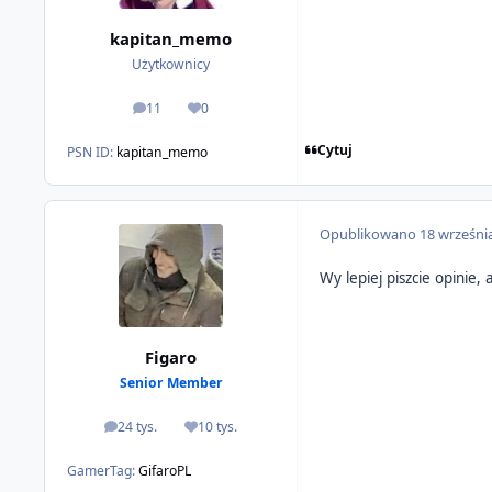
kapitan_memo
Użytkownicy
11
0
odpowiedzi
Reputacja
Cytuj
PSN ID:
kapitan_memo
Opublikowano
18 wrześni
Wy lepiej piszcie opinie, 
Figaro
Senior Member
24 tys.
10 tys.
odpowiedzi
Reputacja
GamerTag:
GifaroPL