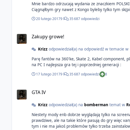
Mnie bardzo odrzucają wydania ze znaczkiem POLSKIE
Ciągnąłbym gry nawet z Kongo byleby tylko tym sk(pipi
20 lutego 2017
9 l
35 687 odpowiedzi
Zakupy growe!
Krizz
odpowiedział(a) na odpowiedź w temacie w
Parę fantów na 360'ke, Skate 2, Kabel component, pl
na PC I najlepsza gra tej i poprzedniej generacji :
17 lutego 2017
9 l
35 687 odpowiedzi
8
GTA IV
Krizz
odpowiedział(a) na
bomberman
temat w
R
Niestety mody enb dobrze wyglądają tylko na screenach, w ruchu zawsze coś nie pasuje. Lepiej zrobisz jak
prawdziwe, ale na takie które pasują do gry więc vany czy ciężarówki mają nak
tym i nie ma jakoś problemów tylko trzeba zainstalować fixa : http://gtaforums.com/topic/744584-reliv-rilbudgeted-population-budget-adjustertaxi-bug-fix/ Ab