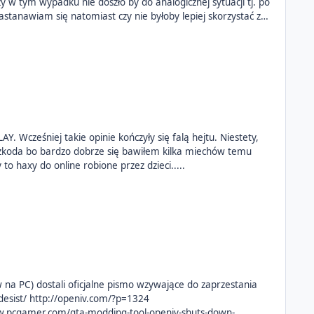
 tym wypadku nie doszło by do analogicznej sytuacji tj. po
oś z Was jakieś doświadczenia w tym zakresie? Jak tak to co dokładnie musiałbym napisać w takim wniosku?
ześniej takie opinie kończyły się falą hejtu. Niestety,
e odpowiedniki (i miałem zamiar znów zainstalować grę) :( Ale tak, te mody to haxy do online robione przez dzieci.....