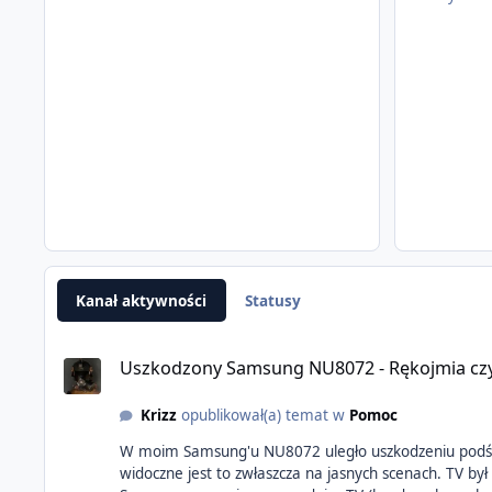
Kanał aktywności
Statusy
Uszkodzony Samsung NU8072 - Rękojmia cz
Krizz
opublikował(a) temat w
Pomoc
W moim Samsung'u NU8072 uległo uszkodzeniu podświetlenie - co widać na załączonych zdjęciac
widoczne jest to zwłaszcza na jasnych scenach. TV był zakupiony w Media Expert w styczniu 2019 , posiada jeszcze 9 miesięcy gwarancji samsunga. Korzystałem kiedyś z serwisu