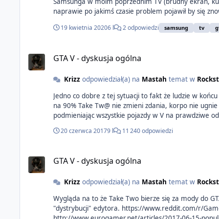
Samsunga w moim poprzednim TV (brudny ekran, kurz 
naprawie po jakimś czasie problem pojawił by się znowu albo co gorsza tv wrócił 
19 kwietnia 2020
6 l
2 odpowiedzi
samsung
tv
g
GTA V - dyskusja ogólna
Krizz
odpowiedział(a) na
Mastah
temat w
Rocks
Jedno co dobre z tej sytuacji to fakt że ludzie w końcu si
na 90% Take Tw@ nie zmieni zdania, korpo nie ugnie się i zleje rynek klawiatu
20 czerwca 2017
9 l
11 240 odpowiedzi
GTA V - dyskusja ogólna
Krizz
odpowiedział(a) na
Mastah
temat w
Rocks
Wygląda na to że Take Two bierze się za mody do GTA V, twórcy OpenIV(edytora plików niezbędnego do wgrywania modów na PC) dostali oficjalne pismo wzywające do zaprzestania
"dystrybucji" edytora. https://www.reddit.com/r/Games/comments/6ha1re/openiv_has_been_taken_down_with_a_ceaseanddesist/ http://openiv.com/?p=1324
http://www.eurogamer.net/articles/2017-06-15-popular-gta-mod-openiv-receives-c