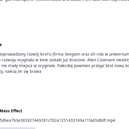
e
poprowadzony rozwój lorel'u (firma Seegson oraz ich rola w uniwersum 
ie miały miejsca w oryginale. Pałeczkę powinien przejąć ktoś nowy bo 
j roboty, należą im się brawa
Mass Effect
35e25d6ea7b3e383927449281c702a1251433169a11fa65d8df.mp4