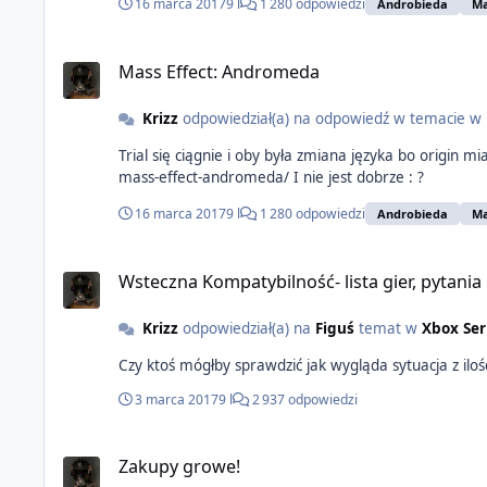
16 marca 2017
9 l
1 280 odpowiedzi
Androbieda
Ma
Mass Effect: Andromeda
Krizz
odpowiedział(a) na odpowiedź w temacie w
Trial się ciągnie i oby była zmiana języka bo origin miał tylko do wyboru wersję pl Kilka słów od pcgamer'a http://www.p
mass-effect-andromeda/ I nie jest dobrze : ?
16 marca 2017
9 l
1 280 odpowiedzi
Androbieda
Ma
Wsteczna Kompatybilność- lista gier, pytania
Krizz
odpowiedział(a) na
Figuś
temat w
Xbox Ser
Czy ktoś mógłby sprawdzić jak wygląda sytuacja z il
3 marca 2017
9 l
2 937 odpowiedzi
Zakupy growe!