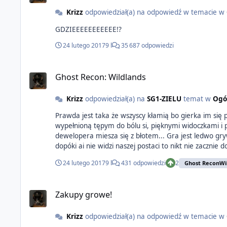
Krizz
odpowiedział(a) na odpowiedź w temacie w
GDZIEEEEEEEEEEE!?
24 lutego 2017
9 l
35 687 odpowiedzi
Ghost Recon: Wildlands
Krizz
odpowiedział(a) na
SG1-ZIELU
temat w
Ogó
Prawda jest taka że wszyscy kłamią bo gierka im się
wypełnioną tępym do bólu si, pięknymi widoczkami i pierdyliardem znajdziek... Szkoda bo właśnie takich graczy się słucha, 
dewelopera miesza się z błotem... Gra jest ledwo grywalna solo, AI wrogów i kompanów jest tragiczne, na porządku dziennym są sytuacje gdy członek ekipy stoi prosto przed wrogiem i
dopóki ai nie widzi naszej postaci to nikt nie zacznie do siebie strzelać : wideo z przykładem Do tego doc
kompanów w konkretne miejsce? Teleport jak oddalimy się od zespołu też jest genialny, na jaką cholerę czekać aż wszyscy wejdą do pojazdu jak możemy po prostu nim odjechać/odlecieć
24 lutego 2017
9 l
431 odpowiedzi
2
Ghost ReconWi
a po kilku metrach wszyscy zrespawnują się w siedzeniu obok. Hud to typowy rak od ubi z wallhackiem, jest opcja wyłączenia go całkowicie ale gdy usunie
powodu tracimy możliwość wykonania synch shota. Kto wpadł na pomysł aby wszystkie dodatki do broni były rozrzucone po mapie ? czemu w grze nie ma dilera broni jak w FC? Fizyka
pojazdów? jakby była jakakolwiek to byłoby dobrze. JC3 jest zdecydowanie lepsze pod tym względem(lub pod wieloma) Najlepsza część gry to edytor postaci (ale co jest trudnego w
Zakupy growe!
wejściu do sklepu z militariami i skopiowanie kilku cz
zakłada wcale gogli xD Generalnie gra sprzed 12 lat - Mercenaries:Playground of Destruction była technicznie lepsza,fajniejsza i nieporównywalnie bardziej grywalna od
Krizz
odpowiedział(a) na odpowiedź w temacie w