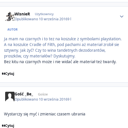
Author stats
WisnieR
Użytkownicy
Opublikowano
10 września 2016
9 l
AUTOR
Ja mam na czarnych i to tez na koszulce z symbolami playstation.
A na koszulce Cradle of Filth, pod pachami aż materiał zrobił sie
sztywny. Jak żyć? Czy to wina tandetnych dezodorantów,
proszków, czy materiałów? Dyskutujmy.
Bez kitu na czarnych może i nie widać ale materiał też twardy.
Cytuj
Gość _Be_
Goście
Opublikowano
10 września 2016
9 l
Wystarczy się myć i zmieniac czasem ubrania
Cytuj