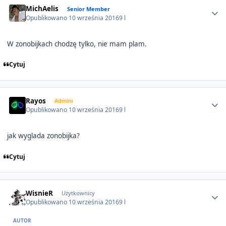
Author stats
MichAelis
Senior Member
Opublikowano
10 września 2016
9 l
W zonobijkach chodzę tylko, nie mam plam.
Cytuj
Author stats
Rayos
Admini
Opublikowano
10 września 2016
9 l
jak wyglada zonobijka?
Cytuj
Author stats
WisnieR
Użytkownicy
Opublikowano
10 września 2016
9 l
AUTOR