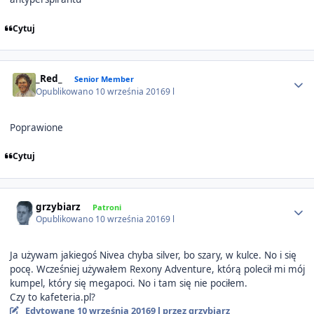
Cytuj
Author stats
_Red_
Senior Member
Opublikowano
10 września 2016
9 l
Poprawione
Cytuj
Author stats
grzybiarz
Patroni
Opublikowano
10 września 2016
9 l
Ja używam jakiegoś Nivea chyba silver, bo szary, w kulce. No i się
pocę. Wcześniej używałem Rexony Adventure, którą polecił mi mój
kumpel, który się megapoci. No i tam się nie pociłem.
Czy to kafeteria.pl?
Edytowane
10 września 2016
9 l
przez grzybiarz