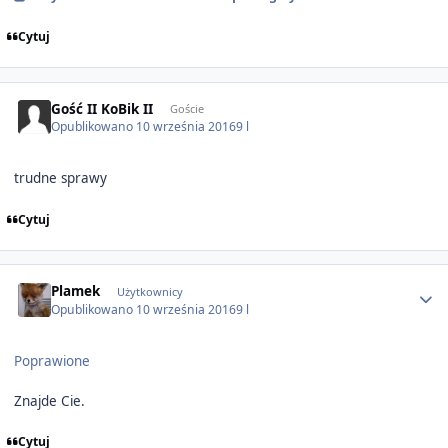
Cytuj
Gość II KoBik II
Goście
Opublikowano
10 września 2016
9 l
trudne sprawy
Cytuj
Author stats
Plamek
Użytkownicy
Opublikowano
10 września 2016
9 l
Poprawione
Znajde Cie.
Cytuj