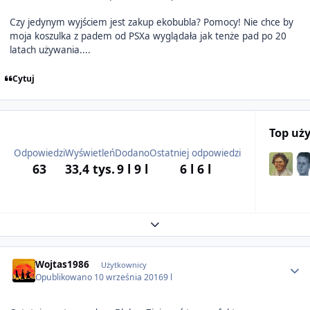
Czy jedynym wyjściem jest zakup ekobubla? Pomocy! Nie chce by
moja koszulka z padem od PSXa wyglądała jak tenże pad po 20
latach używania....
Cytuj
Top uż
Odpowiedzi
Wyświetleń
Dodano
Ostatniej odpowiedzi
63
33,4 tys.
9 l
9 l
6 l
6 l
Expand topic overview
Author stats
Wojtas1986
Użytkownicy
Opublikowano
10 września 2016
9 l