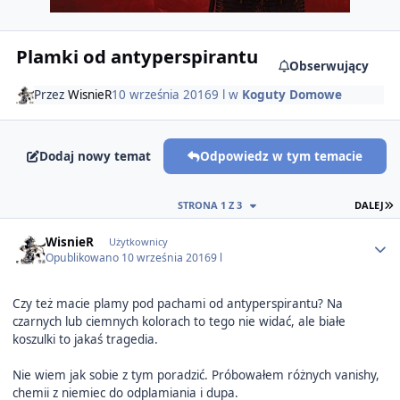
Plamki od antyperspirantu
Obserwujący
Przez
WisnieR
10 września 2016
9 l
w
Koguty Domowe
Dodaj nowy temat
Odpowiedz w tym temacie
O
STRONA 1 Z 3
DALEJ
Author stats
WisnieR
Użytkownicy
Opublikowano
10 września 2016
9 l
Czy też macie plamy pod pachami od antyperspirantu? Na
czarnych lub ciemnych kolorach to tego nie widać, ale białe
koszulki to jakaś tragedia.
Nie wiem jak sobie z tym poradzić. Próbowałem różnych vanishy,
chemii z niemiec do odplamiania i dupa.