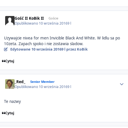
Gość II KoBik II
Goście
Opublikowano
10 września 2016
9 l
Uzywajcie nivea for men Invicible Black And White. W lidlu sa po
10zeta. Zapach spoko i nie zostawia sladow.
Edytowane
10 września 2016
9 l
przez KoBik
Cytuj
Author stats
_Red_
Senior Member
Opublikowano
10 września 2016
9 l
Te nazwy
Cytuj