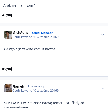
A jak nie mam żony?
Cytuj
Author stats
MichAelis
Senior Member
Opublikowano
10 września 2016
9 l
Ale w(pipi)ic zawsze komus mozna.
Cytuj
Author stats
Plamek
Użytkownicy
Opublikowano
10 września 2016
9 l
ZAMYKAM. Ew. Zmiencie nazwę tematu na "ślady od
antyperspirantu"