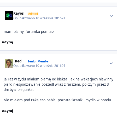
Author stats
Rayos
Admini
Opublikowano
10 września 2016
9 l
mam plamy, forumku pomusz
Cytuj
Author stats
_Red_
Senior Member
Opublikowano
10 września 2016
9 l
Ja raz w życiu miałem plamę od kleksa. Jak na wakacjach niewinny
pierd niespodziewanie poszedł wraz z farszem, po czym przez 3
dni była biegunka.
Nie miałem pod ręką eco bable, pozostał kranik i mydło w hotelu.
Cytuj