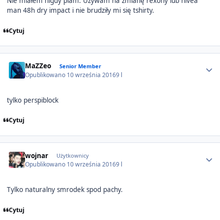
Nie miałem nigdy plam. Używam na zmianę rexony lub nivea
man 48h dry impact i nie brudziły mi się tshirty.
Cytuj
Author stats
MaZZeo
Senior Member
Opublikowano
10 września 2016
9 l
tylko perspiblock
Cytuj
Author stats
wojnar
Użytkownicy
Opublikowano
10 września 2016
9 l
Tylko naturalny smrodek spod pachy.
Cytuj