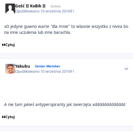
Gość II KoBik II
Goście
Opublikowano
10 września 2016
9 l
xD jedyne guwno warte "dla mnie" to wlasnie wszystko z nivea bo
na inne uczulenia lub inne barachla.
Cytuj
Author stats
Yakubu
Senior Member
Opublikowano
10 września 2016
9 l
A nie tam jakieś antyperspiranty jak zwierzęta xddddddddddddd
Cytuj