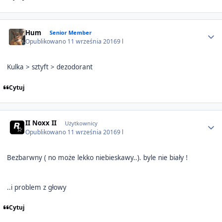
Author stats
Hum
Senior Member
Opublikowano
11 września 2016
9 l
Kulka > sztyft > dezodorant
Cytuj
Author stats
II Noxx II
Użytkownicy
Opublikowano
11 września 2016
9 l
Bezbarwny ( no może lekko niebieskawy..). byle nie biały !
..i problem z głowy
Cytuj