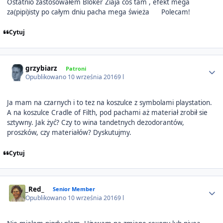
Ostatnio zastosowałem Bloker Ziaja coś tam , efekt mega
za(pipi)isty po całym dniu pacha mega świeża
Polecam!
Cytuj
Author stats
grzybiarz
Patroni
Opublikowano
10 września 2016
9 l
Ja mam na czarnych i to tez na koszulce z symbolami playstation.
A na koszulce Cradle of Filth, pod pachami aż materiał zrobił sie
sztywny. Jak żyć? Czy to wina tandetnych dezodorantów,
proszków, czy materiałów? Dyskutujmy.
Cytuj
Author stats
_Red_
Senior Member
Opublikowano
10 września 2016
9 l