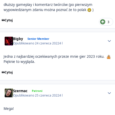
dłuższy gameplay i komentarz twórców (po pierwszym
wypowiedzianym zdaniu można poznać że to polak
)
Cytuj
3
Author stats
Bigby
Senior Member
Opublikowano
24 czerwca 2022
4 l
Jedna z najbardziej oczekiwanych przeze mnie gier 2023 roku.
Pięknie to wygląda.
Cytuj
Author stats
Szermac
Patroni
Opublikowano
25 czerwca 2022
4 l
Mega!