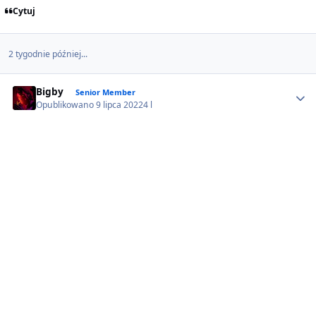
Cytuj
2 tygodnie później...
Author stats
Bigby
Senior Member
Opublikowano
9 lipca 2022
4 l