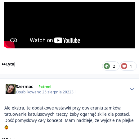
Cytuj
2
1
Author stats
Szermac
Patroni
Opublikowano
25 sierpnia 2022
3 l
Ale ekstra, te dodatkowe wstawki przy otwieraniu zamków,
tatuowanie katulusowych rzeczy, żeby ogarnąć skille dla postaci.
Dość pomysłowy cały koncept. Mam nadzieje, że wyjdzie na plejke