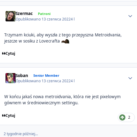
Author stats
Szermac
Patroni
Opublikowano
13 czerwca 2022
4 l
Trzymam kciuki, aby wyszła z tego przepyszna Metroidvania,
jeszcze w sosiku z Lovecrafta
Cytuj
Author stats
Soban
Senior Member
Opublikowano
13 czerwca 2022
4 l
W końcu jakaś nowa metroidvania, która nie jest pixelowym
gównem w średniowiecznym settingu.
Cytuj
2
2 tygodnie później...