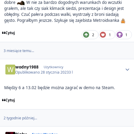
dobre
W nie za bardzo dogodnych warunkach do wczutki
grałem, ale tak czy siak klimacik siedzi, prezentacja i design jest
obłędny. Czuć pałera podczas walki, wystrzały z broni siadają
gęsto. Pograłbym jeszcze. Szykuje się zajebista Metroidvanka
Cytuj
2
1
1
3 miesiące temu...
Author stats
wodny1988
Użytkownicy
Opublikowano
28 stycznia 2023
3 l
Między 6 a 13.02 będzie można zagrać w demo na Steam.
Cytuj
2 tygodnie później...
Author stats