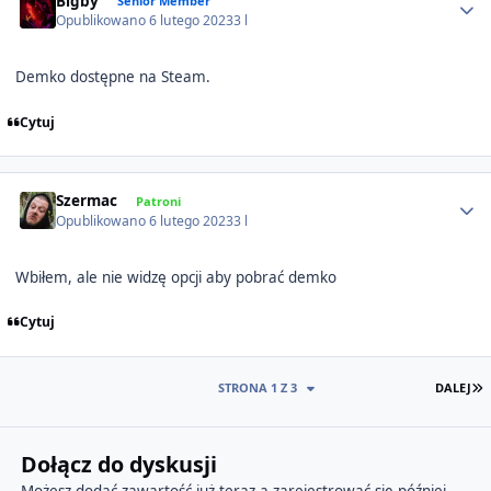
Bigby
Senior Member
Opublikowano
6 lutego 2023
3 l
Demko dostępne na Steam.
Cytuj
Author stats
Szermac
Patroni
Opublikowano
6 lutego 2023
3 l
Wbiłem, ale nie widzę opcji aby pobrać demko
Cytuj
O
STRONA 1 Z 3
DALEJ
Dołącz do dyskusji
Możesz dodać zawartość już teraz a zarejestrować się później.