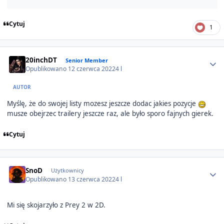
Cytuj
1
Author stats
20inchDT
Senior Member
Opublikowano
12 czerwca 2022
4 l
AUTOR
Myślę, że do swojej listy mozesz jeszcze dodac jakies pozycje
musze obejrzec trailery jeszcze raz, ale było sporo fajnych gierek.
Cytuj
Author stats
SnoD
Użytkownicy
Opublikowano
13 czerwca 2022
4 l
Mi się skojarzyło z Prey 2 w 2D.