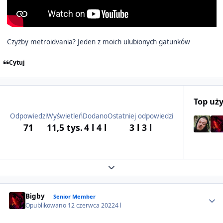
Czyżby metroidvania? Jeden z moich ulubionych gatunków
Cytuj
Top uż
Odpowiedzi
Wyświetleń
Dodano
Ostatniej odpowiedzi
71
11,5 tys.
4 l
4 l
3 l
3 l
Expand topic overview
Author stats
Bigby
Senior Member
Opublikowano
12 czerwca 2022
4 l