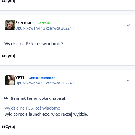
Cytuj
Author stats
Szermac
Patroni
Opublikowano
13 czerwca 2022
4 l
Wyjdzie na PS5, coś wiadomo ?
Cytuj
Author stats
YETI
Senior Member
Opublikowano
13 czerwca 2022
4 l
5 minut temu, cotek napisał:
Wyjdzie na PS5, coś wiadomo ?
Było console launch exc, więc raczej wyjdzie.
Cytuj