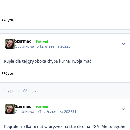
Cytuj
Author stats
Szermac
Patroni
Opublikowano
12 września 2022
3 l
Kupie dla tej gry xboxa chyba kurna Twoja mać
Cytuj
4 tygodnie później...
Author stats
Szermac
Patroni
Opublikowano
7 października 2022
3 l
Pograłem kilka minut w urywek na standzie na PGA. Ale to będzie