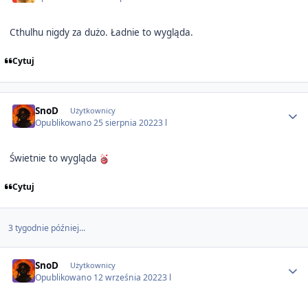
Cthulhu nigdy za dużo. Ładnie to wygląda.
Cytuj
Author stats
SnoD
Użytkownicy
Opublikowano
25 sierpnia 2022
3 l
Świetnie to wygląda
Cytuj
3 tygodnie później...
Author stats
SnoD
Użytkownicy
Opublikowano
12 września 2022
3 l