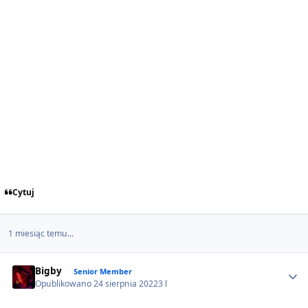
Cytuj
1 miesiąc temu...
Author stats
Bigby
Senior Member
Opublikowano
24 sierpnia 2022
3 l