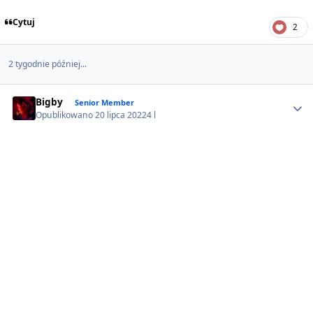
Cytuj
2
2 tygodnie później...
Author stats
Bigby
Senior Member
Opublikowano
20 lipca 2022
4 l