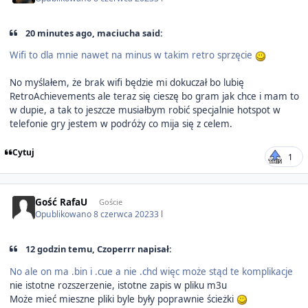
20 minutes ago, maciucha said:
Wifi to dla mnie nawet na minus w takim retro sprzęcie
No myślałem, że brak wifi będzie mi dokuczał bo lubię
RetroAchievements ale teraz się cieszę bo gram jak chce i mam to
w dupie, a tak to jeszcze musiałbym robić specjalnie hotspot w
telefonie gry jestem w podróży co mija się z celem.
Cytuj
1
Gość RafaU
Goście
Opublikowano
8 czerwca 2023
3 l
12 godzin temu, Czoperrr napisał:
No ale on ma .bin i .cue a nie .chd więc może stąd te komplikacje
nie istotne rozszerzenie, istotne zapis w pliku m3u
Może mieć mieszne pliki byle były poprawnie ścieżki