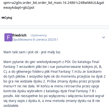
spm=a2g0o.order_list.order_list_main.16.24861c24BwMAUL&gat
ewayAdapt=glo2pol
Cytuj
Author stats
friedrich
Użytkownicy
Opublikowano
8 czerwca 2023
3 l
Mam taki sam i jest ok - jest mały luz.
Mam pytanie do gier wielodyskowych z PSX: Do katalogu Final
Fantasy 7 wrzuciłem pliki bin i cue ponumerowane kolejno (A, B,
C), a do głównego folderu plik Final Fantasy 7.m3u ze ścieżkami
do tych plików. I wszystko było ok do momentu przejścia na dysk 2
bo gra nie widziała dysku 2. Próba zmiany dysku przez przycisk
menu+Y nic nie dała. W końcu w menu retroarcha przez opcje
kontrola dysku wybrałem z katalogu dysk Final Fantasy 7 B i
poszło. Ale niezupełnie bo po wyłączeniu i włączeniu konsoli wgrał
się stary zapis z dysku A, a inna metoda zmiany dysku na B nie
zadziałała.