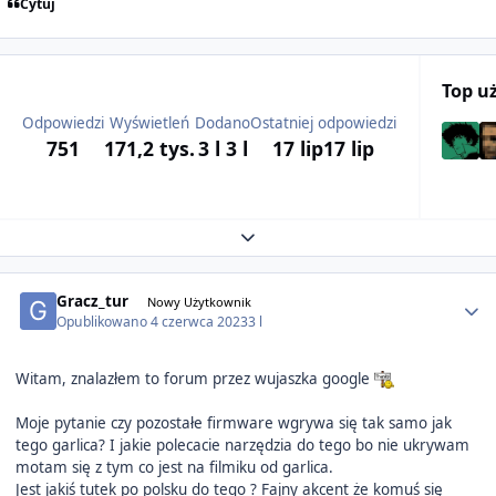
Cytuj
Top u
Odpowiedzi
Wyświetleń
Dodano
Ostatniej odpowiedzi
751
171,2 tys.
3 l
3 l
17 lip
17 lip
Expand topic overview
Author stats
Gracz_tur
Nowy Użytkownik
Opublikowano
4 czerwca 2023
3 l
Witam, znalazłem to forum przez wujaszka google
Moje pytanie czy pozostałe firmware wgrywa się tak samo jak
tego garlica? I jakie polecacie narzędzia do tego bo nie ukrywam
motam się z tym co jest na filmiku od garlica.
Jest jakiś tutek po polsku do tego ? Fajny akcent że komuś się