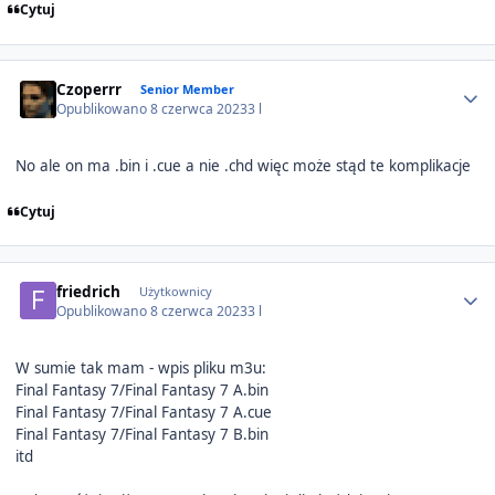
Cytuj
Author stats
Czoperrr
Senior Member
Opublikowano
8 czerwca 2023
3 l
No ale on ma .bin i .cue a nie .chd więc może stąd te komplikacje
Cytuj
Author stats
friedrich
Użytkownicy
Opublikowano
8 czerwca 2023
3 l
W sumie tak mam - wpis pliku m3u:
Final Fantasy 7/Final Fantasy 7 A.bin
Final Fantasy 7/Final Fantasy 7 A.cue
Final Fantasy 7/Final Fantasy 7 B.bin
itd