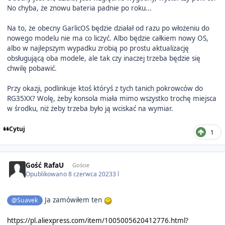
No chyba, że znowu bateria padnie po roku...
Na to, że obecny GarlicOS będzie działał od razu po włożeniu do
nowego modelu nie ma co liczyć. Albo będzie całkiem nowy OS,
albo w najlepszym wypadku zrobią po prostu aktualizację
obsługującą oba modele, ale tak czy inaczej trzeba będzie się
chwilę pobawić.
Przy okazji, podlinkuje ktoś któryś z tych tanich pokrowców do
RG35XX? Wolę, żeby konsola miała mimo wszystko trochę miejsca
w środku, niż żeby trzeba było ją wciskać na wymiar.
Cytuj
1
Gość RafaU
Goście
Opublikowano
8 czerwca 2023
3 l
Ja zamówiłem ten
@Suavek
https://pl.aliexpress.com/item/1005005620412776.html?