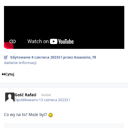
Edytowane
8 czerwca 2023
3 l
przez Assassins_78
dadanie iinformacji
Cytuj
Gość RafaU
Goście
Opublikowano
13 czerwca 2023
3 l
Co wy na to? Może być
?