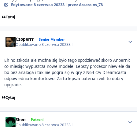
Edytowane
8 czerwca 2023
3 l
przez Assassins_78
Cytuj
Author stats
Czoperrr
Senior Member
Opublikowano
8 czerwca 2023
3 l
Eh no szkoda ale można się było tego spodziewać skoro Anbernic
co miesiąc wypuszcza nowe modele. Lepszy procesor niewiele da
bo bez analoga i tak nie pogra się w gry z N64 czy Dreamcasta
odpowiednio komfortowo. Za to lepsza bateria i wifi to dobry
upgrade.
Cytuj
Author stats
Shen
Patroni
Opublikowano
8 czerwca 2023
3 l