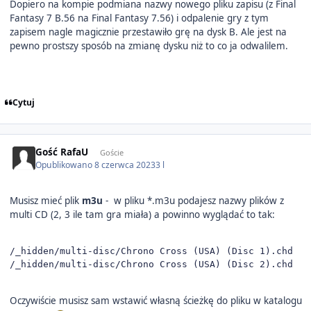
Dopiero na kompie podmiana nazwy nowego pliku zapisu (z Final
Fantasy 7 B.56 na Final Fantasy 7.56) i odpalenie gry z tym
zapisem nagle magicznie przestawiło grę na dysk B. Ale jest na
pewno prostszy sposób na zmianę dysku niż to co ja odwalilem.
Cytuj
Gość RafaU
Goście
Opublikowano
8 czerwca 2023
3 l
Musisz mieć plik
m3u
-
w pliku *.m3u podajesz nazwy plików z
multi CD (2, 3 ile tam gra miała) a powinno wyglądać to tak:
/_hidden/multi-disc/Chrono Cross (USA) (Disc 1).chd

/_hidden/multi-disc/Chrono Cross (USA) (Disc 2).chd
Oczywiście musisz sam wstawić własną ścieżkę do pliku w katalogu