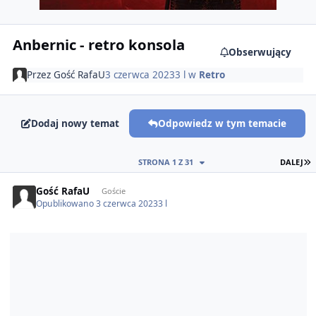
Anbernic - retro konsola
Obserwujący
Przez
Gość RafaU
3 czerwca 2023
3 l
w
Retro
Dodaj nowy temat
Odpowiedz w tym temacie
O
STRONA 1 Z 31
DALEJ
Gość RafaU
Goście
Opublikowano
3 czerwca 2023
3 l