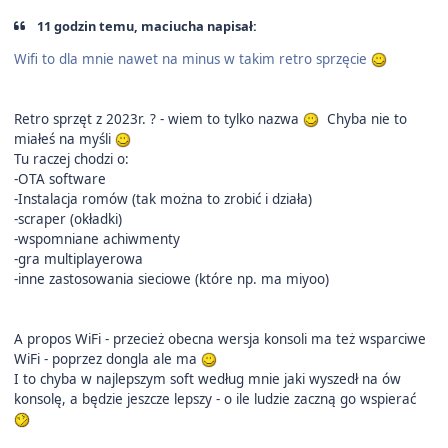
11 godzin temu, maciucha napisał:
Wifi to dla mnie nawet na minus w takim retro sprzęcie
Retro sprzęt z 2023r. ? - wiem to tylko nazwa
Chyba nie to
miałeś na myśli
Tu raczej chodzi o:
-OTA software
-Instalacja romów (tak można to zrobić i działa)
-scraper (okładki)
-wspomniane achiwmenty
-gra multiplayerowa
-inne zastosowania sieciowe (które np. ma miyoo)
A propos WiFi - przecież obecna wersja konsoli ma też wsparciwe
WiFi - poprzez dongla ale ma
I to chyba w najlepszym soft według mnie jaki wyszedł na ów
konsolę, a będzie jeszcze lepszy - o ile ludzie zaczną go wspierać