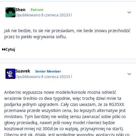
Author stats
Shen
Patroni
Opublikowano
8 czerwca 2023
3 l
Jak nie bedzie, to sie nie przesiadam, nie bede znowu przechodzić
przez to piekło wgrywania softu.
Cytuj
Author stats
Suavek
Senior Member
Opublikowano
8 czerwca 2023
3 l
Anbernic wypuszcza nowe modele/konsole można odnieść
wrażenie średnio co dwa tygodnie, więc trochę dziwi mnie ta
podjarka jednym upgradem. Cały czas uważam, że za RG35XX
przemawia przede wszystkim cena, bo lepszych alternatyw jest
mnóstwo. Tym bardziej nie widzę sensu zawracać sobie póki co
głowy przesiadką, nawet jeśli nowy model również będzie
kosztował mniej niż 300zł (w co wątpię, przynajmniej na start).
Obecny jest ok, działa, jest względnie wygodny, wystarczy póki co.