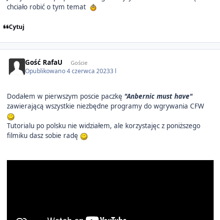
chciało robić o tym temat
Cytuj
Gość RafaU
Goście
Opublikowano
4 czerwca 2023
3 l
Dodałem w pierwszym poscie paczkę
"Anbernic must have"
zawierającą wszystkie niezbędne programy do wgrywania CFW
Tutorialu po polsku nie widziałem, ale korzystajęc z poniższego
filmiku dasz sobie radę