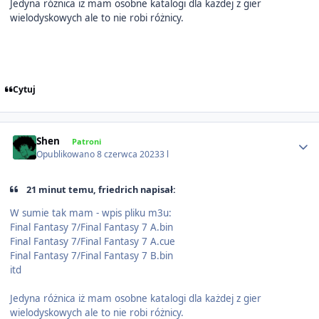
Jedyna różnica iż mam osobne katalogi dla każdej z gier
wielodyskowych ale to nie robi różnicy.
Cytuj
Author stats
Shen
Patroni
Opublikowano
8 czerwca 2023
3 l
21 minut temu, friedrich napisał:
W sumie tak mam - wpis pliku m3u:
Final Fantasy 7/Final Fantasy 7 A.bin
Final Fantasy 7/Final Fantasy 7 A.cue
Final Fantasy 7/Final Fantasy 7 B.bin
itd
Jedyna różnica iż mam osobne katalogi dla każdej z gier
wielodyskowych ale to nie robi różnicy.