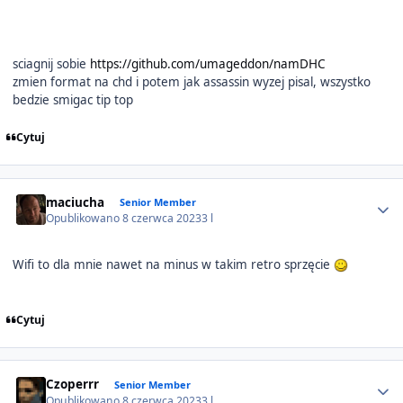
sciagnij sobie
https://github.com/umageddon/namDHC
zmien format na chd i potem jak assassin wyzej pisal, wszystko
bedzie smigac tip top
Cytuj
Author stats
maciucha
Senior Member
Opublikowano
8 czerwca 2023
3 l
Wifi to dla mnie nawet na minus w takim retro sprzęcie
Cytuj
Author stats
Czoperrr
Senior Member
Opublikowano
8 czerwca 2023
3 l