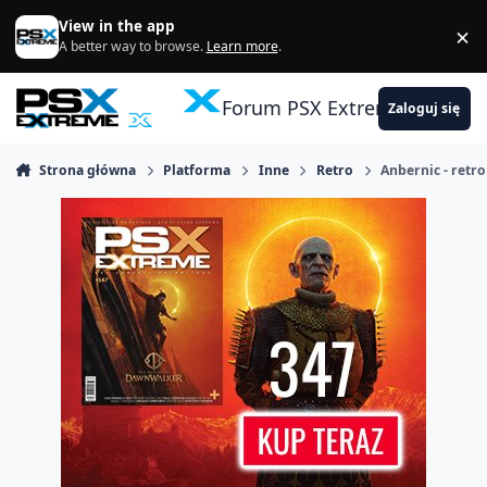
Skocz do zawartości
View in the app
×
Di
A better way to browse.
Learn more
.
Forum PSX Extreme
Zaloguj się
Strona główna
Platforma
Inne
Retro
Anbernic - retr