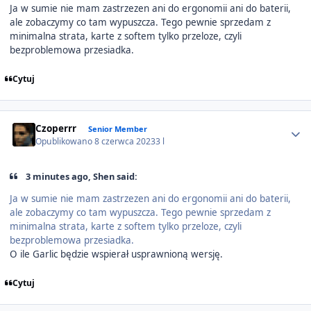
Ja w sumie nie mam zastrzezen ani do ergonomii ani do baterii,
ale zobaczymy co tam wypuszcza. Tego pewnie sprzedam z
minimalna strata, karte z softem tylko przeloze, czyli
bezproblemowa przesiadka.
Cytuj
Author stats
Czoperrr
Senior Member
Opublikowano
8 czerwca 2023
3 l
3 minutes ago, Shen said:
Ja w sumie nie mam zastrzezen ani do ergonomii ani do baterii,
ale zobaczymy co tam wypuszcza. Tego pewnie sprzedam z
minimalna strata, karte z softem tylko przeloze, czyli
bezproblemowa przesiadka.
O ile Garlic będzie wspierał usprawnioną wersję.
Cytuj