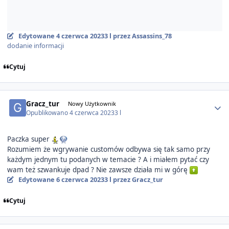
Edytowane
4 czerwca 2023
3 l
przez Assassins_78
dodanie informacji
Cytuj
Author stats
Gracz_tur
Nowy Użytkownik
Opublikowano
4 czerwca 2023
3 l
Paczka super
Rozumiem że wgrywanie customów odbywa się tak samo przy
każdym jednym tu podanych w temacie ? A i miałem pytać czy
wam też szwankuje dpad ? Nie zawsze działa mi w górę
Edytowane
6 czerwca 2023
3 l
przez Gracz_tur
Cytuj