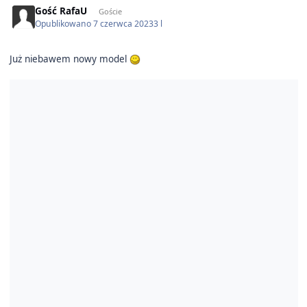
Gość RafaU
Goście
Opublikowano
7 czerwca 2023
3 l
Już niebawem nowy model