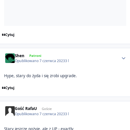
Cytuj
Author stats
Shen
Patroni
Opublikowano
7 czerwca 2023
3 l
Hype, stary do żyda i się zrobi upgrade.
Cytuj
Gość RafaU
Goście
Opublikowano
7 czerwca 2023
3 l
Stary jeszcze pożyje, ale z UP - exactly