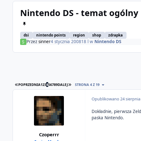
Nintendo DS - temat ogólny
dsi
nintendo points
region
shop
zdrapka
Przez
sinner
4 stycznia 2008
18 l
w
Nintendo DS
PIERWSZA STRONA
OSTATNIA STRONA
POPRZEDNIA
1
2
3
4
5
6
7
8
9
DALEJ
STRONA 4 Z 19
Opublikowano
24 sierpnia
Dokładnie, pierwsza Zeld
paska Nintendo.
Czoperrr