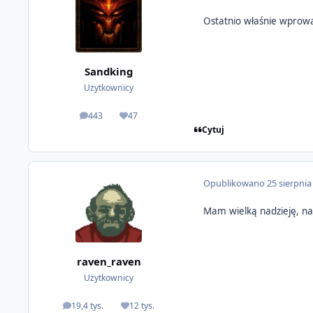
Ostatnio właśnie wprowa
Sandking
Użytkownicy
443
47
odpowiedzi
Reputacja
Cytuj
Opublikowano
25 sierpnia
Mam wielką nadzieję, na
raven_raven
Użytkownicy
19,4 tys.
12 tys.
odpowiedzi
Reputacja