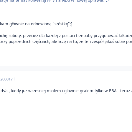
omacje na temat konwersji FF V na NDS w nowej oprawie? ;>
ekam głównie na odnowioną "szóstkę";].
ochę roboty, przecież dla każdej z postaci trzebaby przygotować kilkad
przy poprzednich częściach, ale liczę na to, że ten zespół jakoś sobie po
 2008
17 l
ds'a , kiedy juz wczesniej mialem i glownie gralem tylko w EBA - teraz