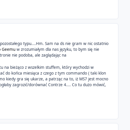
r pozostałego typu....Hm. Sam na ds nie gram w nic ostatnio
o Geemu
w zrozumiałym dla nas języku, to bym się nie
tronie nie podoba, ale zaglądając na
stu na bieżąco z wszelkim stuffem, który wychodzi w
azać do końca miesiąca z czego z tym commando ( taki klon
mo kiedy gra się ukarze, a patrząc na to, iż MS7 jest mocno
mogłaby zagrozić/dorównać Contrze 4.... Co tu dużo mówić,