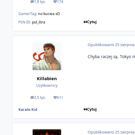
1,8 tys.
174
odpowiedzi
Reputacja
GamerTag:
no kur.wa xD
Cytuj
PSN ID:
pol_litra
Opublikowano
25 sierpnia
Chyba raczej są. Tokyo
Killabien
Użytkownicy
2,5 tys.
611
odpowiedzi
Reputacja
Cytuj
Karate Kid
Opublikowano
25 sierpnia