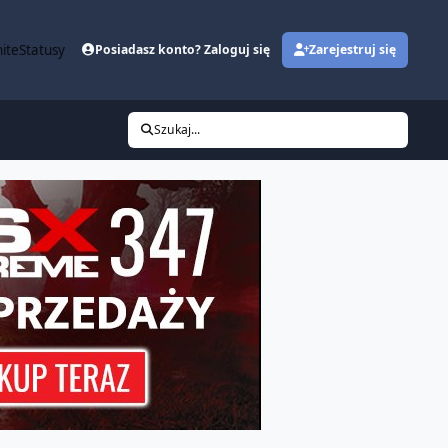
ite
Statusy
Posiadasz konto? Zaloguj się
Zarejestruj się
Szukaj...