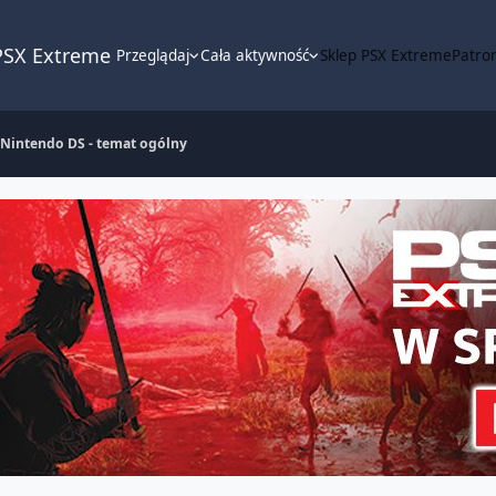
PSX Extreme
Przeglądaj
Cała aktywność
Sklep PSX Extreme
Patron
Nintendo DS - temat ogólny