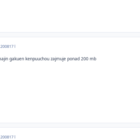
 2008
17 l
 majin gakuen kenpuuchou zajmuje ponad 200 mb
 2008
17 l