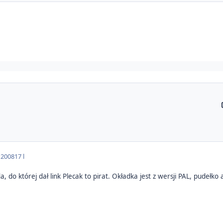
 2008
17 l
a, do której dał link Plecak to pirat. Okładka jest z wersji PAL, pudełk