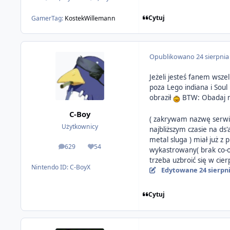
odpowiedzi
Reputacja
Cytuj
GamerTag:
KostekWillemann
Opublikowano
24 sierpnia
Jeżeli jesteś fanem wsze
poza Lego indiana i Sou
obraził
BTW: Obadaj moż
C-Boy
( zakrywam nazwę serwis
Użytkownicy
najbliższym czasie na ds
metal sluga ) miał już z
629
54
odpowiedzi
Reputacja
wykastrowany( brak co-op
trzeba uzbroić się w cier
Nintendo ID:
C-BoyX
Edytowane
24 sierpn
Cytuj