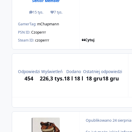
Senior Member
15 tys.
7 tys.
odpowiedzi
Reputacja
GamerTag:
mChapmann
PSN ID:
Czoperrr
Cytuj
Steam ID:
czoperrr
Odpowiedzi
Wyświetleń
Dodano
Ostatniej odpowiedzi
454
226,3 tys.
18 l
18 l
18 gru
18 gru
Opublikowano
24 sierpnia