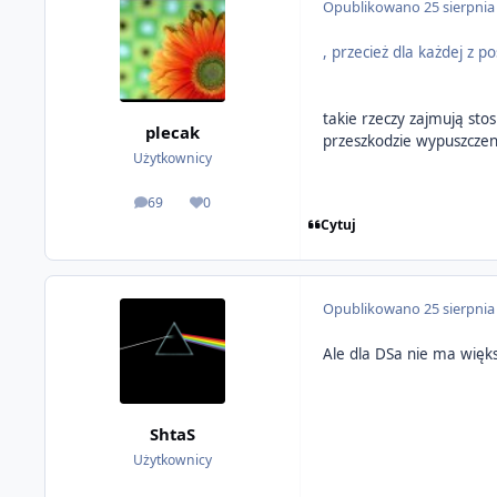
Opublikowano
25 sierpnia
, przecież dla każdej z 
takie rzeczy zajmują sto
plecak
przeszkodzie wypuszczen
Użytkownicy
69
0
odpowiedzi
Reputacja
Cytuj
Opublikowano
25 sierpnia
Ale dla DSa nie ma więks
ShtaS
Użytkownicy