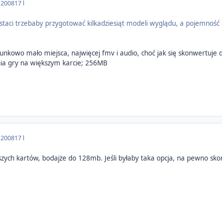
 2008
17 l
postaci trzebaby przygotować kilkadziesiąt modeli wyglądu, a pojemność 
sunkowo mało miejsca, najwięcej fmv i audio, choć jak się skonwertuje d
ia gry na większym karcie; 256MB
 2008
17 l
zych kartów, bodajże do 128mb. Jeśli byłaby taka opcja, na pewno skorzy