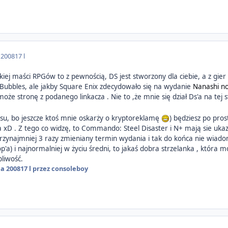
 2008
17 l
lkiej maści RPGów to z pewnością, DS jest stworzony dla ciebie, a z gie
l Bubbles, ale jakby Square Enix zdecydowało się na wydanie
Nanashi n
e stronę z podanego linkacza . Nie to ,że mnie się dział Ds'a na tej s
u, bo jeszcze ktoś mnie oskarży o kryptoreklamę
) będziesz po pro
'a xD . Z tego co widzę, to Commando: Steel Disaster i N+ mają sie uk
 przynajmniej 3 razy zmieniany termin wydania i tak do końca nie wiado
'a) i najnormalniej w życiu średni, to jakaś dobra strzelanka , która 
pliwość.
ia 2008
17 l
przez consoleboy