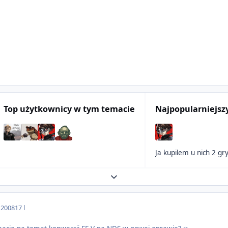
Top użytkownicy w tym temacie
Najpopularniejsz
Ja kupilem u nich 2 gr
Expand topic overview
 2008
17 l