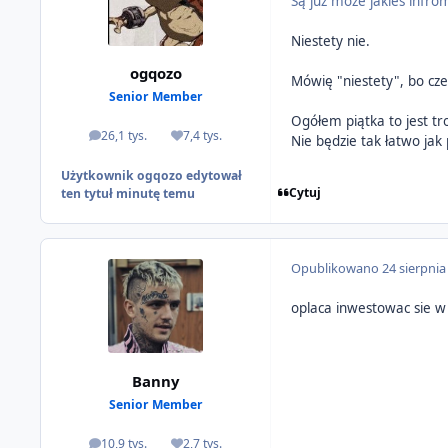
Są już może jakieś infr
Niestety nie.
ogqozo
Mówię "niestety", bo cz
Senior Member
Ogółem piątka to jest tr
26,1 tys.
7,4 tys.
Nie będzie tak łatwo jak 
odpowiedzi
Reputacja
Użytkownik ogqozo edytował
Cytuj
ten tytuł minutę temu
Opublikowano
24 sierpnia
oplaca inwestowac sie w 
Banny
Senior Member
10,9 tys.
2,7 tys.