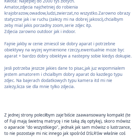
Kwota: Najlepiej do 2000 tys zlotych.
Amator,zdjecia najchetniej do robienia
krajobrazow,owadow,ludzi,zwierzat,no wszystko.Zarowno obrazy
statyczne jak i w ruchu (zalezy mi na dobrej jakosci),chcialbym
zeby mial jakis porzadny zoom,serie zdjec itp.
Zdjecia zarowno outdoor jak i indoor.
Fajnie jakby w cenie zmiescil sie dobry aparat i potrzebne
obiektywy na wyzej wymienione rzeczy,ewentualnie moze byc
aparat + bardzo dobry obiektyw a nastepny sobie kiedys dokupie.
Jesli potrzeba jeszcze jakies dane to pisac,jak juz wspomnialem
jestem amatorem i chcialbym dobry aparat do kazdego typu
zdjec. Na bajerach dodatkowych typu kamera itd mi nie
zalezy,licza sie dla mnie tylko zdjecia.
Z jednej strony poleciłbym zaje'biście zaawansowany kompakt (te
of Fuji mają świetną matrycę i nie taką złą optykę), skoro mówisz
o aparacie "do wszystkiego", jednak jak sam mówisz o lustrzance,
to nie pozostaje mi nic innego jak spośród DSLR'ów właśnie coś