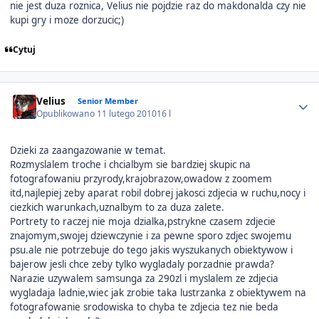
nie jest duza roznica, Velius nie pojdzie raz do makdonalda czy nie
kupi gry i moze dorzucic;)
Cytuj
Author stats
Velius
Senior Member
Opublikowano
11 lutego 2010
16 l
Dzieki za zaangazowanie w temat.
Rozmyslalem troche i chcialbym sie bardziej skupic na
fotografowaniu przyrody,krajobrazow,owadow z zoomem
itd,najlepiej zeby aparat robil dobrej jakosci zdjecia w ruchu,nocy i
ciezkich warunkach,uznalbym to za duza zalete.
Portrety to raczej nie moja dzialka,pstrykne czasem zdjecie
znajomym,swojej dziewczynie i za pewne sporo zdjec swojemu
psu.ale nie potrzebuje do tego jakis wyszukanych obiektywow i
bajerow jesli chce zeby tylko wygladaly porzadnie prawda?
Narazie uzywalem samsunga za 290zl i myslalem ze zdjecia
wygladaja ladnie,wiec jak zrobie taka lustrzanka z obiektywem na
fotografowanie srodowiska to chyba te zdjecia tez nie beda