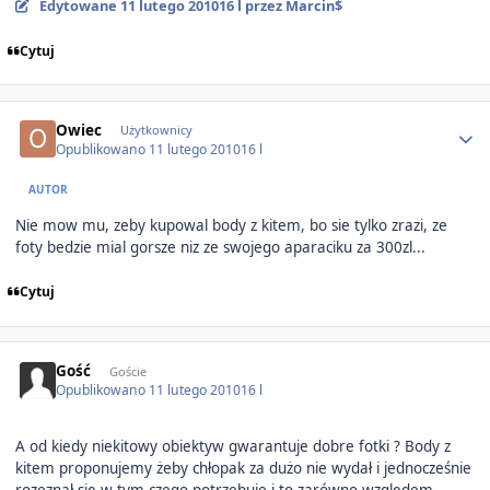
Edytowane
11 lutego 2010
16 l
przez Marcin$
Cytuj
Author stats
Owiec
Użytkownicy
Opublikowano
11 lutego 2010
16 l
AUTOR
Nie mow mu, zeby kupowal body z kitem, bo sie tylko zrazi, ze
foty bedzie mial gorsze niz ze swojego aparaciku za 300zl...
Cytuj
Gość
Goście
Opublikowano
11 lutego 2010
16 l
A od kiedy niekitowy obiektyw gwarantuje dobre fotki ? Body z
kitem proponujemy żeby chłopak za dużo nie wydał i jednocześnie