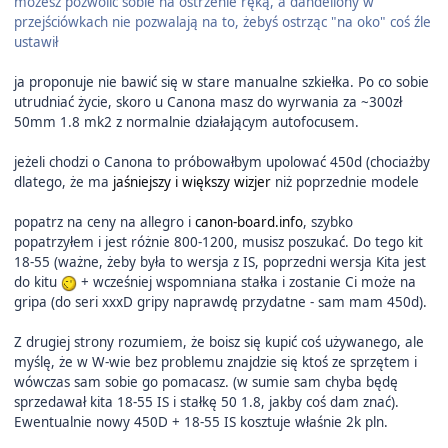
możesz pozwolić sobie na ostrzenie ręką, a dandeliony w
przejściówkach nie pozwalają na to, żebyś ostrząc "na oko" coś źle
ustawił
ja proponuje nie bawić się w stare manualne szkiełka. Po co sobie
utrudniać życie, skoro u Canona masz do wyrwania za ~300zł
50mm 1.8 mk2 z normalnie działającym autofocusem.
jeżeli chodzi o Canona to próbowałbym upolować 450d (chociażby
dlatego, że ma
jaśniejszy i większy wizjer
niż poprzednie modele
popatrz na ceny na allegro i
canon-board.info
, szybko
popatrzyłem i jest różnie 800-1200, musisz poszukać. Do tego kit
18-55 (ważne, żeby była to wersja z IS, poprzedni wersja Kita jest
do kitu
+ wcześniej wspomniana stałka i zostanie Ci może na
gripa (do seri xxxD gripy naprawdę przydatne - sam mam 450d).
Z drugiej strony rozumiem, że boisz się kupić coś używanego, ale
myślę, że w W-wie bez problemu znajdzie się ktoś ze sprzętem i
wówczas sam sobie go pomacasz. (w sumie sam chyba będę
sprzedawał kita 18-55 IS i stałkę 50 1.8, jakby coś dam znać).
Ewentualnie nowy 450D + 18-55 IS kosztuje właśnie 2k pln.