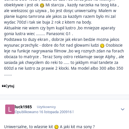
obiektywie i jest ok
Mi starcza , kazdy narzeka na teog kita ,
ale wiekszosc go uzywa , bo jest dosyc uniwersalny. Mialem w
planie kupno tamrona ale jakos za kazdym razem bylo mi zal
wydac 700zl i tak sie buja 2 rok z kitem na body.
Aktualnie nie wiem czy bym kupil lustro ,bo mniejsze aparaty
gonia lustra wiec ........ Panasonic G1 .
Podstawa to duzy ekran , dobrze jak ekran bedzie mozna jakos
wysunac przechylic - dobre do fot nad glowami ludzi
Osobiscie
leje na funkcje nagrywania filmow ,bo wg roznych zdan na forach
obciaza to matryce . Teraz Sony ostro reklamuje swoje Alphy , ale
sasiada jak chwycilem do reki to ..... to jakbym mial tandete za
600zl a nie lustro za prawie 2 klocki. Ma model albo 300 albo 350
.......
Cytuj
Author stats
luck1985
Użytkownicy
Opublikowano
16 listopada 2009
16 l
Uniwersalne, to wlasnie kit
A jaki kit ma sony ?