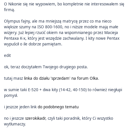
O Nikonie się nie wypowiem, bo kompletnie nie interesowałem się
firmą.
Olympus fajny, ale ma mniejszą matrycę przez co ma nieco
większe szumy na ISO 800-1600, no i niższe modele mają małe
wizjery. Już lepiej rzucić okiem na wspomnianego przez Macieja
Pentaxa K-x, który jest wszędzie zachwalany. I kity nowe Pentax
wypuścił o ile dobrze pamiętam.
edit
ok, teraz doczytałem Twojego drugiego posta.
tutaj masz
linka do działu 'sprzedam' na forum Olka
.
w sumie taki E-520 + dwa kity (14-42, 40-150) to również niegłupi
pomysł.
i jeszcze jeden link
do podobnego tematu
no i jeszcze
szerokikadr
, czyli taki poradnik, który Ci wszystko
wytłumaczy.