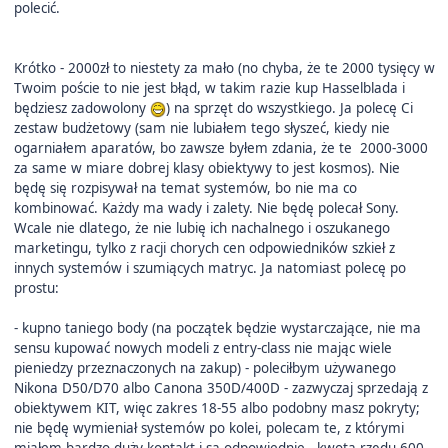
polecić.
Krótko - 2000zł to niestety za mało (no chyba, że te 2000 tysięcy w
Twoim poście to nie jest błąd, w takim razie kup Hasselblada i
będziesz zadowolony
) na sprzęt do wszystkiego. Ja polecę Ci
zestaw budżetowy (sam nie lubiałem tego słyszeć, kiedy nie
ogarniałem aparatów, bo zawsze byłem zdania, że te 2000-3000
za same w miare dobrej klasy obiektywy to jest kosmos). Nie
będę się rozpisywał na temat systemów, bo nie ma co
kombinować. Każdy ma wady i zalety. Nie będę polecał Sony.
Wcale nie dlatego, że nie lubię ich nachalnego i oszukanego
marketingu, tylko z racji chorych cen odpowiedników szkieł z
innych systemów i szumiących matryc. Ja natomiast polecę po
prostu:
- kupno taniego body (na początek będzie wystarczające, nie ma
sensu kupować nowych modeli z entry-class nie mając wiele
pieniedzy przeznaczonych na zakup) - poleciłbym używanego
Nikona D50/D70 albo Canona 350D/400D - zazwyczaj sprzedają z
obiektywem KIT, więc zakres 18-55 albo podobny masz pokryty;
nie będę wymieniał systemów po kolei, polecam te, z którymi