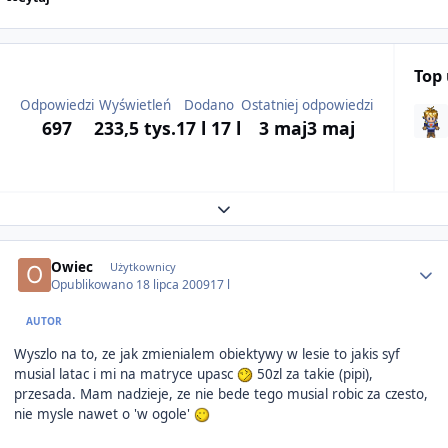
Top
Odpowiedzi
Wyświetleń
Dodano
Ostatniej odpowiedzi
697
233,5 tys.
17 l
17 l
3 maj
3 maj
Expand topic overview
Author stats
Owiec
Użytkownicy
Opublikowano
18 lipca 2009
17 l
AUTOR
Wyszlo na to, ze jak zmienialem obiektywy w lesie to jakis syf
musial latac i mi na matryce upasc
50zl za takie (pipi),
przesada. Mam nadzieje, ze nie bede tego musial robic za czesto,
nie mysle nawet o 'w ogole'