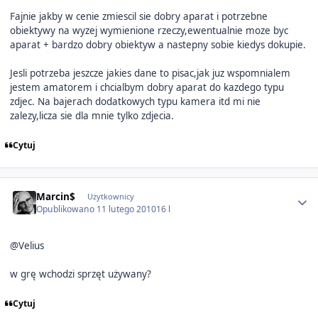
Fajnie jakby w cenie zmiescil sie dobry aparat i potrzebne
obiektywy na wyzej wymienione rzeczy,ewentualnie moze byc
aparat + bardzo dobry obiektyw a nastepny sobie kiedys dokupie.
Jesli potrzeba jeszcze jakies dane to pisac,jak juz wspomnialem
jestem amatorem i chcialbym dobry aparat do kazdego typu
zdjec. Na bajerach dodatkowych typu kamera itd mi nie
zalezy,licza sie dla mnie tylko zdjecia.
Cytuj
Author stats
Marcin$
Użytkownicy
Opublikowano
11 lutego 2010
16 l
@Velius
w grę wchodzi sprzęt używany?
Cytuj