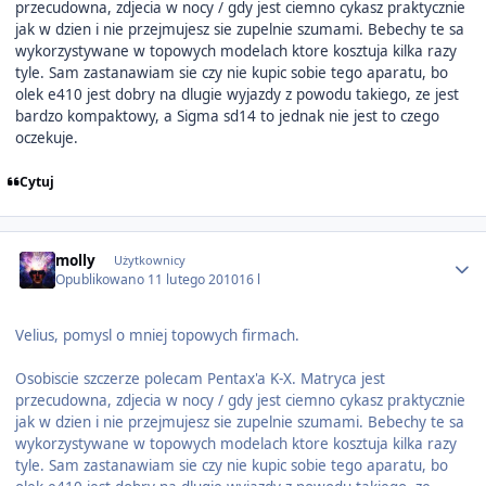
przecudowna, zdjecia w nocy / gdy jest ciemno cykasz praktycznie
jak w dzien i nie przejmujesz sie zupelnie szumami. Bebechy te sa
wykorzystywane w topowych modelach ktore kosztuja kilka razy
tyle. Sam zastanawiam sie czy nie kupic sobie tego aparatu, bo
olek e410 jest dobry na dlugie wyjazdy z powodu takiego, ze jest
bardzo kompaktowy, a Sigma sd14 to jednak nie jest to czego
oczekuje.
Cytuj
Author stats
molly
Użytkownicy
Opublikowano
11 lutego 2010
16 l
Velius, pomysl o mniej topowych firmach.
Osobiscie szczerze polecam Pentax'a K-X. Matryca jest
przecudowna, zdjecia w nocy / gdy jest ciemno cykasz praktycznie
jak w dzien i nie przejmujesz sie zupelnie szumami. Bebechy te sa
wykorzystywane w topowych modelach ktore kosztuja kilka razy
tyle. Sam zastanawiam sie czy nie kupic sobie tego aparatu, bo