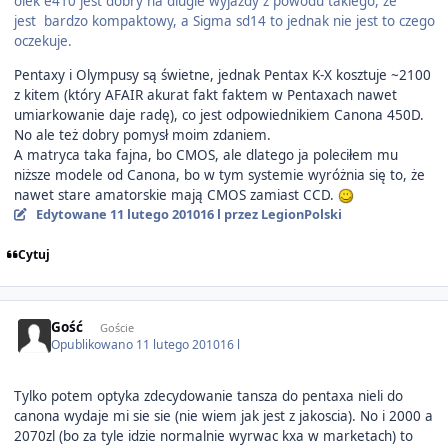
olek e410 jest dobry na dlugie wyjazdy z powodu takiego, ze
jest bardzo kompaktowy, a Sigma sd14 to jednak nie jest to czego
oczekuje.
Pentaxy i Olympusy są świetne, jednak Pentax K-X kosztuje ~2100
z kitem (który AFAIR akurat fakt faktem w Pentaxach nawet
umiarkowanie daje radę), co jest odpowiednikiem Canona 450D.
No ale też dobry pomysł moim zdaniem.
A matryca taka fajna, bo CMOS, ale dlatego ja poleciłem mu
niższe modele od Canona, bo w tym systemie wyróżnia się to, że
nawet stare amatorskie mają CMOS zamiast CCD.
Edytowane
11 lutego 2010
16 l
przez LegionPolski
Cytuj
Gość
Goście
Opublikowano
11 lutego 2010
16 l
Tylko potem optyka zdecydowanie tansza do pentaxa nieli do
canona wydaje mi sie sie (nie wiem jak jest z jakoscia). No i 2000 a
2070zl (bo za tyle idzie normalnie wyrwac kxa w marketach) to