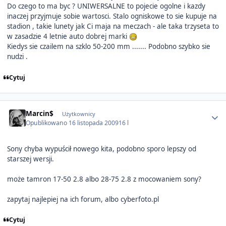
Do czego to ma byc ? UNIWERSALNE to pojecie ogolne i kazdy
inaczej przyjmuje sobie wartosci. Stalo ogniskowe to sie kupuje na
stadion , takie lunety jak Ci maja na meczach - ale taka trzyseta to
w zasadzie 4 letnie auto dobrej marki
Kiedys sie czailem na szklo 50-200 mm ....... Podobno szybko sie
nudzi .
Cytuj
Author stats
Marcin$
Użytkownicy
Opublikowano
16 listopada 2009
16 l
Sony chyba wypuścił nowego kita, podobno sporo lepszy od
starszej wersji.
może tamron 17-50 2.8 albo 28-75 2.8 z mocowaniem sony?
zapytaj najlepiej na ich forum, albo cyberfoto.pl
Cytuj