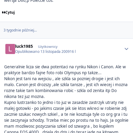
wersja D60;p Poleccie cos.
Cytuj
3 tygodnie później...
Author stats
luck1985
Użytkownicy
Opublikowano
13 listopada 2009
16 l
Generalnie licza sie dwa potentaci na rynku Nikon i Canon. Ale w
praktyce bardzo fajne foto robi Olympus np takze...
Nikon jest tani na wejsciu , ale szkla sa pozniej drogie i jest ich
malo. Canon jest drozszy ,ale szkla tansze , jest ich wiecej i mozna
rozne takie tam kombinowania robic - szkla od zenita itp Do
nikona tez juz mozna.
Kupno lustrzanko to jedno i to juz w zasadzie zastrzyk utraty nie
malej gotowki - po jakims czasie jak sie ktos wkreci w robienie zdj
zacznie szukac nowych szkiel , a te nie kosztuja tyle co org gra i tu
sie zaczynaja schodzy. Trzeba miec po prostu na to hajs. Ja ogolnie
mam mozliwosc pozyczania szkiel od szwagra , bo kupilem
Canona EOS 400D , dziala do dzis i do teraz jade na kitowym