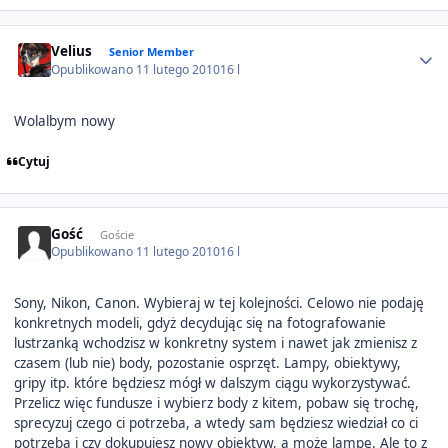
Author stats
Velius
Senior Member
Opublikowano
11 lutego 2010
16 l
Wolalbym nowy
Cytuj
Gość
Goście
Opublikowano
11 lutego 2010
16 l
Sony, Nikon, Canon. Wybieraj w tej kolejności. Celowo nie podaję
konkretnych modeli, gdyż decydując się na fotografowanie
lustrzanką wchodzisz w konkretny system i nawet jak zmienisz z
czasem (lub nie) body, pozostanie osprzęt. Lampy, obiektywy,
gripy itp. które będziesz mógł w dalszym ciągu wykorzystywać.
Przelicz więc fundusze i wybierz body z kitem, pobaw się trochę,
sprecyzuj czego ci potrzeba, a wtedy sam będziesz wiedział co ci
potrzeba i czy dokupujesz nowy obiektyw, a może lampę. Ale to z