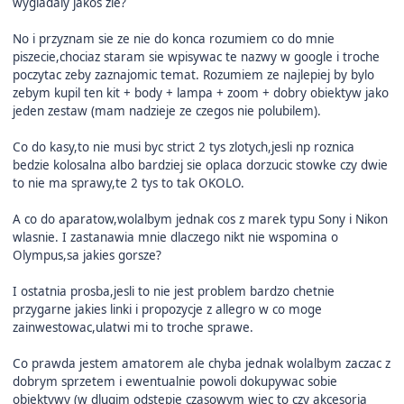
wygladaly jakos zle?
No i przyznam sie ze nie do konca rozumiem co do mnie
piszecie,chociaz staram sie wpisywac te nazwy w google i troche
poczytac zeby zaznajomic temat. Rozumiem ze najlepiej by bylo
zebym kupil ten kit + body + lampa + zoom + dobry obiektyw jako
jeden zestaw (mam nadzieje ze czegos nie polubilem).
Co do kasy,to nie musi byc strict 2 tys zlotych,jesli np roznica
bedzie kolosalna albo bardziej sie oplaca dorzucic stowke czy dwie
to nie ma sprawy,te 2 tys to tak OKOLO.
A co do aparatow,wolalbym jednak cos z marek typu Sony i Nikon
wlasnie. I zastanawia mnie dlaczego nikt nie wspomina o
Olympus,sa jakies gorsze?
I ostatnia prosba,jesli to nie jest problem bardzo chetnie
przygarne jakies linki i propozycje z allegro w co moge
zainwestowac,ulatwi mi to troche sprawe.
Co prawda jestem amatorem ale chyba jednak wolalbym zaczac z
dobrym sprzetem i ewentualnie powoli dokupywac sobie
obiektywy (w dlugim odstepie czasowym wiec to czy akcesoria