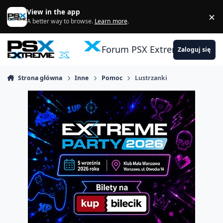
Skocz do zawartości
View in the app
×
Di
A better way to browse.
Learn more
.
Forum PSX Extreme
Zaloguj się
Strona główna
Inne
Pomoc
Lustrzanki