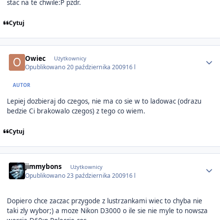
stac na te chwile:P pzdr.
Cytuj
Author stats
Owiec
Użytkownicy
Opublikowano
20 października 2009
16 l
AUTOR
Lepiej dozbieraj do czegos, nie ma co sie w to ladowac (odrazu
bedzie Ci brakowalo czegos) z tego co wiem.
Cytuj
Author stats
jimmybons
Użytkownicy
Opublikowano
23 października 2009
16 l
Dopiero chce zaczac przygode z lustrzankami wiec to chyba nie
taki zly wybor;) a moze Nikon D3000 o ile sie nie myle to nowsza