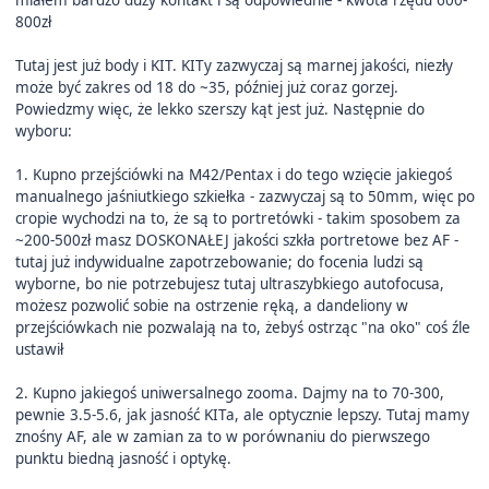
miałem bardzo duży kontakt i są odpowiednie - kwota rzędu 600-
800zł
Tutaj jest już body i KIT. KITy zazwyczaj są marnej jakości, niezły
może być zakres od 18 do ~35, później już coraz gorzej.
Powiedzmy więc, że lekko szerszy kąt jest już. Następnie do
wyboru:
1. Kupno przejściówki na M42/Pentax i do tego wzięcie jakiegoś
manualnego jaśniutkiego szkiełka - zazwyczaj są to 50mm, więc po
cropie wychodzi na to, że są to portretówki - takim sposobem za
~200-500zł masz DOSKONAŁEJ jakości szkła portretowe bez AF -
tutaj już indywidualne zapotrzebowanie; do focenia ludzi są
wyborne, bo nie potrzebujesz tutaj ultraszybkiego autofocusa,
możesz pozwolić sobie na ostrzenie ręką, a dandeliony w
przejściówkach nie pozwalają na to, żebyś ostrząc "na oko" coś źle
ustawił
2. Kupno jakiegoś uniwersalnego zooma. Dajmy na to 70-300,
pewnie 3.5-5.6, jak jasność KITa, ale optycznie lepszy. Tutaj mamy
znośny AF, ale w zamian za to w porównaniu do pierwszego
punktu biedną jasność i optykę.