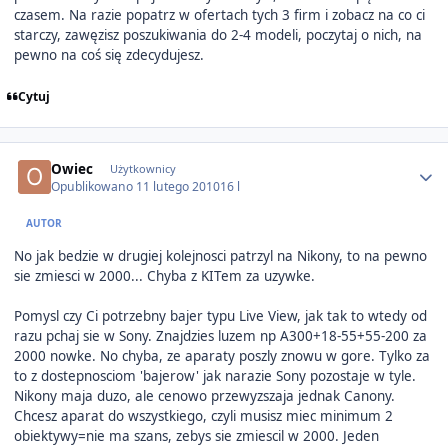
czasem. Na razie popatrz w ofertach tych 3 firm i zobacz na co ci
starczy, zawęzisz poszukiwania do 2-4 modeli, poczytaj o nich, na
pewno na coś się zdecydujesz.
Cytuj
Author stats
Owiec
Użytkownicy
Opublikowano
11 lutego 2010
16 l
AUTOR
No jak bedzie w drugiej kolejnosci patrzyl na Nikony, to na pewno
sie zmiesci w 2000... Chyba z KITem za uzywke.
Pomysl czy Ci potrzebny bajer typu Live View, jak tak to wtedy od
razu pchaj sie w Sony. Znajdzies luzem np A300+18-55+55-200 za
2000 nowke. No chyba, ze aparaty poszly znowu w gore. Tylko za
to z dostepnosciom 'bajerow' jak narazie Sony pozostaje w tyle.
Nikony maja duzo, ale cenowo przewyzszaja jednak Canony.
Chcesz aparat do wszystkiego, czyli musisz miec minimum 2
obiektywy=nie ma szans, zebys sie zmiescil w 2000. Jeden