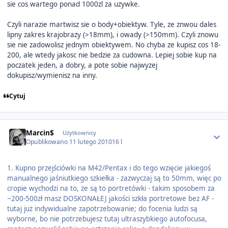
sie cos wartego ponad 1000zl za uzywke.
Czyli narazie martwisz sie o body+obiektyw. Tyle, ze znwou dales
lipny zakres krajobrazy (>18mm), i owady (>150mm). Czyli znowu
sie nie zadowolisz jednym obiektywem. No chyba ze kupisz cos 18-
200, ale wtedy jakosc nie bedzie za cudowna. Lepiej sobie kup na
poczatek jeden, a dobry, a pote sobie najwyzej
dokupisz/wymienisz na inny.
Cytuj
Author stats
Marcin$
Użytkownicy
Opublikowano
11 lutego 2010
16 l
1. Kupno przejściówki na M42/Pentax i do tego wzięcie jakiegoś
manualnego jaśniutkiego szkiełka - zazwyczaj są to 50mm, więc po
cropie wychodzi na to, że są to portretówki - takim sposobem za
~200-500zł masz DOSKONAŁEJ jakości szkła portretowe bez AF -
tutaj już indywidualne zapotrzebowanie; do focenia ludzi są
wyborne, bo nie potrzebujesz tutaj ultraszybkiego autofocusa,