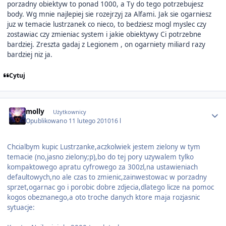
porzadny obiektyw to ponad 1000, a Ty do tego potrzebujesz
body. Wg mnie najlepiej sie rozejrzyj za Alfami. Jak sie ogarniesz
juz w temacie lustrzanek co nieco, to bedziesz mogl myslec czy
zostawiac czy zmieniac system i jakie obiektywy Ci potrzebne
bardziej. Zreszta gadaj z Legionem , on ogarniety miliard razy
bardziej niz ja.
Cytuj
Author stats
molly
Użytkownicy
Opublikowano
11 lutego 2010
16 l
Chcialbym kupic Lustrzanke,aczkolwiek jestem zielony w tym
temacie (no,jasno zielony;p),bo do tej pory uzywalem tylko
kompaktowego apratu cyfrowego za 300zl,na ustawieniach
defaultowych,no ale czas to zmienic,zainwestowac w porzadny
sprzet,ogarnac go i porobic dobre zdjecia,dlatego licze na pomoc
kogos obeznanego,a oto troche danych ktore maja rozjasnic
sytuacje: