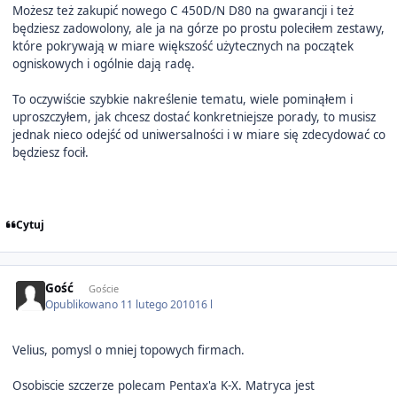
Możesz też zakupić nowego C 450D/N D80 na gwarancji i też
będziesz zadowolony, ale ja na górze po prostu poleciłem zestawy,
które pokrywają w miare większość użytecznych na początek
ogniskowych i ogólnie dają radę.
To oczywiście szybkie nakreślenie tematu, wiele pominąłem i
uproszczyłem, jak chcesz dostać konkretniejsze porady, to musisz
jednak nieco odejść od uniwersalności i w miare się zdecydować co
będziesz focił.
Cytuj
Gość
Goście
Opublikowano
11 lutego 2010
16 l
Velius, pomysl o mniej topowych firmach.
Osobiscie szczerze polecam Pentax'a K-X. Matryca jest