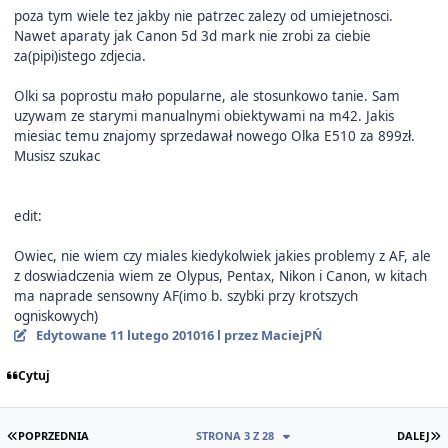
poza tym wiele tez jakby nie patrzec zalezy od umiejetnosci.
Nawet aparaty jak Canon 5d 3d mark nie zrobi za ciebie
za(pipi)istego zdjecia.
Olki sa poprostu mało popularne, ale stosunkowo tanie. Sam
uzywam ze starymi manualnymi obiektywami na m42. Jakis
miesiac temu znajomy sprzedawał nowego Olka E510 za 899zł.
Musisz szukac
edit:
Owiec, nie wiem czy miales kiedykolwiek jakies problemy z AF, ale
z doswiadczenia wiem ze Olypus, Pentax, Nikon i Canon, w kitach
ma naprade sensowny AF(imo b. szybki przy krotszych
ogniskowych)
Edytowane
11 lutego 2010
16 l
przez MaciejPŃ
Cytuj
PIERWSZA STRONA
O
POPRZEDNIA
STRONA 3 Z 28
DALEJ