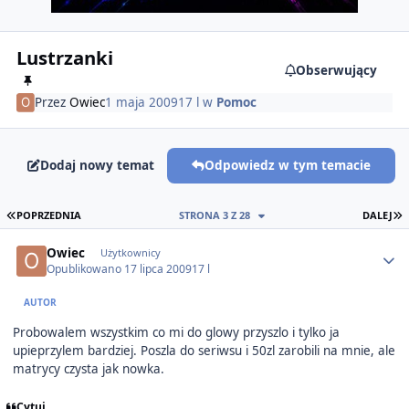
Lustrzanki
Obserwujący
Przez
Owiec
1 maja 2009
17 l
w
Pomoc
Dodaj nowy temat
Odpowiedz w tym temacie
PIERWSZA STRONA
O
POPRZEDNIA
STRONA 3 Z 28
DALEJ
Author stats
Owiec
Użytkownicy
Opublikowano
17 lipca 2009
17 l
AUTOR
Probowalem wszystkim co mi do glowy przyszlo i tylko ja
upieprzylem bardziej. Poszla do seriwsu i 50zl zarobili na mnie, ale
matrycy czysta jak nowka.
Cytuj