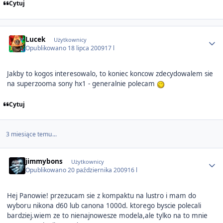
Cytuj
Author stats
Lucek
Użytkownicy
Opublikowano
18 lipca 2009
17 l
Jakby to kogos interesowalo, to koniec koncow zdecydowalem sie
na superzooma sony hx1 - generalnie polecam
Cytuj
3 miesiące temu...
Author stats
jimmybons
Użytkownicy
Opublikowano
20 października 2009
16 l
Hej Panowie! przezucam sie z kompaktu na lustro i mam do
wyboru nikona d60 lub canona 1000d. ktorego byscie polecali
bardziej.wiem ze to nienajnowesze modela,ale tylko na to mnie