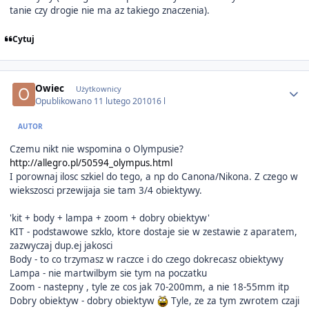
tanie czy drogie nie ma az takiego znaczenia).
Cytuj
Author stats
Owiec
Użytkownicy
Opublikowano
11 lutego 2010
16 l
AUTOR
Czemu nikt nie wspomina o Olympusie?
http://allegro.pl/50594_olympus.html
I porownaj ilosc szkiel do tego, a np do Canona/Nikona. Z czego w
wiekszosci przewijaja sie tam 3/4 obiektywy.
'kit + body + lampa + zoom + dobry obiektyw'
KIT - podstawowe szklo, ktore dostaje sie w zestawie z aparatem,
zazwyczaj dup.ej jakosci
Body - to co trzymasz w raczce i do czego dokrecasz obiektywy
Lampa - nie martwilbym sie tym na poczatku
Zoom - nastepny , tyle ze cos jak 70-200mm, a nie 18-55mm itp
Dobry obiektyw - dobry obiektyw
Tyle, ze za tym zwrotem czaji