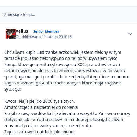
2 miesiące temu...
Author stats
Velius
Senior Member
Opublikowano
11 lutego 2010
16 l
Chcialbym kupic Lustrzanke,aczkolwiek jestem zielony w tym
temacie (no,jasno zielony;p),bo do tej pory uzywalem tylko
kompaktowego apratu cyfrowego za 300zl,na ustawieniach
defaultowych,no ale czas to zmienic,zainwestowac w porzadny
sprzet,ogarnac go i porobic dobre zdjecia,dlatego licze na pomoc
kogos obeznanego,a oto troche danych ktore maja rozjasnic
sytuacje:
Kwota: Najlepiej do 2000 tys zlotych.
Amator,zdjecia najchetniej do robienia
krajobrazow,owadow,ludzi,zwierzat,no wszystko.Zarowno obrazy
statyczne jak i w ruchu (zalezy mi na dobrej jakosci),chcialbym
zeby mial jakis porzadny zoom,serie zdjec itp.
Zdjecia zarowno outdoor jak i indoor.