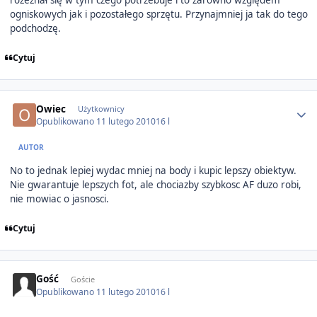
rozeznał się w tym czego potrzebuje i to zarówno względem
ogniskowych jak i pozostałego sprzętu. Przynajmniej ja tak do tego
podchodzę.
Cytuj
Author stats
Owiec
Użytkownicy
Opublikowano
11 lutego 2010
16 l
AUTOR
No to jednak lepiej wydac mniej na body i kupic lepszy obiektyw.
Nie gwarantuje lepszych fot, ale chociazby szybkosc AF duzo robi,
nie mowiac o jasnosci.
Cytuj
Gość
Goście
Opublikowano
11 lutego 2010
16 l