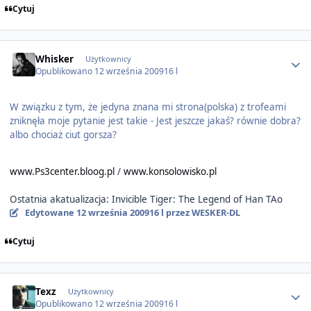
Cytuj
Author stats
Whisker
Użytkownicy
Opublikowano
12 września 2009
16 l
W związku z tym, że jedyna znana mi strona(polska) z trofeami
zniknęła moje pytanie jest takie - Jest jeszcze jakaś? równie dobra?
albo chociaż ciut gorsza?
www.Ps3center.bloog.pl
/
www.konsolowisko.pl
Ostatnia akatualizacja: Invicible Tiger: The Legend of Han TAo
Edytowane
12 września 2009
16 l
przez WESKER-DL
Cytuj
Author stats
Texz
Użytkownicy
Opublikowano
12 września 2009
16 l