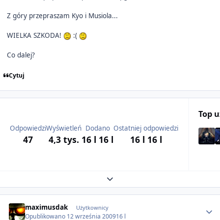
Z góry przepraszam Kyo i Musiola...
WIELKA SZKODA!
:(
Co dalej?
Cytuj
Top 
Odpowiedzi
Wyświetleń
Dodano
Ostatniej odpowiedzi
47
4,3 tys.
16 l
16 l
16 l
16 l
Expand topic overview
Author stats
maximusdak
Użytkownicy
Opublikowano
12 września 2009
16 l