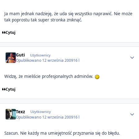
Ja mam jednak nadzieję, że uda się wszystko naprawić. Nie może
tak poprostu tak super stronka zniknąć.
Cytuj
Author stats
Guti
Użytkownicy
Opublikowano
12 września 2009
16 l
Widzę, że mieliście profesjonalnych adminów.
Cytuj
Author stats
Texz
Użytkownicy
Opublikowano
12 września 2009
16 l
Szacun. Nie każdy ma umiejętność przyznania się do błędu.