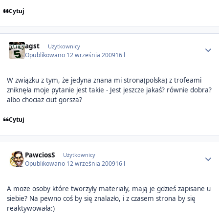
Cytuj
Author stats
agst
Użytkownicy
Opublikowano
12 września 2009
16 l
W związku z tym, że jedyna znana mi strona(polska) z trofeami
zniknęła moje pytanie jest takie - Jest jeszcze jakaś? równie dobra?
albo chociaż ciut gorsza?
Cytuj
Author stats
PawciosS
Użytkownicy
Opublikowano
12 września 2009
16 l
A może osoby które tworzyły materiały, mają je gdzieś zapisane u
siebie? Na pewno coś by się znalazło, i z czasem strona by się
reaktywowała:)