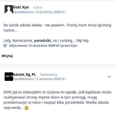
Gość Kyo
Goście
Opublikowano
12 września 2009
16 l
No kurde szkoda wielka - nie powiem. Trochę mam teraz zjechany
humor...
Listy, tłumaczenia,
poradniki,
no i ranking... hlip hlip
Edytowane
12 września 2009
16 l
przez Kyo
Cytuj
Author stats
kaczor_kg_PL
Użytkownicy
Opublikowano
12 września 2009
16 l
Ehhh jak to zobaczyłem to szczena mi opadła. Jeśli będziecie chcieli
reaktywować stronę chętnie Wam w tym pomogę, mogę
przetłumaczyć co nieco i napisać kilka poradników. Wielka szkoda
naprawdę...