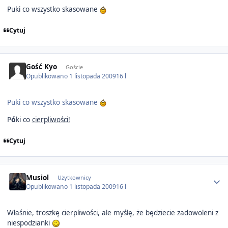
Puki co wszystko skasowane
Cytuj
Gość Kyo
Goście
Opublikowano
1 listopada 2009
16 l
Puki co wszystko skasowane
ó
P
ki co
cierpliwości!
Cytuj
Author stats
Musiol
Użytkownicy
Opublikowano
1 listopada 2009
16 l
Właśnie, troszkę cierpliwości, ale myślę, że będziecie zadowoleni z
niespodzianki