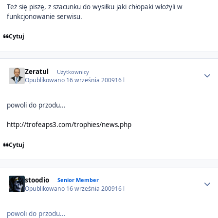
Też się piszę, z szacunku do wysiłku jaki chłopaki włożyli w
funkcjonowanie serwisu.
Cytuj
Author stats
Zeratul
Użytkownicy
Opublikowano
16 września 2009
16 l
powoli do przodu...
http://trofeaps3.com/trophies/news.php
Cytuj
Author stats
stoodio
Senior Member
Opublikowano
16 września 2009
16 l
powoli do przodu...