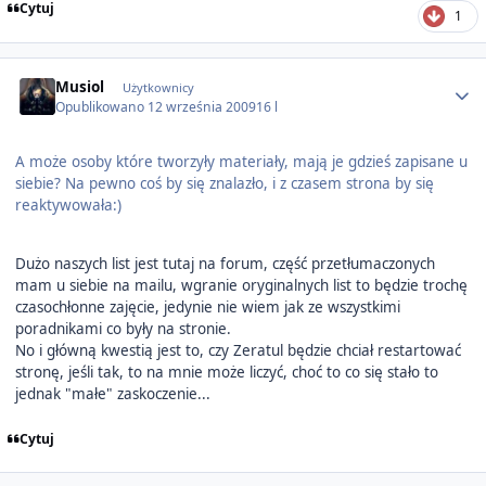
Cytuj
1
Author stats
Musiol
Użytkownicy
Opublikowano
12 września 2009
16 l
A może osoby które tworzyły materiały, mają je gdzieś zapisane u
siebie? Na pewno coś by się znalazło, i z czasem strona by się
reaktywowała:)
Dużo naszych list jest tutaj na forum, część przetłumaczonych
mam u siebie na mailu, wgranie oryginalnych list to będzie trochę
czasochłonne zajęcie, jedynie nie wiem jak ze wszystkimi
poradnikami co były na stronie.
No i główną kwestią jest to, czy Zeratul będzie chciał restartować
stronę, jeśli tak, to na mnie może liczyć, choć to co się stało to
jednak "małe" zaskoczenie...
Cytuj