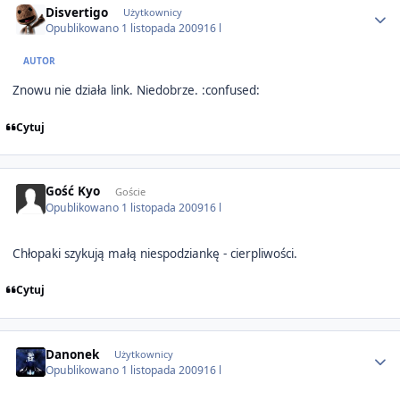
Disvertigo
Użytkownicy
Opublikowano
1 listopada 2009
16 l
AUTOR
Znowu nie działa link. Niedobrze. :confused:
Cytuj
Gość Kyo
Goście
Opublikowano
1 listopada 2009
16 l
Chłopaki szykują małą niespodziankę - cierpliwości.
Cytuj
Author stats
Danonek
Użytkownicy
Opublikowano
1 listopada 2009
16 l