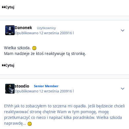
Cytuj
Author stats
Danonek
Użytkownicy
Opublikowano
12 września 2009
16 l
Wielka szkoda.
Mam nadzieje że ktoś reaktywuje tą stronkę.
Cytuj
Author stats
stoodio
Senior Member
Opublikowano
12 września 2009
16 l
Ehhh jak to zobaczyłem to szczena mi opadła. Jeśli będziecie chcieli
reaktywować stronę chętnie Wam w tym pomogę, mogę
przetłumaczyć co nieco i napisać kilka poradników. Wielka szkoda
naprawdę...