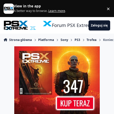
Skocz do zawartości
View in the app
×
Di
A better way to browse.
Learn more
.
Forum PSX Extreme
Zaloguj się
Strona główna
Platforma
Sony
PS3
Trofea
Koniec