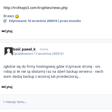
http://trofeaps3.com/trophies/news.php
Brawo
Edytowane
16 września 2009
16 l
przez stoodio
Cytuj
Gość pawel_k
Goście
Opublikowano
17 września 2009
16 l
zgłoście się do firmy hostingowej gdzie trzymacie stronę - oni
robią (o ile nie są idiotami) raz na dzień backup serwera - niech
wam dadzą backup z wczoraj lub przedwczoraj...
Cytuj
1 miesiąc temu...
Author stats