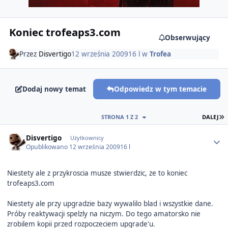
Koniec trofeaps3.com
Obserwujący
Przez
Disvertigo
12 września 2009
16 l
w
Trofea
Dodaj nowy temat
Odpowiedz w tym temacie
O
STRONA 1 Z 2
DALEJ
Author stats
Disvertigo
Użytkownicy
Opublikowano
12 września 2009
16 l
Niestety ale z przykroscia musze stwierdzic, ze to koniec
trofeaps3.com
Niestety ale przy upgradzie bazy wywalilo blad i wszystkie dane.
Próby reaktywacji spelzly na niczym. Do tego amatorsko nie
zrobilem kopii przed rozpoczeciem upgrade'u.