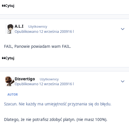
Cytuj
Author stats
A.L.I
Użytkownicy
Opublikowano
12 września 2009
16 l
FAIL, Panowie powiadam wam FAIL.
Cytuj
Author stats
Disvertigo
Użytkownicy
Opublikowano
12 września 2009
16 l
AUTOR
Szacun. Nie każdy ma umiejętność przyznania się do błędu.
Dlatego, że nie potrafisz zdobyć platyn. (nie masz 100%).