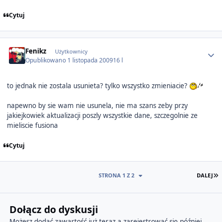
Cytuj
Author stats
Fenikz
Użytkownicy
Opublikowano
1 listopada 2009
16 l
to jednak nie zostala usunieta? tylko wszystko zmieniacie?
napewno by sie wam nie usunela, nie ma szans zeby przy
jakiejkowiek aktualizacji poszly wszystkie dane, szczegolnie ze
mieliscie fusiona
Cytuj
O
STRONA 1 Z 2
DALEJ
Dołącz do dyskusji
Możesz dodać zawartość już teraz a zarejestrować się później.