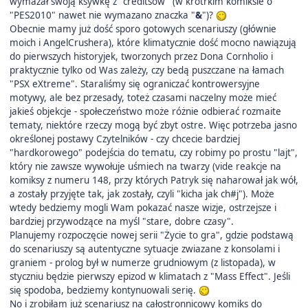
wymazał swoją ksywkę z "creditsów" (w krótrkim komiksie o
"PES2010" nawet nie wymazano znaczka "
&
")?
Obecnie mamy już dość sporo gotowych scenariuszy (głównie
moich i AngelCrushera), które klimatycznie dość mocno nawiązują
do pierwszych historyjek, tworzonych przez Dona Cornholio i
praktycznie tylko od Was zależy, czy bedą puszczane na łamach
"PSX eXtreme". Staraliśmy się ograniczać kontrowersyjne
motywy, ale bez przesady, toteż czasami naczelny może mieć
jakieś objekcje - społeczeństwo może różnie odbierać rozmaite
tematy, niektóre rzeczy mogą być zbyt ostre. Więc potrzeba jasno
określonej postawy Czytelników - czy chcecie bardziej
"hardkorowego" podejścia do tematu, czy robimy po prostu "lajt",
który nie zawsze wywołuje uśmiech na twarzy (vide reakcje na
komiksy z numeru 148, przy których Patryk się naharował jak wół,
a zostały przyjęte tak, jak zostały, czyli "kicha jak ch#j"). Może
wtedy bedziemy mogli Wam pokazać nasze wizje, ostrzejsze i
bardziej przywodzące na myśl "stare, dobre czasy".
Planujemy rozpoczęcie nowej serii "Życie to gra", gdzie podstawą
do scenariuszy są autentyczne sytuacje zwiazane z konsolami i
graniem - prolog był w numerze grudniowym (z listopada), w
styczniu będzie pierwszy epizod w klimatach z "Mass Effect". Jeśli
się spodoba, bedziemy kontynuowali serię.
No i zrobiłam już scenariusz na całostronnicowy komiks do