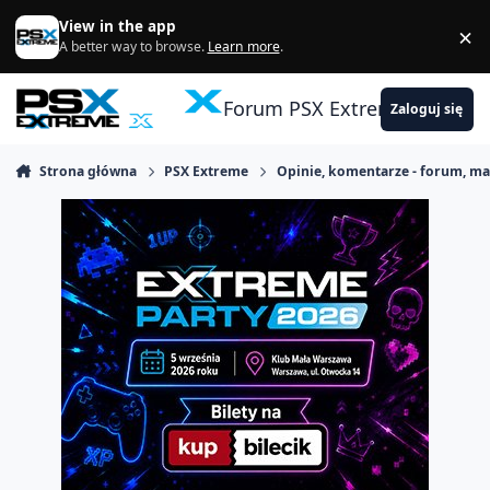
Skocz do zawartości
View in the app
×
Di
A better way to browse.
Learn more
.
Forum PSX Extreme
Zaloguj się
Strona główna
PSX Extreme
Opinie, komentarze - forum, m