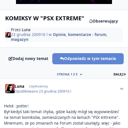
KOMIKSY W "PSX EXTREME"
Obserwujący
Przez
Luna
23 grudnia 2009
16 l
w
Opinie, komentarze - forum,
magazyn
Dodaj nowy temat
Odpowiedz w tym temacie
O
STRONA 1 Z 5
DALEJ
Author stats
Luna
Użytkownicy
Opublikowano
23 grudnia 2009
16 l
Heloł. :potter:
Był kiedyś taki temat chyba, gdzie każdy mógł się wypowiedzieć
na temat komiksów, zamieszczanych na łamach "PSX eXtreme".
Mniemam, że po zmianach na Forum został usunięty, więc - jako