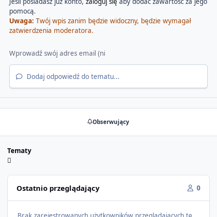
Jeśli posiadasz już konto,
zaloguj się
aby dodać zawartość za jego
pomocą.
Uwaga:
Twój wpis zanim będzie widoczny, będzie wymagał
zatwierdzenia moderatora.
Dodaj odpowiedź do tematu...
Obserwujący
Tematy
Ostatnio przeglądający
0
Brak zarejestrowanych użytkowników przeglądających tę