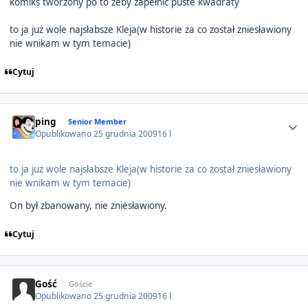
komiks tworzony po to żeby zapełnić puste kwadraty
to ja już wole najsłabsze Kleja(w historie za co został zniesławiony
nie wnikam w tym temacie)
Cytuj
Author stats
ping
Senior Member
Opublikowano
25 grudnia 2009
16 l
to ja już wole najsłabsze Kleja(w historie za co został zniesławiony
nie wnikam w tym temacie)
On był zbanowany, nie zniesławiony.
Cytuj
Gość
Goście
Opublikowano
25 grudnia 2009
16 l