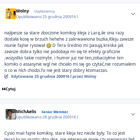
Author stats
Wolny
Użytkownicy
Opublikowano
25 grudnia 2009
16 l
najlpesze sa stare zboczone komiksy kleja z Larą,ile ona razy
dostała kosę w brzuch hehehe z zakrwawiona buzka,Kleju zawsze
niunie fajnie rysował
:D Tera średnio mi pasują,kreska jak
zawsze dobra tylko nie podobaja mi się te efekty graficzne
,wszystko takie rozmyte. i humor juz nie ten,zobaczyłme ten
komiks o assasynie wgl nie chciało mi się go czytać,nie rozumiałem
o co w nich chodzi.To nie jest stary dobry ktomaczas.
Edytowane
25 grudnia 2009
16 l
przez Wolny
Cytuj
Author stats
MichAelis
Senior Member
Opublikowano
28 grudnia 2009
16 l
Cysio mial fajne komiksy, stare kleja tez niezle byly. To co jest
teraz to po prostu dno dna, nie interesuje mnie czy scenariusz byl