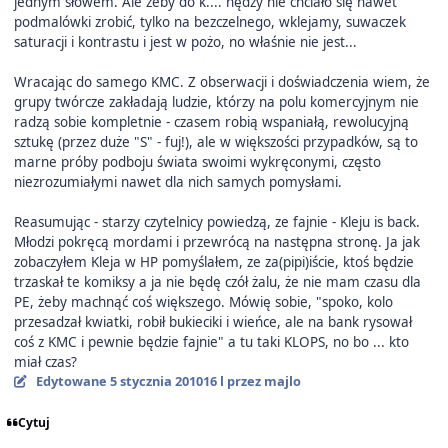
jednym słowem. Ale żeby do k.... nędzy nie chciało się nawet
podmalówki zrobić, tylko na bezczelnego, wklejamy, suwaczek
saturacji i kontrastu i jest w pożo, no właśnie nie jest...
Wracając do samego KMC. Z obserwacji i doświadczenia wiem, że
grupy twórcze zakładają ludzie, którzy na polu komercyjnym nie
radzą sobie kompletnie - czasem robią wspaniałą, rewolucyjną
sztukę (przez duże "S" - fuj!), ale w większości przypadków, są to
marne próby podboju świata swoimi wykręconymi, często
niezrozumiałymi nawet dla nich samych pomysłami.
Reasumując - starzy czytelnicy powiedzą, ze fajnie - Kleju is back.
Młodzi pokręcą mordami i przewrócą na następna stronę. Ja jak
zobaczyłem Kleja w HP pomyślałem, ze za(pipi)iście, ktoś będzie
trzaskał te komiksy a ja nie będę czół żalu, że nie mam czasu dla
PE, żeby machnąć coś większego. Mówię sobie, "spoko, kolo
przesadzał kwiatki, robił bukieciki i wieńce, ale na bank rysował
coś z KMC i pewnie będzie fajnie" a tu taki KLOPS, no bo ... kto
miał czas?
Edytowane
5 stycznia 2010
16 l
przez majlo
Cytuj