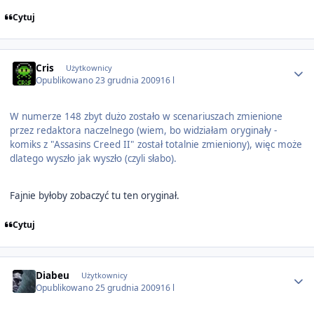
Cytuj
Author stats
Cris
Użytkownicy
Opublikowano
23 grudnia 2009
16 l
W numerze 148 zbyt dużo zostało w scenariuszach zmienione
przez redaktora naczelnego (wiem, bo widziałam oryginały -
komiks z "Assasins Creed II" został totalnie zmieniony), więc może
dlatego wyszło jak wyszło (czyli słabo).
Fajnie byłoby zobaczyć tu ten oryginał.
Cytuj
Author stats
Diabeu
Użytkownicy
Opublikowano
25 grudnia 2009
16 l