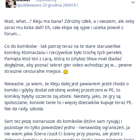
Opublikowano
23 grudnia 2009
16 l
Wait, what...? Kleju ma bana? Zdrożny człek, a i owszem, ale żeby
zaraz mu kicka dali? Eh, cała ekipa się sypie i ucieka powoli z
forum...
Co do komiksów - tak patrzę teraz na te stare starusieńkie
komiksy Ktomaczasu i rzeczywiście było trochę tych perełek.
Pamięta ktoś ten z Larą, którą to (chyba) Shiva miał zbadać
dogłębnie, aby poznać sekret gier video wchodząc jej w... pewne
strasznie cenzuralne miejsce.
Nieważne. Ja wiem, że Kleju dalej jest pawianem jeżeli chodzi o
komiks i gdyby dostał odrobinę wolnej przestrzeni w PE, to
komiksy byłyby szczerze zaj.ebiste. Niestety, jako, że gry są
spolszczane, konsole tanie to i więcej dzieciaków kupuje teraz PE.
Nie da rady, szkoda.
Sam też piszę scenariusze do komiksów (które sam rysuję) i
pozostaje mi tylko powiedzieć jedno - nienawidzę ograniczeń. Ja
nie wiem jakie Ściera rzucił Ci ściany przy pisaniu, ale jeżeli z