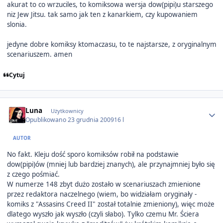
akurat to co wrzuciles, to komiksowa wersja dow(pipi)u starszego
niz Jew Jitsu. tak samo jak ten z kanarkiem, czy kupowaniem
slonia.
jedyne dobre komiksy ktomaczasu, to te najstarsze, z oryginalnym
scenariuszem. amen
Cytuj
Author stats
Luna
Użytkownicy
Opublikowano
23 grudnia 2009
16 l
AUTOR
No fakt. Kleju dość sporo komiksów robił na podstawie
dow(pipi)ów (mniej lub bardziej znanych), ale przynajmniej było się
z czego pośmiać.
W numerze 148 zbyt dużo zostało w scenariuszach zmienione
przez redaktora naczelnego (wiem, bo widziałam oryginały -
komiks z "Assasins Creed II" został totalnie zmieniony), więc może
dlatego wyszło jak wyszło (czyli słabo). Tylko czemu Mr. Ściera