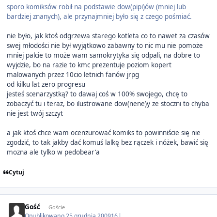
sporo komiksów robił na podstawie dow(pipi)ów (mniej lub
bardziej znanych), ale przynajmniej było się z czego pośmiać.
nie było, jak ktoś odgrzewa starego kotleta co to nawet za czasów
swej młodości nie był wyjątkowo zabawny to nic mu nie pomoże
mniej palcie to może wam samokrytyka się odpali, na dobre to
wyjdzie, bo na razie to kmc prezentuje poziom kopert
malowanych przez 10cio letnich fanów jrpg
od kilku lat zero progresu
jesteś scenarzystką? to dawaj coś w 100% swojego, chcę to
zobaczyć tu i teraz, bo ilustrowane dow(nene)y ze stoczni to chyba
nie jest twój szczyt
a jak ktoś chce wam ocenzurować komiks to powinniście się nie
zgodzić, to tak jakby dać komuś lalkę bez rączek i nóżek, bawić się
mozna ale tylko w pedobear'a
Cytuj
Gość
Goście
Opublikowano
25 grudnia 2009
16 l