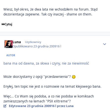
Wiesz, był okres, że dwa lata nie wchodziłem na forum. Stąd
dezorientacja zapewne. Tak czy inaczej - shame on them.
Cytuj
Author stats
Luna
Użytkownicy
Opublikowano
23 grudnia 2009
16 l
AUTOR
bana ma od dawna, za słowa i czyny, nie za niewinność
Może skorzystamy z opcji "przedawnienia"?
Enyłej, ten topic nie jest o rozmowie na temat klejowego bana.
Więc... Co Wam się podoba, a co nie podoba w komiksach
zamieszczanych na łamach "PSX eXtreme"?
Edytowane
23 grudnia 2009
16 l
przez Luna