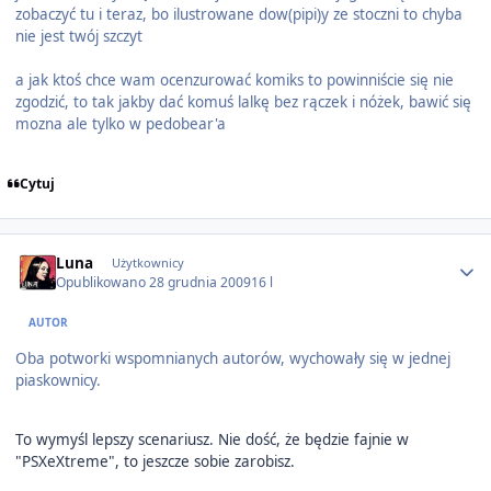
zobaczyć tu i teraz, bo ilustrowane dow(pipi)y ze stoczni to chyba
nie jest twój szczyt
a jak ktoś chce wam ocenzurować komiks to powinniście się nie
zgodzić, to tak jakby dać komuś lalkę bez rączek i nóżek, bawić się
mozna ale tylko w pedobear'a
Cytuj
Author stats
Luna
Użytkownicy
Opublikowano
28 grudnia 2009
16 l
AUTOR
Oba potworki wspomnianych autorów, wychowały się w jednej
piaskownicy.
To wymyśl lepszy scenariusz. Nie dość, że będzie fajnie w
"PSXeXtreme", to jeszcze sobie zarobisz.