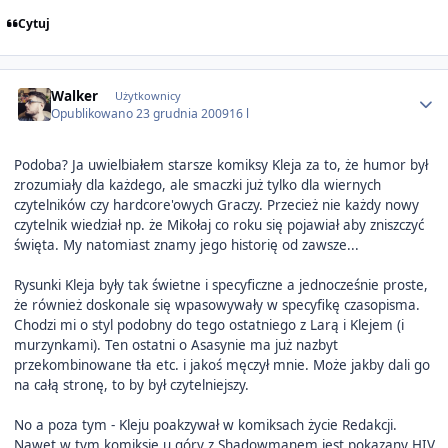
Cytuj
Author stats
Walker
Użytkownicy
Opublikowano
23 grudnia 2009
16 l
Podoba? Ja uwielbiałem starsze komiksy Kleja za to, że humor był
zrozumiały dla każdego, ale smaczki już tylko dla wiernych
czytelników czy hardcore'owych Graczy. Przecież nie każdy nowy
czytelnik wiedział np. że Mikołaj co roku się pojawiał aby zniszczyć
święta. My natomiast znamy jego historię od zawsze...
Rysunki Kleja były tak świetne i specyficzne a jednocześnie proste,
że również doskonale się wpasowywały w specyfikę czasopisma.
Chodzi mi o styl podobny do tego ostatniego z Larą i Klejem (i
murzynkami). Ten ostatni o Asasynie ma już nazbyt
przekombinowane tła etc. i jakoś męczył mnie. Może jakby dali go
na całą stronę, to by był czytelniejszy.
No a poza tym - Kleju poakzywał w komiksach życie Redakcji.
Nawet w tym komiksie u góry z Shadowmanem jest pokazany HIV