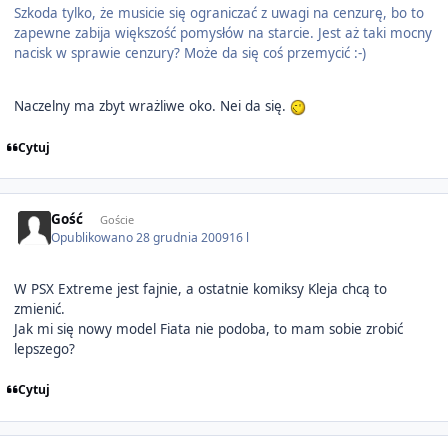
Szkoda tylko, że musicie się ograniczać z uwagi na cenzurę, bo to
zapewne zabija większość pomysłów na starcie. Jest aż taki mocny
nacisk w sprawie cenzury? Może da się coś przemycić :-)
Naczelny ma zbyt wrażliwe oko. Nei da się.
Cytuj
Gość
Goście
Opublikowano
28 grudnia 2009
16 l
W PSX Extreme jest fajnie, a ostatnie komiksy Kleja chcą to
zmienić.
Jak mi się nowy model Fiata nie podoba, to mam sobie zrobić
lepszego?
Cytuj
Author stats