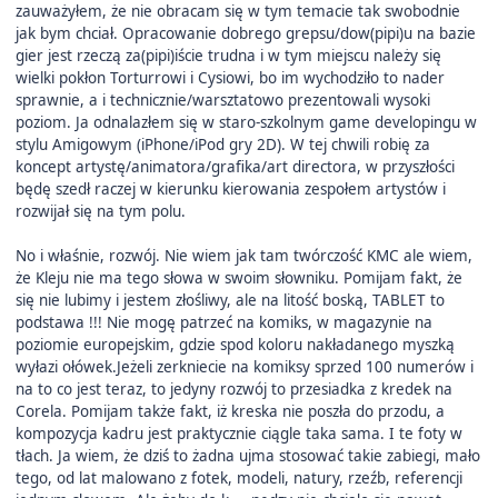
zauważyłem, że nie obracam się w tym temacie tak swobodnie
jak bym chciał. Opracowanie dobrego grepsu/dow(pipi)u na bazie
gier jest rzeczą za(pipi)iście trudna i w tym miejscu należy się
wielki pokłon Torturrowi i Cysiowi, bo im wychodziło to nader
sprawnie, a i technicznie/warsztatowo prezentowali wysoki
poziom. Ja odnalazłem się w staro-szkolnym game developingu w
stylu Amigowym (iPhone/iPod gry 2D). W tej chwili robię za
koncept artystę/animatora/grafika/art directora, w przyszłości
będę szedł raczej w kierunku kierowania zespołem artystów i
rozwijał się na tym polu.
No i właśnie, rozwój. Nie wiem jak tam twórczość KMC ale wiem,
że Kleju nie ma tego słowa w swoim słowniku. Pomijam fakt, że
się nie lubimy i jestem złośliwy, ale na litość boską, TABLET to
podstawa !!! Nie mogę patrzeć na komiks, w magazynie na
poziomie europejskim, gdzie spod koloru nakładanego myszką
wyłazi ołówek.Jeżeli zerkniecie na komiksy sprzed 100 numerów i
na to co jest teraz, to jedyny rozwój to przesiadka z kredek na
Corela. Pomijam także fakt, iż kreska nie poszła do przodu, a
kompozycja kadru jest praktycznie ciągle taka sama. I te foty w
tłach. Ja wiem, że dziś to żadna ujma stosować takie zabiegi, mało
tego, od lat malowano z fotek, modeli, natury, rzeźb, referencji