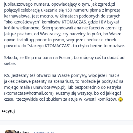
jubileuszowego numeru, opowiadający o tym, jak zg(red.)zi
połączyli celebrację ukazania się 150 numeru pisma z imprezą
karnawałową. Jest mocno, w klimatach podobnych do starych
"okolicznościowych" komiksów KTOMACZAS, gdzie HIV bzykał
króliki wielkanocne, Ścierę sondowali analnie faceci w czerni itp.
Jak już pisałam, od Was zalezy, czy naczelny to puści, bo Wasze
opinie kształtują ponoć to pismo, więc jeżeli bedziecie chcieli
powrotu do "starego KTOMACZAS", to chyba bedzie to mozliwe.
Szkoda, że Kleju ma bana na Forum, bo mógłby coś tu dodać od
siebie.
P.S. Jestesmy też otwarci na Wasze pomysły, więc jeżeli macie
jakieś ciekawe patenty na scenariusz, to możecie je podsyłać na
mojego maila (lunawicca@wp.pl), lub bezpośrednio do Patryka
(ktomaczas@hotmail.com). Ruszmy się wszyscy, bo od jakiegoś
czasu rzeczywiście coś zbukiem zalatuje w kwestii komiksów.
Cytuj
Author stats
Walker
Użytkownicy