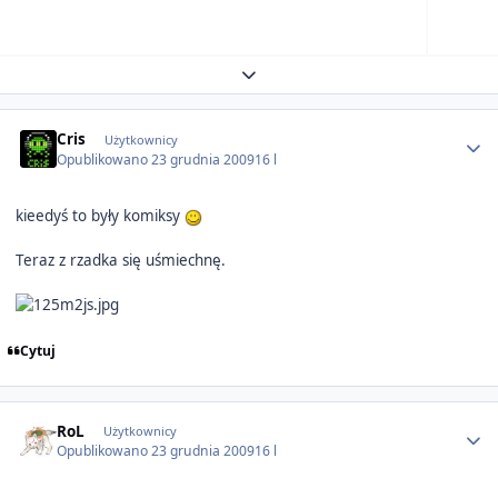
Expand topic overview
Author stats
Cris
Użytkownicy
Opublikowano
23 grudnia 2009
16 l
kieedyś to były komiksy
Teraz z rzadka się uśmiechnę.
Cytuj
Author stats
RoL
Użytkownicy
Opublikowano
23 grudnia 2009
16 l