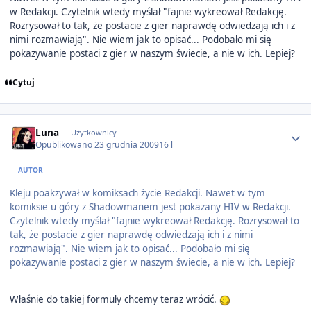
w Redakcji. Czytelnik wtedy myślał "fajnie wykreował Redakcję.
Rozrysował to tak, że postacie z gier naprawdę odwiedzają ich i z
nimi rozmawiają". Nie wiem jak to opisać... Podobało mi się
pokazywanie postaci z gier w naszym świecie, a nie w ich. Lepiej?
Cytuj
Author stats
Luna
Użytkownicy
Opublikowano
23 grudnia 2009
16 l
AUTOR
Kleju poakzywał w komiksach życie Redakcji. Nawet w tym
komiksie u góry z Shadowmanem jest pokazany HIV w Redakcji.
Czytelnik wtedy myślał "fajnie wykreował Redakcję. Rozrysował to
tak, że postacie z gier naprawdę odwiedzają ich i z nimi
rozmawiają". Nie wiem jak to opisać... Podobało mi się
pokazywanie postaci z gier w naszym świecie, a nie w ich. Lepiej?
Właśnie do takiej formuły chcemy teraz wrócić.