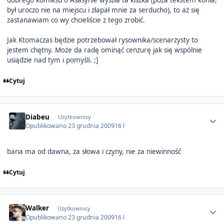
dobrego komiksu o Asasynie wyszła ta kiszka (poza tekstem konia,
był uroczo nie na miejscu i złapał mnie za serducho), to aż się
zastanawiam co wy chcieliście z tego zrobić.
Jak Ktomaczas będzie potrzebował rysownika/scenarzysty to
jestem chętny. Może da radę ominąć cenzurę jak się wspólnie
usiądzie nad tym i pomyśli. ;]
Cytuj
Author stats
Diabeu
Użytkownicy
Opublikowano
23 grudnia 2009
16 l
bana ma od dawna, za słowa i czyny, nie za niewinność
Cytuj
Author stats
Walker
Użytkownicy
Opublikowano
23 grudnia 2009
16 l