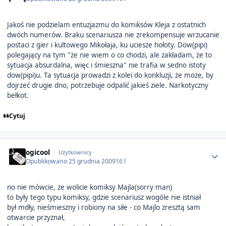
Jakoś nie podzielam entuzjazmu do komiksów Kleja z ostatnich
dwóch numerów. Braku scenariusza nie zrekompensuje wrzucanie
postaci z gier i kultowego Mikołaja, ku uciesze hołoty. Dow(pipi)
polegający na tym "że nie wiem o co chodzi, ale zakładam, że to
sytuacja absurdalna, więc i śmieszna" nie trafia w sedno istoty
dow(pipi)u. Ta sytuacja prowadzi z kolei do konkluzji, że może, by
dojrzeć drugie dno, potrzebuje odpalić jakieś ziele. Narkotyczny
bełkot.
Cytuj
Author stats
ogicool
Użytkownicy
Opublikowano
25 grudnia 2009
16 l
no nie mówcie, ze wolicie komiksy Majla(sorry man)
to były tego typu komiksy, gdzie scenariusz wogóle nie istniał
był mdły, nieśmieszny i robiony na siłe - co Majlo zresztą sam
otwarcie przyznał,