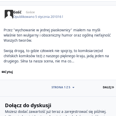
Gość
Goście
Opublikowano
5 stycznia 2010
16 l
Przez "wychowanie w jednej piaskownicy" miałem na myśli
właśnie ten wulgarny i obsceniczny humor oraz ogólną niefajność
Waszych tworów.
Swoją drogą, to gdzie człowiek nie spojrzy, to komiksiarze(od
chińskich komiksów też) z naszego pięknego kraju, jadą jeden na
drugiego. Silna ta nasza scena, nie ma co...
Cytuj
O
STRONA 1 Z 5
DALEJ
Dołącz do dyskusji
Możesz dodać zawartość już teraz a zarejestrować się później.