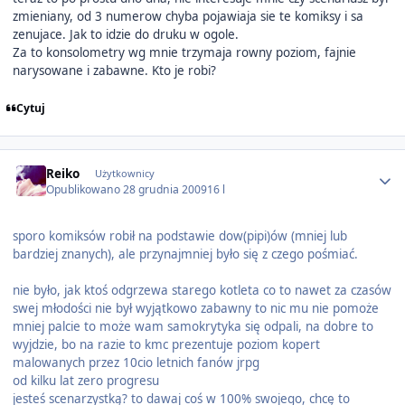
zmieniany, od 3 numerow chyba pojawiaja sie te komiksy i sa
zenujace. Jak to idzie do druku w ogole.
Za to konsolometry wg mnie trzymaja rowny poziom, fajnie
narysowane i zabawne. Kto je robi?
Cytuj
Author stats
Reiko
Użytkownicy
Opublikowano
28 grudnia 2009
16 l
sporo komiksów robił na podstawie dow(pipi)ów (mniej lub
bardziej znanych), ale przynajmniej było się z czego pośmiać.
nie było, jak ktoś odgrzewa starego kotleta co to nawet za czasów
swej młodości nie był wyjątkowo zabawny to nic mu nie pomoże
mniej palcie to może wam samokrytyka się odpali, na dobre to
wyjdzie, bo na razie to kmc prezentuje poziom kopert
malowanych przez 10cio letnich fanów jrpg
od kilku lat zero progresu
jesteś scenarzystką? to dawaj coś w 100% swojego, chcę to