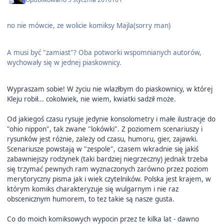
no nie mówcie, ze wolicie komiksy Majla(sorry man)
A musi być "zamiast"? Oba potworki wspomnianych autorów,
wychowały się w jednej piaskownicy.
Wypraszam sobie! W życiu nie wlazłbym do piaskownicy, w której
Kleju robił... cokolwiek, nie wiem, kwiatki sadził może.
Od jakiegoś czasu rysuje jedynie konsolometry i małe ilustracje do
"ohio nippon", tak zwane "lokówki". Z poziomem scenariuszy i
rysunków jest różnie, zależy od czasu, humoru, gier, zajawki.
Scenariusze powstają w "zespole", czasem wkradnie się jakiś
zabawniejszy rodzynek (taki bardziej niegrzeczny) jednak trzeba
się trzymać pewnych ram wyznaczonych zarówno przez poziom
merytoryczny pisma jak i wiek czytelników. Polska jest krajem, w
którym komiks charakteryzuje się wulgarnym i nie raz
obscenicznym humorem, to tez takie są nasze gusta.
Co do moich komiksowych wypocin przez te kilka lat - dawno