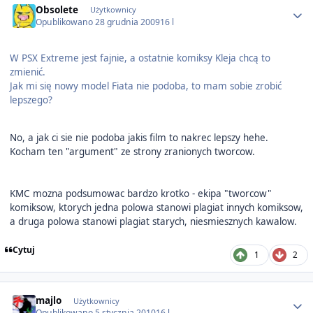
Obsolete
Użytkownicy
Opublikowano
28 grudnia 2009
16 l
W PSX Extreme jest fajnie, a ostatnie komiksy Kleja chcą to
zmienić.
Jak mi się nowy model Fiata nie podoba, to mam sobie zrobić
lepszego?
No, a jak ci sie nie podoba jakis film to nakrec lepszy hehe.
Kocham ten "argument" ze strony zranionych tworcow.
KMC mozna podsumowac bardzo krotko - ekipa "tworcow"
komiksow, ktorych jedna polowa stanowi plagiat innych komiksow,
a druga polowa stanowi plagiat starych, niesmiesznych kawalow.
Cytuj
1
2
Author stats
majlo
Użytkownicy
Opublikowano
5 stycznia 2010
16 l