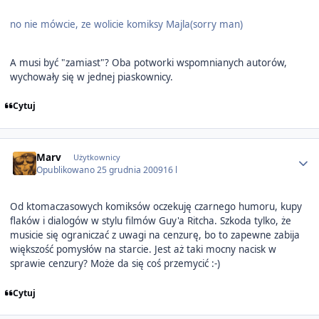
no nie mówcie, ze wolicie komiksy Majla(sorry man)
A musi być "zamiast"? Oba potworki wspomnianych autorów,
wychowały się w jednej piaskownicy.
Cytuj
Author stats
Marv
Użytkownicy
Opublikowano
25 grudnia 2009
16 l
Od ktomaczasowych komiksów oczekuję czarnego humoru, kupy
flaków i dialogów w stylu filmów Guy'a Ritcha. Szkoda tylko, że
musicie się ograniczać z uwagi na cenzurę, bo to zapewne zabija
większość pomysłów na starcie. Jest aż taki mocny nacisk w
sprawie cenzury? Może da się coś przemycić :-)
Cytuj