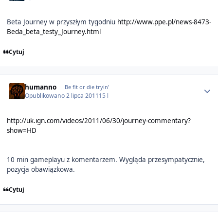
Beta Journey w przyszłym tygodniu
http://www.ppe.pl/news-8473-
Beda_beta_testy_Journey.html
Cytuj
Author stats
humanno
Be fit or die tryin'
Opublikowano
2 lipca 2011
15 l
http://uk.ign.com/videos/2011/06/30/journey-commentary?
show=HD
10 min gameplayu z komentarzem. Wygląda przesympatycznie,
pozycja obawiązkowa.
Cytuj
Author stats