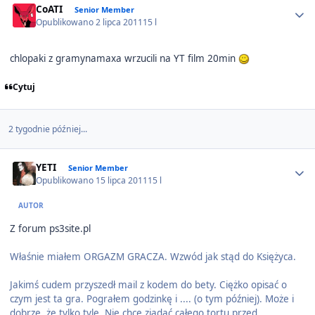
CoATI
Senior Member
Opublikowano
2 lipca 2011
15 l
chlopaki z gramynamaxa wrzucili na YT film 20min
Cytuj
2 tygodnie później...
Author stats
YETI
Senior Member
Opublikowano
15 lipca 2011
15 l
AUTOR
Z forum ps3site.pl
Właśnie miałem ORGAZM GRACZA. Wzwód jak stąd do Księżyca.
Jakimś cudem przyszedł mail z kodem do bety. Ciężko opisać o
czym jest ta gra. Pograłem godzinkę i .... (o tym później). Może i
dobrze, że tylko tyle. Nie chce zjadać całego tortu przed