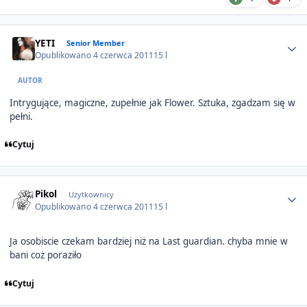
Author stats
YETI
Senior Member
Opublikowano
4 czerwca 2011
15 l
AUTOR
Intrygujące, magiczne, zupełnie jak Flower. Sztuka, zgadzam się w
pełni.
Cytuj
Author stats
Pikol
Użytkownicy
Opublikowano
4 czerwca 2011
15 l
Ja osobiscie czekam bardziej niż na Last guardian. chyba mnie w
bani coż poraziło
Cytuj