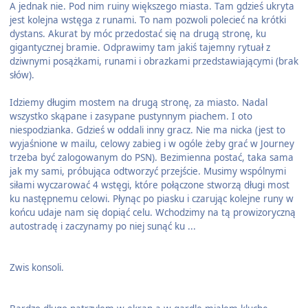
A jednak nie. Pod nim ruiny większego miasta. Tam gdzieś ukryta
jest kolejna wstęga z runami. To nam pozwoli polecieć na krótki
dystans. Akurat by móc przedostać się na drugą stronę, ku
gigantycznej bramie. Odprawimy tam jakiś tajemny rytuał z
dziwnymi posążkami, runami i obrazkami przedstawiającymi (brak
słów).
Idziemy długim mostem na drugą stronę, za miasto. Nadal
wszystko skąpane i zasypane pustynnym piachem. I oto
niespodzianka. Gdzieś w oddali inny gracz. Nie ma nicka (jest to
wyjaśnione w mailu, celowy zabieg i w ogóle żeby grać w Journey
trzeba być zalogowanym do PSN). Bezimienna postać, taka sama
jak my sami, próbująca odtworzyć przejście. Musimy wspólnymi
siłami wyczarować 4 wstęgi, które połączone stworzą długi most
ku następnemu celowi. Płynąc po piasku i czarując kolejne runy w
końcu udaje nam się dopiąć celu. Wchodzimy na tą prowizoryczną
autostradę i zaczynamy po niej sunąć ku ...
Zwis konsoli.