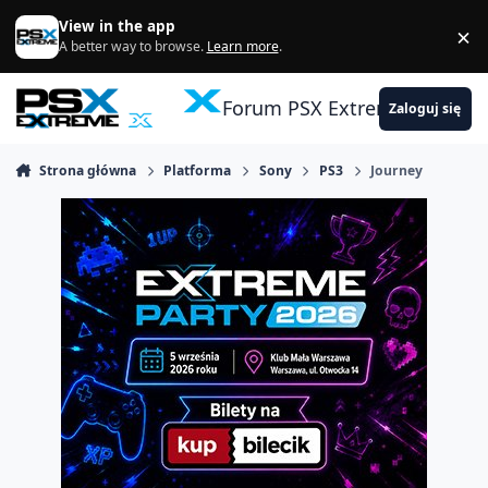
Skocz do zawartości
View in the app
×
Di
A better way to browse.
Learn more
.
Forum PSX Extreme
Zaloguj się
Strona główna
Platforma
Sony
PS3
Journey