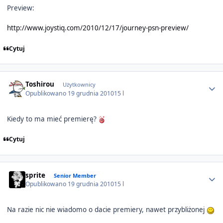
Preview:
http://www.joystiq.com/2010/12/17/journey-psn-preview/
Cytuj
Author stats
Toshirou
Użytkownicy
Opublikowano
19 grudnia 2010
15 l
Kiedy to ma mieć premierę?
Cytuj
Author stats
sprite
Senior Member
Opublikowano
19 grudnia 2010
15 l
Na razie nic nie wiadomo o dacie premiery, nawet przybliżonej