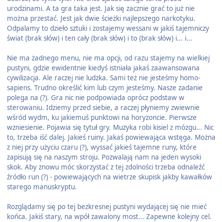
urodzinami. A ta gra taka jest. Jak się zacznie grać to już nie
można przestać. Jest jak dwie ścieżki najlepszego narkotyku.
Odpalamy to dzieło sztuki i zostajemy wessani w jakiś tajemniczy
świat (brak słów) i ten cały (brak słów) i to (brak słów) i... i...
Nie ma żadnego menu, nie ma opcji, od razu stajemy na wielkiej
pustyni, gdzie ewidentnie kiedyś istniała jakaś zaawansowana
cywilizacja. Ale raczej nie ludzka. Sami też nie jesteśmy homo-
sapiens. Trudno określić kim lub czym jesteśmy. Nasze zadanie
polega na (?). Gra nic nie podpowiada oprócz podstaw w
sterowaniu. Idziemy przed siebie, a raczej płyniemy zwiewnie
wśród wydm, ku jakiemuś punktowi na horyzoncie. Pierwsze
wzniesienie. Pojawia się tytuł gry. Muzyka robi kisiel z mózgu... Nic
to, trzeba iść dalej. Jakieś ruiny. Jakaś powiewająca wstęga. Można
z niej przy użyciu czaru (?), wyssać jakieś tajemne runy, które
zapisują się na naszym stroju. Pozwalają nam na jeden wysoki
skok. Aby znowu móc skorzystać z tej zdolności trzeba odnaleźć
źródło run (?) - powiewających na wietrze skupisk jakby kawałków
starego manuskryptu.
Rozglądamy się po tej bezkresnej pustyni wydającej się nie mieć
końca. Jakiś stary, na wpół zawalony most... Zapewne kolejny cel.