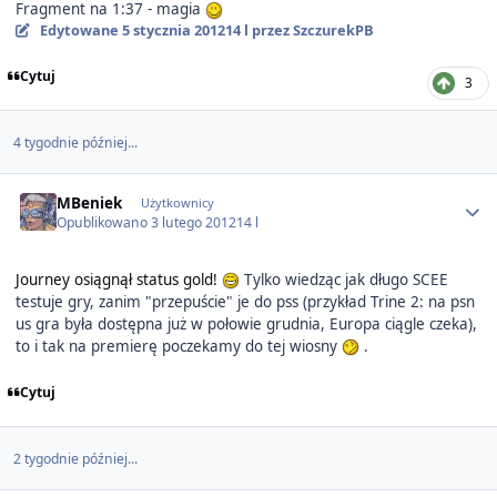
Fragment na 1:37 - magia
Edytowane
5 stycznia 2012
14 l
przez SzczurekPB
Cytuj
3
4 tygodnie później...
Author stats
MBeniek
Użytkownicy
Opublikowano
3 lutego 2012
14 l
Journey osiągnął status gold!
Tylko wiedząc jak długo SCEE
testuje gry, zanim "przepuście" je do pss (przykład Trine 2: na psn
us gra była dostępna już w połowie grudnia, Europa ciągle czeka),
to i tak na premierę poczekamy do tej wiosny
.
Cytuj
2 tygodnie później...