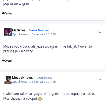
pojawi sie w grze
Cytuj
Author stats
McDrive
Senior Member
Opublikowano
5 czerwca 2011
15 l
Może i być krótka, ale jeżeli wciągnie mnie tak jak Flower to
przejdę ją kilka razy.
Cytuj
Author stats
MozayKnows
Użytkownicy
Opublikowano
6 czerwca 2011
15 l
Uwielbiam takie "artystyczne" gry, nie ma co kupuje na 100%.
Ktoś chętny na co-opa?