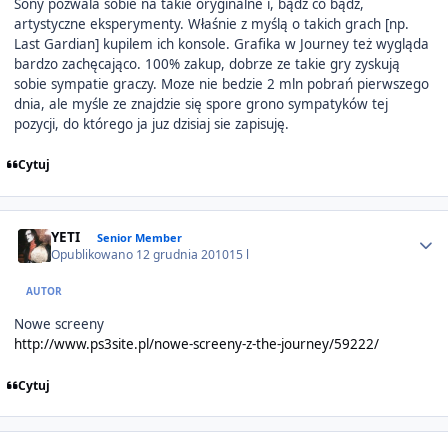
Sony pozwala sobie na takie oryginalne i, bądź co bądź,
artystyczne eksperymenty. Właśnie z myślą o takich grach [np.
Last Gardian] kupilem ich konsole. Grafika w Journey też wygląda
bardzo zachęcająco. 100% zakup, dobrze ze takie gry zyskują
sobie sympatie graczy. Moze nie bedzie 2 mln pobrań pierwszego
dnia, ale myśle ze znajdzie się spore grono sympatyków tej
pozycji, do którego ja juz dzisiaj sie zapisuję.
Cytuj
Author stats
YETI
Senior Member
Opublikowano
12 grudnia 2010
15 l
AUTOR
Nowe screeny
http://www.ps3site.pl/nowe-screeny-z-the-journey/59222/
Cytuj