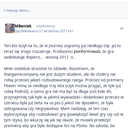
1 miesiąc temu...
Author stats
MBeniek
Użytkownicy
Opublikowano
27 września 2011
14 l
Ten kto liczył na to, że w Journey zagramy już niedługo (np. ja) to
teraz się srogo rozczaruje. Producenci
poinformowali
, że gra
zadebiutuje dopiero.... wiosną 2012 :o .
Mnie osobiście strasznie to zdziwiło. Rozumiem, że
thatgamecompany nie jest dużym studiem, ale do cholery nie
robią przecież jakieś rozbudowanego rpega. Przecież od premiery
Flower miną za niedługo trzy lata (czyli można przyjąć, że tyle już
robią Podróż), a sama gra nie ma być za długa (coś koło 4h,
przynajmniej tak było w jakimś wywiadzie) i dodatkowo przecież w
czerwcu była już beta na us pss (i jakoś nie słyszałem, że była
zabugowana czy niegrywalna). Mam nadzieję, że ten czas
wykorzystają aby rozbudować grę (powiększyć świat gry czy coś w
tym stylu), bo wkurzę się jak się okaże, że musieli przełożyć
premierę aby gra była dostępna też na PSvita. No szkoda, bo