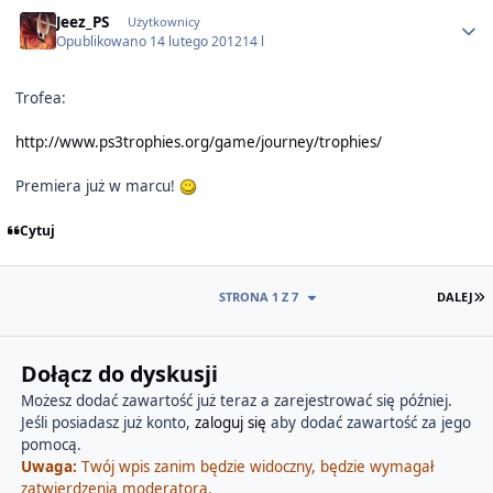
Author stats
Jeez_PS
Użytkownicy
Opublikowano
14 lutego 2012
14 l
Trofea:
http://www.ps3trophies.org/game/journey/trophies/
Premiera już w marcu!
Cytuj
O
STRONA 1 Z 7
DALEJ
Dołącz do dyskusji
Możesz dodać zawartość już teraz a zarejestrować się później.
Jeśli posiadasz już konto,
zaloguj się
aby dodać zawartość za jego
pomocą.
Uwaga:
Twój wpis zanim będzie widoczny, będzie wymagał
zatwierdzenia moderatora.