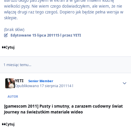
Bardzo długo patrzyłem w ekran a w gardle miałem kluchę
wielkości pyzy. Nie wiem czego doświadczyłem, ale wiem, że nie
włączę drugi raz tego czegoś. Dopiero jak będzie pełna wersja w
sklepie.
(brak słów)
Edytowane
15 lipca 2011
15 l
przez YETI
Cytuj
1 miesiąc temu...
Author stats
YETI
Senior Member
Opublikowano
17 sierpnia 2011
14 l
AUTOR
[gamescom 2011] Pusty i smutny, a zarazem cudowny świat
Journey na świeżutkim materiale wideo
Cytuj