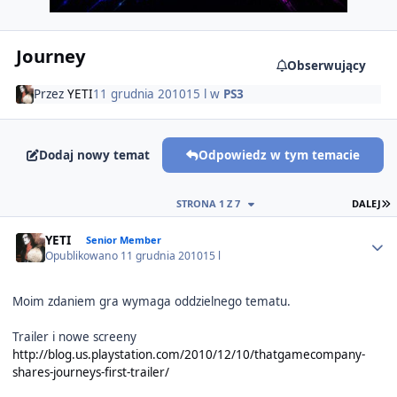
Journey
Obserwujący
Przez
YETI
11 grudnia 2010
15 l
w
PS3
Dodaj nowy temat
Odpowiedz w tym temacie
O
STRONA 1 Z 7
DALEJ
Author stats
YETI
Senior Member
Opublikowano
11 grudnia 2010
15 l
Moim zdaniem gra wymaga oddzielnego tematu.
Trailer i nowe screeny
http://blog.us.playstation.com/2010/12/10/thatgamecompany-
shares-journeys-first-trailer/