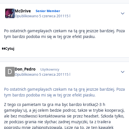
Author stats
McDrive
Senior Member
Opublikowano
5 czerwca 2011
15 l
Po ostatnich gameplayach czekam na tą grę jeszcze bardziej. Poza
tym bardzo podoba mi się w tej grze efekt piasku.
Cytuj
Author stats
Don_Pedro
Użytkownicy
Opublikowano
5 czerwca 2011
15 l
Po ostatnich gameplayach czekam na tą grę jeszcze bardziej. Poza
tym bardzo podoba mi się w tej grze efekt piasku.
Z tego co pamietam ta gra ma byc bardzo krotka(2-3 h
gameplay'u), a jej celem bedzie podroz, takze w trybie kooperacji,
ale bez mozliwosci kontaktowania sie przez headset. Szkoda tylko,
ze podczas grania nie slychac zadnej muzyczki, ta z trailera
poprostu mnie zahipnotyzowala. Licze na to, ze ten kawalek