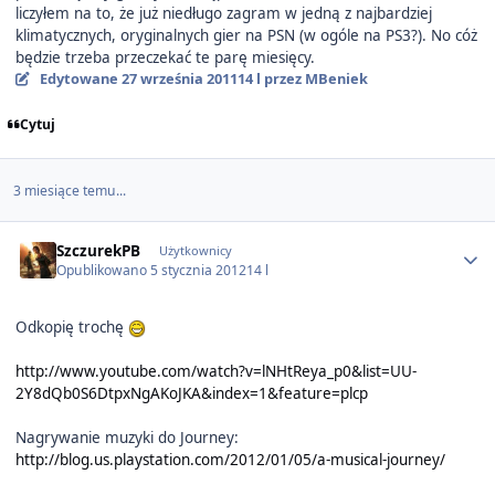
liczyłem na to, że już niedługo zagram w jedną z najbardziej
klimatycznych, oryginalnych gier na PSN (w ogóle na PS3?). No cóż
będzie trzeba przeczekać te parę miesięcy.
Edytowane
27 września 2011
14 l
przez MBeniek
Cytuj
3 miesiące temu...
Author stats
SzczurekPB
Użytkownicy
Opublikowano
5 stycznia 2012
14 l
Odkopię trochę
http://www.youtube.com/watch?v=lNHtReya_p0&list=UU-
2Y8dQb0S6DtpxNgAKoJKA&index=1&feature=plcp
Nagrywanie muzyki do Journey:
http://blog.us.playstation.com/2012/01/05/a-musical-journey/