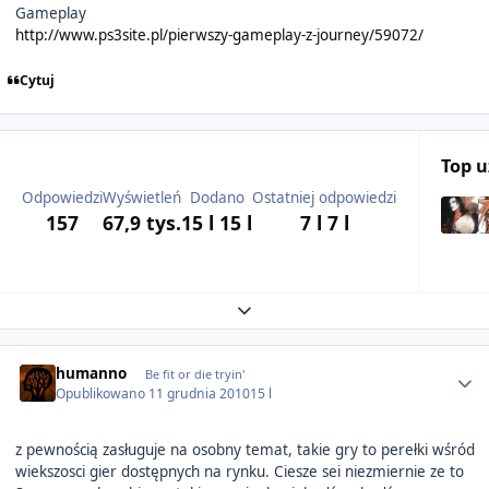
Gameplay
http://www.ps3site.pl/pierwszy-gameplay-z-journey/59072/
Cytuj
Top 
Odpowiedzi
Wyświetleń
Dodano
Ostatniej odpowiedzi
157
67,9 tys.
15 l
15 l
7 l
7 l
Expand topic overview
Author stats
humanno
Be fit or die tryin'
Opublikowano
11 grudnia 2010
15 l
z pewnością zasługuje na osobny temat, takie gry to perełki wśród
wiekszosci gier dostępnych na rynku. Ciesze sei niezmiernie ze to