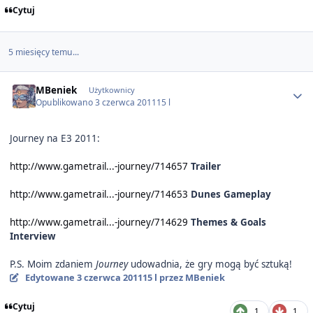
Cytuj
5 miesięcy temu...
Author stats
MBeniek
Użytkownicy
Opublikowano
3 czerwca 2011
15 l
Journey na E3 2011:
http://www.gametrail...-journey/714657
Trailer
http://www.gametrail...-journey/714653
Dunes Gameplay
http://www.gametrail...-journey/714629
Themes & Goals
Interview
P.S. Moim zdaniem
Journey
udowadnia, że gry mogą być sztuką!
Edytowane
3 czerwca 2011
15 l
przez MBeniek
Cytuj
1
1