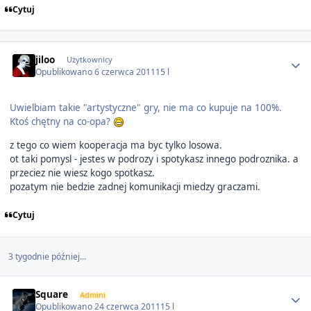
Cytuj
Author stats
jiloo
Użytkownicy
Opublikowano
6 czerwca 2011
15 l
Uwielbiam takie "artystyczne" gry, nie ma co kupuje na 100%.
Ktoś chętny na co-opa?
z tego co wiem kooperacja ma byc tylko losowa.
ot taki pomysl - jestes w podrozy i spotykasz innego podroznika. a
przeciez nie wiesz kogo spotkasz.
pozatym nie bedzie zadnej komunikacji miedzy graczami.
Cytuj
3 tygodnie później...
Author stats
Square
Admini
Opublikowano
24 czerwca 2011
15 l