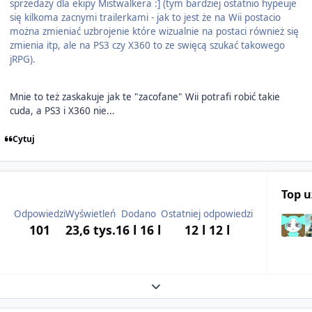
sprzedaży dla ekipy Mistwalkera :] (tym bardziej ostatnio hypeuje
się kilkoma zacnymi trailerkami - jak to jest że na Wii postacio
można zmieniać uzbrojenie które wizualnie na postaci również się
zmienia itp, ale na PS3 czy X360 to ze swięcą szukać takowego
jRPG).
Mnie to też zaskakuje jak te "zacofane" Wii potrafi robić takie
cuda, a PS3 i X360 nie...
Cytuj
Top 
Odpowiedzi
Wyświetleń
Dodano
Ostatniej odpowiedzi
101
23,6 tys.
16 l
16 l
12 l
12 l
Expand topic overview