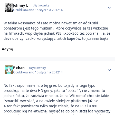
Author stats
Johnny L
Użytkownicy
Opublikowano
15 stycznia 2012
14 l
W takim Resonance of Fate można nawet zmieniać ciuszki
bohaterom (jest tego multum), które oczywiście są też widoczne
na filmikach, więc chyba jednak PS3 i Xbox360 też potrafią... a, że
developerzy rzadko korzystają z takich bajerów, to już inna bajka.
Cytuj
Author stats
P-chan
Użytkownicy
Opublikowano
15 stycznia 2012
14 l
No fakt zapomniałem, o tej grze, bo to jedyna tego typu
produkcja na te dwa HD-geny, jaka to "potrafi", nie zmienia to
jednak faktu, że zadziwia mnie to, że na Wii komuś chce się takie
"smaczki" wyciskać, a na owiele silniejsze platformy już nie.
A ten fakt potwierdza tylko moje zdanie, że na PS3 i X360
producenci idą na łatwiznę, myśląć ze do pełni szczęścia wystarczy