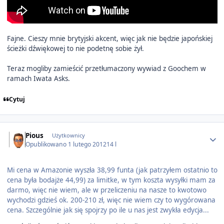
Fajne. Cieszy mnie brytyjski akcent, więc jak nie będzie japońskiej
ścieżki dźwiękowej to nie podetnę sobie żył.
Teraz mogliby zamieścić przetłumaczony wywiad z Goochem w
ramach Iwata Asks.
Cytuj
Author stats
Pious
Użytkownicy
Opublikowano
1 lutego 2012
14 l
Mi cena w Amazonie wyszła 38,99 funta (jak patrzyłem ostatnio to
cena była bodajże 44,99) za limitke, w tym koszta wysyłki mam za
darmo, więc nie wiem, ale w przeliczeniu na nasze to kwotowo
wychodzi gdzieś ok. 200-210 zł, więc nie wiem czy to wygórowana
cena. Szczególnie jak się spojrzy po ile u nas jest zwykła edycja...