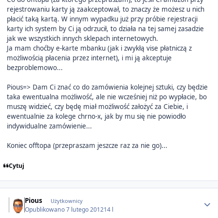
rejestrowaniu karty ją zaakceptował, to znaczy że możesz u nich
płacić taką kartą. W innym wypadku już przy próbie rejestracji
karty ich system by Ci ją odrzucił, to działa na tej samej zasadzie
jak we wszystkich innych sklepach internetowych.
Ja mam choćby e-karte mbanku (jak i zwykłą vise płatniczą z
możliwością płacenia przez internet), i mi ją akceptuje
bezproblemowo...
Pious=> Dam Ci znać co do zamówienia kolejnej sztuki, czy będzie
taka ewentualna możliwość, ale nie wcześniej niż po wypłacie, bo
muszę widzieć, czy będę miał możliwość założyć za Ciebie, i
ewentualnie za kolege chrno-x, jak by mu się nie powiodło
indywidualne zamówienie...
Koniec offtopa (przepraszam jeszcze raz za nie go)...
Cytuj
Author stats
Pious
Użytkownicy
Opublikowano
7 lutego 2012
14 l