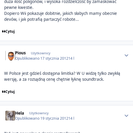
duża ilość poligonów, i wysoka rozdzielczość by zamaskować
pewne kwestie.
Dopiero Wii pokazuje dobitnie, jakich słabych mamy obecnie
devów, i jak potrafią partaczyć robote...
Cytuj
Author stats
Pious
Użytkownicy
Opublikowano
17 stycznia 2012
14 l
W Polsce jest gdzieś dostępna limitka? W U widzę tylko zwykłą
wersję, a za rozsądną cenę chętnie łyknę soundtrack.
Cytuj
Author stats
Hela
Użytkownicy
Opublikowano
19 stycznia 2012
14 l