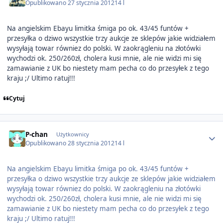
Opublikowano
27 stycznia 2012
14 l
Na angielskim Ebayu limitka śmiga po ok. 43/45 funtów +
przesyłka o dziwo wszystkie trzy aukcje ze sklepów jakie widziałem
wysyłają towar równiez do polski. W zaokrągleniu na złotówki
wychodzi ok. 250/260zł, cholera kusi mnie, ale nie widzi mi się
zamawianie z UK bo niestety mam pecha co do przesyłek z tego
kraju ;/ Ultimo ratuj!!!
Cytuj
Author stats
P-chan
Użytkownicy
Opublikowano
28 stycznia 2012
14 l
Na angielskim Ebayu limitka śmiga po ok. 43/45 funtów +
przesyłka o dziwo wszystkie trzy aukcje ze sklepów jakie widziałem
wysyłają towar równiez do polski. W zaokrągleniu na złotówki
wychodzi ok. 250/260zł, cholera kusi mnie, ale nie widzi mi się
zamawianie z UK bo niestety mam pecha co do przesyłek z tego
kraju ;/ Ultimo ratuj!!!