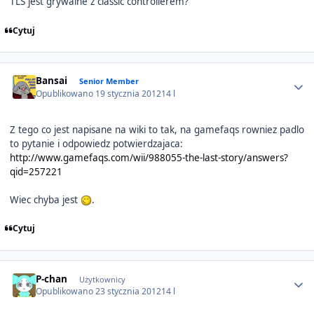
TLS jest grywalne z classic controllerem?
Cytuj
Author stats
Bansai
Senior Member
Opublikowano
19 stycznia 2012
14 l
Z tego co jest napisane na wiki to tak, na gamefaqs rowniez padlo
to pytanie i odpowiedz potwierdzajaca:
http://www.gamefaqs.com/wii/988055-the-last-story/answers?
qid=257221
Wiec chyba jest
.
Cytuj
Author stats
P-chan
Użytkownicy
Opublikowano
23 stycznia 2012
14 l