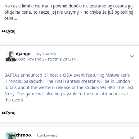
Na razie limitki nie ma, i pewnie dopóki nie zostanie ogłoszona jej
oficjalna cena, to raczej jej nie urzymy, - no chyba że już ogłosili jej
cene...
Cytuj
Author stats
django
Użytkownicy
Opublikowano
27 stycznia 2012
14 l
BAFTA’s announced it’ll host a Q&A event featuring Mistwalker’s
Hironobu Sakaguchi. The Final Fantasy creator will be in London
to talk about the western release of the studio’s Wii RPG The Last
Story. The game will also be playable to those in attendance at
the event.
Cytuj
Author stats
chrno-x
Użytkownicy