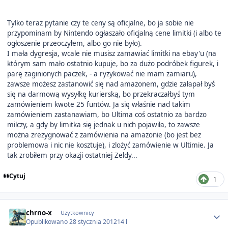
Tylko teraz pytanie czy te ceny są oficjalne, bo ja sobie nie
przypominam by Nintendo ogłaszało oficjalną cene limitki (i albo te
ogłoszenie przeoczyłem, albo go nie było).
I mała dygresja, wcale nie musisz zamawiać limitki na ebay'u (na
którym sam mało ostatnio kupuje, bo za dużo podróbek figurek, i
parę zaginionych paczek, - a ryzykować nie mam zamiaru),
zawsze możesz zastanowić się nad amazonem, gdzie załapał byś
się na darmową wysyłkę kurierską, bo przekraczałbyś tym
zamówieniem kwote 25 funtów. Ja się właśnie nad takim
zamówieniem zastanawiam, bo Ultima coś ostatnio za bardzo
milczy, a gdy by limitka się jednak u nich pojawiła, to zawsze
można zrezygnować z zamówienia na amazonie (bo jest bez
problemowa i nic nie kosztuje), i zlożyć zamówienie w Ultimie. Ja
tak zrobiłem przy okazji ostatniej Zeldy...
Cytuj
1
Author stats
chrno-x
Użytkownicy
Opublikowano
28 stycznia 2012
14 l