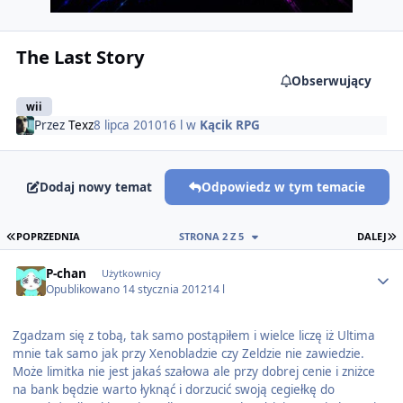
The Last Story
Obserwujący
wii
Przez
Texz
8 lipca 2010
16 l
w
Kącik RPG
Dodaj nowy temat
Odpowiedz w tym temacie
PIERWSZA STRONA
O
POPRZEDNIA
STRONA 2 Z 5
DALEJ
Author stats
P-chan
Użytkownicy
Opublikowano
14 stycznia 2012
14 l
Zgadzam się z tobą, tak samo postąpiłem i wielce liczę iż Ultima
mnie tak samo jak przy Xenobladzie czy Zeldzie nie zawiedzie.
Może limitka nie jest jakaś szałowa ale przy dobrej cenie i zniżce
na bank będzie warto łyknąć i dorzucić swoją cegiełkę do