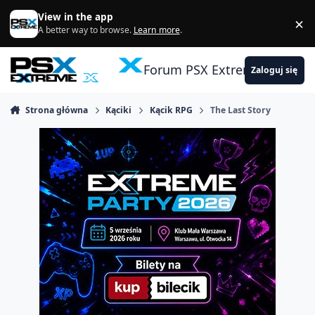
Skocz do zawartości
View in the app
×
Di
A better way to browse.
Learn more
.
Forum PSX Extreme
Zaloguj się
Strona główna
Kąciki
Kącik RPG
The Last Story