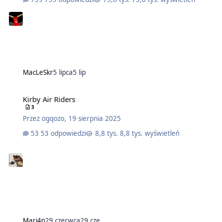
MacLeSkr
5 lipca
5 lip
Kirby Air Riders
3
Przez
ogqozo
,
19 sierpnia 2025
53 odpowiedzi
8,8 tys. wyświetleń
Mari4n
29 czerwca
29 cze