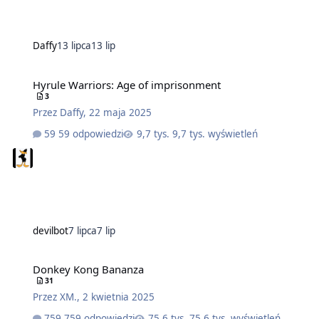
Daffy
13 lipca
13 lip
Hyrule Warriors: Age of imprisonment
3
Przez
Daffy
,
22 maja 2025
59 odpowiedzi
9,7 tys. wyświetleń
devilbot
7 lipca
7 lip
Donkey Kong Bananza
31
Przez
XM.
,
2 kwietnia 2025
759 odpowiedzi
75,6 tys. wyświetleń