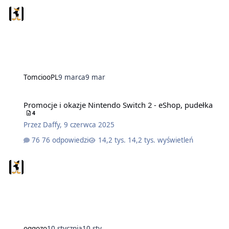
TomciooPL
9 marca
9 mar
Promocje i okazje Nintendo Switch 2 - eShop, pudełka
4
Przez
Daffy
,
9 czerwca 2025
76 odpowiedzi
14,2 tys. wyświetleń
ogqozo
10 stycznia
10 sty