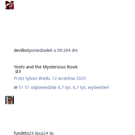
devilbot
poniedziałek o 09:20
4 dni
Yoshi and the Mysterious Book
3
Przez
Sylvan Wielki
,
12 września 2025
51 odpowiedzi
6,7 tys. wyświetleń
funditto
24 lipca
24 lip