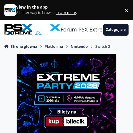
Skocz do zawartości
View in the app
×
Di
A better way to browse.
Learn more
.
Forum PSX Extreme
Zaloguj się
Strona główna
Platforma
Nintendo
Switch 2