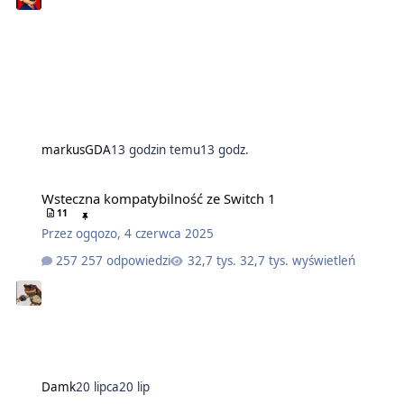
markusGDA
13 godzin temu
13 godz.
Wsteczna kompatybilność ze Switch 1
11
Przez
ogqozo
,
4 czerwca 2025
257 odpowiedzi
32,7 tys. wyświetleń
Damk
20 lipca
20 lip