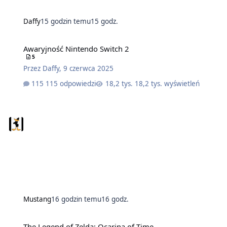
Daffy
15 godzin temu
15 godz.
Awaryjność Nintendo Switch 2
5
Przez
Daffy
,
9 czerwca 2025
115 odpowiedzi
18,2 tys. wyświetleń
Mustang
16 godzin temu
16 godz.
The Legend of Zelda: Ocarina of Time