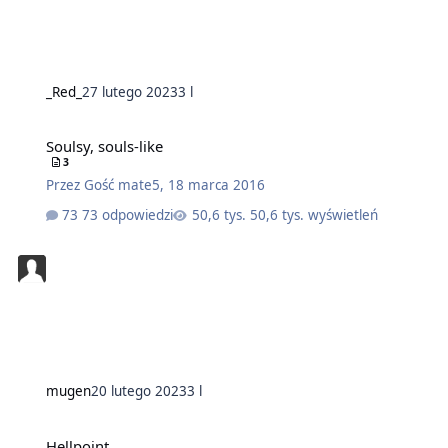
_Red_
27 lutego 2023
3 l
Soulsy, souls-like
3
Przez
Gość mate5
,
18 marca 2016
73 odpowiedzi
50,6 tys. wyświetleń
mugen
20 lutego 2023
3 l
Hellpoint