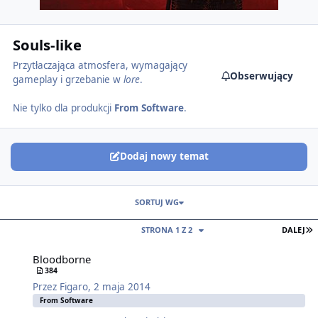
Souls-like
Przytłaczająca atmosfera, wymagający
Obserwujący
gameplay i grzebanie w
lore
.
Nie tylko dla produkcji
From Software
.
Dodaj nowy temat
SORTUJ WG
O
STRONA 1 Z 2
DALEJ
Bloodborne
384
Przez
Figaro
,
2 maja 2014
From Software