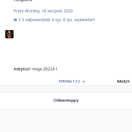
Przez
Wredny
,
18 sierpnia 2020
3 odpowiedzi
8 tys. wyświetleń
Adeptus
1 maja 2022
4 l
O
STRONA 1 Z 2
DALEJ
Obserwujący