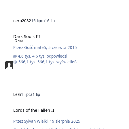
nero2082
16 lipca
16 lip
Dark Souls III
183
Przez
Gość mate5
,
5 czerwca 2015
4,6 tys. odpowiedzi
566,1 tys. wyświetleń
Lezli
1 lipca
1 lip
Lords of the Fallen II
Przez
Sylvan Wielki
,
19 sierpnia 2025