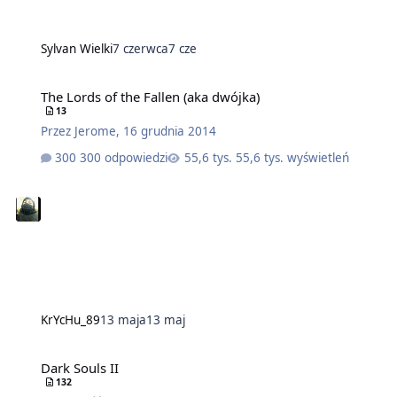
Sylvan Wielki
7 czerwca
7 cze
The Lords of the Fallen (aka dwójka)
13
Przez
Jerome
,
16 grudnia 2014
300 odpowiedzi
55,6 tys. wyświetleń
KrYcHu_89
13 maja
13 maj
Dark Souls II
132