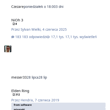
Czezare
poniedziałek o 18:00
3 dni
NiOh 3
8
Przez
Sylvan Wielki
,
4 czerwca 2025
183 odpowiedzi
17,1 tys. wyświetleń
messer33
28 lipca
28 lip
Elden Ring
312
Przez
Hendrix
,
7 czerwca 2019
from software
miyazaki