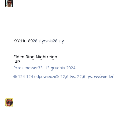
KrYcHu_89
28 stycznia
28 sty
Elden Ring Nightreign
5
Przez
messer33
,
13 grudnia 2024
124 odpowiedzi
22,6 tys. wyświetleń