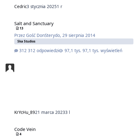
Cedric
3 stycznia 2025
1 r
Salt and Sanctuary
13
Przez
Gość DonSterydo
,
29 sierpnia 2014
Ska Studios
312 odpowiedzi
97,1 tys. wyświetleń
KrYcHu_89
21 marca 2023
3 l
Code Vein
4