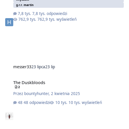
g.r.r. martin
7,8 tys. odpowiedzi
762,9 tys. wyświetleń
messer33
23 lipca
23 lip
The Duskbloods
2
Przez
bountyhunter
,
2 kwietnia 2025
48 odpowiedzi
10 tys. wyświetleń