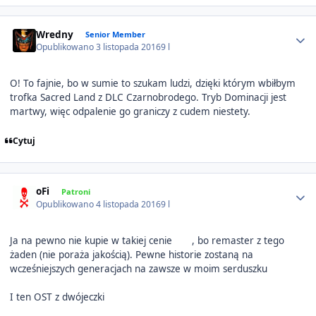
Author stats
Wredny
Senior Member
Opublikowano
3 listopada 2016
9 l
O! To fajnie, bo w sumie to szukam ludzi, dzięki którym wbiłbym
trofka Sacred Land z DLC Czarnobrodego. Tryb Dominacji jest
martwy, więc odpalenie go graniczy z cudem niestety.
Cytuj
Author stats
oFi
Patroni
Opublikowano
4 listopada 2016
9 l
Ja na pewno nie kupie w takiej cenie
, bo remaster z tego
żaden (nie poraża jakością). Pewne historie zostaną na
wcześniejszych generacjach na zawsze w moim serduszku
I ten OST z dwójeczki