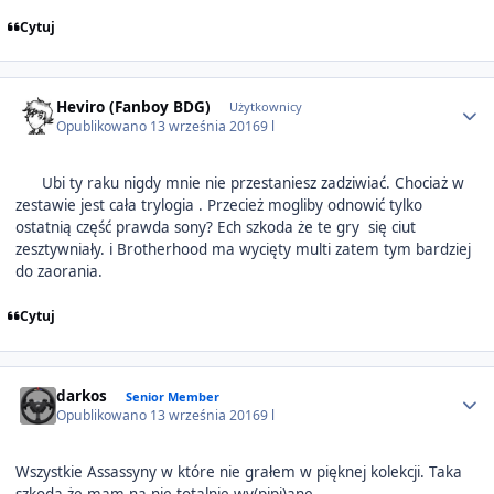
Cytuj
Author stats
Heviro (Fanboy BDG)
Użytkownicy
Opublikowano
13 września 2016
9 l
Ubi ty raku nigdy mnie nie przestaniesz zadziwiać. Chociaż w
zestawie jest cała trylogia . Przecież mogliby odnowić tylko
ostatnią część prawda sony? Ech szkoda że te gry się ciut
zesztywniały. i Brotherhood ma wycięty multi zatem tym bardziej
do zaorania.
Cytuj
Author stats
darkos
Senior Member
Opublikowano
13 września 2016
9 l
Wszystkie Assassyny w które nie grałem w pięknej kolekcji. Taka