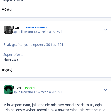
Cytuj
Author stats
Starh
Senior Member
Opublikowano
13 września 2016
9 l
Brak graficznych ulepszen, 30 fps, 60$
Super oferta
Najlepsza
Cytuj
Author stats
Shen
Patroni
Opublikowano
13 września 2016
9 l
Miło wspominam, jak ktos nie mial stycznosci z seria to trylogia
Ezio najlepszy wybor. Jedynka była powtarzalna i sie zestarzała, a