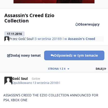
Assassin's Creed Ezio
Collection
Obserwujący
17.11.2016
Przez
Gość Soul
13 września 2016
9 l
w
Assassin's Creed
Dodaj nowy temat
Odpowiedz w tym temacie
O
STRONA 1 Z 4
DALEJ
Gość Soul
Goście
Opublikowano
13 września 2016
9 l
ASSASSIN’S CREED THE EZIO COLLECTION ANNOUNCED FOR
PS4, XBOX ONE