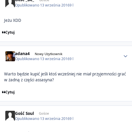
Opublikowano
13 września 2016
9 l
Jeżu XDD
Cytuj
Author stats
adana4
Nowy Użytkownik
Opublikowano
13 września 2016
9 l
Warto będzie kupić jeśli ktoś wcześniej nie miał przyjemności grać
w żadną z części assasyna?
Cytuj
Gość Soul
Goście
Opublikowano
13 września 2016
9 l