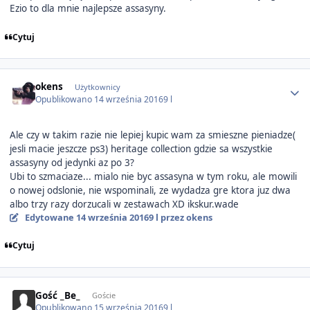
Ezio to dla mnie najlepsze assasyny.
Cytuj
Author stats
okens
Użytkownicy
Opublikowano
14 września 2016
9 l
Ale czy w takim razie nie lepiej kupic wam za smieszne pieniadze(
jesli macie jeszcze ps3) heritage collection gdzie sa wszystkie
assasyny od jedynki az po 3?
Ubi to szmaciaze... mialo nie byc assasyna w tym roku, ale mowili
o nowej odslonie, nie wspominali, ze wydadza gre ktora juz dwa
albo trzy razy dorzucali w zestawach XD ikskur.wade
Edytowane
14 września 2016
9 l
przez okens
Cytuj
Gość _Be_
Goście
Opublikowano
15 września 2016
9 l