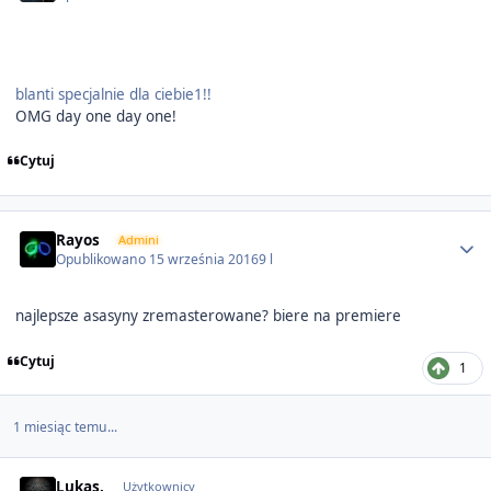
blanti specjalnie dla ciebie1!!
OMG day one day one!
Cytuj
Author stats
Rayos
Admini
Opublikowano
15 września 2016
9 l
najlepsze asasyny zremasterowane? biere na premiere
Cytuj
1
1 miesiąc temu...
Author stats
Lukas.
Użytkownicy