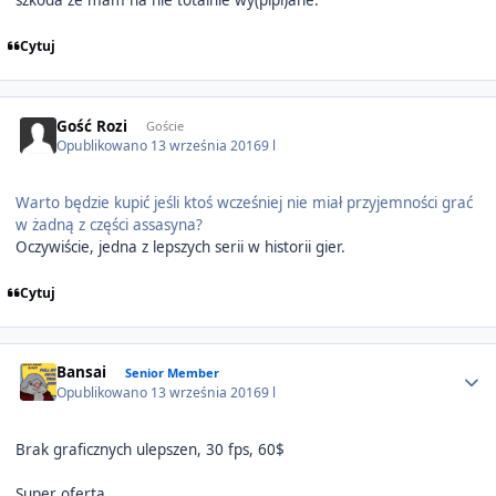
szkoda że mam na nie totalnie wy(pipi)ane.
Cytuj
Gość Rozi
Goście
Opublikowano
13 września 2016
9 l
Warto będzie kupić jeśli ktoś wcześniej nie miał przyjemności grać
w żadną z części assasyna?
Oczywiście, jedna z lepszych serii w historii gier.
Cytuj
Author stats
Bansai
Senior Member
Opublikowano
13 września 2016
9 l
Brak graficznych ulepszen, 30 fps, 60$
Super oferta