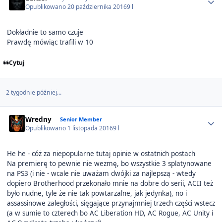
Opublikowano
20 października 2016
9 l
Dokładnie to samo czuje
Prawdę mówiąc trafili w 10
Cytuj
2 tygodnie później...
Author stats
Wredny
Senior Member
Opublikowano
1 listopada 2016
9 l
He he - cóż za niepopularne tutaj opinie w ostatnich postach
Na premierę to pewnie nie wezmę, bo wszystkie 3 splatynowane
na PS3 (i nie - wcale nie uważam dwójki za najlepszą - wtedy
dopiero Brotherhood przekonało mnie na dobre do serii, ACII też
było nudne, tyle że nie tak powtarzalne, jak jedynka), no i
assassinowe zaległości, sięgające przynajmniej trzech części wstecz
(a w sumie to czterech bo AC Liberation HD, AC Rogue, AC Unity i