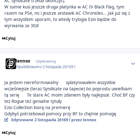
AC Syndicate trzeba ukończyć).
W sumie kusi jeszcze druga platynka w AC IV Black Flag, tym
razem na PS4, no i jeszcze zestawik AC Chronicles... Jak już się z
tym wszystkim uporam, to wtedy trylogia Ezio będzie do
wyrwania za 30zł
Cytuj
Author stats
lennox
Użytkownicy
Opublikowano
2 listopada 2016
9 l
Ja jestem niereformowalny
splatynowałem wszystkie
wcześniejsze (teraz Syndicate na tapecie) bo poprostu uwielbiam
tą serię
Te stare AC moim zdaniem były najlepsze. Choć BF czy
też Rogue też genialne tytuły.
Ezio Collection biorę na premierę
Gdybyś potrzebował pomocy przy BF to chętnie pomogę
Edytowane
2 listopada 2016
9 l
przez lennox
Cytuj