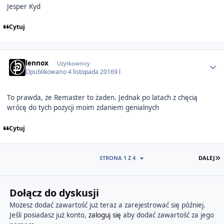
Jesper Kyd
Cytuj
Author stats
lennox
Użytkownicy
Opublikowano
4 listopada 2016
9 l
To prawda, że Remaster to żaden. Jednak po latach z chęcią
wrócę do tych pozycji moim zdaniem genialnych
Cytuj
O
STRONA 1 Z 4
DALEJ
Dołącz do dyskusji
Możesz dodać zawartość już teraz a zarejestrować się później.
Jeśli posiadasz już konto,
zaloguj się
aby dodać zawartość za jego