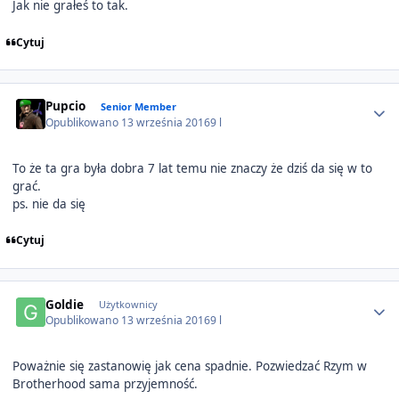
Jak nie grałeś to tak.
Cytuj
Author stats
Pupcio
Senior Member
Opublikowano
13 września 2016
9 l
To że ta gra była dobra 7 lat temu nie znaczy że dziś da się w to
grać.
ps. nie da się
Cytuj
Author stats
Goldie
Użytkownicy
Opublikowano
13 września 2016
9 l
Poważnie się zastanowię jak cena spadnie. Pozwiedzać Rzym w
Brotherhood sama przyjemność.