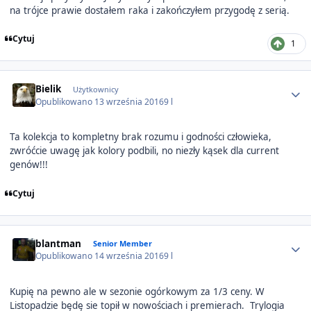
na trójce prawie dostałem raka i zakończyłem przygodę z serią.
Cytuj
1
Author stats
Bielik
Użytkownicy
Opublikowano
13 września 2016
9 l
Ta kolekcja to kompletny brak rozumu i godności człowieka,
zwróćcie uwagę jak kolory podbili, no niezły kąsek dla current
genów!!!
Cytuj
Author stats
blantman
Senior Member
Opublikowano
14 września 2016
9 l
Kupię na pewno ale w sezonie ogórkowym za 1/3 ceny. W
Listopadzie będę sie topił w nowościach i premierach. Trylogia