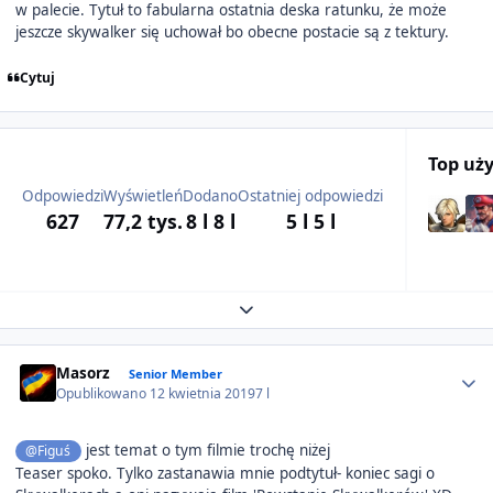
w palecie. Tytuł to fabularna ostatnia deska ratunku, że może
jeszcze skywalker się uchował bo obecne postacie są z tektury.
Cytuj
Top uż
Odpowiedzi
Wyświetleń
Dodano
Ostatniej odpowiedzi
627
77,2 tys.
8 l
8 l
5 l
5 l
Expand topic overview
Author stats
Masorz
Senior Member
Opublikowano
12 kwietnia 2019
7 l
jest temat o tym filmie trochę niżej
@Figuś
Teaser spoko. Tylko zastanawia mnie podtytuł- koniec sagi o