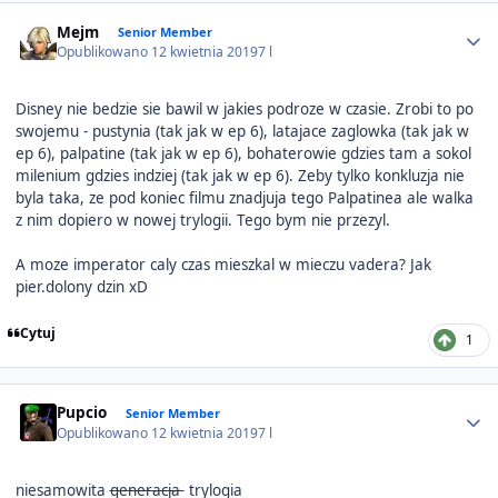
Author stats
Mejm
Senior Member
Opublikowano
12 kwietnia 2019
7 l
Disney nie bedzie sie bawil w jakies podroze w czasie. Zrobi to po
swojemu - pustynia (tak jak w ep 6), latajace zaglowka (tak jak w
ep 6), palpatine (tak jak w ep 6), bohaterowie gdzies tam a sokol
milenium gdzies indziej (tak jak w ep 6). Zeby tylko konkluzja nie
byla taka, ze pod koniec filmu znadjuja tego Palpatinea ale walka
z nim dopiero w nowej trylogii. Tego bym nie przezyl.
A moze imperator caly czas mieszkal w mieczu vadera? Jak
pier.dolony dzin xD
Cytuj
1
Author stats
Pupcio
Senior Member
Opublikowano
12 kwietnia 2019
7 l
niesamowita
generacja
trylogia