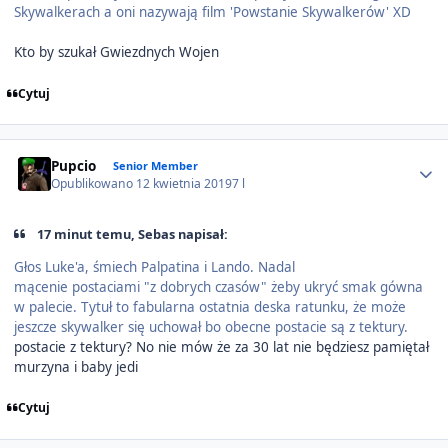
Skywalkerach a oni nazywają film 'Powstanie Skywalkerów' XD
Kto by szukał Gwiezdnych Wojen
Cytuj
Author stats
Pupcio
Senior Member
Opublikowano
12 kwietnia 2019
7 l
17 minut temu, Sebas napisał:
Głos Luke'a, śmiech Palpatina i Lando. Nadal
mącenie postaciami "z dobrych czasów" żeby ukryć smak gówna
w palecie. Tytuł to fabularna ostatnia deska ratunku, że może
jeszcze skywalker się uchował bo obecne postacie są z tektury.
postacie z tektury? No nie mów że za 30 lat nie będziesz pamiętał
murzyna i baby jedi
Cytuj