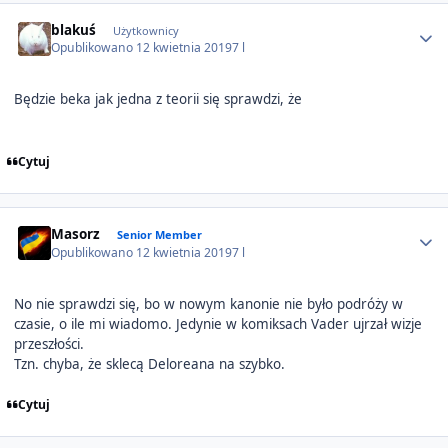
Author stats
blakuś
Użytkownicy
Opublikowano
12 kwietnia 2019
7 l
Będzie beka jak jedna z teorii się sprawdzi, że
Cytuj
Author stats
Masorz
Senior Member
Opublikowano
12 kwietnia 2019
7 l
No nie sprawdzi się, bo w nowym kanonie nie było podróży w
czasie, o ile mi wiadomo. Jedynie w komiksach Vader ujrzał wizje
przeszłości.
Tzn. chyba, że sklecą Deloreana na szybko.
Cytuj