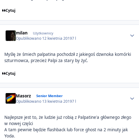
Cytuj
Author stats
milan
Użytkownicy
Opublikowano
12 kwietnia 2019
7 l
Myślę że śmiech palpatina pochodził z jakiegoś dzwnoka komórki
szturmowca, przecież Palpi za stary by żyć.
Cytuj
Author stats
Masorz
Senior Member
Opublikowano
13 kwietnia 2019
7 l
Najlepsze jest to, że ludzie już robią z Palpatine'a głównego złego
w nowej części
A tam pewnie będzie flashback lub force ghost na 2 minuty jak
Yoda.