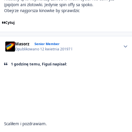
(pipi)om ani zlotowki. Jedynie spin offy sa spoko.
Obejrze najgorsza kinowke by sprawdzic
Cytuj
Author stats
Masorz
Senior Member
Opublikowano
12 kwietnia 2019
7 l
1 godzinę temu, Figuś napisał:
Scaliłem i pozdrawiam.