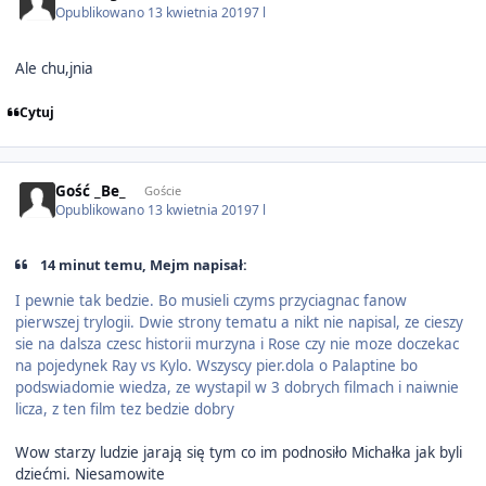
Opublikowano
13 kwietnia 2019
7 l
Ale chu,jnia
Cytuj
Gość _Be_
Goście
Opublikowano
13 kwietnia 2019
7 l
14 minut temu, Mejm napisał:
I pewnie tak bedzie. Bo musieli czyms przyciagnac fanow
pierwszej trylogii. Dwie strony tematu a nikt nie napisal, ze cieszy
sie na dalsza czesc historii murzyna i Rose czy nie moze doczekac
na pojedynek Ray vs Kylo. Wszyscy pier.dola o Palaptine bo
podswiadomie wiedza, ze wystapil w 3 dobrych filmach i naiwnie
licza, z ten film tez bedzie dobry
Wow starzy ludzie jarają się tym co im podnosiło Michałka jak byli
dziećmi. Niesamowite