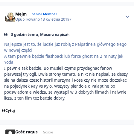
Author stats
Mejm
Senior Member
Opublikowano
13 kwietnia 2019
7 l
8 godzin temu, Masorz napisał:
Najlepsze jest to, że ludzie już robią z Palpatine'a głównego złego
w nowej części
A tam pewnie będzie flashback lub force ghost na 2 minuty jak
Yoda.
I pewnie tak bedzie. Bo musieli czyms przyciagnac fanow
pierwszej trylogii. Dwie strony tematu a nikt nie napisal, ze cieszy
sie na dalsza czesc historii murzyna i Rose czy nie moze doczekac
na pojedynek Ray vs Kylo. Wszyscy pier.dola o Palaptine bo
podswiadomie wiedza, ze wystapil w 3 dobrych filmach i naiwnie
licza, z ten film tez bedzie dobry.
Cytuj
Gość ragus
Goście