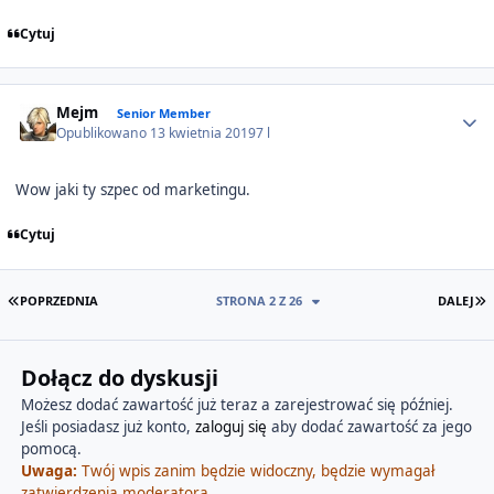
Cytuj
Author stats
Mejm
Senior Member
Opublikowano
13 kwietnia 2019
7 l
Wow jaki ty szpec od marketingu.
Cytuj
PIERWSZA STRONA
O
POPRZEDNIA
STRONA 2 Z 26
DALEJ
Dołącz do dyskusji
Możesz dodać zawartość już teraz a zarejestrować się później.
Jeśli posiadasz już konto,
zaloguj się
aby dodać zawartość za jego
pomocą.
Uwaga:
Twój wpis zanim będzie widoczny, będzie wymagał
zatwierdzenia moderatora.