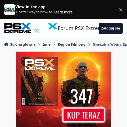
Skocz do zawartości
View in the app
×
Di
A better way to browse.
Learn more
.
Forum PSX Extreme
Zaloguj się
Strona główna
Inne
Region Filmowy
Gwiezdne Wojny, Ep