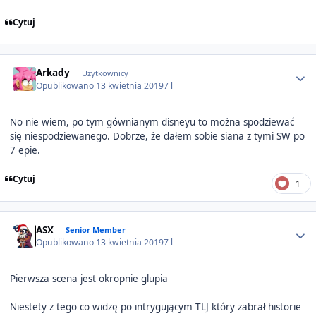
Cytuj
Author stats
Arkady
Użytkownicy
Opublikowano
13 kwietnia 2019
7 l
No nie wiem, po tym gównianym disneyu to można spodziewać
się niespodziewanego. Dobrze, że dałem sobie siana z tymi SW po
7 epie.
Cytuj
1
Author stats
ASX
Senior Member
Opublikowano
13 kwietnia 2019
7 l
Pierwsza scena jest okropnie glupia
Niestety z tego co widzę po intrygującym TLJ który zabrał historie