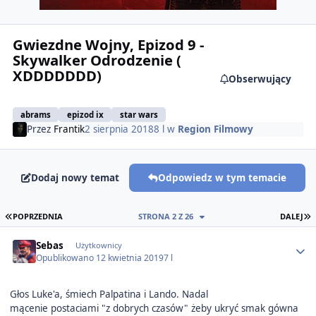
Gwiezdne Wojny, Epizod 9 -
Skywalker Odrodzenie (
XDDDDDDD)
Obserwujący
abrams
epizod ix
star wars
Przez
Frantik
2 sierpnia 2018
8 l
w
Region Filmowy
Dodaj nowy temat
Odpowiedz w tym temacie
PIERWSZA STRONA
O
POPRZEDNIA
STRONA 2 Z 26
DALEJ
Author stats
Sebas
Użytkownicy
Opublikowano
12 kwietnia 2019
7 l
Głos Luke'a, śmiech Palpatina i Lando. Nadal
mącenie postaciami "z dobrych czasów" żeby ukryć smak gówna