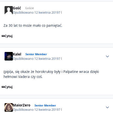
Gość
Goście
Opublikowano
12 kwietnia 2019
7 l
Za 30 lat to może mało co pamiętać.
Cytuj
Author stats
Kalel
Senior Member
Opublikowano
12 kwietnia 2019
7 l
(pipi)a, się okaże że horokruksy były i Palpatine wraca dzięki
hełmowi Vadera czy coś.
Cytuj
Author stats
MaiorZero
Senior Member
Opublikowano
12 kwietnia 2019
7 l