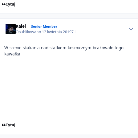
Cytuj
Author stats
Kalel
Senior Member
Opublikowano
12 kwietnia 2019
7 l
W scenie skakania nad statkiem kosmicznym brakowało tego
kawałka
Cytuj