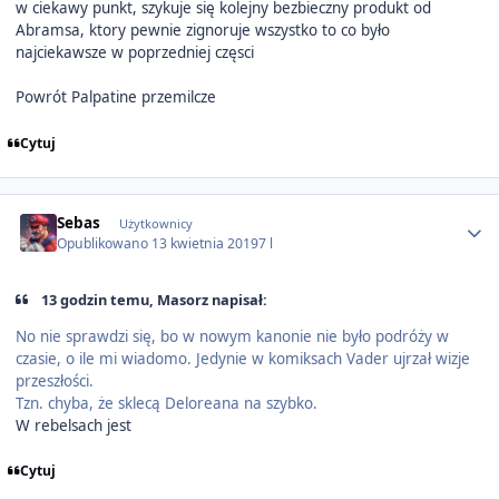
w ciekawy punkt, szykuje się kolejny bezbieczny produkt od
Abramsa, ktory pewnie zignoruje wszystko to co było
najciekawsze w poprzedniej częsci
Powrót Palpatine przemilcze
Cytuj
Author stats
Sebas
Użytkownicy
Opublikowano
13 kwietnia 2019
7 l
13 godzin temu, Masorz napisał:
No nie sprawdzi się, bo w nowym kanonie nie było podróży w
czasie, o ile mi wiadomo. Jedynie w komiksach Vader ujrzał wizje
przeszłości.
Tzn. chyba, że sklecą Deloreana na szybko.
W rebelsach jest
Cytuj