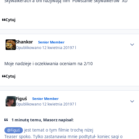
Skywalkerach a oni nazywają film 'Powstanie Skywalkerów' XD
Cytuj
Author stats
Shankor
Senior Member
Opublikowano
12 kwietnia 2019
7 l
Moje nadzieje i oczekiwania oceniam na 2/10
Cytuj
Author stats
Figuś
Senior Member
Opublikowano
12 kwietnia 2019
7 l
1 minutę temu, Masorz napisał:
jest temat o tym filmie trochę niżej
@Figuś
Teaser spoko. Tylko zastanawia mnie podtytuł- koniec sagi o