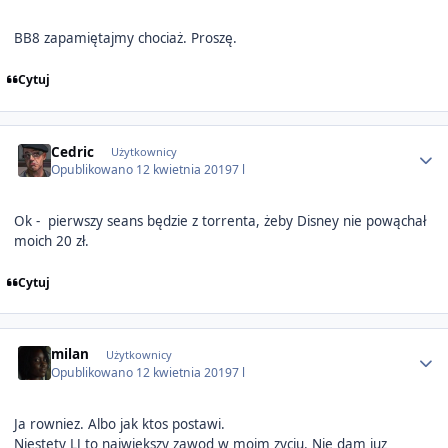
BB8 zapamiętajmy chociaż. Proszę.
Cytuj
Author stats
Cedric
Użytkownicy
Opublikowano
12 kwietnia 2019
7 l
Ok - pierwszy seans będzie z torrenta, żeby Disney nie powąchał
moich 20 zł.
Cytuj
Author stats
milan
Użytkownicy
Opublikowano
12 kwietnia 2019
7 l
Ja rowniez. Albo jak ktos postawi.
Niestety LJ to najwiekszy zawod w moim zyciu. Nie dam juz