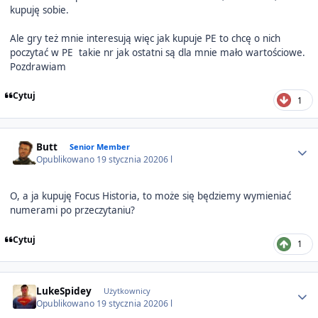
kupuję sobie.
Ale gry też mnie interesują więc jak kupuje PE to chcę o nich
poczytać w PE takie nr jak ostatni są dla mnie mało wartościowe.
Pozdrawiam
Cytuj
1
Author stats
Butt
Senior Member
Opublikowano
19 stycznia 2020
6 l
O, a ja kupuję Focus Historia, to może się będziemy wymieniać
numerami po przeczytaniu?
Cytuj
1
Author stats
LukeSpidey
Użytkownicy
Opublikowano
19 stycznia 2020
6 l