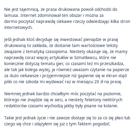
Nie jest tajemnicą, że prasa drukowana powoli odchodzi do
lamusa. Internet zdominował ten obszar i można za
darmo poczytać naprawdę ciekawe rzeczy odwiedzając kilka stron
internetowych.
Jeśli jednak ktoś decyduje się inwestować pieniądze w prasę
drukowaną to zakłada, że dostanie tam wartościowe teksty
związane z tematyką czasopisma. Niestety okazuje się, że mamy
naprawdę coraz więcej artykułów w Szmatławcu, które nie
koniecznie dotyczą tematu gier, co czasami też mi przeszkadza,
ale tak jak kolega wyżej, ja również uważam czytanie na papierze
za dużo ciekawsze i przyjemniejsze niż gapienie się w ekran stąd
póki co nie szkoda mi wydawać raz w miesiącu 20 zł na prasę.
Niemniej jednak bardzo chciałbym móc poczytać na poziomie,
którego nie znajdzie się w sieci, a niestety felietony niektórych
redaktorów czasami wychodzą jakby były pisane na kolanie.
Takie jest jednak życie i nie zawsze dostaje się to za co się płaci lub
czego się chce i zdążyłem się już z tym faktem pogodzić.