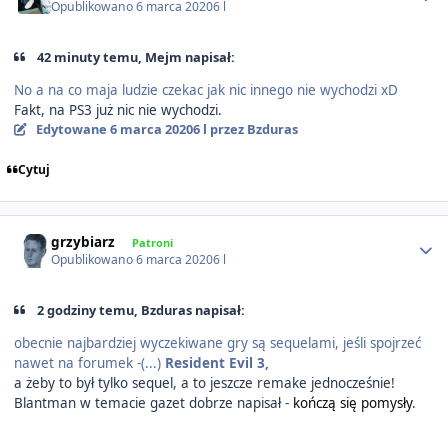
Opublikowano
6 marca 2020
6 l
42 minuty temu, Mejm napisał:
No a na co maja ludzie czekac jak nic innego nie wychodzi xD
Fakt, na PS3 już nic nie wychodzi.
Edytowane
6 marca 2020
6 l
przez Bzduras
Cytuj
Author stats
grzybiarz
Patroni
Opublikowano
6 marca 2020
6 l
2 godziny temu, Bzduras napisał:
obecnie najbardziej wyczekiwane gry są sequelami, jeśli spojrzeć
nawet na forumek -(...)
Resident Evil 3,
a żeby to był tylko sequel, a to jeszcze remake jednocześnie!
Blantman w temacie gazet dobrze napisał -
kończą się pomysły
.