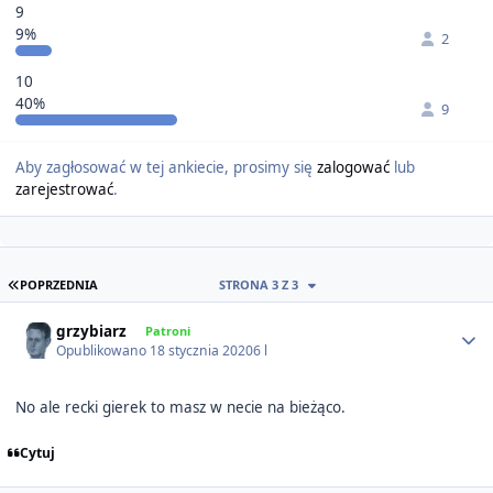
9
9%
2
10
40%
9
Aby zagłosować w tej ankiecie, prosimy się
zalogować
lub
zarejestrować
.
PIERWSZA STRONA
POPRZEDNIA
STRONA 3 Z 3
Author stats
grzybiarz
Patroni
Opublikowano
18 stycznia 2020
6 l
No ale recki gierek to masz w necie na bieżąco.
Cytuj