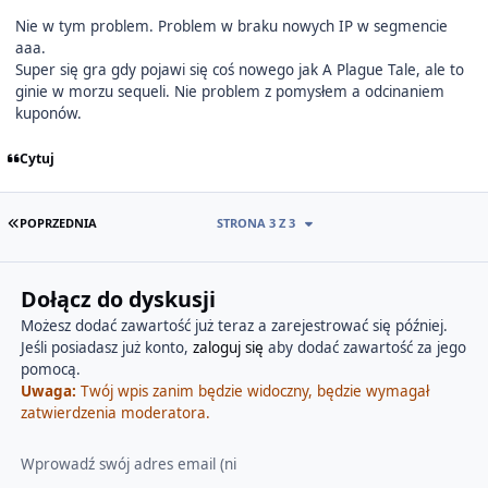
Nie w tym problem. Problem w braku nowych IP w segmencie
aaa.
Super się gra gdy pojawi się coś nowego jak A Plague Tale, ale to
ginie w morzu sequeli. Nie problem z pomysłem a odcinaniem
kuponów.
Cytuj
PIERWSZA STRONA
POPRZEDNIA
STRONA 3 Z 3
Dołącz do dyskusji
Możesz dodać zawartość już teraz a zarejestrować się później.
Jeśli posiadasz już konto,
zaloguj się
aby dodać zawartość za jego
pomocą.
Uwaga:
Twój wpis zanim będzie widoczny, będzie wymagał
zatwierdzenia moderatora.