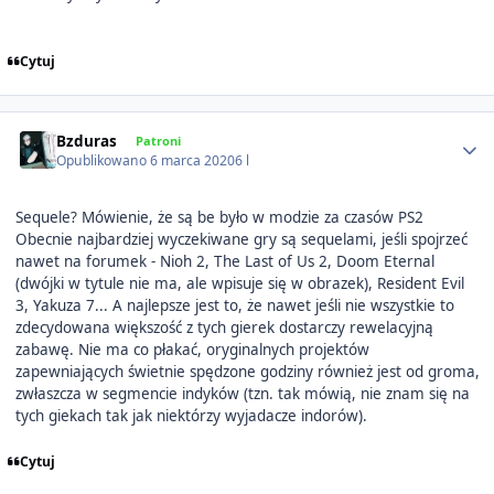
Cytuj
Author stats
Bzduras
Patroni
Opublikowano
6 marca 2020
6 l
Sequele? Mówienie, że są be było w modzie za czasów PS2
Obecnie najbardziej wyczekiwane gry są sequelami, jeśli spojrzeć
nawet na forumek - Nioh 2, The Last of Us 2, Doom Eternal
(dwójki w tytule nie ma, ale wpisuje się w obrazek), Resident Evil
3, Yakuza 7... A najlepsze jest to, że nawet jeśli nie wszystkie to
zdecydowana większość z tych gierek dostarczy rewelacyjną
zabawę. Nie ma co płakać, oryginalnych projektów
zapewniających świetnie spędzone godziny również jest od groma,
zwłaszcza w segmencie indyków (tzn. tak mówią, nie znam się na
tych giekach tak jak niektórzy wyjadacze indorów).
Cytuj