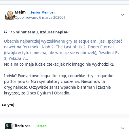
Author stats
Mejm
Senior Member
Opublikowano
6 marca 2020
6 l
15 minut temu, Bzduras napisał:
Obecnie najbardziej wyczekiwane gry są sequelami, jeśli spojrzeć
nawet na forumek - Nioh 2, The Last of Us 2, Doom Eternal
(dwójki w tytule nie ma, ale wpisuje się w obrazek), Resident Evil
3, Yakuza 7...
No a na co maja ludzie czekac jak nic innego nie wychodzi xD
Indyki? Pixelartowe roguelike-rpgi, roguelike-rtsy i roguelike-
platformowki. No i symulatory chodzenia. Niesamowita
oryginalnosc. Oczywiscie zaraz wpadnie blantman i zacznie
krzyczec, ze Disco Elysium i Obradin.
Cytuj
Author stats
Bzduras
Patroni