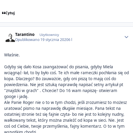
Cytuj
Author stats
Tarantino
Użytkownicy
Opublikowano
19 stycznia 2020
6 l
Właśnie.
Gdyby się dało Kosa zaangażować do pisania, gdyby Miela
wciągnąć- łał, to by było coś. Te ich małe rameczki pochłania się od
kopa. Dlaczego? Bo zauważcie, gdy oni piszą to mają coś do
powiedzenia. Nie jest sztuką naprawdę napisać setny artykuł pt
"znajdzki w grach" . Chcecie? Do 16 wam napiszę- otwieram
googe i jadę.
Ale Panie Roger nie o to w tym chodzi, jeśli zrozumiesz to możesz
uratować pismo na naprawdę długiiie miesiące. Pana tekst na
ostatniej stronie też się fajnie czyta- bo nie jest to kolejny nudny,
wałkowany tekst, który można znaleźć od kopa w sieci. Nie. Jest
coś od Ciebie, twoje przemyślenia, fajny komentarz. O to w tym
wszystkim chodzi.