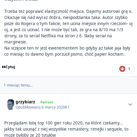
Trzeba też poprawić elastyczność miejsca. Dajemy autorowi grę x.
Okazuje się nad wyraz dobra, niespodzianka taka. Autor szybko
pisze do Rogera o tym fakcie, ten ucina miejsce innym rzeczom- oj
oj, a jest co ucinać. I nie może być tak, że gra na 8/10 ma 1/3
strony, za to serial Netflixa ma stron z 6. Słaby serial na
marginesie.
Na sczęscie ten nr jest ewenementem bo gdyby aż takie jaja były
co miesiąc to dawno bym porzucił pismo, choć papier kocham.
Cytuj
1
1 miesiąc temu...
Author stats
grzybiarz
Patroni
Opublikowano
6 marca 2020
6 l
Przeglądam listę top 100 gier roku 2020, na które czekamy...
jakby tak usunąć z niej wszystkie remastery, rimejki i sequele, to
może byłoby ze 20 tytułów