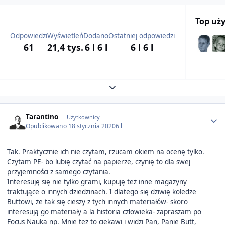
Top uż
Odpowiedzi
Wyświetleń
Dodano
Ostatniej odpowiedzi
61
21,4 tys.
6 l
6 l
6 l
6 l
Expand topic overview
Author stats
Tarantino
Użytkownicy
Opublikowano
18 stycznia 2020
6 l
Tak. Praktycznie ich nie czytam, rzucam okiem na ocenę tylko.
Czytam PE- bo lubię czytać na papierze, czynię to dla swej
przyjemności z samego czytania.
Interesuję się nie tylko grami, kupuję też inne magazyny
traktujące o innych dziedzinach. I dlatego się dziwię koledze
Buttowi, że tak się cieszy z tych innych materiałów- skoro
interesują go materiały a la historia człowieka- zapraszam po
Focus Nauka np. Mnie też to ciekawi i widzi Pan, Panie Butt,