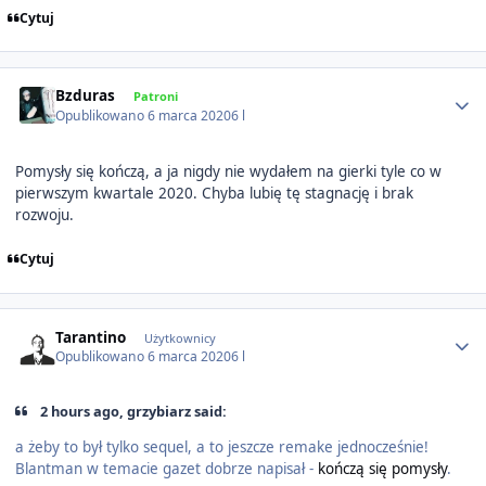
Cytuj
Author stats
Bzduras
Patroni
Opublikowano
6 marca 2020
6 l
Pomysły się kończą, a ja nigdy nie wydałem na gierki tyle co w
pierwszym kwartale 2020. Chyba lubię tę stagnację i brak
rozwoju.
Cytuj
Author stats
Tarantino
Użytkownicy
Opublikowano
6 marca 2020
6 l
2 hours ago, grzybiarz said:
a żeby to był tylko sequel, a to jeszcze remake jednocześnie!
Blantman w temacie gazet dobrze napisał -
kończą się pomysły
.