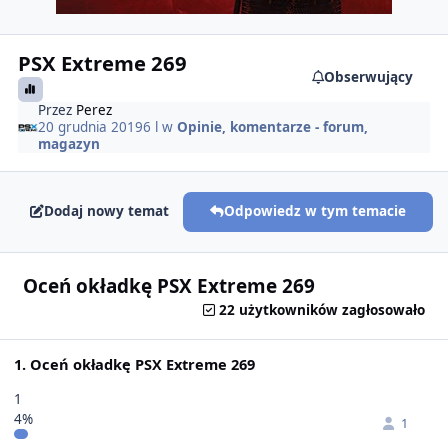
PSX Extreme 269
Obserwujący
Przez
Perez
20 grudnia 2019
6 l
w
Opinie, komentarze - forum,
magazyn
Dodaj nowy temat
Odpowiedz w tym temacie
Oceń okładkę PSX Extreme 269
22 użytkowników zagłosowało
1. Oceń okładkę PSX Extreme 269
1
4%
1