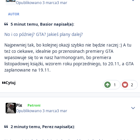
Opublikowano
3 marca
3 mar
AUTOR
5 minut temu, Basior napisał(a):
No i co później? GTA? Jakieś plany dalej?
Najpewniej tak, bo kolejnej okazji szybko nie będzie raczej :) A tu
też co ciekawe, idealnie po przenosinach premiery GTA
wpasowuje się to w nasz harmonogram, bo premiera
listopadowej książki, wzorem roku poprzedniego, to 20.11, a GTA
zaplanowane na 19.11.
Cytuj
1
2
Author stats
Pix
Patroni
Opublikowano
3 marca
3 mar
2 minuty temu, Perez napisał(a):