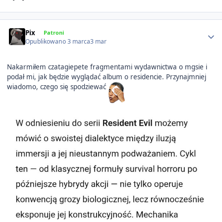
Author stats
Pix
Patroni
Opublikowano
3 marca
3 mar
Nakarmiłem czatagiepete fragmentami wydawnictwa o mgsie i
podał mi, jak będzie wyglądać album o residencie. Przynajmniej
wiadomo, czego się spodziewać