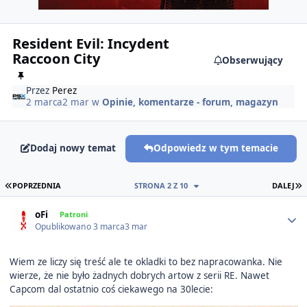
Resident Evil: Incydent
Raccoon City
Obserwujący
Przez
Perez
2 marca
2 mar
w
Opinie, komentarze - forum, magazyn
Dodaj nowy temat
Odpowiedz w tym temacie
PIERWSZA STRONA
O
POPRZEDNIA
STRONA 2 Z 10
DALEJ
Author stats
oFi
Patroni
Opublikowano
3 marca
3 mar
Wiem ze liczy się treść ale te okladki to bez napracowanka. Nie
wierze, że nie było żadnych dobrych artow z serii RE. Nawet
Capcom dal ostatnio coś ciekawego na 30lecie: