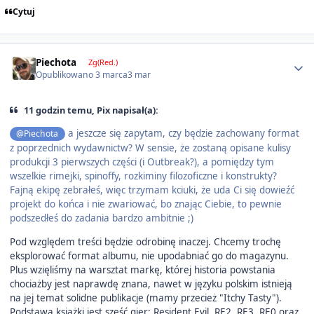
Cytuj
Author stats
Piechota
Zg(Red.)
Opublikowano
3 marca
3 mar
11 godzin temu, Pix napisał(a):
a jeszcze się zapytam, czy będzie zachowany format
@Piechota
z poprzednich wydawnictw? W sensie, że zostaną opisane kulisy
produkcji 3 pierwszych części (i Outbreak?), a pomiędzy tym
wszelkie rimejki, spinoffy, rozkiminy filozoficzne i konstrukty?
Fajną ekipę zebrałeś, więc trzymam kciuki, że uda Ci się dowieźć
projekt do końca i nie zwariować, bo znając Ciebie, to pewnie
podszedłeś do zadania bardzo ambitnie ;)
Pod względem treści będzie odrobinę inaczej. Chcemy trochę
eksplorować format albumu, nie upodabniać go do magazynu.
Plus wzięliśmy na warsztat markę, której historia powstania
chociażby jest naprawdę znana, nawet w języku polskim istnieją
na jej temat solidne publikacje (mamy przecież "Itchy Tasty").
Podstawą książki jest sześć gier: Resident Evil, RE2, RE3, RE0 oraz