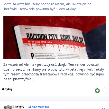
Może za wcześnie, żeby podnosić alarm, ale uważajcie na
literówki! Oczywiście powinno być "Góry Arklay".
Za wcześnie! Ale i tak jest czujność, dzięki. Ten render powstał
dzień przed, zmieniliśmy pierwotny tytul w ostatniej chwili. Teksty
tym razem przechodzą trzyetapową redakcję, powinno być super
na tej płaszczyźnie :)
Cytuj
1
Author stats
BRY@N
Senior Member