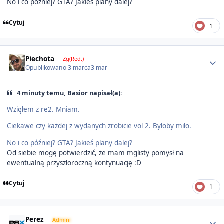
No i co później? GTA? Jakieś plany dalej?
Cytuj
1
Author stats
Piechota
Zg(Red.)
Opublikowano
3 marca
3 mar
4 minuty temu, Basior napisał(a):
Wzięłem z re2. Mniam.
Ciekawe czy każdej z wydanych zrobicie vol 2. Byłoby miło.
No i co później? GTA? Jakieś plany dalej?
Od siebie mogę potwierdzić, że mam mglisty pomysł na
ewentualną przyszłoroczną kontynuację :D
Cytuj
1
Author stats
Perez
Admini