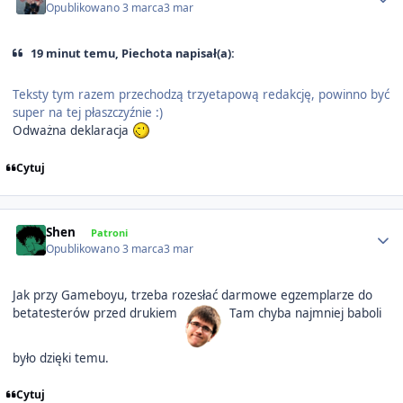
Opublikowano
3 marca
3 mar
19 minut temu, Piechota napisał(a):
Teksty tym razem przechodzą trzyetapową redakcję, powinno być
super na tej płaszczyźnie :)
Odważna deklaracja
Cytuj
Author stats
Shen
Patroni
Opublikowano
3 marca
3 mar
Jak przy Gameboyu, trzeba rozesłać darmowe egzemplarze do
betatesterów przed drukiem
Tam chyba najmniej baboli
było dzięki temu.
Cytuj