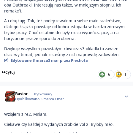
oba Outbreaki. Interesują nas także, w mniejszym stopniu, ich
remake'i.
A i dziękuję. Tak, też podejrzewałem u siebie małe szaleństwo,
dlatego książka powstaje od końca listopada w bardzo zdrowym
trybie pracy. Choć ostatnie dni były nieco wycieńczające, a na
horyzoncie jeszcze sporo do zrobienia.
Dziękuję wszystkim pozostałym również <3 okładki to zawsze
drażliwy temat, jednak jesteśmy z nich naprawdę zadowoleni.
Edytowane
3 marca
3 mar
przez Piechota
Cytuj
6
1
Author stats
Basior
Użytkownicy
Opublikowano
3 marca
3 mar
Wzięłem z re2. Mniam.
Ciekawe czy każdej z wydanych zrobicie vol 2. Byłoby miło.