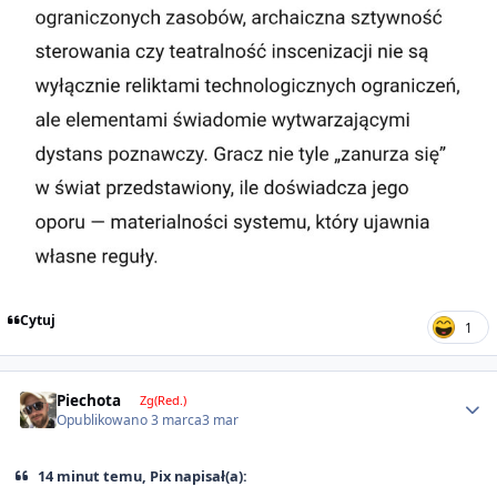
Cytuj
1
Author stats
Piechota
Zg(Red.)
Opublikowano
3 marca
3 mar
14 minut temu, Pix napisał(a):