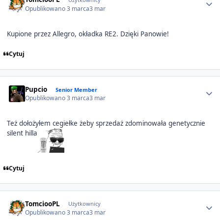
Opublikowano
3 marca
3 mar
Kupione przez Allegro, okładka RE2. Dzięki Panowie!
Cytuj
Author stats
Pupcio
Senior Member
Opublikowano
3 marca
3 mar
Też dołożyłem cegiełke żeby sprzedaż zdominowała genetycznie
silent hilla
Cytuj
Author stats
TomciooPL
Użytkownicy
Opublikowano
3 marca
3 mar