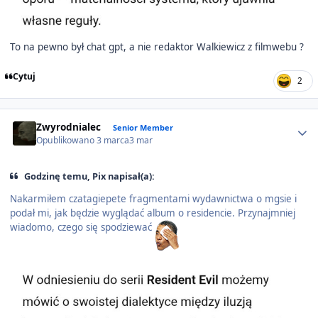
To na pewno był chat gpt, a nie redaktor Walkiewicz z filmwebu ?
Cytuj
2
Author stats
Zwyrodnialec
Senior Member
Opublikowano
3 marca
3 mar
Godzinę temu, Pix napisał(a):
Nakarmiłem czatagiepete fragmentami wydawnictwa o mgsie i
podał mi, jak będzie wyglądać album o residencie. Przynajmniej
wiadomo, czego się spodziewać