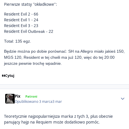
Pierwsze statsy "okładkowe":
Resident Evil 2 - 66
Resident Evil 1 - 24
Resident Evil 3 - 23
Resident Evil
Outbreak - 22
Total: 135 egz.
Będzie można po dobie porównać: SH na Allegro miało jakieś 150,
MGS 120, Resident w tej chwili ma już 120, więc do tej 20:00
jeszcze pewnie trochę wpadnie.
Cytuj
Author stats
Pix
Patroni
Opublikowano
3 marca
3 mar
Teoretycznie najpopularniejsza marka z tych 3, plus obecnie
panujący hajp na Requiem może dodatkowo pomóc.