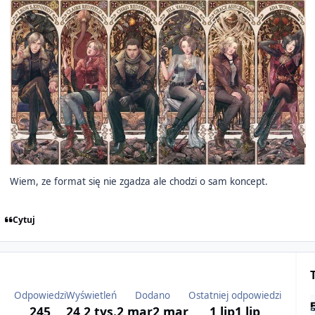
Wiem, ze format się nie zgadza ale chodzi o sam koncept.
Cytuj
Odpowiedzi
Wyświetleń
Dodano
Ostatniej odpowiedzi
245
24,2 tys.
2 mar
2 mar
1 lip
1 lip