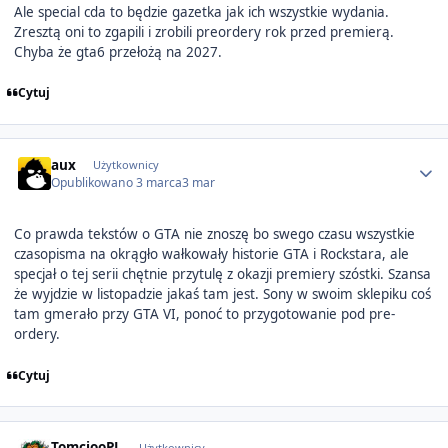
Ale special cda to będzie gazetka jak ich wszystkie wydania.
Zresztą oni to zgapili i zrobili preordery rok przed premierą.
Chyba że gta6 przełożą na 2027.
Cytuj
Author stats
aux
Użytkownicy
Opublikowano
3 marca
3 mar
Co prawda tekstów o GTA nie znoszę bo swego czasu wszystkie
czasopisma na okrągło wałkowały historie GTA i Rockstara, ale
specjał o tej serii chętnie przytulę z okazji premiery szóstki. Szansa
że wyjdzie w listopadzie jakaś tam jest. Sony w swoim sklepiku coś
tam gmerało przy GTA VI, ponoć to przygotowanie pod pre-
ordery.
Cytuj
Author stats
TomciooPL
Użytkownicy