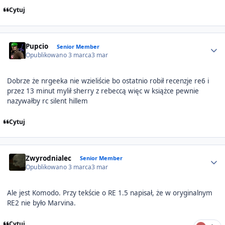
Cytuj
Author stats
Pupcio
Senior Member
Opublikowano
3 marca
3 mar
Dobrze że nrgeeka nie wzieliście bo ostatnio robił recenzje re6 i
przez 13 minut mylił sherry z rebeccą więc w książce pewnie
nazywałby rc silent hillem
Cytuj
Author stats
Zwyrodnialec
Senior Member
Opublikowano
3 marca
3 mar
Ale jest Komodo. Przy tekście o RE 1.5 napisał, że w oryginalnym
RE2 nie było Marvina.
Cytuj