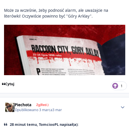
Może za wcześnie, żeby podnosić alarm, ale uważajcie na
literówki! Oczywiście powinno być "Góry Arklay".
Cytuj
1
Author stats
Piechota
Zg(Red.)
Opublikowano
3 marca
3 mar
28 minut temu, TomciooPL napisał(a):