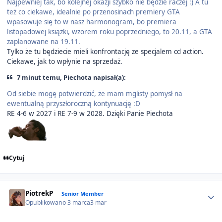
Najpewniej tak, bo kolejnej okazji szybko nie będzie raczej :) A tu
też co ciekawe, idealnie po przenosinach premiery GTA
wpasowuje się to w nasz harmonogram, bo premiera
listopadowej książki, wzorem roku poprzedniego, to 20.11, a GTA
zaplanowane na 19.11.
Tylko że tu będziecie mieli konfrontację ze specjalem cd action.
Ciekawe, jak to wpłynie na sprzedaż.
7 minut temu, Piechota napisał(a):
Od siebie mogę potwierdzić, że mam mglisty pomysł na
ewentualną przyszłoroczną kontynuację :D
RE 4-6 w 2027 i RE 7-9 w 2028. Dzięki Panie Piechota
Cytuj
Author stats
PiotrekP
Senior Member
Opublikowano
3 marca
3 mar