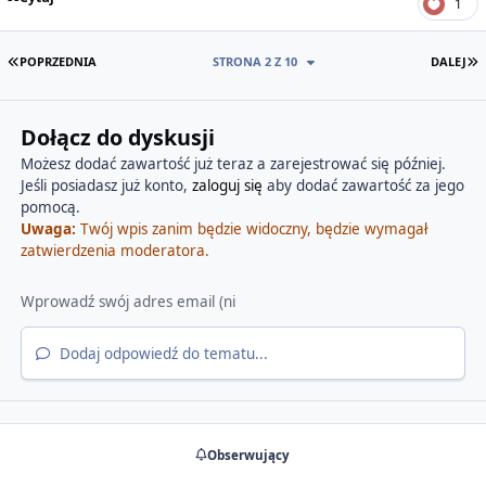
1
PIERWSZA STRONA
O
POPRZEDNIA
STRONA 2 Z 10
DALEJ
Dołącz do dyskusji
Możesz dodać zawartość już teraz a zarejestrować się później.
Jeśli posiadasz już konto,
zaloguj się
aby dodać zawartość za jego
pomocą.
Uwaga:
Twój wpis zanim będzie widoczny, będzie wymagał
zatwierdzenia moderatora.
Dodaj odpowiedź do tematu...
Obserwujący