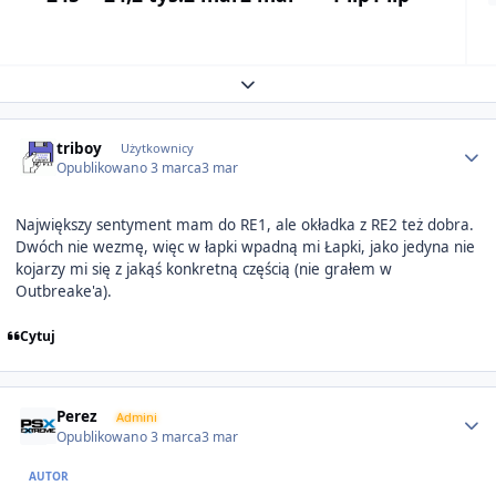
Expand topic overview
Author stats
triboy
Użytkownicy
Opublikowano
3 marca
3 mar
Największy sentyment mam do RE1, ale okładka z RE2 też dobra.
Dwóch nie wezmę, więc w łapki wpadną mi Łapki, jako jedyna nie
kojarzy mi się z jakąś konkretną częścią (nie grałem w
Outbreake'a).
Cytuj
Author stats
Perez
Admini
Opublikowano
3 marca
3 mar
AUTOR