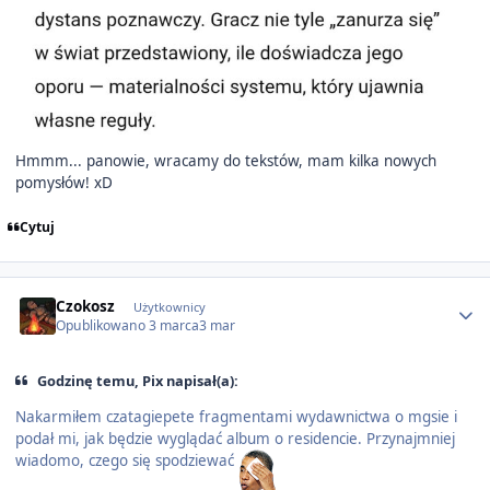
Hmmm... panowie, wracamy do tekstów, mam kilka nowych
pomysłów! xD
Cytuj
Author stats
Czokosz
Użytkownicy
Opublikowano
3 marca
3 mar
Godzinę temu, Pix napisał(a):
Nakarmiłem czatagiepete fragmentami wydawnictwa o mgsie i
podał mi, jak będzie wyglądać album o residencie. Przynajmniej
wiadomo, czego się spodziewać