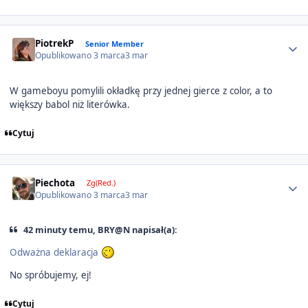
Author stats
PiotrekP
Senior Member
Opublikowano
3 marca
3 mar
W gameboyu pomylili okładkę przy jednej gierce z color, a to
większy babol niż literówka.
Cytuj
Author stats
Piechota
Zg(Red.)
Opublikowano
3 marca
3 mar
42 minuty temu, BRY@N napisał(a):
Odważna deklaracja
No spróbujemy, ej!
Cytuj