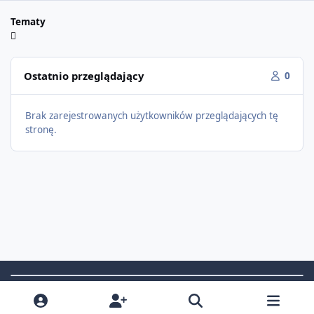
Tematy
Ostatnio przeglądający
0
Brak zarejestrowanych użytkowników przeglądających tę
stronę.
Light Mode
Dark Mode
System Preference
f
i
x
t