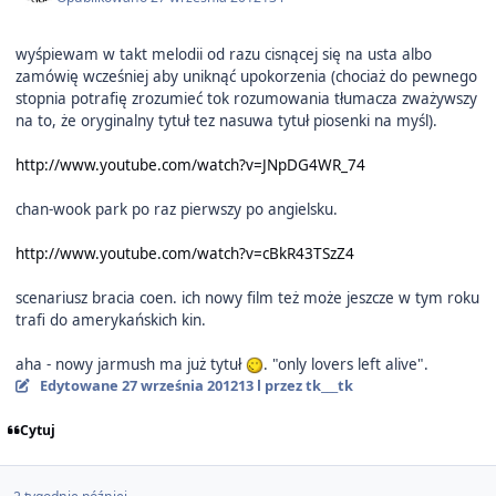
wyśpiewam w takt melodii od razu cisnącej się na usta albo
zamówię wcześniej aby uniknąć upokorzenia (chociaż do pewnego
stopnia potrafię zrozumieć tok rozumowania tłumacza zważywszy
na to, że oryginalny tytuł tez nasuwa tytuł piosenki na myśl).
http://www.youtube.com/watch?v=JNpDG4WR_74
chan-wook park po raz pierwszy po angielsku.
http://www.youtube.com/watch?v=cBkR43TSzZ4
scenariusz bracia coen. ich nowy film też może jeszcze w tym roku
trafi do amerykańskich kin.
aha - nowy jarmush ma już tytuł
. "only lovers left alive".
Edytowane
27 września 2012
13 l
przez tk___tk
Cytuj