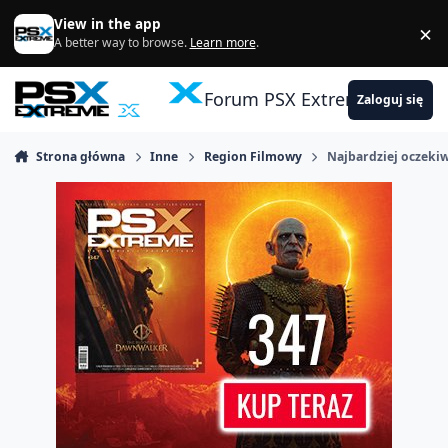
Skocz do zawartości
View in the app
×
Di
A better way to browse.
Learn more
.
Forum PSX Extreme
Zaloguj się
Strona główna
Inne
Region Filmowy
Najbardziej oczeki