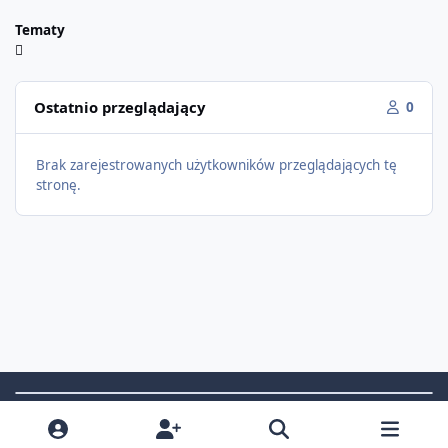
Tematy
Ostatnio przeglądający
0
Brak zarejestrowanych użytkowników przeglądających tę
stronę.
Light Mode
Dark Mode
System Preference
f
i
x
t