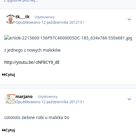
2 tygodnie później...
Author stats
tk___tk
Użytkownicy
Opublikowano
12 października 2012
13 l
z jednego z nowych malicków
http://youtu.be/-zNF8CY9_dE
Cytuj
Author stats
marjano
Użytkownicy
Opublikowano
12 października 2012
13 l
cotototo zielone robi u malicka 0o
Cytuj