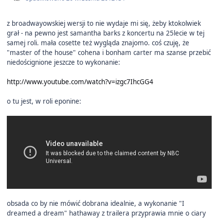
z broadwayowskiej wersji to nie wydaje mi się, żeby ktokolwiek
grał - na pewno jest samantha barks z koncertu na 25lecie w tej
samej roli. mała cosette też wygląda znajomo. coś czuję, że
"master of the house" cohena i bonham carter ma szanse przebić
niedoścignione jeszcze to wykonanie:
http://www.youtube.com/watch?v=izgc7IhcGG4
o tu jest, w roli eponine:
obsada co by nie mówić dobrana idealnie, a wykonanie "I
dreamed a dream" hathaway z trailera przyprawia mnie o ciary