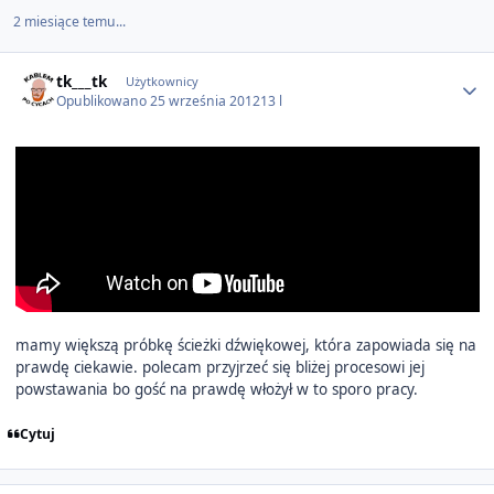
2 miesiące temu...
Author stats
tk___tk
Użytkownicy
Opublikowano
25 września 2012
13 l
mamy większą próbkę ścieżki dźwiękowej, która zapowiada się na
prawdę ciekawie. polecam przyjrzeć się bliżej procesowi jej
powstawania bo gość na prawdę włożył w to sporo pracy.
Cytuj