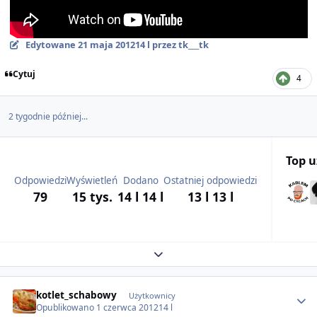
Edytowane
21 maja 2012
14 l
przez tk___tk
Cytuj
4
2 tygodnie później...
Top 
Odpowiedzi
Wyświetleń
Dodano
Ostatniej odpowiedzi
79
15 tys.
14 l
14 l
13 l
13 l
Expand topic overview
Author stats
kotlet_schabowy
Użytkownicy
Opublikowano
1 czerwca 2012
14 l