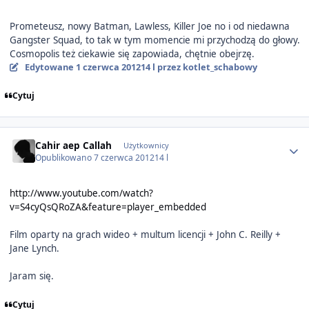
Prometeusz, nowy Batman, Lawless, Killer Joe no i od niedawna
Gangster Squad, to tak w tym momencie mi przychodzą do głowy.
Cosmopolis też ciekawie się zapowiada, chętnie obejrzę.
Edytowane
1 czerwca 2012
14 l
przez kotlet_schabowy
Cytuj
Author stats
Cahir aep Callah
Użytkownicy
Opublikowano
7 czerwca 2012
14 l
http://www.youtube.com/watch?
v=S4cyQsQRoZA&feature=player_embedded
Film oparty na grach wideo + multum licencji + John C. Reilly +
Jane Lynch.
Jaram się.
Cytuj