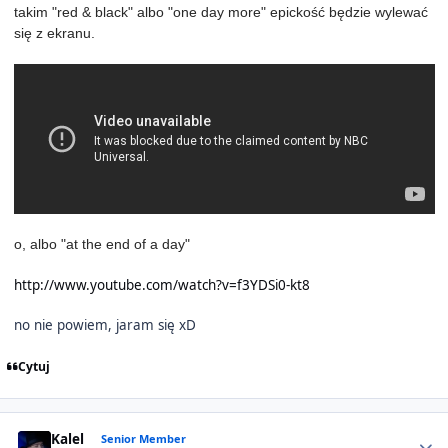
takim "red & black" albo "one day more" epickość będzie wylewać
się z ekranu.
o, albo "at the end of a day"
http://www.youtube.com/watch?v=f3YDSi0-kt8
no nie powiem, jaram się xD
Cytuj
Author stats
Kalel
Senior Member