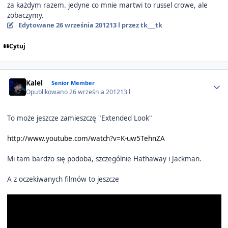
za każdym razem. jedyne co mnie martwi to russel crowe, ale
zobaczymy.
Edytowane
26 września 2012
13 l
przez tk___tk
Cytuj
Author stats
Kalel
Senior Member
Opublikowano
26 września 2012
13 l
To może jeszcze zamieszczę "Extended Look"
http://www.youtube.com/watch?v=K-uw5TehnZA
Mi tam bardzo się podoba, szczególnie Hathaway i Jackman.
A z oczekiwanych filmów to jeszcze