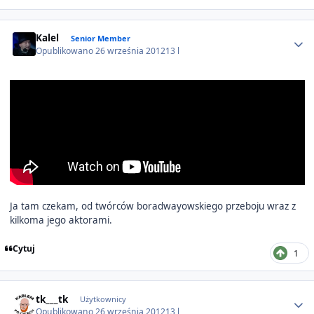
Author stats
Kalel
Senior Member
Opublikowano
26 września 2012
13 l
Ja tam czekam, od twórców boradwayowskiego przeboju wraz z
kilkoma jego aktorami.
Cytuj
1
Author stats
tk___tk
Użytkownicy
Opublikowano
26 września 2012
13 l