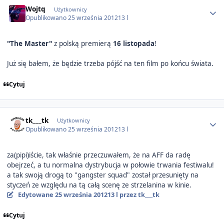
Author stats
Wojtq
Użytkownicy
Opublikowano
25 września 2012
13 l
"The Master"
z polską premierą
16 listopada
!
Już się bałem, że będzie trzeba pójść na ten film po końcu świata.
Cytuj
Author stats
tk___tk
Użytkownicy
Opublikowano
25 września 2012
13 l
za(pipi)iście, tak właśnie przeczuwałem, że na AFF da radę
obejrzeć, a tu normalna dystrybucja w połowie trwania festiwalu!
a tak swoją drogą to "gangster squad" został przesunięty na
styczeń ze względu na tą całą scenę ze strzelanina w kinie.
Edytowane
25 września 2012
13 l
przez tk___tk
Cytuj