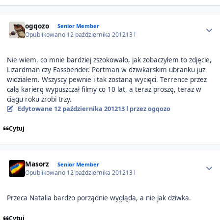
Author stats
ogqozo
Senior Member
Opublikowano
12 października 2012
13 l
Nie wiem, co mnie bardziej zszokowało, jak zobaczyłem to zdjęcie,
Lizardman czy Fassbender. Portman w dziwkarskim ubranku już
widziałem. Wszyscy pewnie i tak zostaną wycięci. Terrence przez
całą karierę wypuszczał filmy co 10 lat, a teraz proszę, teraz w
ciągu roku zrobi trzy.
Edytowane
12 października 2012
13 l
przez ogqozo
Cytuj
Author stats
Masorz
Senior Member
Opublikowano
12 października 2012
13 l
Przeca Natalia bardzo porządnie wygląda, a nie jak dziwka.
Cytuj