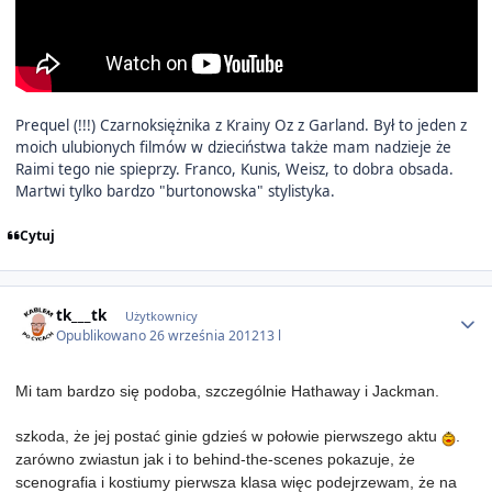
Prequel (!!!) Czarnoksiężnika z Krainy Oz z Garland. Był to jeden z
moich ulubionych filmów w dzieciństwa także mam nadzieje że
Raimi tego nie spieprzy. Franco, Kunis, Weisz, to dobra obsada.
Martwi tylko bardzo "burtonowska" stylistyka.
Cytuj
Author stats
tk___tk
Użytkownicy
Opublikowano
26 września 2012
13 l
Mi tam bardzo się podoba, szczególnie Hathaway i Jackman.
szkoda, że jej postać ginie gdzieś w połowie pierwszego aktu
.
zarówno zwiastun jak i to behind-the-scenes pokazuje, że
scenografia i kostiumy pierwsza klasa więc podejrzewam, że na