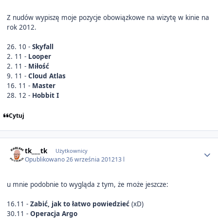
Z nudów wypiszę moje pozycje obowiązkowe na wizytę w kinie na
rok 2012.
26. 10 -
Skyfall
2. 11 -
Looper
2. 11 -
Miłość
9. 11 -
Cloud Atlas
16. 11 -
Master
28. 12 -
Hobbit I
Cytuj
Author stats
tk___tk
Użytkownicy
Opublikowano
26 września 2012
13 l
u mnie podobnie to wygląda z tym, że może jeszcze:
16.11 -
Zabić, jak to łatwo powiedzieć
(xD)
30.11 -
Operacja Argo