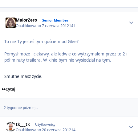
Author stats
MaiorZero
Senior Member
Opublikowano
7 czerwca 2012
14 l
To nie Ty jesteś tym gościem od Glee?
Pomysł może i ciekawy, ale ledwie co wytrzymałem przez te 2 i
pół minuty trailera. W kinie bym nie wysiedział na tym.
Smutne masz życie.
Cytuj
2 tygodnie później...
Author stats
tk___tk
Użytkownicy
Opublikowano
20 czerwca 2012
14 l