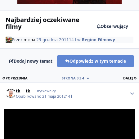
Najbardziej oczekiwane
filmy
Obserwujący
Przez
michal
29 grudnia 2011
14 l
w
Region Filmowy
Dodaj nowy temat
Odpowiedz w tym temacie
PIERWSZA STRONA
O
POPRZEDNIA
STRONA 3 Z 4
DALEJ
Author stats
tk___tk
Użytkownicy
Opublikowano
21 maja 2012
14 l