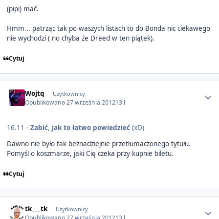
(pipi) mać.
Hmm... patrząc tak po waszych listach to do Bonda nic ciekawego
nie wychodzi ( no chyba że Dreed w ten piątek).
Cytuj
Author stats
Wojtq
Użytkownicy
Opublikowano
27 września 2012
13 l
16.11 -
Zabić, jak to łatwo powiedzieć
(xD)
Dawno nie było tak beznadziejnie przetłumaczonego tytułu.
Pomyśl o koszmarze, jaki Cię czeka przy kupnie biletu.
Cytuj
Author stats
tk___tk
Użytkownicy
Opublikowano
27 września 2012
13 l