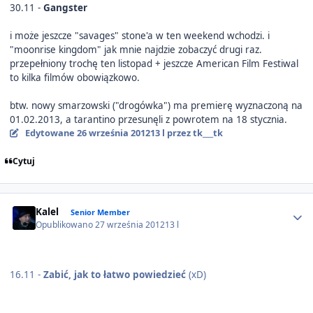
30.11 -
Gangster
i może jeszcze "savages" stone'a w ten weekend wchodzi. i
"moonrise kingdom" jak mnie najdzie zobaczyć drugi raz.
przepełniony trochę ten listopad + jeszcze American Film Festiwal
to kilka filmów obowiązkowo.
btw. nowy smarzowski ("drogówka") ma premierę wyznaczoną na
01.02.2013, a tarantino przesunęli z powrotem na 18 stycznia.
Edytowane
26 września 2012
13 l
przez tk___tk
Cytuj
Author stats
Kalel
Senior Member
Opublikowano
27 września 2012
13 l
16.11 -
Zabić, jak to łatwo powiedzieć
(xD)