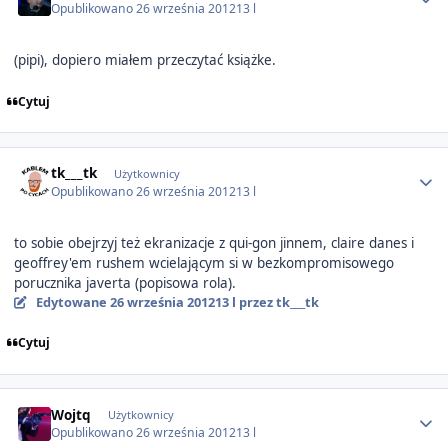
Opublikowano
26 września 2012
13 l
(pipi), dopiero miałem przeczytać książke.
Cytuj
Author stats
tk___tk
Użytkownicy
Opublikowano
26 września 2012
13 l
to sobie obejrzyj też ekranizacje z qui-gon jinnem, claire danes i
geoffrey'em rushem wcielającym si w bezkompromisowego
porucznika javerta (popisowa rola).
Edytowane
26 września 2012
13 l
przez tk___tk
Cytuj
Author stats
Wojtq
Użytkownicy
Opublikowano
26 września 2012
13 l