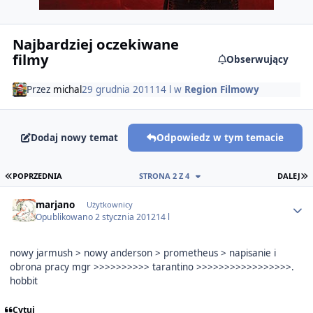
Najbardziej oczekiwane
filmy
Obserwujący
Przez
michal
29 grudnia 2011
14 l
w
Region Filmowy
Dodaj nowy temat
Odpowiedz w tym temacie
PIERWSZA STRONA
O
POPRZEDNIA
STRONA 2 Z 4
DALEJ
Author stats
marjano
Użytkownicy
Opublikowano
2 stycznia 2012
14 l
nowy jarmush > nowy anderson > prometheus > napisanie i
obrona pracy mgr >>>>>>>>>> tarantino >>>>>>>>>>>>>>>>>.
hobbit
Cytuj