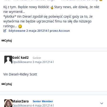
Kij z tym. Będzie nowy Riddick!
Stary news, ale dziwię, że nikt
nie wymienił...
*plotka* Vin Diesel zgodził się poświęcić część gaży za to, że
wytwórnia nie będzie ugrzeczniać fimu na siłę dla niższego
ratingu...
Edytowane
2 maja 2012
14 l
przez Accoun
Cytuj
Gość kad2
Goście
Opublikowano
3 maja 2012
14 l
Vin Diesel>Ridley Scott
Cytuj
Author stats
MaiorZero
Senior Member
Opublikowano
4 maja 2012
14 l