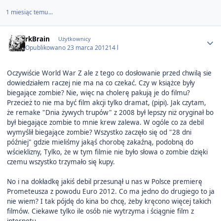
1 miesiąc temu...
Author stats
rkBrain
Użytkownicy
Opublikowano
23 marca 2012
14 l
Oczywiście World War Z ale z tego co dosłowanie przed chwilą sie
dowiedziałem raczej nie ma na co czekać. Czy w książce były
biegające zombie? Nie, więc na cholerę pakują je do filmu?
Przecież to nie ma być film akcji tylko dramat, (pipi). Jak czytam,
że remake "Dnia żywych trupów" z 2008 był lepszy niż oryginał bo
był biegające zombie to mnie krew zalewa. W ogóle co za debil
wymyślił biegające zombie? Wszystko zaczęło się od "28 dni
później" gdzie mieliśmy jakąś chorobę zakaźną, podobną do
wścieklizny, Tylko, że w tym filmie nie było słowa o zombie dzięki
czemu wszystko trzymało się kupy.
No i na dokładkę jakiś debil przesunął u nas w Polsce premierę
Prometeusza z powodu Euro 2012. Co ma jedno do drugiego to ja
nie wiem? I tak pójdę do kina bo chcę, żeby kręcono więcej takich
filmów. Ciekawe tylko ile osób nie wytrzyma i ściągnie film z