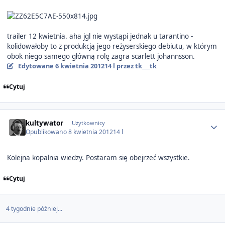
trailer 12 kwietnia. aha jgl nie wystąpi jednak u tarantino -
kolidowałoby to z produkcją jego reżyserskiego debiutu, w którym
obok niego samego główną rolę zagra scarlett johannsson.
Edytowane
6 kwietnia 2012
14 l
przez tk___tk
Cytuj
Author stats
kultywator
Użytkownicy
Opublikowano
8 kwietnia 2012
14 l
Kolejna kopalnia wiedzy. Postaram się obejrzeć wszystkie.
Cytuj
4 tygodnie później...