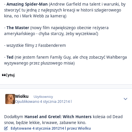
-
Amazing Spider-Man
(Andrew Garfield ma talent i warunki, by
stworzyć tu jedną z najlepszych kreacji w historii szlagierowego
kina, no i Mark Webb za kamerą)
-
The Master
(nowy film największego obecnie reżysera
amerykańskiego - chyba starczy, żeby wyczekiwać)
- wszystkie filmy z Fassbenderem
-
Ted
(nie jestem fanem Family Guy, ale chcę zobaczyć Wahlberga
wyzywanego przez pluszowego misia)
Cytuj
Author stats
Wiolku
Użytkownicy
Opublikowano
4 stycznia 2012
14 l
Dodałbym
Hansel and Gretel: Witch Hunters
kolesia od Dead
snow, będzie lekkie, krwawe, zabawne kino.
Edytowane
4 stycznia 2012
14 l
przez Wiolku