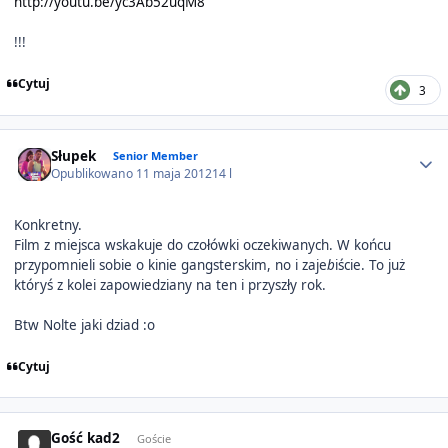
http://youtu.be/yc3Ab52uqM8
!!!
Cytuj
3
Author stats
Słupek
Senior Member
Opublikowano
11 maja 2012
14 l
Konkretny.
Film z miejsca wskakuje do czołówki oczekiwanych. W końcu
przypomnieli sobie o kinie gangsterskim, no i zaje
b
iście. To już
któryś z kolei zapowiedziany na ten i przyszły rok.
Btw Nolte jaki dziad :o
Cytuj
Gość kad2
Goście