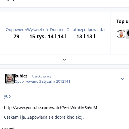
Top 
Odpowiedzi
Wyświetleń
Dodano
Ostatniej odpowiedzi
79
15 tys.
14 l
14 l
13 l
13 l
Expand topic overview
Author stats
kubicz
Użytkownicy
Opublikowano
3 stycznia 2012
14 l
yup
http://www.youtube.com/watch?v=uWlmhMSnVdM
Czekam i ja. Zapowiada sie dobre kino akcji.