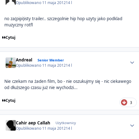
Opublikowano
11 maja 2012
14 l
no za(pipi)isty trailer.. szczegolnie hip hop uzyty jako podklad
muzyczny rotfl
Cytuj
Author stats
Andreal
Senior Member
Opublikowano
11 maja 2012
14 l
Nie czekam na żaden film, bo - nie oszukujmy się - nic ciekawego
od dłuższego czasu już nie wychodzi...
Cytuj
3
Author stats
Cahir aep Callah
Użytkownicy
Opublikowano
11 maja 2012
14 l