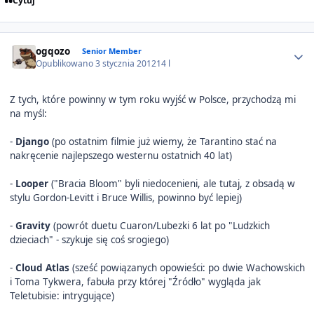
Cytuj
Author stats
ogqozo
Senior Member
Opublikowano
3 stycznia 2012
14 l
Z tych, które powinny w tym roku wyjść w Polsce, przychodzą mi
na myśl:
-
Django
(po ostatnim filmie już wiemy, że Tarantino stać na
nakręcenie najlepszego westernu ostatnich 40 lat)
-
Looper
("Bracia Bloom" byli niedocenieni, ale tutaj, z obsadą w
stylu Gordon-Levitt i Bruce Willis, powinno być lepiej)
-
Gravity
(powrót duetu Cuaron/Lubezki 6 lat po "Ludzkich
dzieciach" - szykuje się coś srogiego)
-
Cloud Atlas
(sześć powiązanych opowieści: po dwie Wachowskich
i Toma Tykwera, fabuła przy której "Źródło" wygląda jak
Teletubisie: intrygujące)