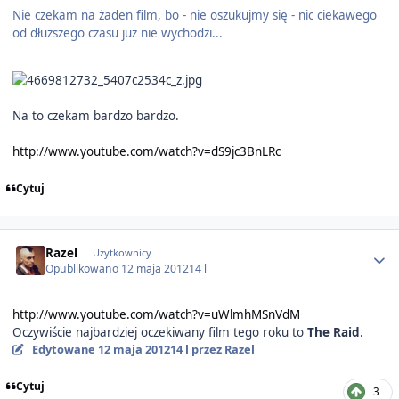
Nie czekam na żaden film, bo - nie oszukujmy się - nic ciekawego
od dłuższego czasu już nie wychodzi...
Na to czekam bardzo bardzo.
http://www.youtube.com/watch?v=dS9jc3BnLRc
Cytuj
Author stats
Razel
Użytkownicy
Opublikowano
12 maja 2012
14 l
http://www.youtube.com/watch?v=uWlmhMSnVdM
Oczywiście najbardziej oczekiwany film tego roku to
The Raid
.
Edytowane
12 maja 2012
14 l
przez Razel
Cytuj
3