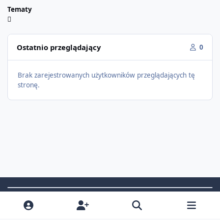
Tematy
Ostatnio przeglądający
0
Brak zarejestrowanych użytkowników przeglądających tę
stronę.
Light Mode
Dark Mode
System Preference
f
i
x
t
a
n
i