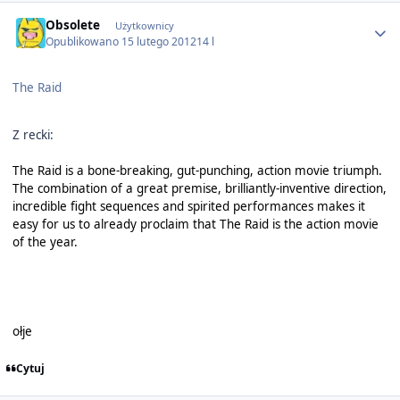
Author stats
Obsolete
Użytkownicy
Opublikowano
15 lutego 2012
14 l
The Raid
Z recki:
The Raid is a bone-breaking, gut-punching, action movie triumph.
The combination of a great premise, brilliantly-inventive direction,
incredible fight sequences and spirited performances makes it
easy for us to already proclaim that The Raid is the action movie
of the year.
ołje
Cytuj