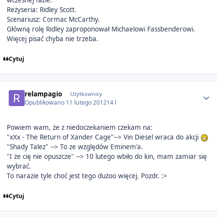
wczesnej fazie.
Reżyseria: Ridley Scott.
Scenariusz: Cormac McCarthy.
Główną rolę Ridley zaproponował Michaelowi Fassbenderowi.
Więcej pisać chyba nie trzeba.
Cytuj
Author stats
relampagio
Użytkownicy
Opublikowano
11 lutego 2012
14 l
Powiem wam, że z niedoczekaniem czekam na:
"xXx - The Return of Xander Cage"--> Vin Diesel wraca do akcji
"Shady Talez" --> To ze względów Eminem'a.
"I że cię nie opuszcze" --> 10 lutego wbiło do kin, mam zamiar się
wybrać.
To narazie tyle choć jest tego dużoo więcej. Pozdr. :>
Cytuj