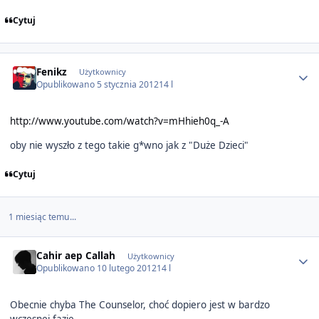
Cytuj
Author stats
Fenikz
Użytkownicy
Opublikowano
5 stycznia 2012
14 l
http://www.youtube.com/watch?v=mHhieh0q_-A
oby nie wyszło z tego takie g*wno jak z "Duże Dzieci"
Cytuj
1 miesiąc temu...
Author stats
Cahir aep Callah
Użytkownicy
Opublikowano
10 lutego 2012
14 l
Obecnie chyba The Counselor, choć dopiero jest w bardzo