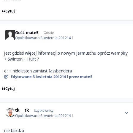
Cytuj
Gość mate5
Goście
Opublikowano
3 kwietnia 2012
14 l
Jest gdzieś więcej informacji o nowym Jarmuschu oprócz wampiry
+ Swinton + Hurt ?
e: + hiddleston zamiast fassbendera
Edytowane
3 kwietnia 2012
14 l
przez mate5
Cytuj
Author stats
tk___tk
Użytkownicy
Opublikowano
6 kwietnia 2012
14 l
nie bardzo