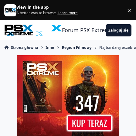
Skocz do zawartości
View in the app
×
Di
A better way to browse.
Learn more
.
Forum PSX Extreme
Zaloguj się
Strona główna
Inne
Region Filmowy
Najbardziej oczeki