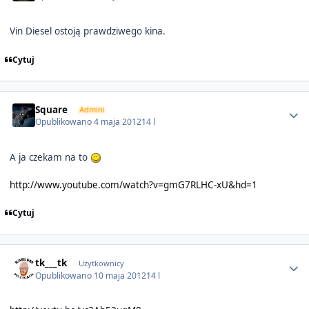
Vin Diesel ostoją prawdziwego kina.
Cytuj
Author stats
Square
Admini
Opublikowano
4 maja 2012
14 l
A ja czekam na to
http://www.youtube.com/watch?v=gmG7RLHC-xU&hd=1
Cytuj
Author stats
tk___tk
Użytkownicy
Opublikowano
10 maja 2012
14 l