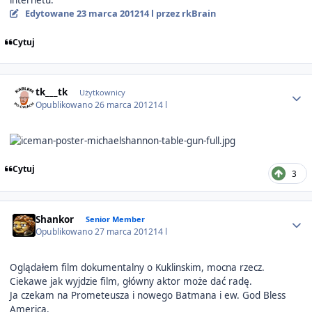
internetu.
Edytowane
23 marca 2012
14 l
przez rkBrain
Cytuj
Author stats
tk___tk
Użytkownicy
Opublikowano
26 marca 2012
14 l
Cytuj
3
Author stats
Shankor
Senior Member
Opublikowano
27 marca 2012
14 l
Oglądałem film dokumentalny o Kuklinskim, mocna rzecz.
Ciekawe jak wyjdzie film, główny aktor może dać radę.
Ja czekam na Prometeusza i nowego Batmana i ew. God Bless
America.