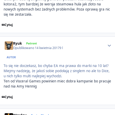
kotora2, tym bardziej że wersja steamowa hula jak zloto na
nowych systemach bez żadnych problemów. Poza oprawą gra nic
się nie zestarzała.
Cytuj
Author stats
Ryuk
Patroni
Opublikowano
14 kwietnia 2017
9 l
AUTOR
To się nie doczekasz, bo chyba EA ma prawa do marki na 10 lat?
Miejmy nadzieję, że jakoś sobie podołają z singlem no ale to Dice,
u nich tylko multi najlepiej wychodzi.
Ten od Visceral Games powinien miec dobra kampanie bo pracuje
nad nia Amy Hennig
Cytuj
Author stats