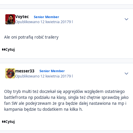
Author stats
Voytec
Senior Member
Opublikowano
12 kwietnia 2017
9 l
Ale oni potrafią robić trailery
Cytuj
Author stats
messer33
Senior Member
Opublikowano
12 kwietnia 2017
9 l
Oby tryb multi też doczekał się apgrejdów względem ostatniego
battlefronta np podziału na klasy, singla też chętnie sprawdzę jako
fan SW ale podejrzewam że gra będzie dalej nastawiona na mp i
kampania będzie tu dodatkiem na kilka h.
Cytuj