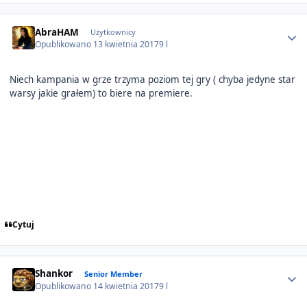
Author stats
AbraHAM
Użytkownicy
Opublikowano
13 kwietnia 2017
9 l
Niech kampania w grze trzyma poziom tej gry ( chyba jedyne star
warsy jakie grałem) to biere na premiere.
Cytuj
Author stats
Shankor
Senior Member
Opublikowano
14 kwietnia 2017
9 l