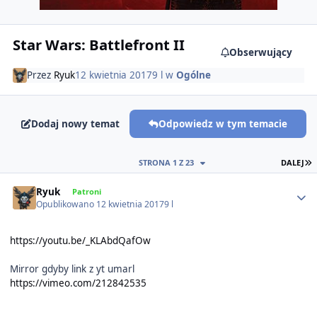
Star Wars: Battlefront II
Obserwujący
Przez
Ryuk
12 kwietnia 2017
9 l
w
Ogólne
Dodaj nowy temat
Odpowiedz w tym temacie
O
STRONA 1 Z 23
DALEJ
Author stats
Ryuk
Patroni
Opublikowano
12 kwietnia 2017
9 l
https://youtu.be/_KLAbdQafOw
Mirror gdyby link z yt umarl
https://vimeo.com/212842535