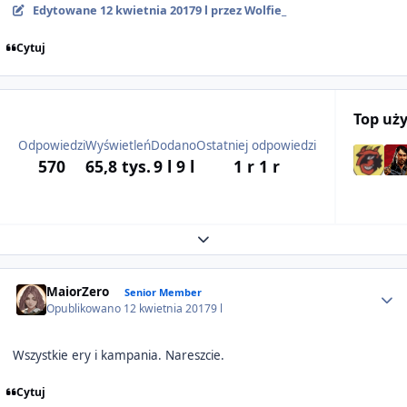
Edytowane
12 kwietnia 2017
9 l
przez Wolfie_
Cytuj
Top uż
Odpowiedzi
Wyświetleń
Dodano
Ostatniej odpowiedzi
570
65,8 tys.
9 l
9 l
1 r
1 r
Expand topic overview
Author stats
MaiorZero
Senior Member
Opublikowano
12 kwietnia 2017
9 l
Wszystkie ery i kampania. Nareszcie.
Cytuj