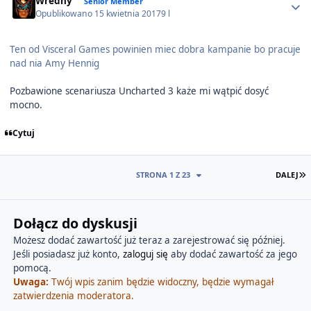
Wredny
Senior Member
Opublikowano
15 kwietnia 2017
9 l
Ten od Visceral Games powinien miec dobra kampanie bo pracuje
nad nia Amy Hennig
Pozbawione scenariusza Uncharted 3 każe mi wątpić dosyć
mocno.
Cytuj
O
STRONA 1 Z 23
DALEJ
Dołącz do dyskusji
Możesz dodać zawartość już teraz a zarejestrować się później.
Jeśli posiadasz już konto,
zaloguj się
aby dodać zawartość za jego
pomocą.
Uwaga:
Twój wpis zanim będzie widoczny, będzie wymagał
zatwierdzenia moderatora.