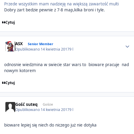
Przede wszystkim mam nadzieję na większą zawartość multi
Dobry zart bedzie pewnie z 7-8 map,kilka broni i tyle.
Cytuj
Author stats
ASX
Senior Member
Opublikowano
14 kwietnia 2017
9 l
odnosnie wiedzmina w swiecie star wars to bioware pracuje nad
nowym kotorem
Cytuj
Gość suteq
Goście
Opublikowano
14 kwietnia 2017
9 l
bioware lepiej się niech do niczego już nie dotyka