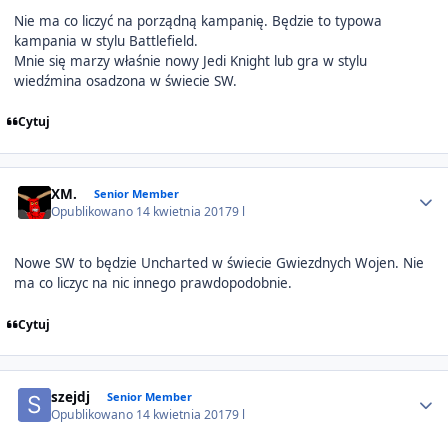
Nie ma co liczyć na porządną kampanię. Będzie to typowa
kampania w stylu Battlefield.
Mnie się marzy właśnie nowy Jedi Knight lub gra w stylu
wiedźmina osadzona w świecie SW.
Cytuj
Author stats
XM.
Senior Member
Opublikowano
14 kwietnia 2017
9 l
Nowe SW to będzie Uncharted w świecie Gwiezdnych Wojen. Nie
ma co liczyc na nic innego prawdopodobnie.
Cytuj
Author stats
szejdj
Senior Member
Opublikowano
14 kwietnia 2017
9 l