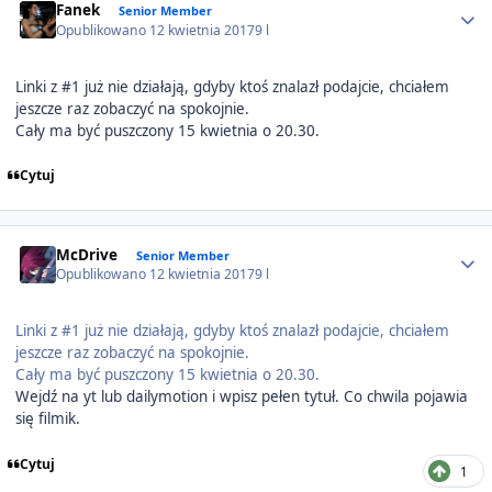
Fanek
Senior Member
Opublikowano
12 kwietnia 2017
9 l
Linki z #1 już nie działają, gdyby ktoś znalazł podajcie, chciałem
jeszcze raz zobaczyć na spokojnie.
Cały ma być puszczony 15 kwietnia o 20.30.
Cytuj
Author stats
McDrive
Senior Member
Opublikowano
12 kwietnia 2017
9 l
Linki z #1 już nie działają, gdyby ktoś znalazł podajcie, chciałem
jeszcze raz zobaczyć na spokojnie.
Cały ma być puszczony 15 kwietnia o 20.30.
Wejdź na yt lub dailymotion i wpisz pełen tytuł. Co chwila pojawia
się filmik.
Cytuj
1