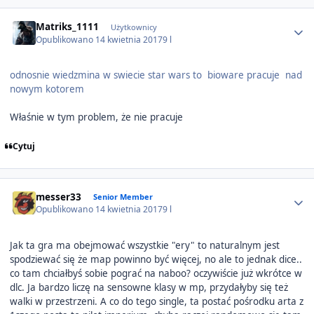
Author stats
Matriks_1111
Użytkownicy
Opublikowano
14 kwietnia 2017
9 l
odnosnie wiedzmina w swiecie star wars to bioware pracuje nad
nowym kotorem
Właśnie w tym problem, że nie pracuje
Cytuj
Author stats
messer33
Senior Member
Opublikowano
14 kwietnia 2017
9 l
Jak ta gra ma obejmować wszystkie "ery" to naturalnym jest
spodziewać się że map powinno być więcej, no ale to jednak dice..
co tam chciałbyś sobie pograć na naboo? oczywiście już wkrótce w
dlc. Ja bardzo liczę na sensowne klasy w mp, przydałyby się też
walki w przestrzeni. A co do tego single, ta postać pośrodku arta z