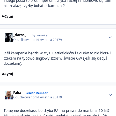
1szego posta to pilot imperium, chyba raczej randomowo się tam
nie znalazł, czyżby bohater kampanii?
Cytuj
Author stats
_daras_
Użytkownicy
Opublikowano
14 kwietnia 2017
9 l
Jeśli kampania będzie w stylu Battlefieldów i CoDów to nie biorę i
czekam na typowo singlowy sztos w świecie GW (jeśli się kiedyś
doczekam).
Cytuj
Author stats
Faka
Senior Member
Opublikowano
14 kwietnia 2017
9 l
To się nie doczekasz, bo chyba EA ma prawa do marki na 10 lat?
Miejmy nadzieję, że jakoś sobie podołają z singlem no ale to Dice,