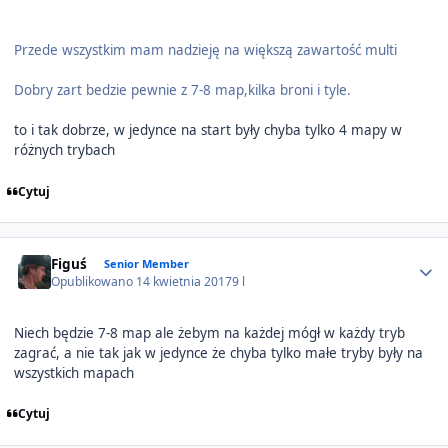
Przede wszystkim mam nadzieję na większą zawartość multi
Dobry zart bedzie pewnie z 7-8 map,kilka broni i tyle.
to i tak dobrze, w jedynce na start były chyba tylko 4 mapy w
różnych trybach
Cytuj
Author stats
Figuś
Senior Member
Opublikowano
14 kwietnia 2017
9 l
Niech będzie 7-8 map ale żebym na każdej mógł w każdy tryb
zagrać, a nie tak jak w jedynce że chyba tylko małe tryby były na
wszystkich mapach
Cytuj