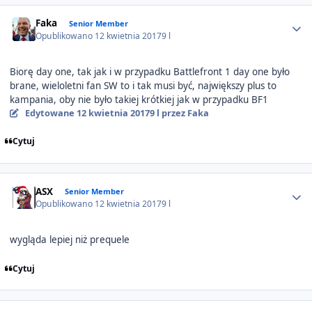
Author stats
Faka
Senior Member
Opublikowano
12 kwietnia 2017
9 l
Biorę day one, tak jak i w przypadku Battlefront 1 day one było
brane, wieloletni fan SW to i tak musi być, największy plus to
kampania, oby nie było takiej krótkiej jak w przypadku BF1
Edytowane
12 kwietnia 2017
9 l
przez Faka
Cytuj
Author stats
ASX
Senior Member
Opublikowano
12 kwietnia 2017
9 l
wygląda lepiej niż prequele
Cytuj
Author stats