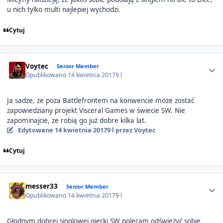
u nich tylko multi najlepiej wychodzi.
Cytuj
Author stats
Voytec
Senior Member
Opublikowano
14 kwietnia 2017
9 l
Ja sadze, ze poza Battlefrontem na konwencie moze zostać
zapowiedziany projekt Visceral Games w świecie SW. Nie
zapominajcie, ze robią go już dobre kilka lat.
Edytowane
14 kwietnia 2017
9 l
przez Voytec
Cytuj
Author stats
messer33
Senior Member
Opublikowano
14 kwietnia 2017
9 l
Głodnym dobrej singlowej gierki SW polecam odświeżyć sobie