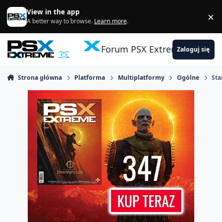
Skocz do zawartości
View in the app
×
Di
A better way to browse.
Learn more
.
Forum PSX Extreme
Zaloguj się
Strona główna
Platforma
Multiplatformy
Ogólne
Sta