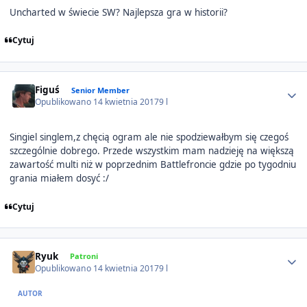
Uncharted w świecie SW? Najlepsza gra w historii?
Cytuj
Author stats
Figuś
Senior Member
Opublikowano
14 kwietnia 2017
9 l
Singiel singlem,z chęcią ogram ale nie spodziewałbym się czegoś
szczególnie dobrego. Przede wszystkim mam nadzieję na większą
zawartość multi niż w poprzednim Battlefroncie gdzie po tygodniu
grania miałem dosyć :/
Cytuj
Author stats
Ryuk
Patroni
Opublikowano
14 kwietnia 2017
9 l
AUTOR