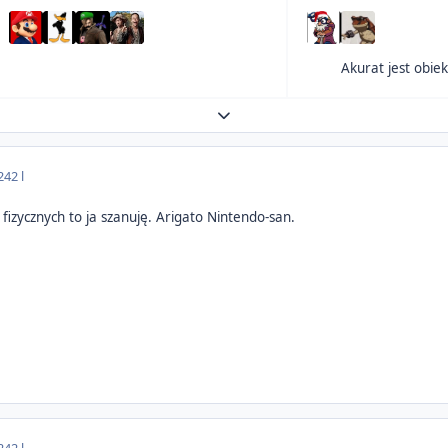
Expand topic overview
24
2 l
 fizycznych to ja szanuję. Arigato Nintendo-san.