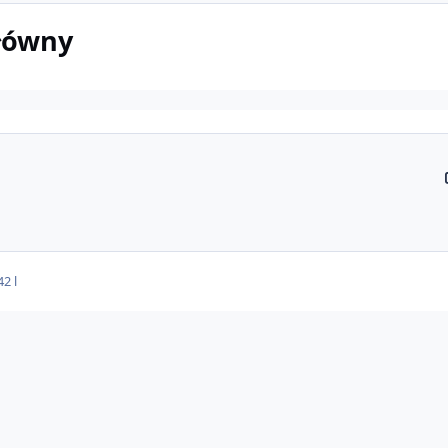
główny
4
2 l