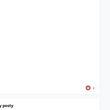
2
y posty