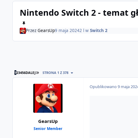
Nintendo Switch 2 - temat 
Przez
GearsUp
9 maja 2024
2 l
w
Switch 2
OSTATNIA STRONA
1
2
3
4
5
6
DALEJ
STRONA 1 Z 378
Opublikowano
9 maja 202
GearsUp
Senior Member