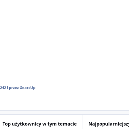
024
2 l
przez GearsUp
Top użytkownicy w tym temacie
Najpopularniejsz