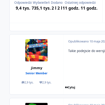
Odpowiedzi
Wyświetleń
Dodano
Ostatniej odpowiedzi
9,4 tys.
735,1 tys.
2 l
2 l
11 godz.
11 godz.
Opublikowano
10 maja 20
Takie podejscie do wersji
jimmy
Senior Member
2,9 tys.
2,9 tys.
odpowiedzi
Reputacja
Cytuj