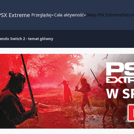
PSX Extreme
Przeglądaj
Cała aktywność
Sklep PSX Extreme
Patron
endo Switch 2 - temat główny