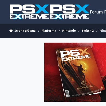
Skocz do zawartości
Forum 
Strona główna
Platforma
Nintendo
Switch 2
Nint