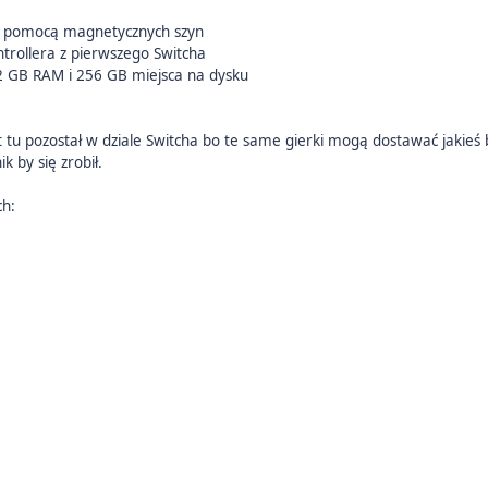
za pomocą magnetycznych szyn
trollera z pierwszego Switcha
2 GB RAM i 256 GB miejsca na dysku
t tu pozostał w dziale Switcha bo te same gierki mogą dostawać jakieś 
k by się zrobił.
ch: