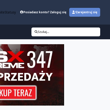
ite
Statusy
Posiadasz konto? Zaloguj się
Zarejestruj się
Szukaj...