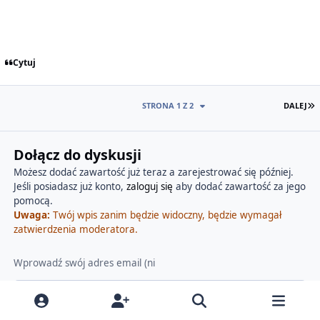
Cytuj
O
STRONA 1 Z 2
DALEJ
Dołącz do dyskusji
Możesz dodać zawartość już teraz a zarejestrować się później.
Jeśli posiadasz już konto,
zaloguj się
aby dodać zawartość za jego
pomocą.
Uwaga:
Twój wpis zanim będzie widoczny, będzie wymagał
zatwierdzenia moderatora.
Dodaj odpowiedź do tematu...