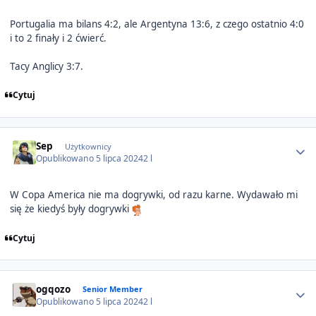
Portugalia ma bilans 4:2, ale Argentyna 13:6, z czego ostatnio 4:0
i to 2 finały i 2 ćwierć.
Tacy Anglicy 3:7.
Cytuj
Author stats
Sep
Użytkownicy
Opublikowano
5 lipca 2024
2 l
W Copa America nie ma dogrywki, od razu karne. Wydawało mi
się że kiedyś były dogrywki
Cytuj
Author stats
ogqozo
Senior Member
Opublikowano
5 lipca 2024
2 l