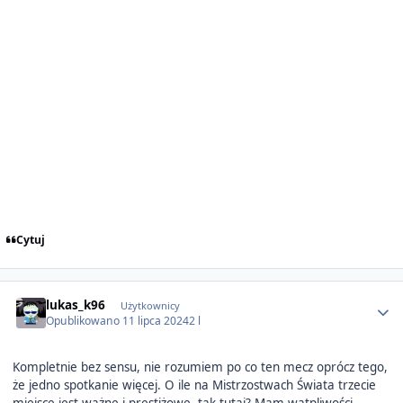
Cytuj
Author stats
lukas_k96
Użytkownicy
Opublikowano
11 lipca 2024
2 l
Kompletnie bez sensu, nie rozumiem po co ten mecz oprócz tego,
że jedno spotkanie więcej. O ile na Mistrzostwach Świata trzecie