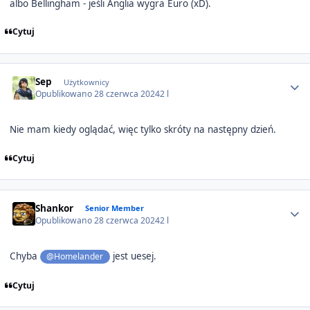
albo Bellingham - jeśli Anglia wygra Euro (xD).
Cytuj
Author stats
Sep
Użytkownicy
Opublikowano
28 czerwca 2024
2 l
Nie mam kiedy oglądać, więc tylko skróty na następny dzień.
Cytuj
Author stats
Shankor
Senior Member
Opublikowano
28 czerwca 2024
2 l
Chyba
jest uesej.
@Homelander
Cytuj