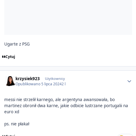
Ugarte z PSG
Cytuj
Author stats
krzysiek923
Użytkownicy
Opublikowano
5 lipca 2024
2 l
messi nie strzelił karnego, ale argentyna awansowała, bo
martinez obronił dwa karne, jakie odbicie lustrzane portugalii na
euro xd
ps. nie płakał