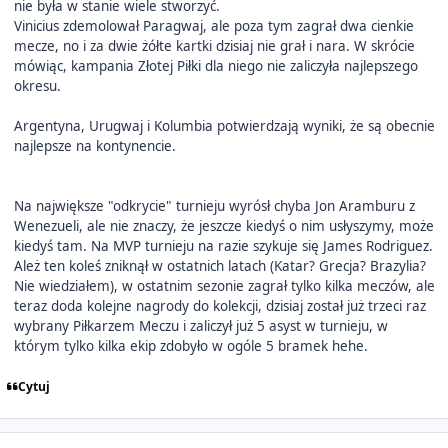
nie była w stanie wiele stworzyć.
Vinicius zdemolował Paragwaj, ale poza tym zagrał dwa cienkie
mecze, no i za dwie żółte kartki dzisiaj nie grał i nara. W skrócie
mówiąc, kampania Złotej Piłki dla niego nie zaliczyła najlepszego
okresu.
Argentyna, Urugwaj i Kolumbia potwierdzają wyniki, że są obecnie
najlepsze na kontynencie.
Na największe "odkrycie" turnieju wyrósł chyba Jon Aramburu z
Wenezueli, ale nie znaczy, że jeszcze kiedyś o nim usłyszymy, może
kiedyś tam. Na MVP turnieju na razie szykuje się James Rodriguez.
Ależ ten koleś zniknął w ostatnich latach (Katar? Grecja? Brazylia?
Nie wiedziałem), w ostatnim sezonie zagrał tylko kilka meczów, ale
teraz doda kolejne nagrody do kolekcji, dzisiaj został już trzeci raz
wybrany Piłkarzem Meczu i zaliczył już 5 asyst w turnieju, w
którym tylko kilka ekip zdobyło w ogóle 5 bramek hehe.
Cytuj
Author stats