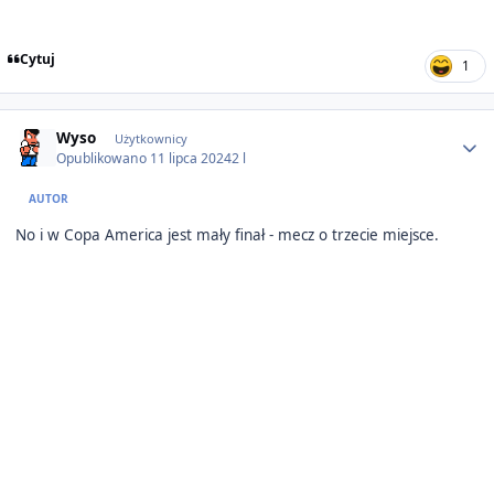
Cytuj
1
Author stats
Wyso
Użytkownicy
Opublikowano
11 lipca 2024
2 l
AUTOR
No i w Copa America jest mały finał - mecz o trzecie miejsce.