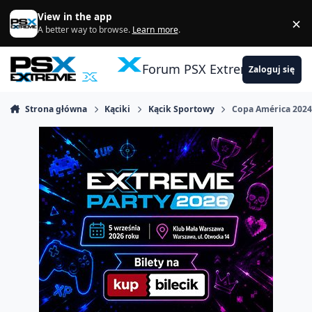
Skocz do zawartości
View in the app
×
Di
A better way to browse.
Learn more
.
Forum PSX Extreme
Zaloguj się
Strona główna
Kąciki
Kącik Sportowy
Copa América 202