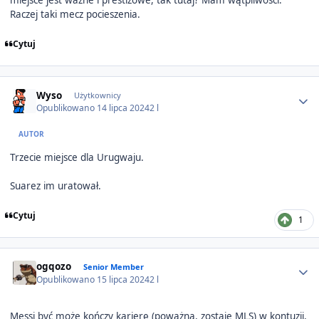
miejsce jest ważne i prestiżowe, tak tutaj? Mam wątpliwości.
Raczej taki mecz pocieszenia.
Cytuj
Author stats
Wyso
Użytkownicy
Opublikowano
14 lipca 2024
2 l
AUTOR
Trzecie miejsce dla Urugwaju.
Suarez im uratował.
Cytuj
1
Author stats
ogqozo
Senior Member
Opublikowano
15 lipca 2024
2 l
Messi być może kończy karierę (poważną, zostaje MLS) w kontuzji,