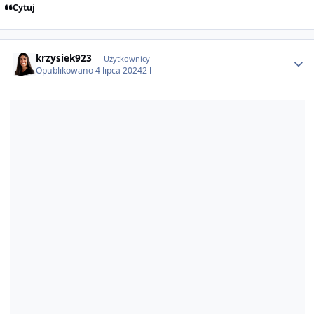
Cytuj
Author stats
krzysiek923
Użytkownicy
Opublikowano
4 lipca 2024
2 l