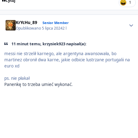
Cytuj
1
Author stats
KrYcHu_89
Senior Member
Opublikowano
5 lipca 2024
2 l
11 minut temu, krzysiek923 napisał(a):
messi nie strzelił karnego, ale argentyna awansowała, bo
martinez obronił dwa karne, jakie odbicie lustrzane portugalii na
euro xd
ps. nie płakał
Panenkę to trzeba umieć wykonać.