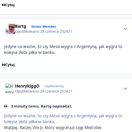
Cytuj
Author stats
Bartg
Senior Member
Opublikowano
28 czerwca 2024
2 l
Jedyne co ważne, to czy Messi wygra z Argentyną, jak wygra to
kolejna złota piłka w banku.
Cytuj
Author stats
HenrykIggO
Użytkownicy
Opublikowano
28 czerwca 2024
2 l
3 minuty temu, Bartg napisał(a):
Jedyne co ważne, to czy Messi wygra z Argentyną, jak wygra to
kolejna złota piłka w banku.
Wątpię. Raczej Vini Jr, który wygrał już Ligę Mistrzów