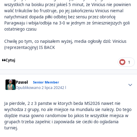
wszystkich na boisku przez jakieś 5 minut, że Vinicius nie powinien
walić trikulców bo frustruje, po jej zakończeniu Vinicius niemal
natychmiast dopada piłki odbitej bez sensu przez obrońcę
Paragwaju i wbija/odbija na 3-0 w jednym ze śmieszniejszych goli
ostatniego czasu
Chwilę po tym, co napisałem wyżej, media ogłosiły dziś: Vinicius
(reprezentacyjny) IS BACK
Cytuj
1
Author stats
Paweł
Senior Member
Opublikowano
2 lipca 2024
2 l
Ja pierdole, 2 z 3 panstw w ktorych beda MS2026 nawet nie
wychodza z grupy, no ale miejsce na mundialu sie nalezy. Do tego
dojdzie masa gowno randomow bo jakos te wszystkie miejsca w
grupach trzeba zapelnic i zapowiada sie ciezki do ogladania
turniej.