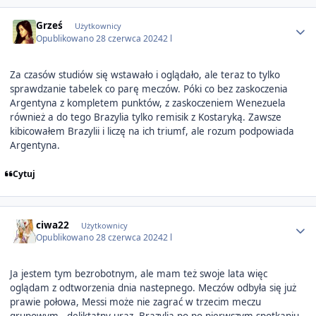
Author stats
Grześ
Użytkownicy
Opublikowano
28 czerwca 2024
2 l
Za czasów studiów się wstawało i oglądało, ale teraz to tylko
sprawdzanie tabelek co parę meczów. Póki co bez zaskoczenia
Argentyna z kompletem punktów, z zaskoczeniem Wenezuela
również a do tego Brazylia tylko remisik z Kostaryką. Zawsze
kibicowałem Brazylii i liczę na ich triumf, ale rozum podpowiada
Argentyna.
Cytuj
Author stats
ciwa22
Użytkownicy
Opublikowano
28 czerwca 2024
2 l
Ja jestem tym bezrobotnym, ale mam też swoje lata więc
oglądam z odtworzenia dnia nastepnego. Meczów odbyła się już
prawie połowa, Messi może nie zagrać w trzecim meczu