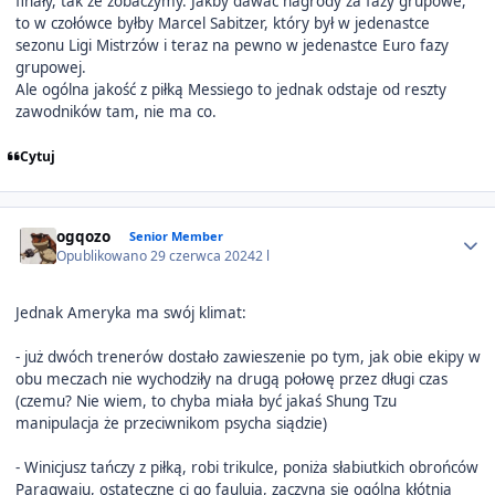
finały, tak że zobaczymy. Jakby dawać nagrody za fazy grupowe,
to w czołówce byłby Marcel Sabitzer, który był w jedenastce
sezonu Ligi Mistrzów i teraz na pewno w jedenastce Euro fazy
grupowej.
Ale ogólna jakość z piłką Messiego to jednak odstaje od reszty
zawodników tam, nie ma co.
Cytuj
Author stats
ogqozo
Senior Member
Opublikowano
29 czerwca 2024
2 l
Jednak Ameryka ma swój klimat:
- już dwóch trenerów dostało zawieszenie po tym, jak obie ekipy w
obu meczach nie wychodziły na drugą połowę przez długi czas
(czemu? Nie wiem, to chyba miała być jakaś Shung Tzu
manipulacja że przeciwnikom psycha siądzie)
- Winicjusz tańczy z piłką, robi trikulce, poniża słabiutkich obrońców
Paragwaju, ostateczne ci go faulują, zaczyna się ogólna kłótnia