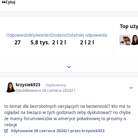
Cytuj
Top uż
Odpowiedzi
Wyświetleń
Dodano
Ostatniej odpowiedzi
27
5,8 tys.
2 l
2 l
2 l
2 l
Expand topic overview
Author stats
krzysiek923
Użytkownicy
Opublikowano
28 czerwca 2024
2 l
to temat dla bezrobotnych cierpiących na bezsenność? kto ma to
oglądać na bieżąco w tych godzinach żeby dyskutować? no chyba
że mamy forumowiczów w ameryce południowej to prosimy o
relacje
Edytowane
28 czerwca 2024
2 l
przez krzysiek923