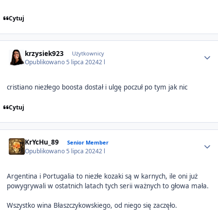
Cytuj
Author stats
krzysiek923
Użytkownicy
Opublikowano
5 lipca 2024
2 l
cristiano niezłego boosta dostał i ulgę poczuł po tym jak nic
Cytuj
Author stats
KrYcHu_89
Senior Member
Opublikowano
5 lipca 2024
2 l
Argentina i Portugalia to niezłe kozaki są w karnych, ile oni już
powygrywali w ostatnich latach tych serii ważnych to głowa mała.
Wszystko wina Błaszczykowskiego, od niego się zaczęło.