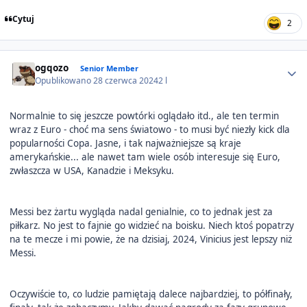
Cytuj
2
Author stats
ogqozo
Senior Member
Opublikowano
28 czerwca 2024
2 l
Normalnie to się jeszcze powtórki oglądało itd., ale ten termin
wraz z Euro - choć ma sens światowo - to musi być niezły kick dla
popularności Copa. Jasne, i tak najważniejsze są kraje
amerykańskie... ale nawet tam wiele osób interesuje się Euro,
zwłaszcza w USA, Kanadzie i Meksyku.
Messi bez żartu wygląda nadal genialnie, co to jednak jest za
piłkarz. No jest to fajnie go widzieć na boisku. Niech ktoś popatrzy
na te mecze i mi powie, że na dzisiaj, 2024, Vinicius jest lepszy niż
Messi.
Oczywiście to, co ludzie pamiętają dalece najbardziej, to półfinały,