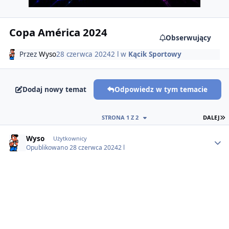
Copa América 2024
Obserwujący
Przez
Wyso
28 czerwca 2024
2 l
w
Kącik Sportowy
Dodaj nowy temat
Odpowiedz w tym temacie
O
STRONA 1 Z 2
DALEJ
Author stats
Wyso
Użytkownicy
Opublikowano
28 czerwca 2024
2 l