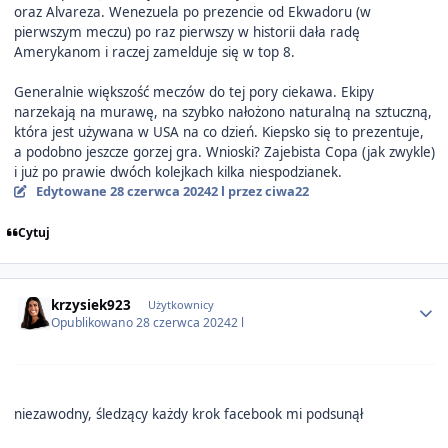
oraz Alvareza. Wenezuela po prezencie od Ekwadoru (w
pierwszym meczu) po raz pierwszy w historii dała radę
Amerykanom i raczej zamelduje się w top 8.
Generalnie większość meczów do tej pory ciekawa. Ekipy
narzekają na murawę, na szybko nałożono naturalną na sztuczną,
która jest używana w USA na co dzień. Kiepsko się to prezentuje,
a podobno jeszcze gorzej gra. Wnioski? Zajebista Copa (jak zwykle)
i już po prawie dwóch kolejkach kilka niespodzianek.
Edytowane
28 czerwca 2024
2 l
przez ciwa22
Cytuj
Author stats
krzysiek923
Użytkownicy
Opublikowano
28 czerwca 2024
2 l
niezawodny, śledzący każdy krok facebook mi podsunął