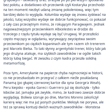
grupowym - deliktatny uraz. Brazylia po po pierwszym spotkaniu
bez polotu, a dodatkowo ich przeciwnik czyli Kostaryka przechodzi
na ten moment niezbyt udaną zmianę pokoleniową, więc tym
bardziej słabo to wygląda. Kolumbia wydaje się znowu zyskiwać na
jakości, tutaj wszystko wydaje sie dobrze funkcjonować, co pokazał
z cały czas przeciętnym mimo, że rokującym Paragwajem. Jednak
najpoważniejszym przeciwnikiem Albicelestes w drodze do
trzeciego z rzędu tytułu wydaje się być Urugwaj. W przeszłości
często męczący w oglądaniu, wyrywający zwycięstwa swoim
przeciwnikom po cięzkich kopaninach ale tym razem ich trenerem
jest Marcelo Bielsa. To taki słynny argentyński trener, który lubi jak
jego drużyna atakuje, ma szybkich zawodników i w ogóle takich
którzy lubią biegać. W zwiazku z czym kadra przeszła solidną
metamorfozę.
Poza tym, Amerykanie na papierze chyba najmocniejsi w historii,
co nie przeszkadzało im przegrać z całkiem nieźle poukladaną
Panamą (po głupiej czerwonej kartce dla syna George'a Weah).
Peru kiepsko - epoka Gareci i Guerrero już się skończyła - tylko
kibiców żal. Jamajka jak zwykle, mimo, że kadrowo zawsze dobrze
wyglądają. Boliwia szoruje po dnie, Martins Moreno zakończył
karierę więc nie ma już jasnych punktów. Meksyk nie porywa, ale
też za sprawą kontuzji dwóch ważnych zawodników - Monstesa