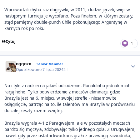
Wprowadzili chyba raz dogrywki, w 2011, i ludzie jęczeli, więc w
następnym turnieju je wycofano. Poza finałem, w którym zostały,
stąd pamiętny double-punch Chile pokonującego Argentynę w
karnych rok po roku.
Cytuj
1
Author stats
ogqozo
Senior Member
Opublikowano
7 lipca 2024
2 l
No i tyle z nadziei na jakieś odrodzenie. Ronaldinho jednak miał
rację hehe. Tylko potwierdzenie z meczów eliminacji, gdzie
Brazylia jest na 6. miejscu w swojej strefie - niesamowite
osiągnięcie, patrząc na to, ile talentów ma Brazylia w porównaniu
do całej reszty razem wziętej.
Brazylia wygrała 4-1 z Paragwajem, ale w pozostałych meczach
bardzo się męczyła, zdobywając tylko jednego gola. Z Urugwajem,
nawet gdy przez ostatni kwadrans grała z przewagą zawodnika,