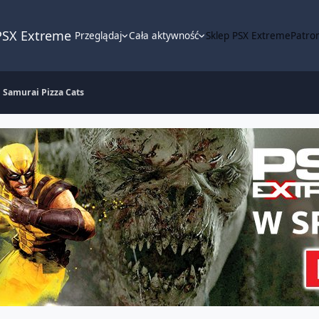
PSX Extreme
Przeglądaj
Cała aktywność
Sklep PSX Extreme
Patron
Samurai Pizza Cats