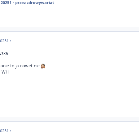
 2025
1 r
przez zdrowywariat
2025
1 r
wska
kranie to ja nawet nie
do WH
2025
1 r