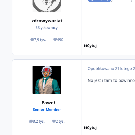
zdrowywariat
Użytkownicy
7,9 tys.
490
odpowiedzi
Reputacja
Cytuj
Opublikowano
21 lutego 
No jest i tam to powinno
Paweł
Senior Member
8,2 tys.
2 tys.
odpowiedzi
Reputacja
Cytuj