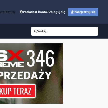
ite
Statusy
Posiadasz konto? Zaloguj się
Zarejestruj się
Szukaj...