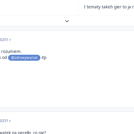
Expand topic overview
2025
1 r
ja rozumiem.
ns od
itp
@zdrowywariat
2025
1 r
wątek na perełki, co nie?