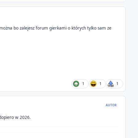
e można bo zalejesz forum gierkami o których tylko sam ze
1
1
1
AUTOR
 dopiero w 2026.