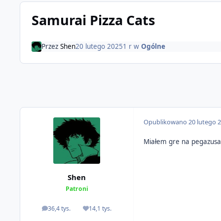
Samurai Pizza Cats
Przez
Shen
20 lutego 2025
1 r
w
Ogólne
Opublikowano
20 lutego 
Miałem gre na pegazusa,
Shen
Patroni
36,4 tys.
14,1 tys.
odpowiedzi
Reputacja