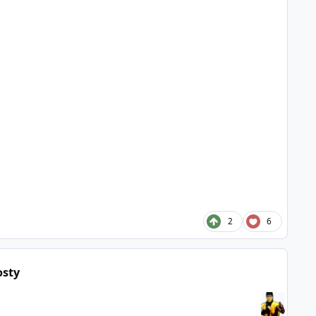
2
6
osty