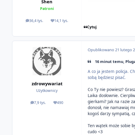
Shen
Patroni
36,4 tys.
14,1 tys.
odpowiedzi
Reputacja
Cytuj
Opublikowano
21 lutego 
16 minut temu, Pluga
A co ja jestem policja. 
sobą będziesz pisać.
zdrowywariat
Co Ty nie powiesz? Grasz
Użytkownicy
Laika dosłownie. Cierpli
gierkami? Jak na razie z
7,9 tys.
490
odpowiedzi
Reputacja
donosił, nie namawiaj m
kogoś darzy sympatią, czy
Ten wątek może sobie by
cudo <3