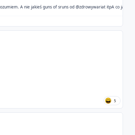
I tematy takich gier to ja rozumiem. A nie jakieś guns of sruns od @zdrowywariat itp
A co ja jest
5