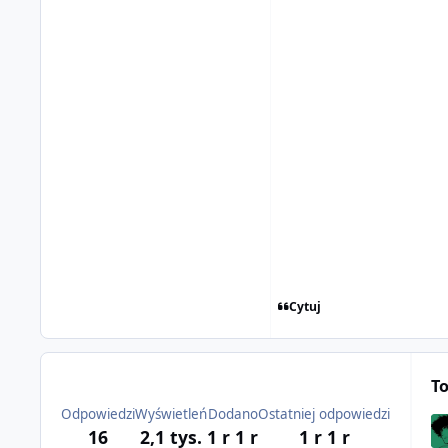
Cytuj
T
Odpowiedzi
Wyświetleń
Dodano
Ostatniej odpowiedzi
16
2,1 tys.
1 r
1 r
1 r
1 r