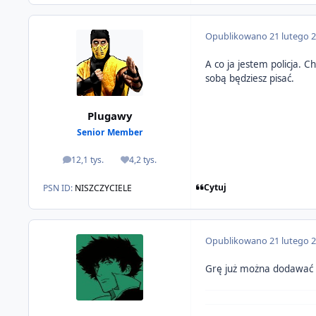
Opublikowano
21 lutego 
A co ja jestem policja. 
sobą będziesz pisać.
Plugawy
Senior Member
12,1 tys.
4,2 tys.
odpowiedzi
Reputacja
Cytuj
PSN ID:
NISZCZYCIELE
Opublikowano
21 lutego 
Grę już można dodawać n