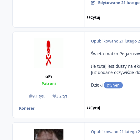
Edytowane
21 lutego
Cytuj
Opublikowano
21 lutego 
Świeta matko Pegazuso
Ile tutaj jest duszy na e
Juz dodane oczywiście 
oFi
Patroni
Dzieki
@Shen
9,1 tys.
3,2 tys.
odpowiedzi
Reputacja
Cytuj
Koneser
Opublikowano
21 lutego 