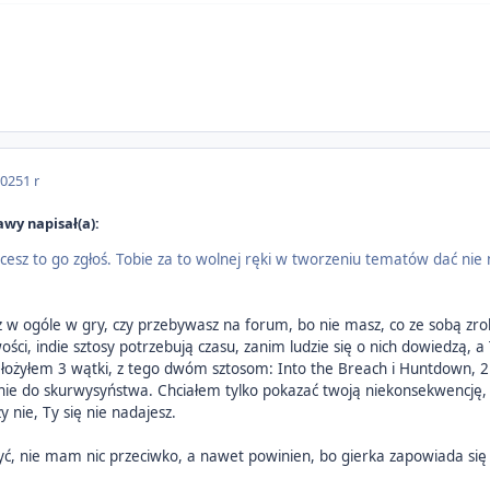
2025
1 r
wy napisał(a):
Chcesz to go zgłoś. Tobie za to wolnej ręki w tworzeniu tematów dać ni
 w ogóle w gry, czy przebywasz na forum, bo nie masz, co ze sobą zrobić
wości, indie sztosy potrzebują czasu, zanim ludzie się o nich dowiedzą, 
ałożyłem 3 wątki, z tego dwóm sztosom: Into the Breach i Huntdown, 2
nie do skurwysyństwa. Chciałem tylko pokazać twoją niekonsekwencję, 
 nie, Ty się nie nadajesz.
ć, nie mam nic przeciwko, a nawet powinien, bo gierka zapowiada się 