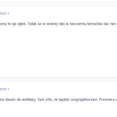
2025
1 r
Chcesz to go zgłoś. Tobie za to wolnej ręki w tworzeniu tematów dać ni
2025
1 r
a steam do wishlisty. Tam info, że będzie coop/splitscreen. Premiera