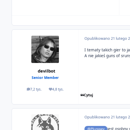
Opublikowano
21 lutego 
I tematy takich gier to 
A nie jakieś guns of sru
devilbot
Senior Member
7,2 tys.
4,8 tys.
odpowiedzi
Reputacja
Cytuj
Opublikowano
21 lutego 
jest osobny 
@Plugawy