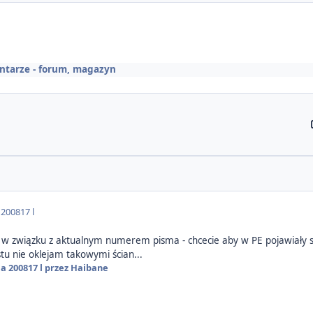
ntarze - forum, magazyn
 2008
17 l
a w związku z aktualnym numerem pisma - chcecie aby w PE pojawiały si
stu nie oklejam takowymi ścian...
ia 2008
17 l
przez Haibane