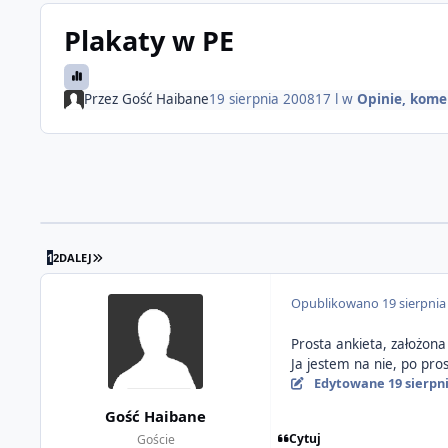
Plakaty w PE
Przez
Gość Haibane
19 sierpnia 2008
17 l
w
Opinie, kome
OSTATNIA STRONA
1
2
DALEJ
Opublikowano
19 sierpnia
Prosta ankieta, założon
Ja jestem na nie, po pro
Edytowane
19 sierpn
Gość Haibane
Cytuj
Goście