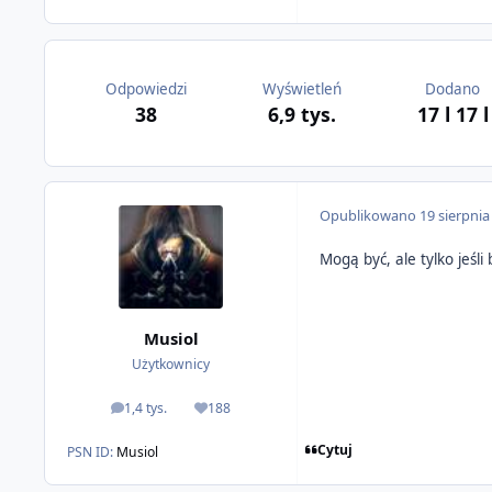
Odpowiedzi
Wyświetleń
Dodano
38
6,9 tys.
17 l
17 l
Opublikowano
19 sierpnia
Mogą być, ale tylko jeśl
Musiol
Użytkownicy
1,4 tys.
188
odpowiedzi
Reputacja
Cytuj
PSN ID:
Musiol