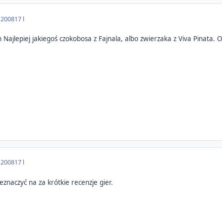
 2008
17 l
ajlepiej jakiegoś czokobosa z Fajnala, albo zwierzaka z Viva Pinata.
 2008
17 l
eznaczyć na za krótkie recenzje gier.