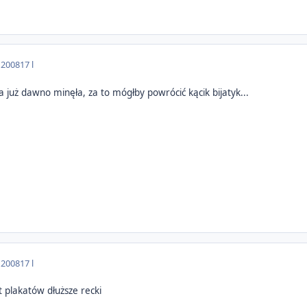
 2008
17 l
a już dawno minęła, za to mógłby powrócić kącik bijatyk...
 2008
17 l
 plakatów dłuższe recki