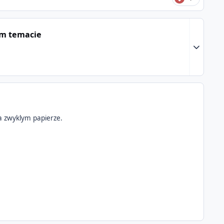
ym temacie
Expand to
na zwyklym papierze.