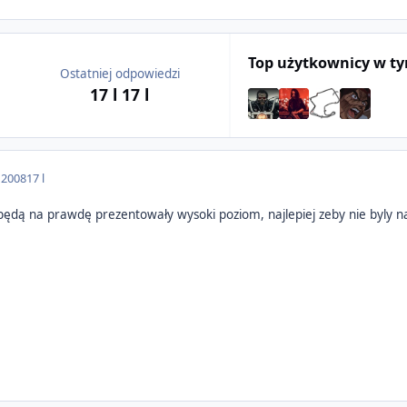
Top użytkownicy w t
Ostatniej odpowiedzi
17 l
17 l
 2008
17 l
i będą na prawdę prezentowały wysoki poziom, najlepiej zeby nie byly 