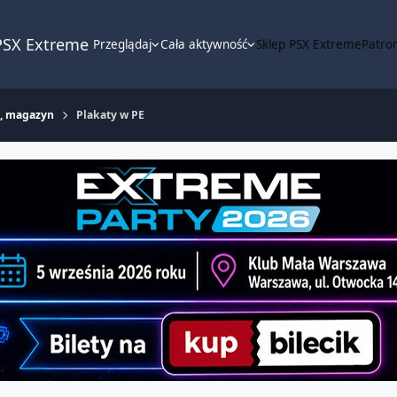
PSX Extreme
Przeglądaj
Cała aktywność
Sklep PSX Extreme
Patron
m, magazyn
Plakaty w PE