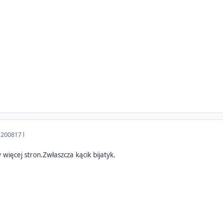
 2008
17 l
 więcej stron.Zwłaszcza kącik bijatyk.