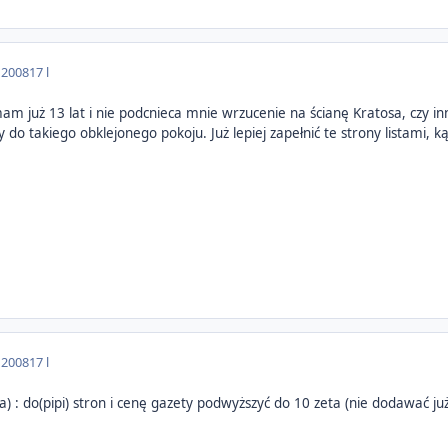
 2008
17 l
am już 13 lat i nie podcnieca mnie wrzucenie na ścianę Kratosa, czy 
 do takiego obklejonego pokoju. Już lepiej zapełnić te strony listami, k
 2008
17 l
 : do(pipi) stron i cenę gazety podwyższyć do 10 zeta (nie dodawać już