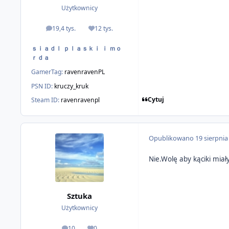
Użytkownicy
19,4 tys.
12 tys.
odpowiedzi
Reputacja
ｓｉａｄｌ ｐｌａｓｋｉ ｉ ｍｏ
ｒｄａ
GamerTag:
ravenravenPL
PSN ID:
kruczy_kruk
Cytuj
Steam ID:
ravenravenpl
Opublikowano
19 sierpnia
Nie.Wolę aby kąciki miały
Sztuka
Użytkownicy
10
0