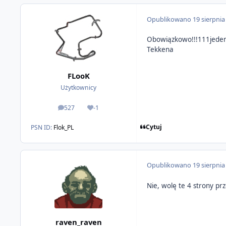
Opublikowano
19 sierpnia
Obowiązkowo!!!111jeden N
Tekkena
FLooK
Użytkownicy
527
-1
odpowiedzi
Reputacja
Cytuj
PSN ID:
Flok_PL
Opublikowano
19 sierpnia
Nie, wolę te 4 strony prz
raven_raven