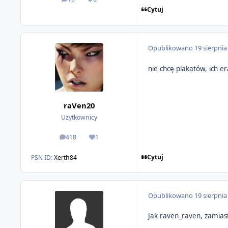
odpowiedzi
Reputacja
Cytuj
Opublikowano
19 sierpnia
nie chcę plakatów, ich er
raVen20
Użytkownicy
418
1
odpowiedzi
Reputacja
Cytuj
PSN ID:
Xerth84
Opublikowano
19 sierpnia
Jak raven_raven, zamiast