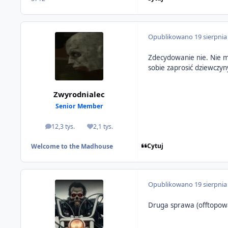
Opublikowano
19 sierpnia
Zdecydowanie nie. Nie m
sobie zaprosić dziewczyny
Zwyrodnialec
Senior Member
12,3 tys.
2,1 tys.
odpowiedzi
Reputacja
Cytuj
Welcome to the Madhouse
Opublikowano
19 sierpnia
Druga sprawa (offtopowa)