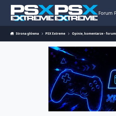
Skocz do zawartości
Forum 
Strona główna
PSX Extreme
Opinie, komentarze - foru