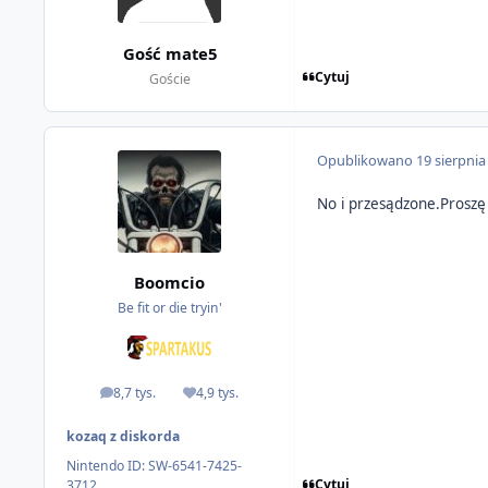
Gość mate5
Cytuj
Goście
Opublikowano
19 sierpnia
No i przesądzone.Proszę
Boomcio
Be fit or die tryin'
8,7 tys.
4,9 tys.
odpowiedzi
Reputacja
kozaq z diskorda
Nintendo ID:
SW-6541-7425-
Cytuj
3712