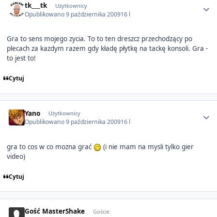
tk___tk
Użytkownicy
Opublikowano
9 października 2009
16 l
Gra to sens mojego zycia. To to ten dreszcz przechodzący po
plecach za kazdym razem gdy kładę płytkę na tackę konsoli. Gra -
to jest to!
Cytuj
Author stats
Yano
Użytkownicy
Opublikowano
9 października 2009
16 l
gra to cos w co mozna grać
(i nie mam na mysli tylko gier
video)
Cytuj
Gość MasterShake
Goście