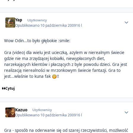
Author stats
Yap
Użytkownicy
Opublikowano
10 października 2009
16 l
Wow Odin...to było głębokie :smile:
Gra (video) dla wielu jest ucieczką, azylem w nierealnym świecie
gdzie nie ma zrzędzącej kobiałki, niewypłaconych diet,
narzekających klientów i płaczących z byle powodu dzieci. Gra jest
realizacją nierealności w mrzonkowym świecie fantazji. Gra to
jest...właśnie to kuna fak
!!
Cytuj
Author stats
Kazuo
Użytkownicy
Opublikowano
10 października 2009
16 l
Gra - sposób na oderwanie się od szarej rzeczywistości, możliwość