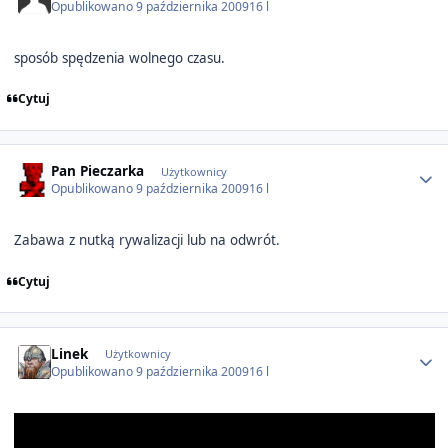
Opublikowano
9 października 2009
16 l
sposób spędzenia wolnego czasu.
Cytuj
Author stats
Pan Pieczarka
Użytkownicy
Opublikowano
9 października 2009
16 l
Zabawa z nutką rywalizacji lub na odwrót.
Cytuj
Author stats
Linek
Użytkownicy
Opublikowano
9 października 2009
16 l