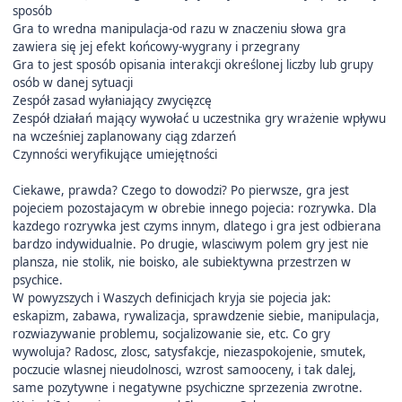
sposób
Gra to wredna manipulacja-od razu w znaczeniu słowa gra
zawiera się jej efekt końcowy-wygrany i przegrany
Gra to jest sposób opisania interakcji określonej liczby lub grupy
osób w danej sytuacji
Zespół zasad wyłaniający zwycięzcę
Zespół działań mający wywołać u uczestnika gry wrażenie wpływu
na wcześniej zaplanowany ciąg zdarzeń
Czynności weryfikujące umiejętności
Ciekawe, prawda? Czego to dowodzi? Po pierwsze, gra jest
pojeciem pozostajacym w obrebie innego pojecia: rozrywka. Dla
kazdego rozrywka jest czyms innym, dlatego i gra jest odbierana
bardzo indywidualnie. Po drugie, wlasciwym polem gry jest nie
plansza, nie stolik, nie boisko, ale subiektywna przestrzen w
psychice.
W powyzszych i Waszych definicjach kryja sie pojecia jak:
eskapizm, zabawa, rywalizacja, sprawdzenie siebie, manipulacja,
rozwiazywanie problemu, socjalizowanie sie, etc. Co gry
wywoluja? Radosc, zlosc, satysfakcje, niezaspokojenie, smutek,
poczucie wlasnej nieudolnosci, wzrost samooceny, i tak dalej,
same pozytywne i negatywne psychiczne sprzezenia zwrotne.