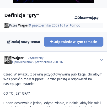
Definicja "gry"
Obserwujący
Przez
Wajper
9 października 2009
16 l
w
Pomoc
Dodaj nowy temat
Odpowiedz w tym temacie
Author stats
Wajper
Użytkownicy
Opublikowano
9 października 2009
16 l
Czesc. W związku z pewną przygotowywaną publikacją, chciałbym
Was prosić o mały support. Bardzo proszę o odpowiedź na
następujące pytanie:
CO TO JEST GRA?
Chodzi dosłownie o jedno, jedyne zdanie, zupełnie jakbyście mieli