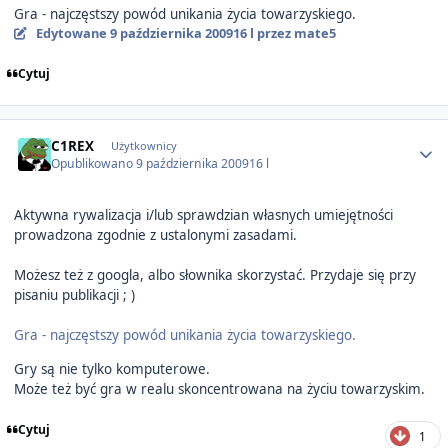
Gra - najczęstszy powód unikania życia towarzyskiego.
Edytowane
9 października 2009
16 l
przez mate5
Cytuj
Author stats
C1REX
Użytkownicy
Opublikowano
9 października 2009
16 l
Aktywna rywalizacja i/lub sprawdzian własnych umiejętności
prowadzona zgodnie z ustalonymi zasadami.
Możesz też z googla, albo słownika skorzystać. Przydaje się przy
pisaniu publikacji ; )
Gra - najczęstszy powód unikania życia towarzyskiego.
Gry są nie tylko komputerowe.
Może też być gra w realu skoncentrowana na życiu towarzyskim.
Cytuj
1