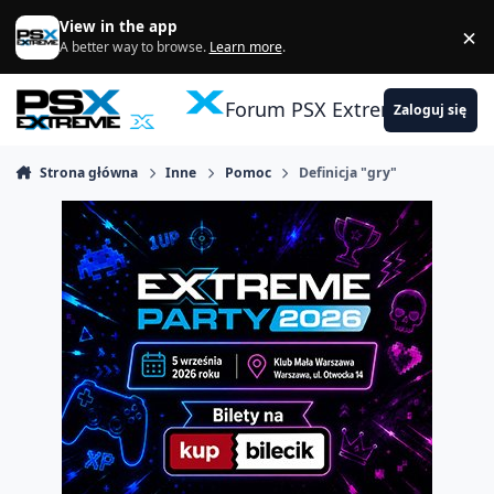
Skocz do zawartości
View in the app
×
Di
A better way to browse.
Learn more
.
Forum PSX Extreme
Zaloguj się
Strona główna
Inne
Pomoc
Definicja "gry"