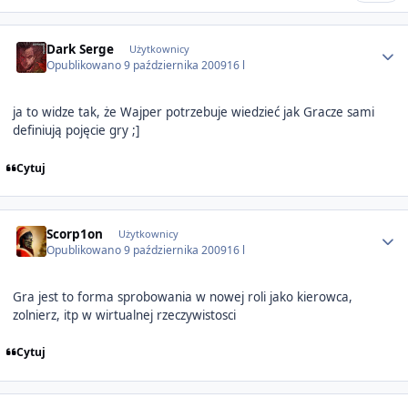
Author stats
Dark Serge
Użytkownicy
Opublikowano
9 października 2009
16 l
ja to widze tak, że Wajper potrzebuje wiedzieć jak Gracze sami
definiują pojęcie gry ;]
Cytuj
Author stats
Scorp1on
Użytkownicy
Opublikowano
9 października 2009
16 l
Gra jest to forma sprobowania w nowej roli jako kierowca,
zolnierz, itp w wirtualnej rzeczywistosci
Cytuj
Author stats