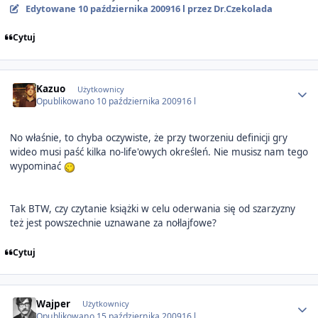
Edytowane
10 października 2009
16 l
przez Dr.Czekolada
Cytuj
Author stats
Kazuo
Użytkownicy
Opublikowano
10 października 2009
16 l
No właśnie, to chyba oczywiste, że przy tworzeniu definicji gry
wideo musi paść kilka no-life'owych określeń. Nie musisz nam tego
wypominać
Tak BTW, czy czytanie książki w celu oderwania się od szarzyzny
też jest powszechnie uznawane za nołlajfowe?
Cytuj
Author stats
Wajper
Użytkownicy
Opublikowano
15 października 2009
16 l