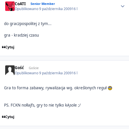
CoATI
Senior Member
Opublikowano
9 października 2009
16 l
do graczpospolitej z tym...
gra - kradziej czasu
Cytuj
Gość
Goście
Opublikowano
9 października 2009
16 l
Gra to forma zabawy, rywalizacja wg. określonych reguł
PS. FCKN nołlajfs, gry to nie tylko kĄsole ;/
Cytuj