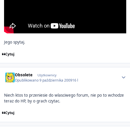
Jego spytaj.
Cytuj
Author stats
Obsolete
Użytkownicy
Opublikowano
9 października 2009
16 l
Niech ktos to przeniesie do wlasciwego forum, nie po to wchodze
teraz do HP, by o grach czytac.
Cytuj
Author stats