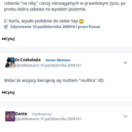
robienia "na niby" rzeczy nieosiągalnych w prawdziwym życiu, po
prostu dobra zabawa na wysokim poziomie.
E: Kurfa, wyszło podobnie do ciebie Yap
Edytowane
10 października 2009
16 l
przez Kazuo
Cytuj
Author stats
Dr.Czekolada
Senior Member
Opublikowano
10 października 2009
16 l
Widać że wszyscy kierujecię się mottem "no-life'a" XD.
Cytuj
Author stats
Dante
Użytkownicy
Opublikowano
10 października 2009
16 l