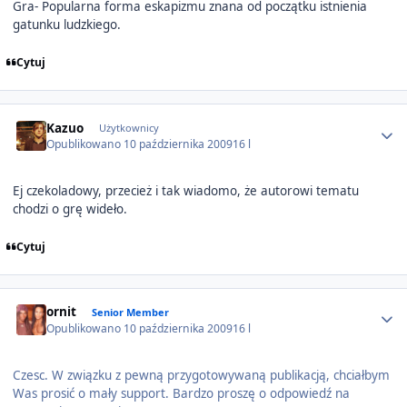
Gra- Popularna forma eskapizmu znana od początku istnienia
gatunku ludzkiego.
Cytuj
Author stats
Kazuo
Użytkownicy
Opublikowano
10 października 2009
16 l
Ej czekoladowy, przecież i tak wiadomo, że autorowi tematu
chodzi o grę wideło.
Cytuj
Author stats
ornit
Senior Member
Opublikowano
10 października 2009
16 l
Czesc. W związku z pewną przygotowywaną publikacją, chciałbym
Was prosić o mały support. Bardzo proszę o odpowiedź na