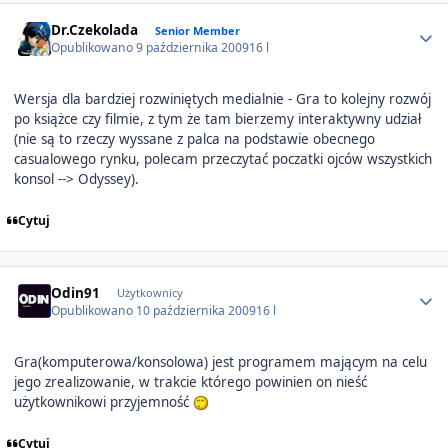
Author stats
Dr.Czekolada
Senior Member
Opublikowano
9 października 2009
16 l
Wersja dla bardziej rozwiniętych medialnie - Gra to kolejny rozwój
po książce czy filmie, z tym że tam bierzemy interaktywny udział
(nie są to rzeczy wyssane z palca na podstawie obecnego
casualowego rynku, polecam przeczytać poczatki ojców wszystkich
konsol --> Odyssey).
Cytuj
Author stats
Odin91
Użytkownicy
Opublikowano
10 października 2009
16 l
Gra(komputerowa/konsolowa) jest programem mającym na celu
jego zrealizowanie, w trakcie którego powinien on nieść
użytkownikowi przyjemność
Cytuj