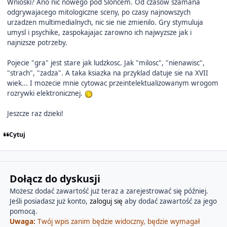
Wnioski? Ano nic nowego pod Sloncem. Od czasow szamana
odgrywajacego mitologiczne sceny, po czasy najnowszych
urzadzen multimedialnych, nic sie nie zmienilo. Gry stymuluja
umysl i psychike, zaspokajajac zarowno ich najwyzsze jak i
najnizsze potrzeby.
Pojecie "gra" jest stare jak ludzkosc. Jak "milosc", "nienawisc",
"strach", "zadza". A taka ksiazka na przyklad datuje sie na XVII
wiek... I mozecie mnie cytowac przeintelektualizowanym wrogom
rozrywki elektronicznej.
Jeszcze raz dzieki!
Cytuj
Dołącz do dyskusji
Możesz dodać zawartość już teraz a zarejestrować się później.
Jeśli posiadasz już konto,
zaloguj się
aby dodać zawartość za jego
pomocą.
Uwaga:
Twój wpis zanim będzie widoczny, będzie wymagał