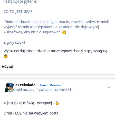
następujące pytanie:
CO TO JEST GRA?
Chodzi dosłownie o jedno, jedyne zdanie, zupełnie jakbyście mieli
wyjaśnić termin Aborygenowi lub kosmicie. Nie daje więcej
wskazówek, aby nic nie sugerować.
Z góry dzięki!
Wy tu nerdujecie/nerdzicie a może typowi chodzi o grę wstępną
Cytuj
Author stats
Dr.Czekolada
Senior Member
Opublikowano
10 października 2009
16 l
A ja o jakiej mówię - wstępnej ?
.
Ornit - LOL nie zauważyłem posta.