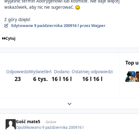
wyjaśnić termin Aborygenowi lub kosmicie. Nie daje więcej
wskazówek, aby nic nie sugerować.
Z góry dzięki!
Edytowane
9 października 2009
16 l
przez Wajper
Cytuj
Top 
Odpowiedzi
Wyświetleń
Dodano
Ostatniej odpowiedzi
23
6 tys.
16 l
16 l
16 l
16 l
Expand topic overview
Gość mate5
Goście
Opublikowano
9 października 2009
16 l