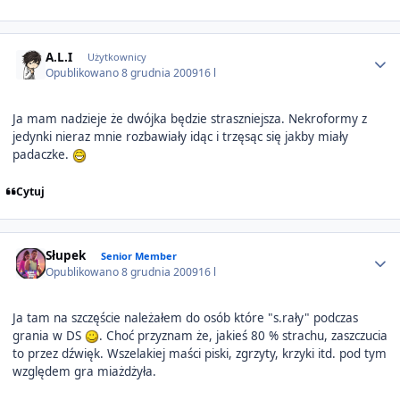
Author stats
A.L.I
Użytkownicy
Opublikowano
8 grudnia 2009
16 l
Ja mam nadzieje że dwójka będzie straszniejsza. Nekroformy z
jedynki nieraz mnie rozbawiały idąc i trzęsąc się jakby miały
padaczke.
Cytuj
Author stats
Słupek
Senior Member
Opublikowano
8 grudnia 2009
16 l
Ja tam na szczęście należałem do osób które "s.rały" podczas
grania w DS
. Choć przyznam że, jakieś 80 % strachu, zaszczucia
to przez dźwięk. Wszelakiej maści piski, zgrzyty, krzyki itd. pod tym
względem gra miażdżyła.