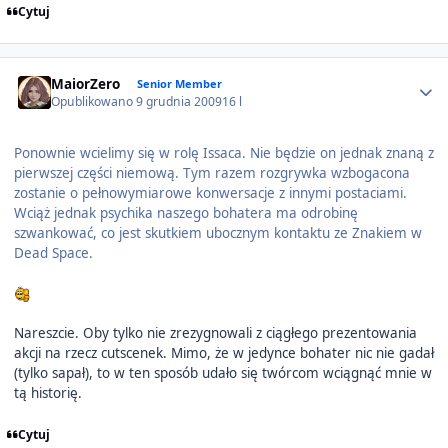
Cytuj
Author stats
MaiorZero
Senior Member
Opublikowano
9 grudnia 2009
16 l
Ponownie wcielimy się w rolę Issaca. Nie będzie on jednak znaną z
pierwszej części niemową. Tym razem rozgrywka wzbogacona
zostanie o pełnowymiarowe konwersacje z innymi postaciami.
Wciąż jednak psychika naszego bohatera ma odrobinę
szwankować, co jest skutkiem ubocznym kontaktu ze Znakiem w
Dead Space.
Nareszcie. Oby tylko nie zrezygnowali z ciągłego prezentowania
akcji na rzecz cutscenek. Mimo, że w jedynce bohater nic nie gadał
(tylko sapał), to w ten sposób udało się twórcom wciągnąć mnie w
tą historię.
Cytuj