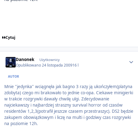
Cytuj
Author stats
Danonek
Użytkownicy
Opublikowano
24 listopada 2009
16 l
AUTOR
Mnie "jedynka" wciągnęła jak bagno 3 razy ją ukończyłem(platyna
zdobyta) czego mi brakowało to jednie co-opa. Ciekawe minigierki
w trakcie rozgrywki dawały chwilę ulgi. Zdecydowanie
najciekawszy i najbardziej straszny survival horror od czasów
residentów 1,2,3(potrafił jeszcze czasem przestraszyc). DS2 będzie
zakupem obowiązkowym i liczę na multi i godziwy czas rozgrywki
na poziomie 12h.