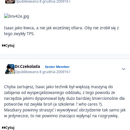
Opublikowano
8 grudnia 2009
16 l
Isaac jako łowca, a nie jak wcześniej ofiara. Oby nie zrobił się z
tego zwykły TPS.
Cytuj
Author stats
Dr.Czekolada
Senior Member
Opublikowano
8 grudnia 2009
16 l
Chyba żartujesz, Isaac jako technik był większą maszyną do
zabijania od wyspecjalizowanego oddziału, z tego powodu że
narzędzia jakimi dysponował były dużo bardziej śmiercionośne dla
potworów niż zwykła broń (a szkolenie ? who cares ?).
Maszkary powinny straszyć i wywoływać obrzydzenie tak samo jak
w jedyneczce, to nie powinno znacząco wpłynąć na rozgrywkę.
Cytuj