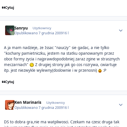
Cytuj
Author stats
Sanryu
Użytkownicy
Opublikowano
7 grudnia 2009
16 l
A ja mam nadzieje, ze Issac "nauczy" sie gadac, a nie tylko
"kochany pamietniczku, jestem na statku opanowanym przez
obce formy zycia i najprawdopodobniej zaraz zgine w strasznych
meczarniach"
Z drugiej strony jak go cos rozrywa, cwiartuje
itp. jest niezwykle wylewny(doslownie i w przenosni)
:P
Cytuj
Author stats
Ken Marinaris
Użytkownicy
Opublikowano
7 grudnia 2009
16 l
DS to dobra gra,nie ma watpliwosci. Czekam na czesc druga tak