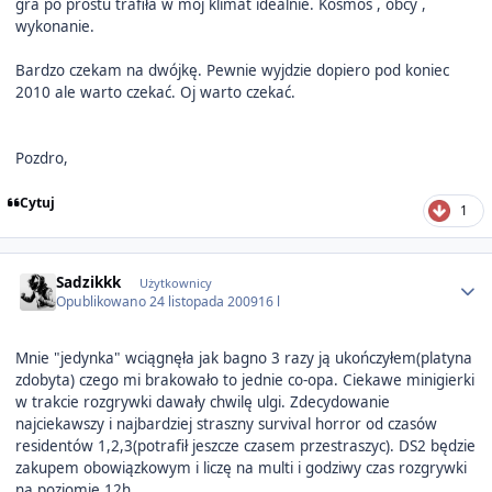
gra po prostu trafiła w mój klimat idealnie. Kosmos , obcy ,
wykonanie.
Bardzo czekam na dwójkę. Pewnie wyjdzie dopiero pod koniec
2010 ale warto czekać. Oj warto czekać.
Pozdro,
Cytuj
1
Author stats
Sadzikkk
Użytkownicy
Opublikowano
24 listopada 2009
16 l
Mnie "jedynka" wciągnęła jak bagno 3 razy ją ukończyłem(platyna
zdobyta) czego mi brakowało to jednie co-opa. Ciekawe minigierki
w trakcie rozgrywki dawały chwilę ulgi. Zdecydowanie
najciekawszy i najbardziej straszny survival horror od czasów
residentów 1,2,3(potrafił jeszcze czasem przestraszyc). DS2 będzie
zakupem obowiązkowym i liczę na multi i godziwy czas rozgrywki
na poziomie 12h.