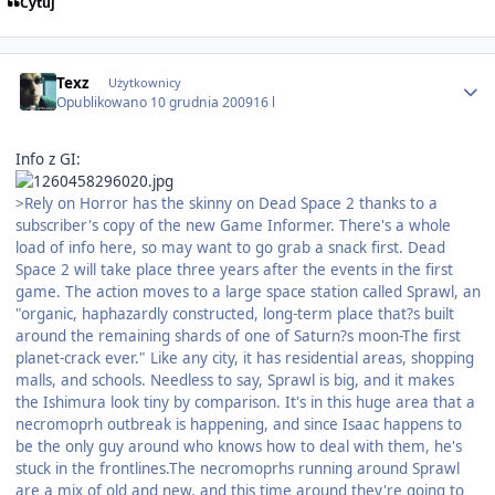
Cytuj
Author stats
Texz
Użytkownicy
Opublikowano
10 grudnia 2009
16 l
Info z GI:
>Rely on Horror has the skinny on Dead Space 2 thanks to a
subscriber's copy of the new Game Informer. There's a whole
load of info here, so may want to go grab a snack first. Dead
Space 2 will take place three years after the events in the first
game. The action moves to a large space station called Sprawl, an
"organic, haphazardly constructed, long-term place that?s built
around the remaining shards of one of Saturn?s moon-The first
planet-crack ever." Like any city, it has residential areas, shopping
malls, and schools. Needless to say, Sprawl is big, and it makes
the Ishimura look tiny by comparison. It's in this huge area that a
necromoprh outbreak is happening, and since Isaac happens to
be the only guy around who knows how to deal with them, he's
stuck in the frontlines.The necromoprhs running around Sprawl
are a mix of old and new, and this time around they're going to