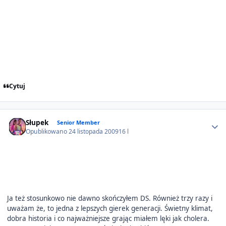
Cytuj
Author stats
Słupek
Senior Member
Opublikowano
24 listopada 2009
16 l
Ja też stosunkowo nie dawno skończyłem DS. Również trzy razy i
uważam że, to jedna z lepszych gierek generacji. Świetny klimat,
dobra historia i co najważniejsze grając miałem lęki jak cholera.