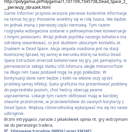
http://polygamia.pl/Polygamia/1,101109,7345738,Dead_Space_2_
__pierwszy_obrazek.html
Game Informer przynosi wreszcie pierwsze konkretne informacje
na temat tej gry: Ponownie wcielimy się w rolę Issaca. Nie będzie
on jednak znaną z pierwszej części niemową. Tym razem
rozgrywka wzbogacona zostanie o pełnowymiarowe konwersacje
z innymi postaciami. Wciąż jednak psychika naszego bohatera ma
odrobinę szwankować, co jest skutkiem ubocznym kontaktu ze
Znakiem w Dead Space. Akcja sequela osadzona jest na stacji
kosmicznej Sprawl, tej samej w kierunku której na końcu Dead
Space Extraction zmierzali bohaterowie tej gry. Jak pamiętamy, w
pierwowzorze załoga statku USS Ishimura uległa metamorfozie
na długo nim Isaac postawił nogę na jego pokładzie. W
kontynuacji dane nam będzie z kolei na własne oczy ujrzeć
przebieg samej infekcji. Szata graficzna ma prezentować podobny
do poprzednika poziom, choć twórcy obiecują pewne
usprawnienia. Lokacje tym razem obfitować mają w bardziej
otwarte przestrzenie, w przeciwieństwie do ciasnych korytarzy z
Dead Space. Większą różnorodnością wykazywać ma się też nasze
uzbrojenie.
Brzmi intrygujaco ,narazie z jakakolwiek opinia nt. gry wstrzymam
sie do pierwszego trailera.
Edytowane
9 grudnia 2009
16 l
przez XM16E1