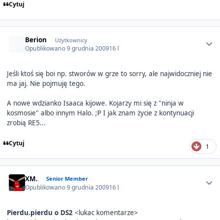
Cytuj
Author stats
Berion
Użytkownicy
Opublikowano
9 grudnia 2009
16 l
Jeśli ktoś się boi np. stworów w grze to sorry, ale najwidoczniej nie
ma jaj. Nie pojmuję tego.
A nowe wdzianko Isaaca kijowe. Kojarzy mi się z "ninja w
kosmosie" albo innym Halo. ;P I jak znam życie z kontynuacji
zrobią RE5...
Cytuj
1
Author stats
XM.
Senior Member
Opublikowano
9 grudnia 2009
16 l
Pierdu.pierdu o DS2
<lukac komentarze>