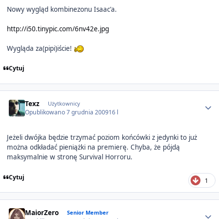
Nowy wygląd kombinezonu Isaac'a.
http://i50.tinypic.com/6nv42e.jpg
Wygląda za(pipi)iście!
Cytuj
Author stats
Texz
Użytkownicy
Opublikowano
7 grudnia 2009
16 l
Jeżeli dwójka będzie trzymać poziom końcówki z jedynki to już
można odkładać pieniążki na premierę. Chyba, że pójdą
maksymalnie w stronę Survival Horroru.
Cytuj
1
Author stats
MaiorZero
Senior Member