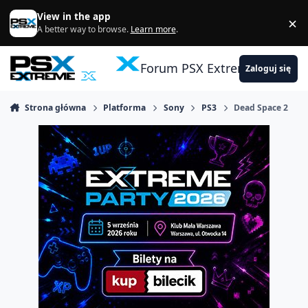
Skocz do zawartości
View in the app
×
Di
A better way to browse.
Learn more
.
Forum PSX Extreme
Zaloguj się
Strona główna
Platforma
Sony
PS3
Dead Space 2