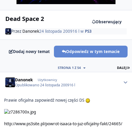
Dead Space 2
Obserwujący
Przez
Danonek
24 listopada 2009
16 l
w
PS3
Dodaj nowy temat
Odpowiedz w tym temacie
O
STRONA 1 Z 54
DALEJ
Author stats
Danonek
Użytkownicy
Opublikowano
24 listopada 2009
16 l
Prawie oficjalna zapowiedź nowej części DS
http://www.ps3site.pl/powrot-isaaca-to-juz-oficjalny-fakt/24665/