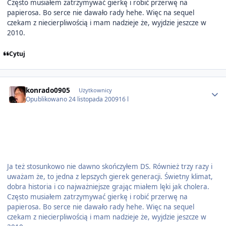
Często musiałem zatrzymywać gierkę i robić przerwę na
papierosa. Bo serce nie dawało rady hehe. Więc na sequel
czekam z niecierpliwością i mam nadzieje że, wyjdzie jeszcze w
2010.
Cytuj
Author stats
konrado0905
Użytkownicy
Opublikowano
24 listopada 2009
16 l
Ja też stosunkowo nie dawno skończyłem DS. Również trzy razy i
uważam że, to jedna z lepszych gierek generacji. Świetny klimat,
dobra historia i co najważniejsze grając miałem lęki jak cholera.
Często musiałem zatrzymywać gierkę i robić przerwę na
papierosa. Bo serce nie dawało rady hehe. Więc na sequel
czekam z niecierpliwością i mam nadzieje że, wyjdzie jeszcze w