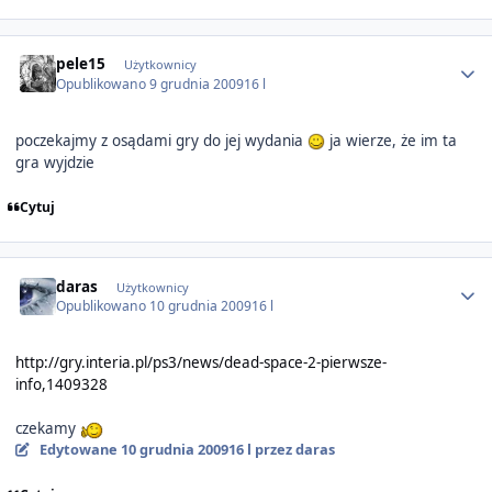
Author stats
pele15
Użytkownicy
Opublikowano
9 grudnia 2009
16 l
poczekajmy z osądami gry do jej wydania
ja wierze, że im ta
gra wyjdzie
Cytuj
Author stats
daras
Użytkownicy
Opublikowano
10 grudnia 2009
16 l
http://gry.interia.pl/ps3/news/dead-space-2-pierwsze-
info,1409328
czekamy
Edytowane
10 grudnia 2009
16 l
przez daras