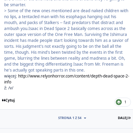
be smarter.
> Some of the new ones mentioned are dead naked children with
no lips, a tentacled man with his esophagus hanging out his
mouth, and packs of Stalkers -- fast predators that distract and
ambush you.Isaac in Dead Space 2 basically comes across as the
outer space version of the One Free Man. Surviving the Ishimura
incident has made people start looking towards him as a savior of
sorts. His judgment's not exactly going to be on the ball all the
time, though. His mind's been twisted by the events in the first
game, blurring the lines between reality and madness a bit. Oh,
and the biggest thing differentiating Isaac from Mr. Freeman is
he's actually got speaking parts in this one.
więcej:
http://www.relyonhorror.com/content/depth-dead-space-2-
info
ź: /v/
Cytuj
1
O
STRONA 1 Z 54
DALEJ