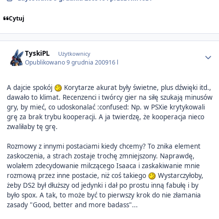
Cytuj
Author stats
TyskiPL
Użytkownicy
Opublikowano
9 grudnia 2009
16 l
A dajcie spokój
Korytarze akurat były świetne, plus dźwięki itd.,
dawało to klimat. Recenzenci i twórcy gier na siłę szukają minusów
gry, by mieć, co udoskonalać :confused: Np. w PSXie krytykowali
grę za brak trybu kooperacji. A ja twierdzę, że kooperacja nieco
zwaliłaby tę grę.
Rozmowy z innymi postaciami kiedy chcemy? To znika element
zaskoczenia, a strach zostaje trochę zmniejszony. Naprawdę,
wolałem zdecydowanie milczącego Isaaca i zaskakiwanie mnie
rozmową przez inne postacie, niż coś takiego
Wystarczyłoby,
żeby DS2 był dłuższy od jedynki i dał po prostu inną fabułę i by
było spox. A tak, to może być to pierwszy krok do nie złamania
zasady "Good, better and more badass"...