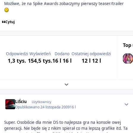
Możliwe, że na Spike Awards zobaczymy pierwszy teaser/trailer
Cytuj
Top
Odpowiedzi
Wyświetleń
Dodano
Ostatniej odpowiedzi
1,3 tys.
154,5 tys.
16 l
16 l
12 l
12 l
Expand topic overview
Author stats
LiŚciu
Użytkownicy
Opublikowano
24 listopada 2009
16 l
Super. Osobiście dla mnie DS to najlepsza gra na konsole owej
generacji. Nie będe się z nikim spierał co ma lepszą grafike itd. Ta