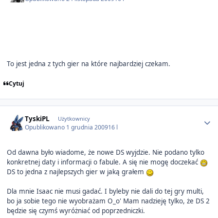
To jest jedna z tych gier na które najbardziej czekam.
Cytuj
Author stats
TyskiPL
Użytkownicy
Opublikowano
1 grudnia 2009
16 l
Od dawna było wiadome, że nowe DS wyjdzie. Nie podano tylko
konkretnej daty i informacji o fabule. A się nie mogę doczekać
DS to jedna z najlepszych gier w jaką grałem
Dla mnie Isaac nie musi gadać. I byleby nie dali do tej gry multi,
bo ja sobie tego nie wyobrażam O_o' Mam nadzieję tylko, że DS 2
będzie się czymś wyróżniać od poprzedniczki.