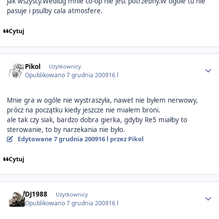
jak wszyscy.Wedlug mnie co-op nie jest potrzebny.W ogole tu nie
pasuje i psulby cala atmosfere.
Cytuj
Author stats
Pikol
Użytkownicy
Opublikowano
7 grudnia 2009
16 l
Mnie gra w ogóle nie wystraszyła, nawet nie byłem nerwowy,
prócz na początku kiedy jeszcze nie miałem broni.
ale tak czy siak, bardzo dobra gierka, gdyby Re5 miałby to
sterowanie, to by narzekania nie było.
Edytowane
7 grudnia 2009
16 l
przez Pikol
Cytuj
Author stats
DJ1988
Użytkownicy
Opublikowano
7 grudnia 2009
16 l