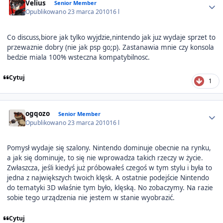
Velius
Senior Member
Opublikowano
23 marca 2010
16 l
Co discuss,biore jak tylko wyjdzie,nintendo jak juz wydaje sprzet to
przewaznie dobry (nie jak psp go;p). Zastanawia mnie czy konsola
bedzie miala 100% wsteczna kompatybilnosc.
Cytuj
1
Author stats
ogqozo
Senior Member
Opublikowano
23 marca 2010
16 l
Pomysł wydaje się szalony. Nintendo dominuje obecnie na rynku,
a jak się dominuje, to się nie wprowadza takich rzeczy w życie.
Zwłaszcza, jeśli kiedyś już próbowałeś czegoś w tym stylu i była to
jedna z największych twoich klęsk. A ostatnie podejście Nintendo
do tematyki 3D właśnie tym było, klęską. No zobaczymy. Na razie
sobie tego urządzenia nie jestem w stanie wyobrazić.
Cytuj