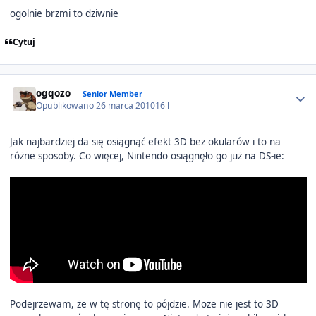
ogolnie brzmi to dziwnie
Cytuj
Author stats
ogqozo
Senior Member
Opublikowano
26 marca 2010
16 l
Jak najbardziej da się osiągnąć efekt 3D bez okularów i to na
różne sposoby. Co więcej, Nintendo osiągnęło go już na DS-ie:
Podejrzewam, że w tę stronę to pójdzie. Może nie jest to 3D