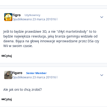
Author stats
Tigro
Użytkownicy
Opublikowano
23 marca 2010
16 l
Jeśli to będzie prawdziwe 3D, a nie "chłyt martetindody" to to
będzie największa rewolucja, jaką branża gamingu widziała od
dawna. Bijąca na głowę innowacje wprowadzane przez DSa czy
Wii w swoim czasie.
Cytuj
Author stats
Figaro
Senior Member
Opublikowano
23 marca 2010
16 l
Ale jak oni to chcą zrobić?
Cytuj