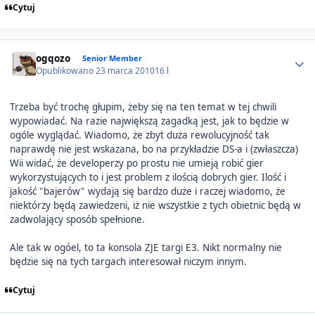
Cytuj
Author stats
ogqozo
Senior Member
Opublikowano
23 marca 2010
16 l
Trzeba być trochę głupim, żeby się na ten temat w tej chwili
wypowiadać. Na razie największą zagadką jest, jak to będzie w
ogóle wyglądać. Wiadomo, że zbyt duża rewolucyjność tak
naprawdę nie jest wskazana, bo na przykładzie DS-a i (zwłaszcza)
Wii widać, że developerzy po prostu nie umieją robić gier
wykorzystujących to i jest problem z ilością dobrych gier. Ilość i
jakość "bajerów" wydają się bardzo duże i raczej wiadomo, że
niektórzy będą zawiedzeni, iż nie wszystkie z tych obietnic będą w
zadwolający sposób spełnione.
Ale tak w ogóel, to ta konsola ZJE targi E3. Nikt normalny nie
będzie się na tych targach interesował niczym innym.
Cytuj