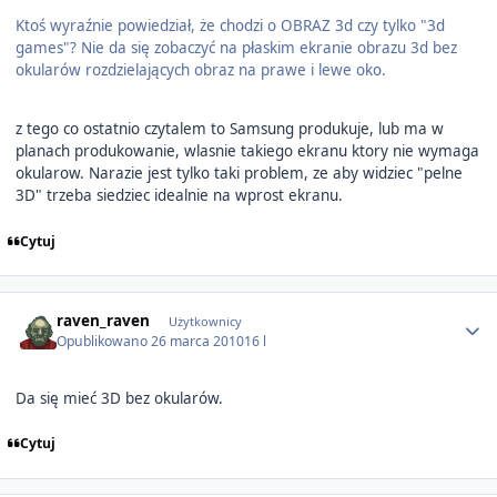
Ktoś wyraźnie powiedział, że chodzi o OBRAZ 3d czy tylko "3d
games"? Nie da się zobaczyć na płaskim ekranie obrazu 3d bez
okularów rozdzielających obraz na prawe i lewe oko.
z tego co ostatnio czytalem to Samsung produkuje, lub ma w
planach produkowanie, wlasnie takiego ekranu ktory nie wymaga
okularow. Narazie jest tylko taki problem, ze aby widziec "pelne
3D" trzeba siedziec idealnie na wprost ekranu.
Cytuj
Author stats
raven_raven
Użytkownicy
Opublikowano
26 marca 2010
16 l
Da się mieć 3D bez okularów.
Cytuj