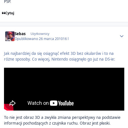
PSP.
Cytuj
Author stats
Sebas
Użytkownicy
Opublikowano
26 marca 2010
16 l
Jak najbardziej da się osiągnąć efekt 3D bez okularów i to na
różne sposoby. Co więcej, Nintendo osiągnęło go już na DS-ie:
To nie jest obraz 3D a zwykła zmiana perspektywy na podstawie
informacji pochodzących z czujnika ruchu. Obraz jest płaski.