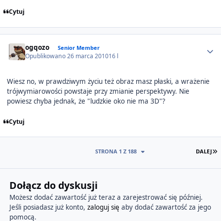
Cytuj
Author stats
ogqozo
Senior Member
Opublikowano
26 marca 2010
16 l
Wiesz no, w prawdziwym życiu też obraz masz płaski, a wrażenie
trójwymiarowości powstaje przy zmianie perspektywy. Nie
powiesz chyba jednak, że "ludzkie oko nie ma 3D"?
Cytuj
O
STRONA 1 Z 188
DALEJ
Dołącz do dyskusji
Możesz dodać zawartość już teraz a zarejestrować się później.
Jeśli posiadasz już konto,
zaloguj się
aby dodać zawartość za jego
pomocą.