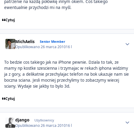
patrzenie na każdą połówkę innym okiem. Coś takiego
ewentualnie przychodzi mi na myśl.
Cytuj
Author stats
MichAelis
Senior Member
Opublikowano
26 marca 2010
16 l
To bedzie cos takiego jak na iPhone pewnie. Dziala to tak, ze
mamy np kostke szescienna i trzymajac w rekach iphona widzimy
ja z gory, a delikatnie przechylajac telefon na bok ukazuje nam sie
boczna sciana. Jesli mocniej przechylimy to zobaczymy wiecej
sciany. Wydaje sie jakby to bylo 3d.
Cytuj
Author stats
django
Użytkownicy
Opublikowano
26 marca 2010
16 l