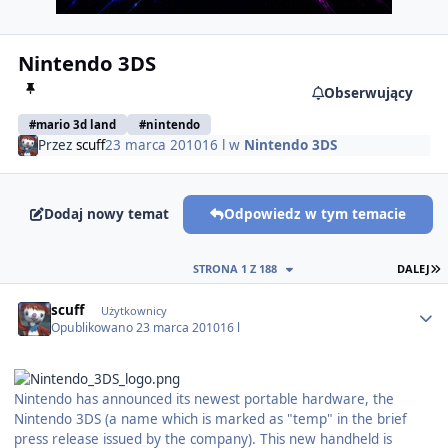
Nintendo 3DS
Obserwujący
#mario 3d land
#nintendo
Przez
scuff
23 marca 2010
16 l
w
Nintendo 3DS
Dodaj nowy temat
Odpowiedz w tym temacie
O
STRONA 1 Z 188
DALEJ
Author stats
scuff
Użytkownicy
Opublikowano
23 marca 2010
16 l
Nintendo has announced its newest portable hardware, the
Nintendo 3DS (a name which is marked as "temp" in the brief
press release issued by the company). This new handheld is