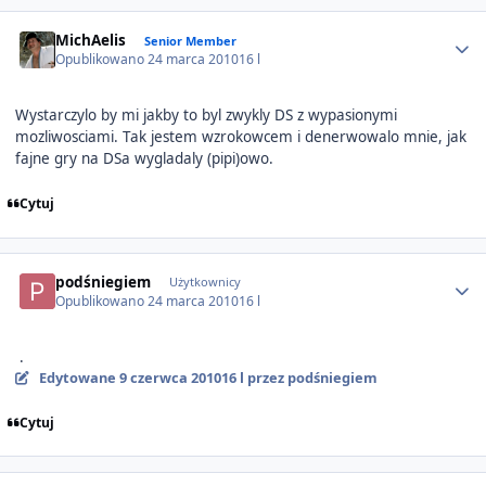
Author stats
MichAelis
Senior Member
Opublikowano
24 marca 2010
16 l
Wystarczylo by mi jakby to byl zwykly DS z wypasionymi
mozliwosciami. Tak jestem wzrokowcem i denerwowalo mnie, jak
fajne gry na DSa wygladaly (pipi)owo.
Cytuj
Author stats
podśniegiem
Użytkownicy
Opublikowano
24 marca 2010
16 l
.
Edytowane
9 czerwca 2010
16 l
przez podśniegiem
Cytuj
Author stats