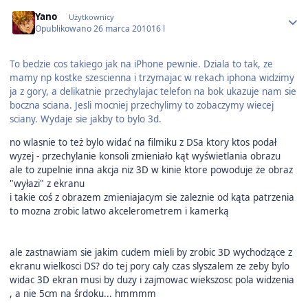
Author stats
Yano
Użytkownicy
Opublikowano
26 marca 2010
16 l
To bedzie cos takiego jak na iPhone pewnie. Dziala to tak, ze
mamy np kostke szescienna i trzymajac w rekach iphona widzimy
ja z gory, a delikatnie przechylajac telefon na bok ukazuje nam sie
boczna sciana. Jesli mocniej przechylimy to zobaczymy wiecej
sciany. Wydaje sie jakby to bylo 3d.
no wlasnie to też bylo widać na filmiku z DSa ktory ktos podał
wyzej - przechylanie konsoli zmieniało kąt wyświetlania obrazu
ale to zupelnie inna akcja niz 3D w kinie ktore powoduje że obraz
"wyłazi" z ekranu
i takie coś z obrazem zmieniajacym sie zaleznie od kąta patrzenia
to mozna zrobic latwo akcelerometrem i kamerką
ale zastnawiam sie jakim cudem mieli by zrobic 3D wychodzące z
ekranu wielkosci DS? do tej pory caly czas slyszalem ze zeby bylo
widac 3D ekran musi by duzy i zajmowac wiekszosc pola widzenia
, a nie 5cm na śrdoku... hmmmm