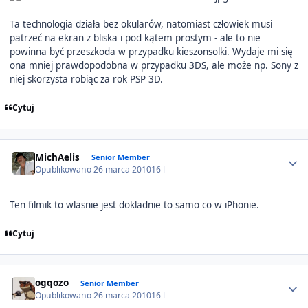
Ta technologia działa bez okularów, natomiast człowiek musi
patrzeć na ekran z bliska i pod kątem prostym - ale to nie
powinna być przeszkoda w przypadku kieszonsolki. Wydaje mi się
ona mniej prawdopodobna w przypadku 3DS, ale może np. Sony z
niej skorzysta robiąc za rok PSP 3D.
Cytuj
Author stats
MichAelis
Senior Member
Opublikowano
26 marca 2010
16 l
Ten filmik to wlasnie jest dokladnie to samo co w iPhonie.
Cytuj
Author stats
ogqozo
Senior Member
Opublikowano
26 marca 2010
16 l