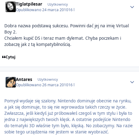
Tiglatpilesar
Użytkownicy
Opublikowano
24 marca 2010
16 l
Dobra nazwa podstawą sukcesu. Powinni dać jej na imię Virtual
Boy 2.
Chciałem kupić DS i teraz mam dylemat. Chyba poczekam i
zobaczę jak z tą kompatybilnością.
Cytuj
Author stats
Antares
Użytkownicy
Opublikowano
26 marca 2010
16 l
Pomysł wydaje się szalony. Nintendo dominuje obecnie na rynku,
a jak się dominuje, to się nie wprowadza takich rzeczy w życie.
Zwłaszcza, jeśli kiedyś już próbowałeś czegoś w tym stylu i była to
jedna z największych twoich klęsk. A ostatnie podejście Nintendo
do tematyki 3D właśnie tym było, klęską. No zobaczymy. Na razie
sobie tego urządzenia nie jestem w stanie wyobrazić.