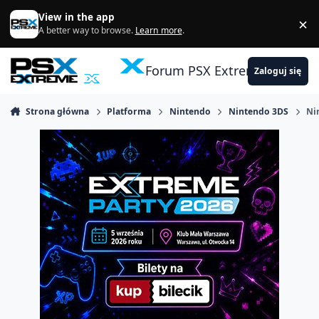
Skocz do zawartości
View in the app
×
Di
A better way to browse.
Learn more
.
Forum PSX Extreme
Zaloguj się
Strona główna
Platforma
Nintendo
Nintendo 3DS
Ni