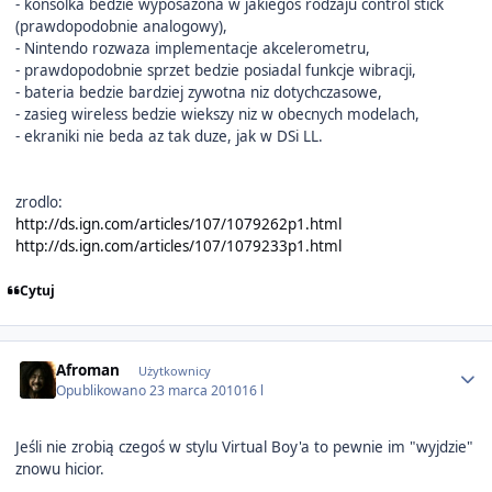
- konsolka bedzie wyposazona w jakiegos rodzaju control stick
(prawdopodobnie analogowy),
- Nintendo rozwaza implementacje akcelerometru,
- prawdopodobnie sprzet bedzie posiadal funkcje wibracji,
- bateria bedzie bardziej zywotna niz dotychczasowe,
- zasieg wireless bedzie wiekszy niz w obecnych modelach,
- ekraniki nie beda az tak duze, jak w DSi LL.
zrodlo:
http://ds.ign.com/articles/107/1079262p1.html
http://ds.ign.com/articles/107/1079233p1.html
Cytuj
Author stats
Afroman
Użytkownicy
Opublikowano
23 marca 2010
16 l
Jeśli nie zrobią czegoś w stylu Virtual Boy'a to pewnie im "wyjdzie"
znowu hicior.