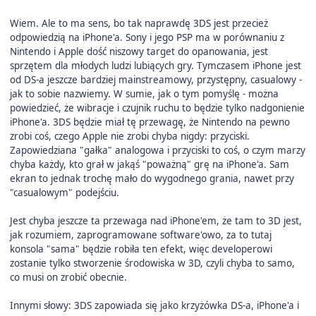
Wiem. Ale to ma sens, bo tak naprawdę 3DS jest przecież
odpowiedzią na iPhone'a. Sony i jego PSP ma w porównaniu z
Nintendo i Apple dość niszowy target do opanowania, jest
sprzętem dla młodych ludzi lubiących gry. Tymczasem iPhone jest
od DS-a jeszcze bardziej mainstreamowy, przystępny, casualowy -
jak to sobie nazwiemy. W sumie, jak o tym pomyślę - można
powiedzieć, że wibracje i czujnik ruchu to będzie tylko nadgonienie
iPhone'a. 3DS będzie miał tę przewagę, że Nintendo na pewno
zrobi coś, czego Apple nie zrobi chyba nigdy: przyciski.
Zapowiedziana "gałka" analogowa i przyciski to coś, o czym marzy
chyba każdy, kto grał w jakąś "poważną" grę na iPhone'a. Sam
ekran to jednak trochę mało do wygodnego grania, nawet przy
"casualowym" podejściu.
Jest chyba jeszcze ta przewaga nad iPhone'em, że tam to 3D jest,
jak rozumiem, zaprogramowane software'owo, za to tutaj
konsola "sama" będzie robiła ten efekt, więc developerowi
zostanie tylko stworzenie środowiska w 3D, czyli chyba to samo,
co musi on zrobić obecnie.
Innymi słowy: 3DS zapowiada się jako krzyżówka DS-a, iPhone'a i