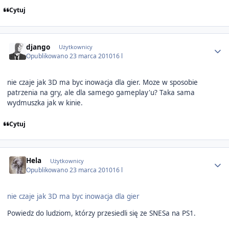
Cytuj
Author stats
django
Użytkownicy
Opublikowano
23 marca 2010
16 l
nie czaje jak 3D ma byc inowacja dla gier. Moze w sposobie
patrzenia na gry, ale dla samego gameplay'u? Taka sama
wydmuszka jak w kinie.
Cytuj
Author stats
Hela
Użytkownicy
Opublikowano
23 marca 2010
16 l
nie czaje jak 3D ma byc inowacja dla gier
Powiedz do ludziom, którzy przesiedli się ze SNESa na PS1.