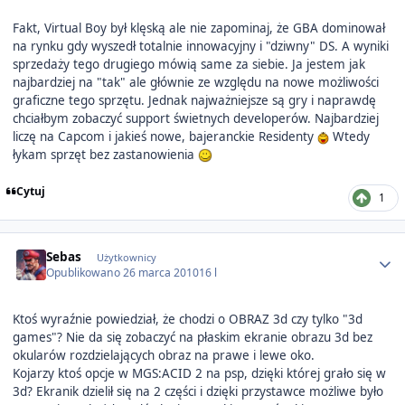
Fakt, Virtual Boy był klęską ale nie zapominaj, że GBA dominował
na rynku gdy wyszedł totalnie innowacyjny i "dziwny" DS. A wyniki
sprzedaży tego drugiego mówią same za siebie. Ja jestem jak
najbardziej na "tak" ale głównie ze względu na nowe możliwości
graficzne tego sprzętu. Jednak najważniejsze są gry i naprawdę
chciałbym zobaczyć support świetnych developerów. Najbardziej
liczę na Capcom i jakieś nowe, bajeranckie Residenty
Wtedy
łykam sprzęt bez zastanowienia
Cytuj
1
Author stats
Sebas
Użytkownicy
Opublikowano
26 marca 2010
16 l
Ktoś wyraźnie powiedział, że chodzi o OBRAZ 3d czy tylko "3d
games"? Nie da się zobaczyć na płaskim ekranie obrazu 3d bez
okularów rozdzielających obraz na prawe i lewe oko.
Kojarzy ktoś opcje w MGS:ACID 2 na psp, dzięki której grało się w
3d? Ekranik dzielił się na 2 części i dzięki przystawce możliwe było