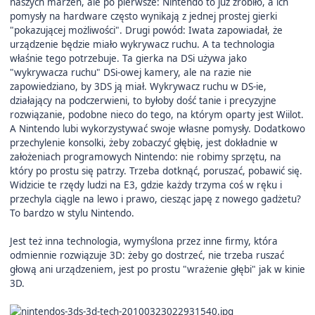
naszych marzeń, ale po pierwsze: Nintendo to już zrobiło, a ich
pomysły na hardware często wynikają z jednej prostej gierki
"pokazującej możliwości". Drugi powód: Iwata zapowiadał, że
urządzenie będzie miało wykrywacz ruchu. A ta technologia
właśnie tego potrzebuje. Ta gierka na DSi używa jako
"wykrywacza ruchu" DSi-owej kamery, ale na razie nie
zapowiedziano, by 3DS ją miał. Wykrywacz ruchu w DS-ie,
działający na podczerwieni, to byłoby dość tanie i precyzyjne
rozwiązanie, podobne nieco do tego, na którym oparty jest Wiilot.
A Nintendo lubi wykorzystywać swoje własne pomysły. Dodatkowo
przechylenie konsolki, żeby zobaczyć głębię, jest dokładnie w
założeniach programowych Nintendo: nie robimy sprzętu, na
który po prostu się patrzy. Trzeba dotknąć, poruszać, pobawić się.
Widzicie te rzędy ludzi na E3, gdzie każdy trzyma coś w ręku i
przechyla ciągle na lewo i prawo, ciesząc japę z nowego gadżetu?
To bardzo w stylu Nintendo.
Jest też inna technologia, wymyślona przez inne firmy, która
odmiennie rozwiązuje 3D: żeby go dostrzeć, nie trzeba ruszać
głową ani urządzeniem, jest po prostu "wrażenie głębi" jak w kinie
3D.