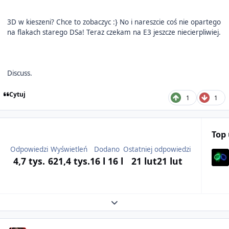
3D w kieszeni? Chce to zobaczyc :} No i nareszcie coś nie opartego
na flakach starego DSa! Teraz czekam na E3 jeszcze niecierpliwiej.
Discuss.
Cytuj
1
1
Top
Odpowiedzi
Wyświetleń
Dodano
Ostatniej odpowiedzi
4,7 tys.
621,4 tys.
16 l
16 l
21 lut
21 lut
Expand topic overview
Author stats