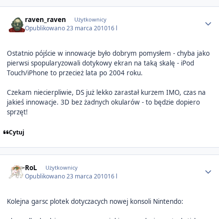
Author stats
raven_raven
Użytkownicy
Opublikowano
23 marca 2010
16 l
Ostatnio pójście w innowacje było dobrym pomysłem - chyba jako
pierwsi spopularyzowali dotykowy ekran na taką skalę - iPod
Touch/iPhone to przecież lata po 2004 roku.
Czekam niecierpliwie, DS już lekko zarastał kurzem IMO, czas na
jakieś innowacje. 3D bez żadnych okularów - to będzie dopiero
sprzęt!
Cytuj
Author stats
RoL
Użytkownicy
Opublikowano
23 marca 2010
16 l
Kolejna garsc plotek dotyczacych nowej konsoli Nintendo: