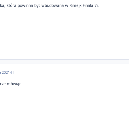
erka, która powinna być wbudowana w Rimejk Finala 7i.
a 2021
4 l
erze mówiąc.