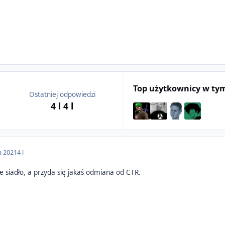
Top użytkownicy w ty
Ostatniej odpowiedzi
4 l
4 l
a 2021
4 l
e siadło, a przyda się jakaś odmiana od CTR.