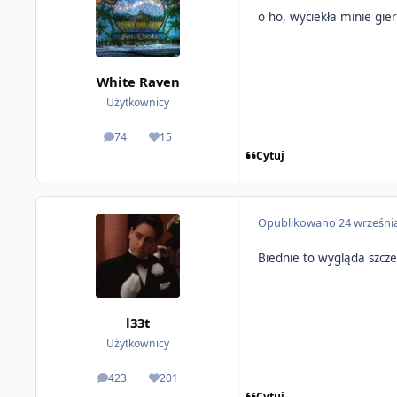
o ho, wyciekła minie gi
White Raven
Użytkownicy
74
15
odpowiedzi
Reputacja
Cytuj
Opublikowano
24 wrześni
Biednie to wygląda szcz
l33t
Użytkownicy
423
201
odpowiedzi
Reputacja
Cytuj