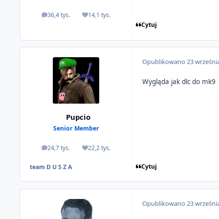
36,4 tys.
14,1 tys.
odpowiedzi
Reputacja
Cytuj
Opublikowano
23 wrześni
Wygląda jak dlc do mk9
Pupcio
Senior Member
24,7 tys.
22,2 tys.
odpowiedzi
Reputacja
Cytuj
team D U S Z A
Opublikowano
23 wrześni