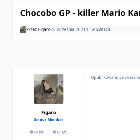
Chocobo GP - killer Mario Ka
Przez
Figaro
23 września 2021
4 l
w
Switch
Opublikowano
23 wrześni
Figaro
Senior Member
24 tys.
10 tys.
odpowiedzi
Reputacja