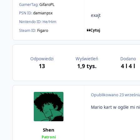
GamerTag:
GifaroPL
PSN ID:
damianpsx
exajt
Nintendo ID:
He/Him
Cytuj
Steam ID:
Figaro
Odpowiedzi
Wyświetleń
Dodano
13
1,9 tys.
4 l
4 l
Opublikowano
23 wrześni
Mario kart w ogóle mi ni
Shen
Patroni