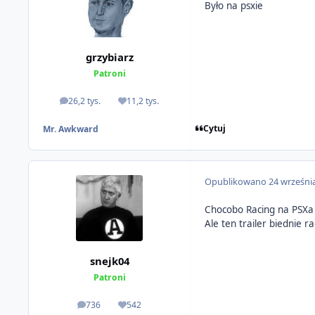
Było na psxie
grzybiarz
Patroni
26,2 tys.
11,2 tys.
odpowiedzi
Reputacja
Cytuj
Mr. Awkward
Opublikowano
24 wrześni
Chocobo Racing na PSXa b
Ale ten trailer biednie r
snejk04
Patroni
736
542
odpowiedzi
Reputacja