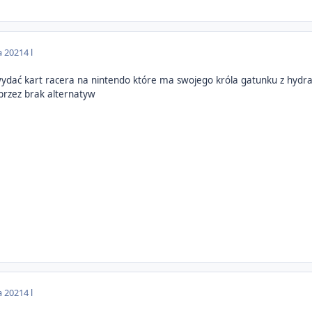
a 2021
4 l
ydać kart racera na nintendo które ma swojego króla gatunku z hydrau
 przez brak alternatyw
a 2021
4 l