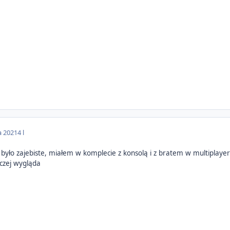
a 2021
4 l
yło zajebiste, miałem w komplecie z konsolą i z bratem w multiplayerz
aczej wygląda