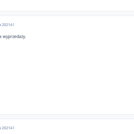
a 2021
4 l
 na wyprzedaży.
a 2021
4 l