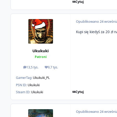
Cytuj
Opublikowano
24 wrześni
Kupi się kiedyś za 20 zł
Ukukuki
Patroni
13,5 tys.
9,7 tys.
odpowiedzi
Reputacja
GamerTag:
Ukukuki_PL
PSN ID:
Ukukuki
Cytuj
Steam ID:
Ukukuki
Opublikowano
24 wrześni