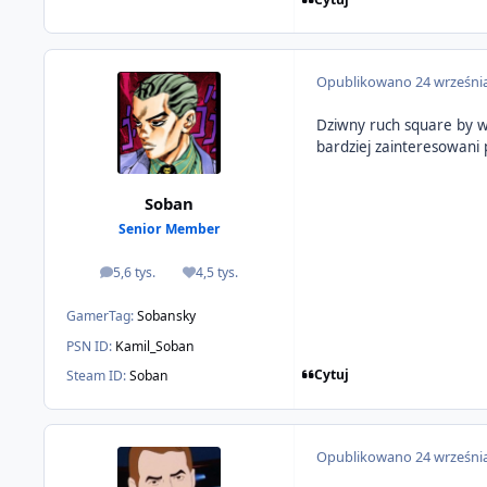
Opublikowano
24 wrześni
Dziwny ruch square by w
bardziej zainteresowani
Soban
Senior Member
5,6 tys.
4,5 tys.
odpowiedzi
Reputacja
GamerTag:
Sobansky
PSN ID:
Kamil_Soban
Cytuj
Steam ID:
Soban
Opublikowano
24 wrześni