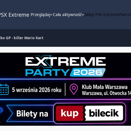
PSX Extreme
Przeglądaj
Cała aktywność
Sklep PSX Extreme
Patron
bo GP - killer Mario Kart