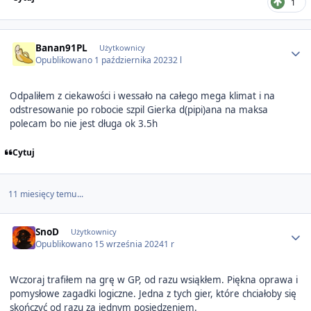
1
Author stats
Banan91PL
Użytkownicy
Opublikowano
1 października 2023
2 l
Odpaliłem z ciekawości i wessało na całego mega klimat i na
odstresowanie po robocie szpil Gierka d(pipi)ana na maksa
polecam bo nie jest długa ok 3.5h
Cytuj
11 miesięcy temu...
Author stats
SnoD
Użytkownicy
Opublikowano
15 września 2024
1 r
Wczoraj trafiłem na grę w GP, od razu wsiąkłem. Piękna oprawa i
pomysłowe zagadki logiczne. Jedna z tych gier, które chciałoby się
skończyć od razu za jednym posiedzeniem.