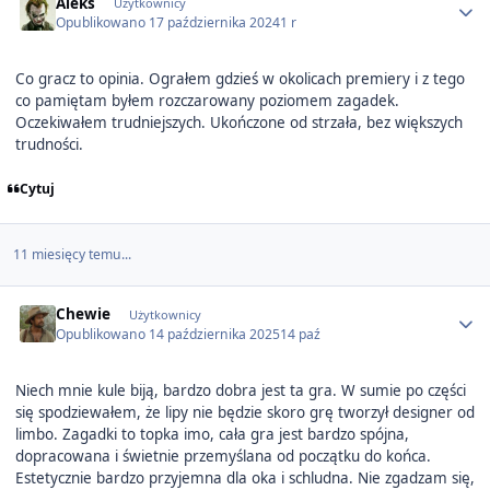
Aleks
Użytkownicy
Opublikowano
17 października 2024
1 r
Co gracz to opinia. Ograłem gdzieś w okolicach premiery i z tego
co pamiętam byłem rozczarowany poziomem zagadek.
Oczekiwałem trudniejszych. Ukończone od strzała, bez większych
trudności.
Cytuj
11 miesięcy temu...
Author stats
Chewie
Użytkownicy
Opublikowano
14 października 2025
14 paź
Niech mnie kule biją, bardzo dobra jest ta gra. W sumie po części
się spodziewałem, że lipy nie będzie skoro grę tworzył designer od
limbo. Zagadki to topka imo, cała gra jest bardzo spójna,
dopracowana i świetnie przemyślana od początku do końca.
Estetycznie bardzo przyjemna dla oka i schludna. Nie zgadzam się,