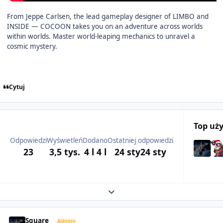
From Jeppe Carlsen, the lead gameplay designer of LIMBO and
INSIDE — COCOON takes you on an adventure across worlds
within worlds. Master world-leaping mechanics to unravel a
cosmic mystery.
Cytuj
Top uż
Odpowiedzi
Wyświetleń
Dodano
Ostatniej odpowiedzi
23
3,5 tys.
4 l
4 l
24 sty
24 sty
Expand topic overview
Author stats
Square
Admini