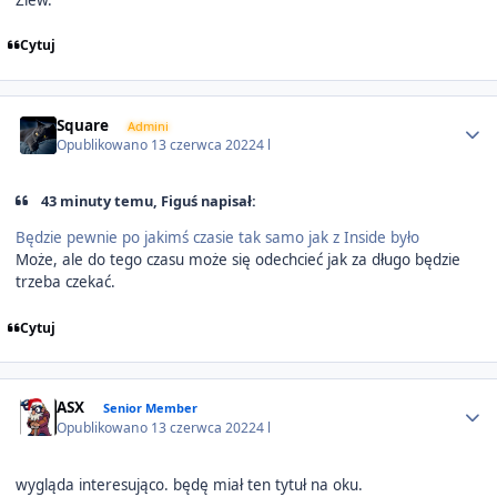
Cytuj
Author stats
Square
Admini
Opublikowano
13 czerwca 2022
4 l
43 minuty temu, Figuś napisał:
Będzie pewnie po jakimś czasie tak samo jak z Inside było
Może, ale do tego czasu może się odechcieć jak za długo będzie
trzeba czekać.
Cytuj
Author stats
ASX
Senior Member
Opublikowano
13 czerwca 2022
4 l
wygląda interesująco. będę miał ten tytuł na oku.