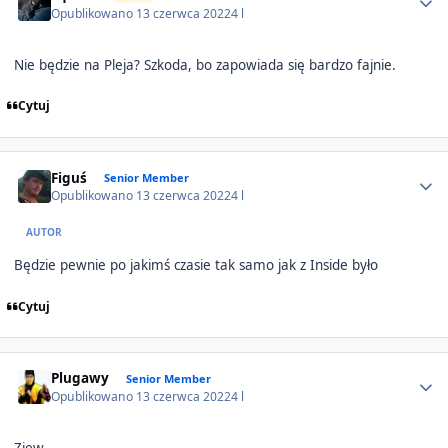
Opublikowano
13 czerwca 2022
4 l
Nie będzie na Pleja? Szkoda, bo zapowiada się bardzo fajnie.
Cytuj
Author stats
Figuś
Senior Member
Opublikowano
13 czerwca 2022
4 l
AUTOR
Będzie pewnie po jakimś czasie tak samo jak z Inside było
Cytuj
Author stats
Plugawy
Senior Member
Opublikowano
13 czerwca 2022
4 l
Ziew.