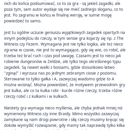
nich do końca podsumować, co to za gra - są jakieś zagadki, ale
poza tym, sam autor wydaje się nie mieć żadnego sloganu, co to
jest. Po zagraniu w końcu w finalną wersję, w sumie mogę
powiedzieć to samo.
Jest tu ogólne uczucie geniuszu wyjątkowych zagadek opartych na
innym podejściu do rzeczy, w tym sensie gra kojarzy się np. z The
Witness czy Fezem. Wymagana jest nie tylko logika, ale też nieco
zgrania w czasie, nie jest to wymagające, gdy się wie, co robić, ale
trzeba też brać ruch i czas pod uwagę. Czasami jest to nieco jak
robienie dungeonów w Zeldzie, ale tylko tego określonego typu
zagadek. Są nawet walki z bossami, gdzie stosunkowo łatwo
"zginąć" i wyrzuca nas po jednym zebranym ciosie z poziomu.
Sterowanie to tylko gałka i A, zazwyczaj wiadomo gdzie to A
można wcisnąć. Można powiedzieć, że motywem przewodnim gry
jest kulka, ale co ta kulka robi - kurde różne rzeczy, trzeba różne
rzeczy robić i z kulkami i w kulkach.
Niestety gra wymaga nieco myślenia, ale chyba jednak mniej niż
wymieniony Witness czy inne Braidy. Mimo wszystko zazwyczaj
zamykane są nam drogi powrotne i siłą rzeczy musimy kręcąc się
dokoła wymyślić rozwiązanie, gdy mamy tak naprawdę tylko kilka