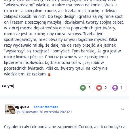
"właściwościami" właśnie, a także ma bossa na koniec. Walki z
nimi nie są specjalnie trudne, ale trzeba mieć trochę refleksu i
załapać sposób na nich. Do tego design i grafika są wg mnie spot
on i razem z oszczędną muzyką i dźwiękami, tworzy spójną całość,
w której można dopatrzeć się ducha poprzednich gier twórcy,
mimo że jest to trochę inny rodzaj zabawy. Trzeba być
spostrzegawczym, mieć otwarty umysł i logicznie myśleć. Kilka
razy wydawało mi się, że dalej nie da rady przejść, ale jednak
"wystarczy" się rozejrzeć i pomyśleć. Tym bardziej, że gra jest w
miarę liniowa póki co. Chociaż pewnie wraz z postępem i
łączeniem możliwości, będzie można coś więcej robić w
poprzednich światach. Póki co, świetny tytuł, na który nie
wiedziałem, że czekam
Cytuj
3
2
1
Author stats
ogqozo
Senior Member
Opublikowano
30 września 2023
2 l
Czytałem cały rok podjarane zapowiedzi Cocoon, ale trudno było z