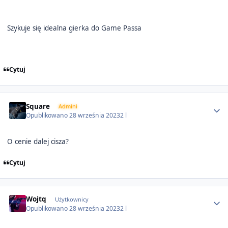
Szykuje się idealna gierka do Game Passa
Cytuj
Author stats
Square
Admini
Opublikowano
28 września 2023
2 l
O cenie dalej cisza?
Cytuj
Author stats
Wojtq
Użytkownicy
Opublikowano
28 września 2023
2 l