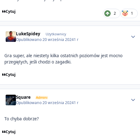
Cytuj
2
1
Author stats
LukeSpidey
Użytkownicy
Opublikowano
20 września 2024
1 r
Gra super, ale niestety kilka ostatnich poziomów jest mocno
przegiętych, jeśli chodzi o zagadki.
Cytuj
Author stats
Square
Admini
Opublikowano
20 września 2024
1 r
To chyba dobrze?
Cytuj