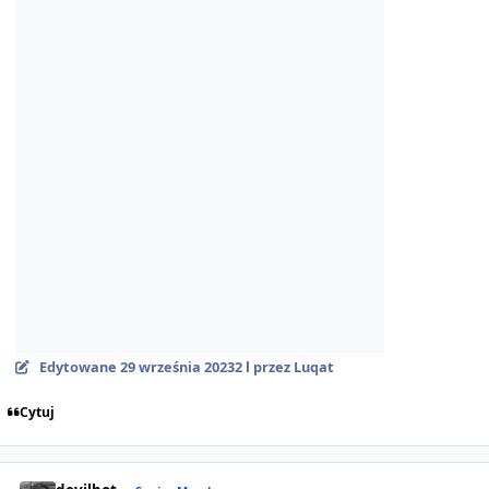
Edytowane
29 września 2023
2 l
przez Luqat
Cytuj
Author stats