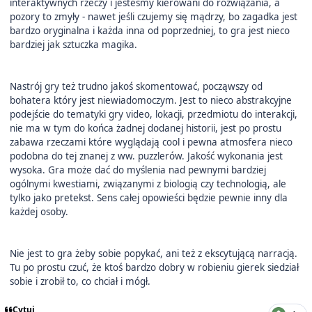
interaktywnych rzeczy i jesteśmy kierowani do rozwiązania, a
pozory to zmyły - nawet jeśli czujemy się mądrzy, bo zagadka jest
bardzo oryginalna i każda inna od poprzedniej, to gra jest nieco
bardziej jak sztuczka magika.
Nastrój gry też trudno jakoś skomentować, począwszy od
bohatera który jest niewiadomoczym. Jest to nieco abstrakcyjne
podejście do tematyki gry video, lokacji, przedmiotu do interakcji,
nie ma w tym do końca żadnej dodanej historii, jest po prostu
zabawa rzeczami które wyglądają cool i pewna atmosfera nieco
podobna do tej znanej z ww. puzzlerów. Jakość wykonania jest
wysoka. Gra może dać do myślenia nad pewnymi bardziej
ogólnymi kwestiami, związanymi z biologią czy technologią, ale
tylko jako pretekst. Sens całej opowieści będzie pewnie inny dla
każdej osoby.
Nie jest to gra żeby sobie popykać, ani też z ekscytującą narracją.
Tu po prostu czuć, że ktoś bardzo dobry w robieniu gierek siedział
sobie i zrobił to, co chciał i mógł.
Cytuj