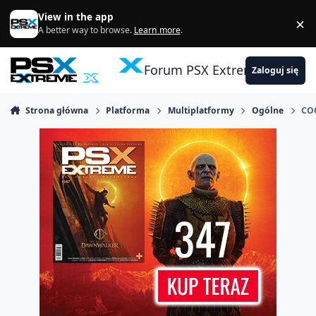
Skocz do zawartości
View in the app
×
Di
A better way to browse.
Learn more
.
Forum PSX Extreme
Zaloguj się
Strona główna
Platforma
Multiplatformy
Ogólne
CO