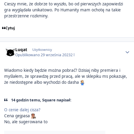
Cieszy mnie, że dobrze to wyszło, bo od pierwszych zapowiedzi
gra wyglądała unikatowo. Po Humanity mam ochotę na takie
przestrzenne rozkminy.
Cytuj
Author stats
Luqat
Użytkownicy
Opublikowano
29 września 2023
2 l
Wiadomo kiedy będzie można pobrać? Dzisiaj niby premiera i
myślałem, że sprawdzę przed pracą, ale w sklepiku ms pokazuje,
że niedostępne albo wychodzi do dasha
14 godzin temu, Square napisał:
O cenie dalej cisza?
Cena gejpasa
No, ale sugerowana to