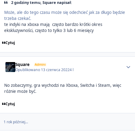
2 godziny temu, Square napisał:
Może, ale do tego czasu może się odechcieć jak za długo będzie
trzeba czekać.
te indyki na xboxa mają często bardzo krótki okres
ekskluzywności, często to tylko 3 lub 6 miesięcy
Cytuj
Author stats
Square
Admini
Opublikowano
13 czerwca 2022
4 l
No zobaczymy, gra wychodzi na Xboxa, Switcha i Steam, więc
różnie może być.
Cytuj
1 rok później...
Author stats