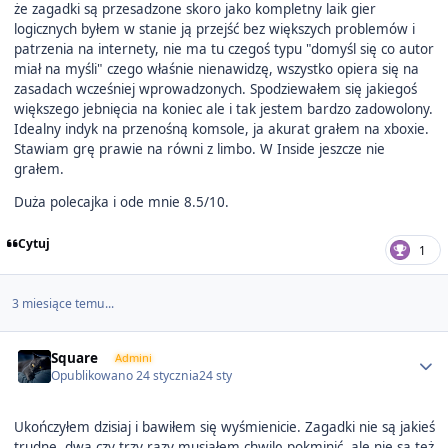
że zagadki są przesadzone skoro jako kompletny laik gier
logicznych byłem w stanie ją przejść bez większych problemów i
patrzenia na internety, nie ma tu czegoś typu "domyśl się co autor
miał na myśli" czego właśnie nienawidzę, wszystko opiera się na
zasadach wcześniej wprowadzonych. Spodziewałem się jakiegoś
większego jebnięcia na koniec ale i tak jestem bardzo zadowolony.
Idealny indyk na przenośną komsole, ja akurat grałem na xboxie.
Stawiam grę prawie na równi z limbo. W Inside jeszcze nie
grałem.
Duża polecajka i ode mnie 8.5/10.
Cytuj
1
3 miesiące temu...
Author stats
Square
Admini
Opublikowano
24 stycznia
24 sty
Ukończyłem dzisiaj i bawiłem się wyśmienicie. Zagadki nie są jakieś
trudne, dwa czy trzy razy musiałem chwilę pokminić, ale nie są też