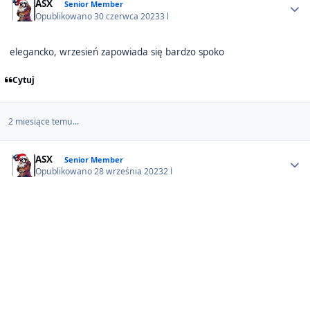
ASX
Senior Member
Opublikowano
30 czerwca 2023
3 l
elegancko, wrzesień zapowiada się bardzo spoko
Cytuj
2 miesiące temu...
Author stats
ASX
Senior Member
Opublikowano
28 września 2023
2 l