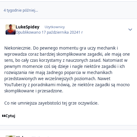
4 tygodnie później...
Author stats
LukeSpidey
Użytkownicy
Opublikowano
17 października 2024
1 r
Niekoniecznie. Do pewnego momentu gra uczy mechanik i
wprowadza coraz bardziej skomplikowane zagadki, ale mają one
sens, bo cały czas korzystamy z nauczonych zasad. Natomiast w
pewnym momencie coś się dzieje i nagle niektóre zagadki i ich
rozwiązania nie mają żadnego poparcia w mechanikach
przedstawionych we wcześniejszych poziomach. Nawet
YouTuberzy z poradnikami mówią, że niektóre zagadki są mocno
skomplikowane i przesadzone.
Co nie umniejsza zayebistości tej grze oczywiście.
Cytuj
Author stats