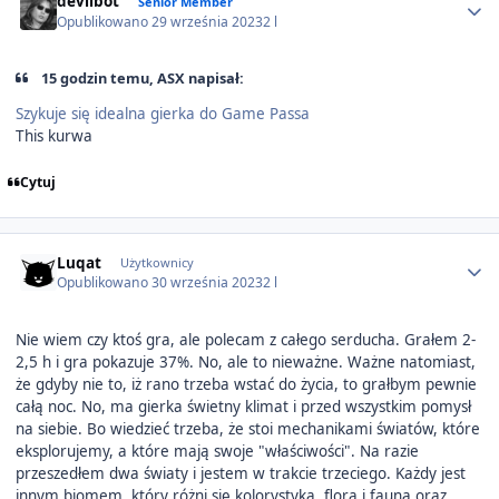
devilbot
Senior Member
Opublikowano
29 września 2023
2 l
15 godzin temu, ASX napisał:
Szykuje się idealna gierka do Game Passa
This kurwa
Cytuj
Author stats
Luqat
Użytkownicy
Opublikowano
30 września 2023
2 l
Nie wiem czy ktoś gra, ale polecam z całego serducha. Grałem 2-
2,5 h i gra pokazuje 37%. No, ale to nieważne. Ważne natomiast,
że gdyby nie to, iż rano trzeba wstać do życia, to grałbym pewnie
całą noc. No, ma gierka świetny klimat i przed wszystkim pomysł
na siebie. Bo wiedzieć trzeba, że stoi mechanikami światów, które
eksplorujemy, a które mają swoje "właściwości". Na razie
przeszedłem dwa światy i jestem w trakcie trzeciego. Każdy jest
innym biomem, który różni się kolorystyką, florą i fauną oraz