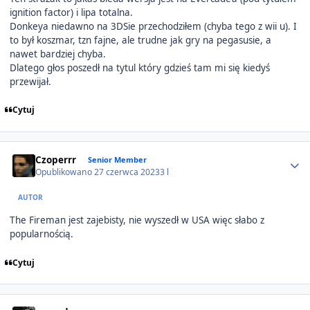
ignition factor) i lipa totalna.
Donkeya niedawno na 3DSie przechodziłem (chyba tego z wii u). I
to był koszmar, tzn fajne, ale trudne jak gry na pegasusie, a
nawet bardziej chyba.
Dlatego głos poszedł na tytul który gdzieś tam mi się kiedyś
przewijał.
Cytuj
Author stats
Czoperrr
Senior Member
Opublikowano
27 czerwca 2023
3 l
AUTOR
The Fireman jest zajebisty, nie wyszedł w USA więc słabo z
popularnością.
Cytuj
Author stats