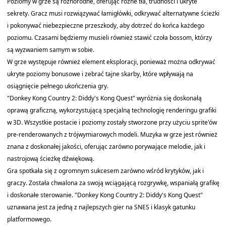
Poziomy w grze są różnorodne, oferując różne tła, trudności i ukryte
sekrety. Gracz musi rozwiązywać łamigłówki, odkrywać alternatywne ścieżki
i pokonywać niebezpieczne przeszkody, aby dotrzeć do końca każdego
poziomu. Czasami będziemy musieli również stawić czoła bossom, którzy
są wyzwaniem samym w sobie.
W grze występuje również element eksploracji, ponieważ można odkrywać
ukryte poziomy bonusowe i zebrać tajne skarby, które wpływają na
osiągnięcie pełnego ukończenia gry.
"Donkey Kong Country 2: Diddy's Kong Quest" wyróżnia się doskonałą
oprawą graficzną, wykorzystującą specjalną technologię renderingu grafiki
w 3D. Wszystkie postacie i poziomy zostały stworzone przy użyciu sprite'ów
pre-renderowanych z trójwymiarowych modeli. Muzyka w grze jest również
znana z doskonałej jakości, oferując zarówno porywające melodie, jak i
nastrojową ścieżkę dźwiękową.
Gra spotkała się z ogromnym sukcesem zarówno wśród krytyków, jak i
graczy. Została chwalona za swoją wciągającą rozgrywkę, wspaniałą grafikę
i doskonałe sterowanie. "Donkey Kong Country 2: Diddy's Kong Quest"
uznawana jest za jedną z najlepszych gier na SNES i klasyk gatunku
platformowego.