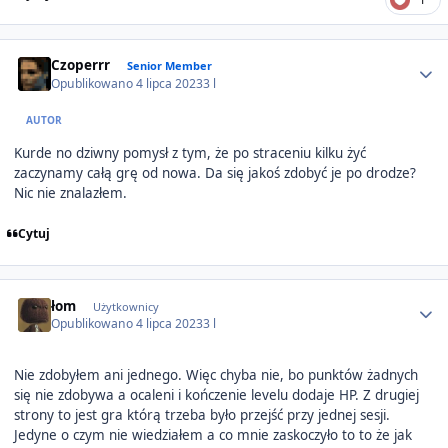
Author stats
Czoperrr
Senior Member
Opublikowano
4 lipca 2023
3 l
AUTOR
Kurde no dziwny pomysł z tym, że po straceniu kilku żyć
zaczynamy całą grę od nowa. Da się jakoś zdobyć je po drodze?
Nic nie znalazłem.
Cytuj
Author stats
łom
Użytkownicy
Opublikowano
4 lipca 2023
3 l
Nie zdobyłem ani jednego. Więc chyba nie, bo punktów żadnych
się nie zdobywa a ocaleni i kończenie levelu dodaje HP. Z drugiej
strony to jest gra którą trzeba było przejść przy jednej sesji.
Jedyne o czym nie wiedziałem a co mnie zaskoczyło to to że jak