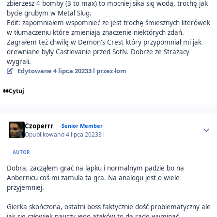
zbierzesz 4 bomby (3 to max) to mocniej sika się wodą, trochę jak
bycie grubym w Metal Slug.
Edit: zapomniałem wspomnieć że jest trochę śmiesznych literówek
w tłumaczeniu które zmieniają znaczenie niektórych zdań.
Zagrałem też chwilę w Demon's Crest który przypomniał mi jak
drewniane były Castlevanie przed SotN. Dobrze że Strażacy
wygrali.
Edytowane
4 lipca 2023
3 l
przez łom
Cytuj
Author stats
Czoperrr
Senior Member
Opublikowano
4 lipca 2023
3 l
AUTOR
Dobra, zacząłem grać na lapku i normalnym padzie bo na
Anbernicu coś mi zamula ta gra. Na analogu jest o wiele
przyjemniej.
Gierka skończona, ostatni boss faktycznie dość problematyczny ale
jak się człowiek nauczy jego ataków to da radę wyminąć.