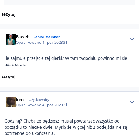
Cytuj
Author stats
Paweł
Senior Member
Opublikowano
4 lipca 2023
3 l
Ile zajmuje przejscie tej gierki? W tym tygodniu powinno mi sie
udac usiasc.
Cytuj
Author stats
łom
Użytkownicy
Opublikowano
4 lipca 2023
3 l
Godzinę? Chyba że będziesz musiał powtarzać wszystko od
początku to niecałe dwie. Myślę że więcej niż 2 podejścia nie są
potrzebne do ukończenia.