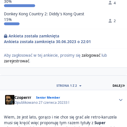
30%
4
Donkey Kong Country 2: Diddy's Kong Quest
15%
2
Ankieta została zamknięta
Ankieta została zamknięta 30.06.2023 o 22:01
Aby zagłosować w tej ankiecie, prosimy się
zalogować
lub
zarejestrować
.
O
STRONA 1 Z 2
DALEJ
Author stats
Czoperrr
Senior Member
Opublikowano
27 czerwca 2023
3 l
Wiem, że jest lato, gorąco i nie chce się grać ale retro-karuzela
musi się kręcić więc proponuję tym razem tytuły z
Super