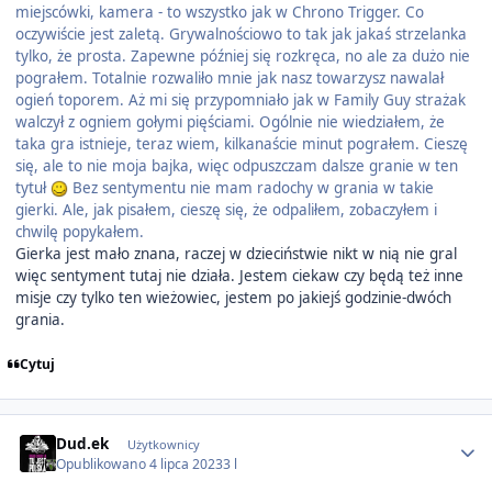
miejscówki, kamera - to wszystko jak w Chrono Trigger. Co
oczywiście jest zaletą. Grywalnościowo to tak jak jakaś strzelanka
tylko, że prosta. Zapewne później się rozkręca, no ale za dużo nie
pograłem. Totalnie rozwaliło mnie jak nasz towarzysz nawalał
ogień toporem. Aż mi się przypomniało jak w Family Guy strażak
walczył z ogniem gołymi pięściami. Ogólnie nie wiedziałem, że
taka gra istnieje, teraz wiem, kilkanaście minut pograłem. Cieszę
się, ale to nie moja bajka, więc odpuszczam dalsze granie w ten
tytuł
Bez sentymentu nie mam radochy w grania w takie
gierki. Ale, jak pisałem, cieszę się, że odpaliłem, zobaczyłem i
chwilę popykałem.
Gierka jest mało znana, raczej w dzieciństwie nikt w nią nie gral
więc sentyment tutaj nie działa. Jestem ciekaw czy będą też inne
misje czy tylko ten wieżowiec, jestem po jakiejś godzinie-dwóch
grania.
Cytuj
Author stats
Dud.ek
Użytkownicy
Opublikowano
4 lipca 2023
3 l