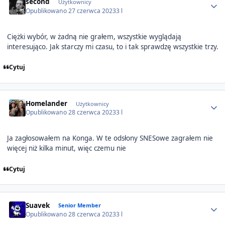
second
Użytkownicy
Opublikowano
27 czerwca 2023
3 l
Ciężki wybór, w żadną nie grałem, wszystkie wyglądają
interesująco. Jak starczy mi czasu, to i tak sprawdzę wszystkie trzy.
Cytuj
Author stats
Homelander
Użytkownicy
Opublikowano
28 czerwca 2023
3 l
Ja zagłosowałem na Konga. W te odsłony SNESowe zagrałem nie
więcej niż kilka minut, więc czemu nie
Cytuj
Author stats
Suavek
Senior Member
Opublikowano
28 czerwca 2023
3 l