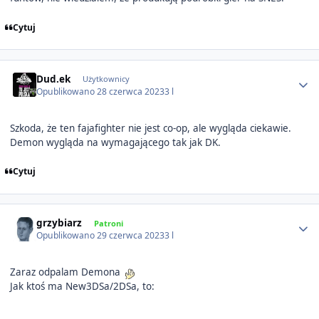
Cytuj
Author stats
Dud.ek
Użytkownicy
Opublikowano
28 czerwca 2023
3 l
Szkoda, że ten fajafighter nie jest co-op, ale wygląda ciekawie.
Demon wygląda na wymagającego tak jak DK.
Cytuj
Author stats
grzybiarz
Patroni
Opublikowano
29 czerwca 2023
3 l
Zaraz odpalam Demona
Jak ktoś ma New3DSa/2DSa, to: