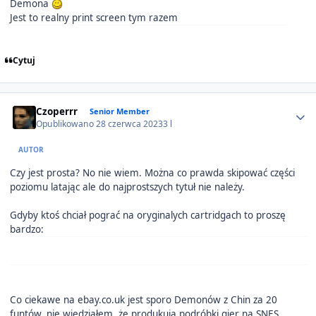
Demona
Jest to realny print screen tym razem
Cytuj
Author stats
Czoperrr
Senior Member
Opublikowano
28 czerwca 2023
3 l
AUTOR
Czy jest prosta? No nie wiem. Można co prawda skipować części
poziomu latając ale do najprostszych tytuł nie należy.
Gdyby ktoś chciał pograć na oryginalych cartridgach to proszę
bardzo:
Co ciekawe na ebay.co.uk jest sporo Demonów z Chin za 20
funtów, nie wiedziałem, że produkują podróbki gier na SNES.