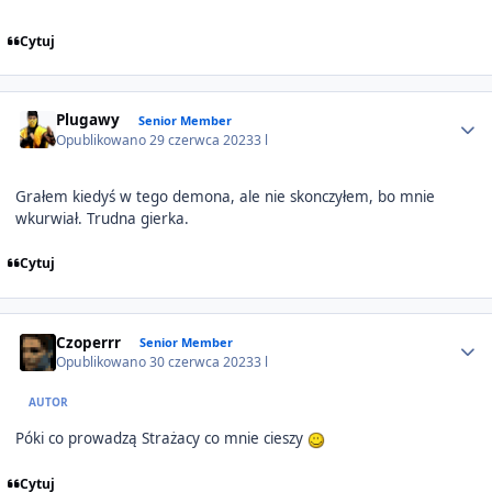
Cytuj
Author stats
Plugawy
Senior Member
Opublikowano
29 czerwca 2023
3 l
Grałem kiedyś w tego demona, ale nie skonczyłem, bo mnie
wkurwiał. Trudna gierka.
Cytuj
Author stats
Czoperrr
Senior Member
Opublikowano
30 czerwca 2023
3 l
AUTOR
Póki co prowadzą Strażacy co mnie cieszy
Cytuj