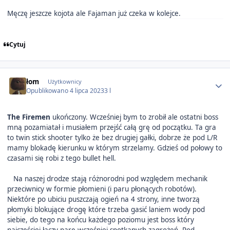
Męczę jeszcze kojota ale Fajaman już czeka w kolejce.
Cytuj
Author stats
łom
Użytkownicy
Opublikowano
4 lipca 2023
3 l
The Firemen
ukończony. Wcześniej bym to zrobił ale ostatni boss
mną pozamiatał i musiałem przejść całą grę od początku. Ta gra
to twin stick shooter tylko że bez drugiej gałki, dobrze że pod L/R
mamy blokadę kierunku w którym strzelamy. Gdzieś od połowy to
czasami się robi z tego bullet hell.
Na naszej drodze stają różnorodni pod względem mechanik
przeciwnicy w formie płomieni (i paru płonących robotów).
Niektóre po ubiciu puszczają ogień na 4 strony, inne tworzą
płomyki blokujące drogę które trzeba gasić laniem wody pod
siebie, do tego na końcu każdego poziomu jest boss który