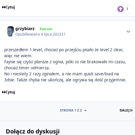
Cytuj
1
Author stats
grzybiarz
Patroni
Opublikowano
4 lipca 2023
3 l
przeszedłem 1 level, chociaż po przejściu pisało że level 2 clear,
więc nie wiem.
Fajnie się czyści plansze z ognia, póki co nie brakowało mi czasu,
chociaż timer odmierza.
No i niestety 2 razy zginałem, a nie mam quick save/load na
3dsie. Także chyba nie ukończę, ale ogrywa się dość przyjemnie.
Cytuj
O
STRONA 1 Z 2
DALEJ
Dołącz do dyskusji