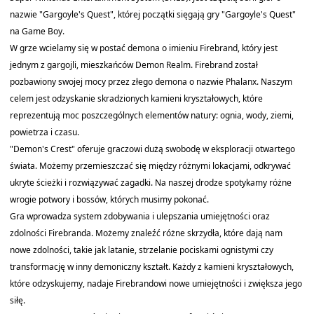
nazwie "Gargoyle's Quest", której początki sięgają gry "Gargoyle's Quest"
na Game Boy.
W grze wcielamy się w postać demona o imieniu Firebrand, który jest
jednym z gargojli, mieszkańców Demon Realm. Firebrand został
pozbawiony swojej mocy przez złego demona o nazwie Phalanx. Naszym
celem jest odzyskanie skradzionych kamieni kryształowych, które
reprezentują moc poszczególnych elementów natury: ognia, wody, ziemi,
powietrza i czasu.
"Demon's Crest" oferuje graczowi dużą swobodę w eksploracji otwartego
świata. Możemy przemieszczać się między różnymi lokacjami, odkrywać
ukryte ścieżki i rozwiązywać zagadki. Na naszej drodze spotykamy różne
wrogie potwory i bossów, których musimy pokonać.
Gra wprowadza system zdobywania i ulepszania umiejętności oraz
zdolności Firebranda. Możemy znaleźć różne skrzydła, które dają nam
nowe zdolności, takie jak latanie, strzelanie pociskami ognistymi czy
transformację w inny demoniczny kształt. Każdy z kamieni kryształowych,
które odzyskujemy, nadaje Firebrandowi nowe umiejętności i zwiększa jego
siłę.