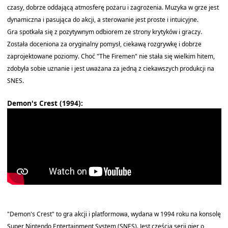
czasy, dobrze oddającą atmosferę pożaru i zagrożenia. Muzyka w grze jest
dynamiczna i pasująca do akcji, a sterowanie jest proste i intuicyjne.
Gra spotkała się z pozytywnym odbiorem ze strony krytyków i graczy.
Została doceniona za oryginalny pomysł, ciekawą rozgrywkę i dobrze
zaprojektowane poziomy. Choć "The Firemen" nie stała się wielkim hitem,
zdobyła sobie uznanie i jest uważana za jedną z ciekawszych produkcji na
SNES.
Demon's Crest (1994):
"Demon's Crest" to gra akcji i platformowa, wydana w 1994 roku na konsolę
Super Nintendo Entertainment System (SNES). Jest częścią serii gier o