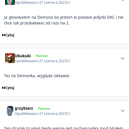
Opublikowano
27 czerwca 2023
3 l
Ja glosowalem na Demona bo jestem w polowie jedynki DKC i nie
chce tak przeskakiwac od razu na 2.
Cytuj
Author stats
Ukukuki
Patroni
Opublikowano
27 czerwca 2023
3 l
Też na Demonka, wygląda ciekawie.
Cytuj
Author stats
grzybiarz
Patroni
Opublikowano
27 czerwca 2023
3 l
Ten strażak to jakaś bieda wersja jest na Evercade’a (pod tytułem