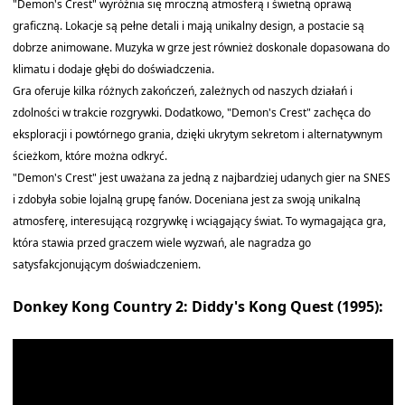
"Demon's Crest" wyróżnia się mroczną atmosferą i świetną oprawą
graficzną. Lokacje są pełne detali i mają unikalny design, a postacie są
dobrze animowane. Muzyka w grze jest również doskonale dopasowana do
klimatu i dodaje głębi do doświadczenia.
Gra oferuje kilka różnych zakończeń, zależnych od naszych działań i
zdolności w trakcie rozgrywki. Dodatkowo, "Demon's Crest" zachęca do
eksploracji i powtórnego grania, dzięki ukrytym sekretom i alternatywnym
ścieżkom, które można odkryć.
"Demon's Crest" jest uważana za jedną z najbardziej udanych gier na SNES
i zdobyła sobie lojalną grupę fanów. Doceniana jest za swoją unikalną
atmosferę, interesującą rozgrywkę i wciągający świat. To wymagająca gra,
która stawia przed graczem wiele wyzwań, ale nagradza go
satysfakcjonującym doświadczeniem.
Donkey Kong Country 2: Diddy's Kong Quest (1995):