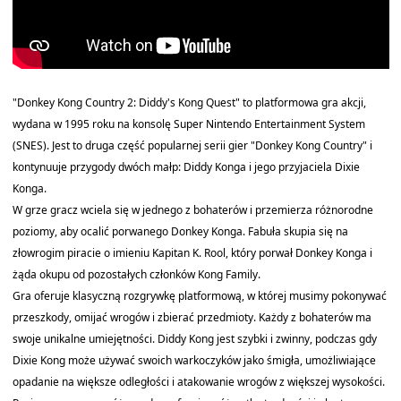
"Donkey Kong Country 2: Diddy's Kong Quest" to platformowa gra akcji,
wydana w 1995 roku na konsolę Super Nintendo Entertainment System
(SNES). Jest to druga część popularnej serii gier "Donkey Kong Country" i
kontynuuje przygody dwóch małp: Diddy Konga i jego przyjaciela Dixie
Konga.
W grze gracz wciela się w jednego z bohaterów i przemierza różnorodne
poziomy, aby ocalić porwanego Donkey Konga. Fabuła skupia się na
złowrogim piracie o imieniu Kapitan K. Rool, który porwał Donkey Konga i
żąda okupu od pozostałych członków Kong Family.
Gra oferuje klasyczną rozgrywkę platformową, w której musimy pokonywać
przeszkody, omijać wrogów i zbierać przedmioty. Każdy z bohaterów ma
swoje unikalne umiejętności. Diddy Kong jest szybki i zwinny, podczas gdy
Dixie Kong może używać swoich warkoczyków jako śmigła, umożliwiające
opadanie na większe odległości i atakowanie wrogów z większej wysokości.