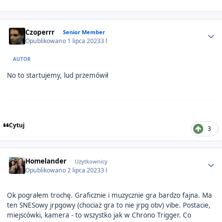
Author stats
Czoperrr
Senior Member
Opublikowano
1 lipca 2023
3 l
AUTOR
No to startujemy, lud przemówił
Cytuj
3
Author stats
Homelander
Użytkownicy
Opublikowano
2 lipca 2023
3 l
Ok pograłem trochę. Graficznie i muzycznie gra bardzo fajna. Ma
ten SNESowy jrpgowy (chociaż gra to nie jrpg obv) vibe. Postacie,
miejscówki, kamera - to wszystko jak w Chrono Trigger. Co