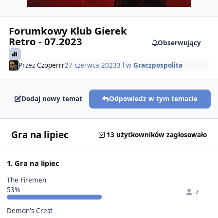
Forumkowy Klub Gierek
Retro - 07.2023
Obserwujący
Przez
Czoperrr
27 czerwca 2023
3 l
w
Graczpospolita
Dodaj nowy temat
Odpowiedz w tym temacie
Gra na lipiec
13 użytkowników zagłosowało
1. Gra na lipiec
The Firemen
53%
7
Demon's Crest