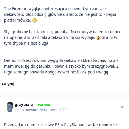
The Fireman wygląda interesująco i nawet bym zagrał z
ciekawości. Głos oddaję głównie dlatego, że nie jest to kolejna
platformówka.
Styl graficzny bardzo mi się podoba. No i motyw gaszenia ognia
na upalne lato jakiś taki adekwatny mi się wydaje.
Gra przy
tym chyba nie jest długa.
Demon's Crest również wygląda ciekawie i klimatycznie, no ale
mam awersję do gatunku i pewnie szybko bym zrezygnował. Z
tego samego powodu Konga nawet nie biorę pod uwagę.
Cytuj
Author stats
grzybiarz
Patroni
Opublikowano
28 czerwca 2023
3 l
Przeglądam numer zerowy PE o PlayStation i widzę minireckę