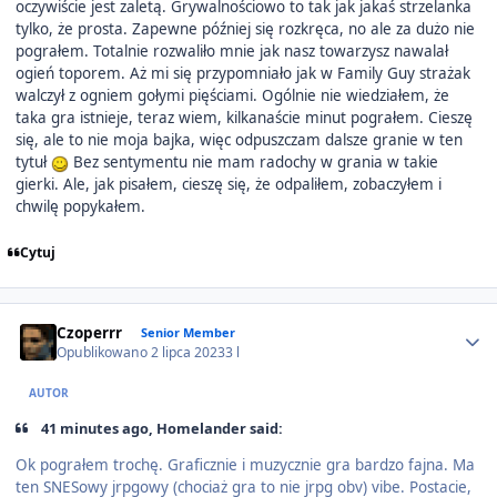
oczywiście jest zaletą. Grywalnościowo to tak jak jakaś strzelanka
tylko, że prosta. Zapewne później się rozkręca, no ale za dużo nie
pograłem. Totalnie rozwaliło mnie jak nasz towarzysz nawalał
ogień toporem. Aż mi się przypomniało jak w Family Guy strażak
walczył z ogniem gołymi pięściami. Ogólnie nie wiedziałem, że
taka gra istnieje, teraz wiem, kilkanaście minut pograłem. Cieszę
się, ale to nie moja bajka, więc odpuszczam dalsze granie w ten
tytuł
Bez sentymentu nie mam radochy w grania w takie
gierki. Ale, jak pisałem, cieszę się, że odpaliłem, zobaczyłem i
chwilę popykałem.
Cytuj
Author stats
Czoperrr
Senior Member
Opublikowano
2 lipca 2023
3 l
AUTOR
41 minutes ago, Homelander said:
Ok pograłem trochę. Graficznie i muzycznie gra bardzo fajna. Ma
ten SNESowy jrpgowy (chociaż gra to nie jrpg obv) vibe. Postacie,