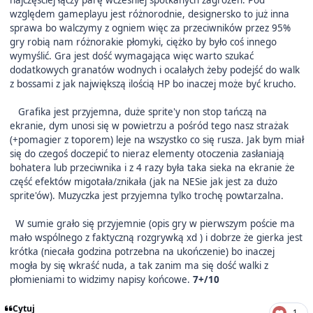
najczęściej łączy parę wcześniej spotkanych zagrożeń. Pod
względem gameplayu jest różnorodnie, designersko to już inna
sprawa bo walczymy z ogniem więc za przeciwników przez 95%
gry robią nam różnorakie płomyki, ciężko by było coś innego
wymyślić. Gra jest dość wymagająca więc warto szukać
dodatkowych granatów wodnych i ocalałych żeby podejść do walk
z bossami z jak największą ilością HP bo inaczej może być krucho.
Grafika jest przyjemna, duże sprite'y non stop tańczą na
ekranie, dym unosi się w powietrzu a pośród tego nasz strażak
(+pomagier z toporem) leje na wszystko co się rusza. Jak bym miał
się do czegoś doczepić to nieraz elementy otoczenia zasłaniają
bohatera lub przeciwnika i z 4 razy była taka sieka na ekranie że
część efektów migotała/znikała (jak na NESie jak jest za dużo
sprite'ów). Muzyczka jest przyjemna tylko trochę powtarzalna.
W sumie grało się przyjemnie (opis gry w pierwszym poście ma
mało wspólnego z faktyczną rozgrywką xd ) i dobrze że gierka jest
krótka (niecała godzina potrzebna na ukończenie) bo inaczej
mogła by się wkraść nuda, a tak zanim ma się dość walki z
płomieniami to widzimy napisy końcowe.
7+/10
Cytuj
1