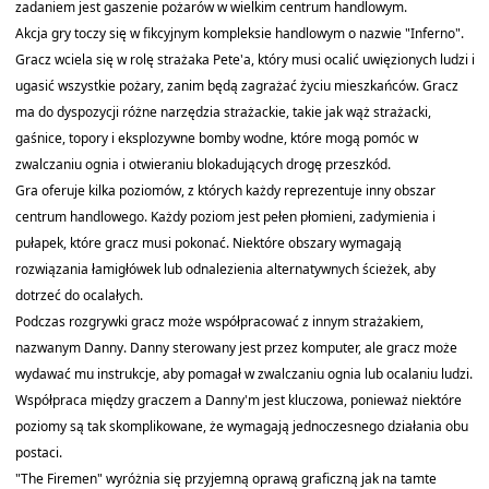
zadaniem jest gaszenie pożarów w wielkim centrum handlowym.
Akcja gry toczy się w fikcyjnym kompleksie handlowym o nazwie "Inferno".
Gracz wciela się w rolę strażaka Pete'a, który musi ocalić uwięzionych ludzi i
ugasić wszystkie pożary, zanim będą zagrażać życiu mieszkańców. Gracz
ma do dyspozycji różne narzędzia strażackie, takie jak wąż strażacki,
gaśnice, topory i eksplozywne bomby wodne, które mogą pomóc w
zwalczaniu ognia i otwieraniu blokadujących drogę przeszkód.
Gra oferuje kilka poziomów, z których każdy reprezentuje inny obszar
centrum handlowego. Każdy poziom jest pełen płomieni, zadymienia i
pułapek, które gracz musi pokonać. Niektóre obszary wymagają
rozwiązania łamigłówek lub odnalezienia alternatywnych ścieżek, aby
dotrzeć do ocalałych.
Podczas rozgrywki gracz może współpracować z innym strażakiem,
nazwanym Danny. Danny sterowany jest przez komputer, ale gracz może
wydawać mu instrukcje, aby pomagał w zwalczaniu ognia lub ocalaniu ludzi.
Współpraca między graczem a Danny'm jest kluczowa, ponieważ niektóre
poziomy są tak skomplikowane, że wymagają jednoczesnego działania obu
postaci.
"The Firemen" wyróżnia się przyjemną oprawą graficzną jak na tamte