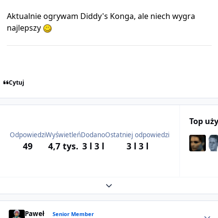
Aktualnie ogrywam Diddy's Konga, ale niech wygra
najlepszy
Cytuj
Top uż
Odpowiedzi
Wyświetleń
Dodano
Ostatniej odpowiedzi
49
4,7 tys.
3 l
3 l
3 l
3 l
Expand topic overview
Author stats
Paweł
Senior Member