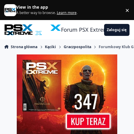
Skocz do zawartości
View in the app
×
Di
A better way to browse.
Learn more
.
Forum PSX Extreme
Zaloguj się
Strona główna
Kąciki
Graczpospolita
Forumkowy Klub Gie