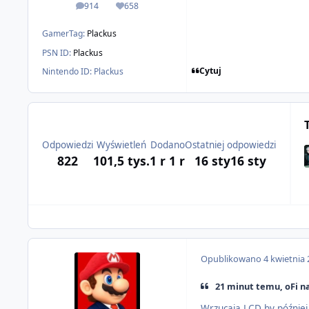
914
658
odpowiedzi
Reputacja
GamerTag:
Plackus
PSN ID:
Plackus
Cytuj
Nintendo ID:
Plackus
Odpowiedzi
Wyświetleń
Dodano
Ostatniej odpowiedzi
822
101,5 tys.
1 r
1 r
16 sty
16 sty
Opublikowano
4 kwietnia
21 minut temu, oFi na
Wrzucają LCD by później