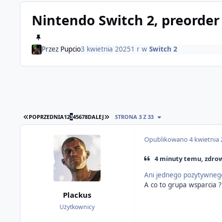
Nintendo Switch 2, preorder i
Przez
Pupcio
3 kwietnia 2025
1 r
w
Switch 2
PIERWSZA STRONA
OSTATNIA STRONA
POPRZEDNIA
1
2
3
4
5
6
7
8
DALEJ
STRONA 3 Z 33
Opublikowano
4 kwietnia
4 minuty temu, zdrow
Ani jednego pozytywnego 
A co to grupa wsparcia ?
Plackus
Użytkownicy