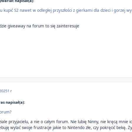
wariat napisał(a):
u kupić S2 nawet w odległej przyszłości z gierkami dla dzieci i gorzej
dzie giveaway na forum to się zainteresuje
 2025
1 r
as napisał(a):
 forum?
ale przyjacielu, a nie o całym forum. Nie lubię Ninny, nie kręcą mnie i
zebuję wylać swoje frustracje jakie to Nintendo złe, czy pokręcić bekę. Ż