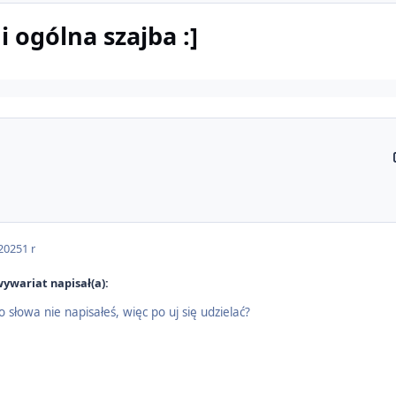
 ogólna szajba :]
 2025
1 r
ywariat napisał(a):
słowa nie napisałeś, więc po uj się udzielać?