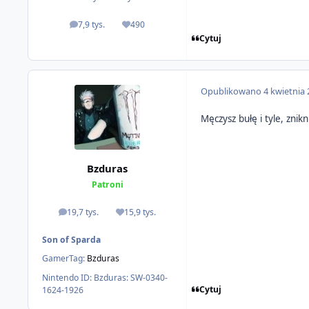
7,9 tys.
490
odpowiedzi
Reputacja
Cytuj
Opublikowano
4 kwietnia
Męczysz bułę i tyle, znikni
Bzduras
Patroni
19,7 tys.
15,9 tys.
odpowiedzi
Reputacja
Son of Sparda
GamerTag:
Bzduras
Nintendo ID:
Bzduras: SW-0340-
Cytuj
1624-1926