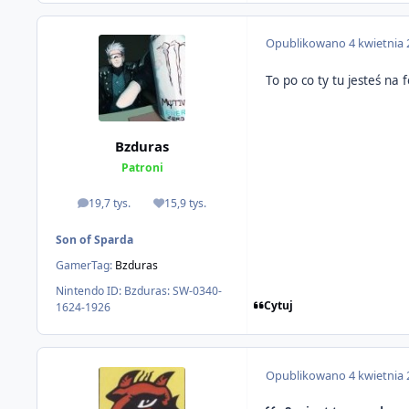
Opublikowano
4 kwietnia
To po co ty tu jesteś na
Bzduras
Patroni
19,7 tys.
15,9 tys.
odpowiedzi
Reputacja
Son of Sparda
GamerTag:
Bzduras
Nintendo ID:
Bzduras: SW-0340-
Cytuj
1624-1926
Opublikowano
4 kwietnia