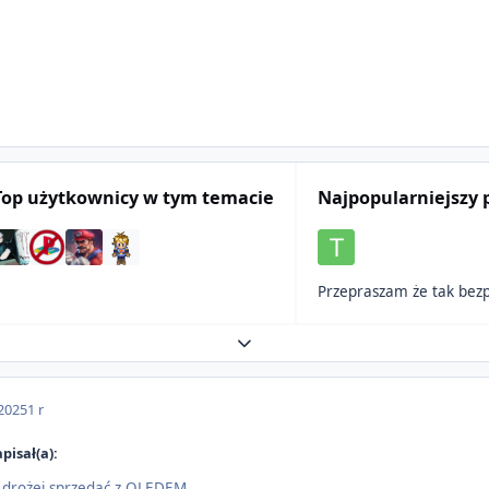
Top użytkownicy w tym temacie
Najpopularniejszy 
Przepraszam że tak bezpo
Expand topic overview
 2025
1 r
pisał(a):
 drożej sprzedać z OLEDEM.