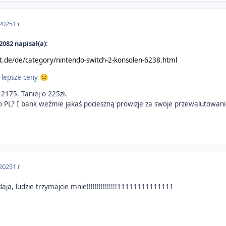
 2025
1 r
082 napisał(a):
.de/de/category/nintendo-switch-2-konsolen-6238.html
 lepsze ceny
☹️
 2175. Taniej o 225zł.
o PL? I bank weźmie jakaś pocieszną prowizje za swoje przewalutowani
 2025
1 r
ja, ludzie trzymajcie mnie!!!!!!!!!!!!!!!11111111111111