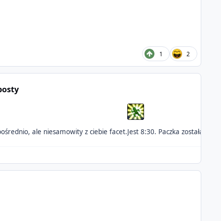
1
2
posty
średnio, ale niesamowity z ciebie facet.
Jest 8:30. Paczka została wyd