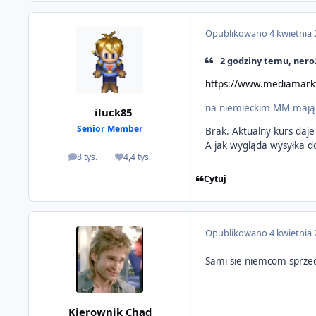
Opublikowano
4 kwietnia
2 godziny temu, nero2
https://www.mediamarkt
na niemieckim MM mają
iluck85
Senior Member
Brak. Aktualny kurs daje
A jak wygląda wysyłka d
8 tys.
4,4 tys.
odpowiedzi
Reputacja
Cytuj
Opublikowano
4 kwietnia
Sami sie niemcom sprzeda
Kierownik Chad