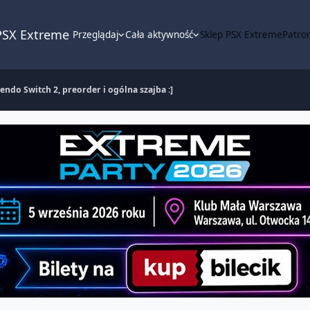
PSX Extreme
Przeglądaj
Cała aktywność
Sklep PSX Extreme
Patron
endo Switch 2, preorder i ogólna szajba :]