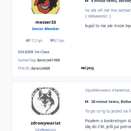
8 minut temu, zdrowy
no ale oFi nie ma zamiar
z ciekawości :)
messer33
kupić to nie ale może bę
Senior Member
17,2 tys.
8,7 tys.
odpowiedzi
Reputacja
SOLDIER 1st Class
GamerTag:
dareczek1988
Cytuj
PSN ID:
dareczek88
Opublikowano
4 kwietnia
20 minut temu, Bzdur
To po co ty tu jesteś na
Pisałem o konkretnym dzi
zdrowywariat
idę do CW, jeśli już potr
Użytkownicy