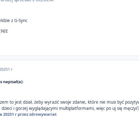
ldzie z G-Sync
ENIE
 2025
1 r
 napisał(a):
wszem to jest dział, żeby wyrazić swoje zdanie, które nie musi być pozy
a dzieci i gorzej wyglądającymi multiplatformami, więc po uj się męczyć
a 2025
1 r
przez zdrowywariat