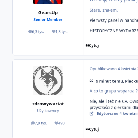
Stare, znałem.
GearsUp
Senior Member
Pierwszy panel w handhe
HISTORYCZNE WYDARZ
6,3 tys.
1,3 tys.
odpowiedzi
Reputacja
Cytuj
Opublikowano
4 kwietnia
9 minut temu, Plackus
A co to grupa wsparcia ?
Nie, ale i też nie CV. O
zdrowywariat
przyszłości z gierkami dl
Użytkownicy
Edytowane
4 kwietni
7,9 tys.
490
odpowiedzi
Reputacja
Cytuj