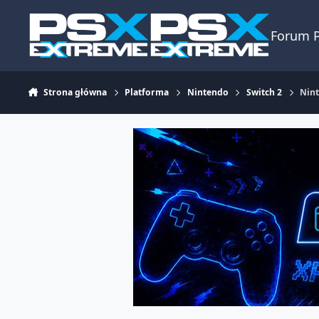
Skocz do zawartości
Forum 
Strona główna
Platforma
Nintendo
Switch 2
Nint