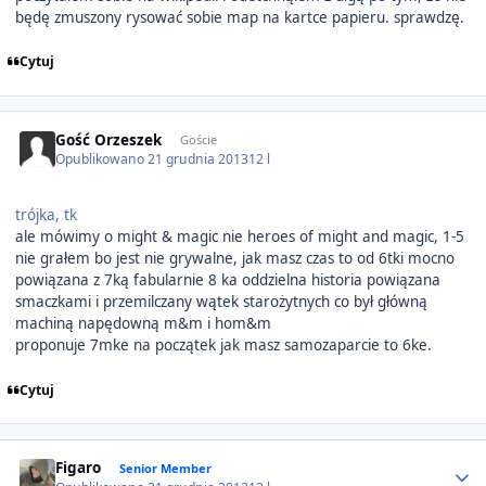
będę zmuszony rysować sobie map na kartce papieru. sprawdzę.
Cytuj
Gość Orzeszek
Goście
Opublikowano
21 grudnia 2013
12 l
trójka, tk
ale mówimy o might & magic nie heroes of might and magic, 1-5
nie grałem bo jest nie grywalne, jak masz czas to od 6tki mocno
powiązana z 7ką fabularnie 8 ka oddzielna historia powiązana
smaczkami i przemilczany wątek starożytnych co był główną
machiną napędowną m&m i hom&m
proponuje 7mke na początek jak masz samozaparcie to 6ke.
Cytuj
Author stats
Figaro
Senior Member