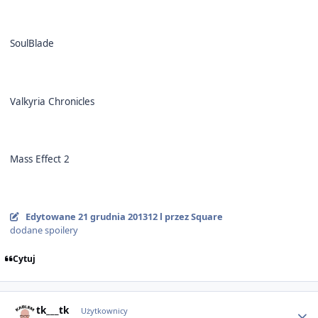
SoulBlade
Valkyria Chronicles
Mass Effect 2
Edytowane
21 grudnia 2013
12 l
przez Square
dodane spoilery
Cytuj
Author stats
tk___tk
Użytkownicy