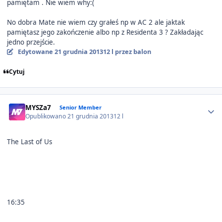
pamiętam . Nie wiem why:(
No dobra Mate nie wiem czy grałeś np w AC 2 ale jaktak
pamiętasz jego zakończenie albo np z Residenta 3 ? Zakładając
jedno przejście.
Edytowane
21 grudnia 2013
12 l
przez balon
Cytuj
Author stats
MYSZa7
Senior Member
Opublikowano
21 grudnia 2013
12 l
The Last of Us
16:35