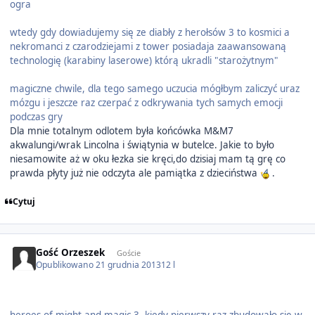
ogra
wtedy gdy dowiadujemy się ze diabły z herołsów 3 to kosmici a
nekromanci z czarodziejami z tower posiadaja zaawansowaną
technologię (karabiny laserowe) którą ukradli "starożytnym"
magiczne chwile, dla tego samego uczucia mógłbym zaliczyć uraz
mózgu i jeszcze raz czerpać z odkrywania tych samych emocji
podczas gry
Dla mnie totalnym odlotem była końcówka M&M7
akwalungi/wrak Lincolna i świątynia w butelce. Jakie to było
niesamowite aż w oku łezka sie kręci,do dzisiaj mam tą grę co
prawda płyty już nie odczyta ale pamiątka z dzieciństwa
.
Cytuj
Gość Orzeszek
Goście
Opublikowano
21 grudnia 2013
12 l