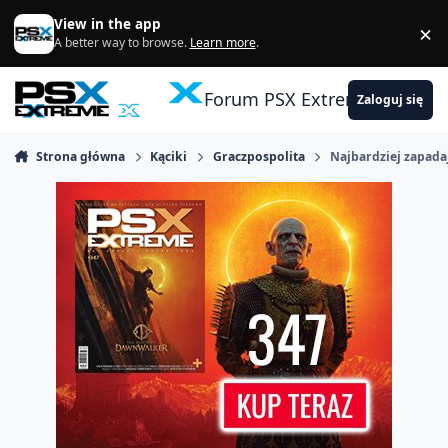
Skocz do zawartości
View in the app
×
Di
A better way to browse.
Learn more
.
Forum PSX Extreme
Zaloguj się
Strona główna
Kąciki
Graczpospolita
Najbardziej zapada