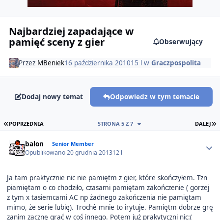
Najbardziej zapadające w
pamięć sceny z gier
Obserwujący
Przez
MBeniek
16 października 2010
15 l
w
Graczpospolita
Dodaj nowy temat
Odpowiedz w tym temacie
PIERWSZA STRONA
O
POPRZEDNIA
STRONA 5 Z 7
DALEJ
Author stats
balon
Senior Member
Opublikowano
20 grudnia 2013
12 l
Ja tam praktycznie nic nie pamiętm z gier, które skończyłem. Tzn
piamiętam o co chodziło, czasami pamiętam zakończenie ( gorzej
z tym x tasiemcami AC np żadnego zakończenia nie pamiętam
mimo, że serie lubię). Trochè mnie to irytuje. Pamiętm dobrze grę
zanim zacznę grać w coś innego. Potem już prakytyczni nic:(