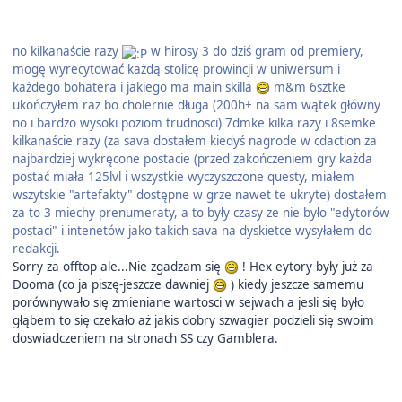
no kilkanaście razy
w hirosy 3 do dziś gram od premiery,
mogę wyrecytować każdą stolicę prowincji w uniwersum i
każdego bohatera i jakiego ma main skilla
m&m 6sztke
ukończyłem raz bo cholernie długa (200h+ na sam wątek główny
no i bardzo wysoki poziom trudnosci) 7dmke kilka razy i 8semke
kilkanaście razy (za sava dostałem kiedyś nagrode w cdaction za
najbardziej wykręcone postacie (przed zakończeniem gry każda
postać miała 125lvl i wszystkie wyczyszczone questy, miałem
wszytskie "artefakty" dostępne w grze nawet te ukryte) dostałem
za to 3 miechy prenumeraty, a to były czasy ze nie było "edytorów
postaci" i intenetów jako takich sava na dyskietce wysyłałem do
redakcji.
Sorry za offtop ale...Nie zgadzam się
! Hex eytory były już za
Dooma (co ja piszę-jeszcze dawniej
) kiedy jeszcze samemu
porównywało się zmieniane wartosci w sejwach a jesli się było
głąbem to się czekało aż jakis dobry szwagier podzieli się swoim
doswiadczeniem na stronach SS czy Gamblera.