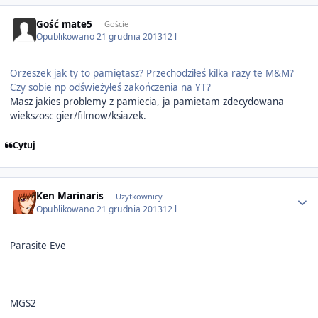
Gość mate5
Goście
Opublikowano
21 grudnia 2013
12 l
Orzeszek jak ty to pamiętasz? Przechodziłeś kilka razy te M&M?
Czy sobie np odświeżyłeś zakończenia na YT?
Masz jakies problemy z pamiecia, ja pamietam zdecydowana
wiekszosc gier/filmow/ksiazek.
Cytuj
Author stats
Ken Marinaris
Użytkownicy
Opublikowano
21 grudnia 2013
12 l
Parasite Eve
MGS2