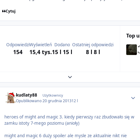
Cytuj
Top 
Odpowiedzi
Wyświetleń
Dodano
Ostatniej odpowiedzi
154
15,4 tys.
15 l
15 l
8 l
8 l
Expand topic overview
Author stats
kudlaty88
Użytkownicy
Opublikowano
20 grudnia 2013
12 l
heroes of might and magic 3. kiedy pierwszy raz zbudowało się w
zamku istoty 7-mego poziomu (anioły)
might and magic 6 duży spoiler ale mysle ze aktualnie nikt nie