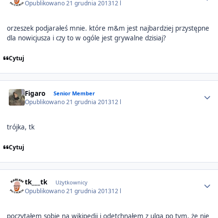
Opublikowano
21 grudnia 2013
12 l
orzeszek podjarałeś mnie. które m&m jest najbardziej przystępne
dla nowicjusza i czy to w ogóle jest grywalne dzisiaj?
Cytuj
Author stats
Figaro
Senior Member
Opublikowano
21 grudnia 2013
12 l
trójka, tk
Cytuj
Author stats
tk___tk
Użytkownicy
Opublikowano
21 grudnia 2013
12 l
poczytałem sobie na wikipedii i odetchnąłem z ulgą po tym, że nie