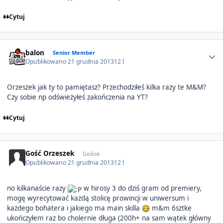
Cytuj
Author stats
balon
Senior Member
Opublikowano
21 grudnia 2013
12 l
Orzeszek jak ty to pamiętasz? Przechodziłeś kilka razy te M&M?
Czy sobie np odświeżyłeś zakończenia na YT?
Cytuj
Gość Orzeszek
Goście
Opublikowano
21 grudnia 2013
12 l
no kilkanaście razy
w hirosy 3 do dziś gram od premiery,
mogę wyrecytować każdą stolicę prowincji w uniwersum i
każdego bohatera i jakiego ma main skilla
m&m 6sztke
ukończyłem raz bo cholernie długa (200h+ na sam wątek główny