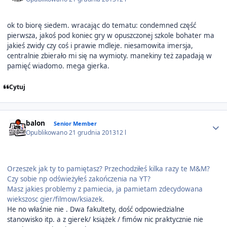
ok to biorę siedem. wracając do tematu: condemned część
pierwsza, jakoś pod koniec gry w opuszczonej szkole bohater ma
jakieś zwidy czy coś i prawie mdleje. niesamowita imersja,
centralnie zbierało mi się na wymioty. manekiny też zapadają w
pamięć wiadomo. mega gierka.
Cytuj
Author stats
balon
Senior Member
Opublikowano
21 grudnia 2013
12 l
Orzeszek jak ty to pamiętasz? Przechodziłeś kilka razy te M&M?
Czy sobie np odświeżyłeś zakończenia na YT?
Masz jakies problemy z pamiecia, ja pamietam zdecydowana
wiekszosc gier/filmow/ksiazek.
He no właśnie nie . Dwa fakultety, dość odpowiedzialne
stanowisko itp. a z gierek/ książek / fimów nic praktycznie nie