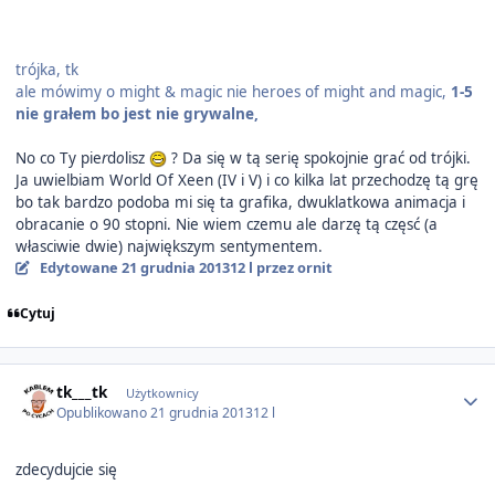
trójka, tk
ale mówimy o might & magic nie heroes of might and magic,
1-5
nie grałem bo jest nie grywalne,
No co Ty pie
r
d
o
lisz
? Da się w tą serię spokojnie grać od trójki.
Ja uwielbiam World Of Xeen (IV i V) i co kilka lat przechodzę tą grę
bo tak bardzo podoba mi się ta grafika, dwuklatkowa animacja i
obracanie o 90 stopni. Nie wiem czemu ale darzę tą częsć (a
własciwie dwie) największym sentymentem.
Edytowane
21 grudnia 2013
12 l
przez ornit
Cytuj
Author stats
tk___tk
Użytkownicy
Opublikowano
21 grudnia 2013
12 l
zdecydujcie się