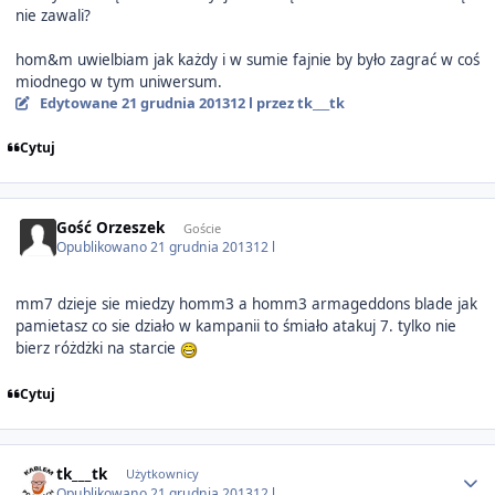
nie zawali?
hom&m uwielbiam jak każdy i w sumie fajnie by było zagrać w coś
miodnego w tym uniwersum.
Edytowane
21 grudnia 2013
12 l
przez tk___tk
Cytuj
Gość Orzeszek
Goście
Opublikowano
21 grudnia 2013
12 l
mm7 dzieje sie miedzy homm3 a homm3 armageddons blade jak
pamietasz co sie działo w kampanii to śmiało atakuj 7. tylko nie
bierz różdżki na starcie
Cytuj
Author stats
tk___tk
Użytkownicy
Opublikowano
21 grudnia 2013
12 l