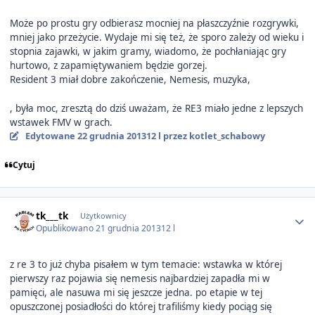
Może po prostu gry odbierasz mocniej na płaszczyźnie rozgrywki,
mniej jako przeżycie. Wydaje mi się też, że sporo zależy od wieku i
stopnia zajawki, w jakim gramy, wiadomo, że pochłaniając gry
hurtowo, z zapamiętywaniem będzie gorzej.
Resident 3 miał dobre zakończenie, Nemesis, muzyka,
, była moc, zresztą do dziś uważam, że RE3 miało jedne z lepszych
wstawek FMV w grach.
Edytowane
22 grudnia 2013
12 l
przez kotlet_schabowy
Cytuj
Author stats
tk___tk
Użytkownicy
Opublikowano
21 grudnia 2013
12 l
z re 3 to już chyba pisałem w tym temacie: wstawka w której
pierwszy raz pojawia się nemesis najbardziej zapadła mi w
pamięci, ale nasuwa mi się jeszcze jedna. po etapie w tej
opuszczonej posiadłości do której trafiliśmy kiedy pociąg się