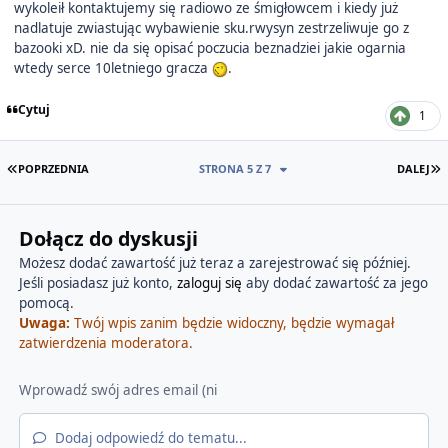
wykoleił kontaktujemy się radiowo ze śmigłowcem i kiedy już
nadlatuje zwiastując wybawienie sku.rwysyn zestrzeliwuje go z
bazooki xD. nie da się opisać poczucia beznadziei jakie ogarnia
wtedy serce 10letniego gracza
.
Cytuj
1
PIERWSZA STRONA
O
POPRZEDNIA
STRONA 5 Z 7
DALEJ
Dołącz do dyskusji
Możesz dodać zawartość już teraz a zarejestrować się później.
Jeśli posiadasz już konto,
zaloguj się
aby dodać zawartość za jego
pomocą.
Uwaga:
Twój wpis zanim będzie widoczny, będzie wymagał
zatwierdzenia moderatora.
Dodaj odpowiedź do tematu...