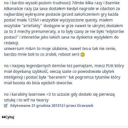
no i bardzo wysoki poziom trudnosci) 7dmke kilka razy i 8semke
kilkanaście razy (za sava dostałem kiedyś nagrode w cdaction za
najbardziej wykręcone postacie (przed zakończeniem gry każda
postać miała 125lvl i wszystkie wyczyszczone questy, miałem
wszytskie "artefakty" dostępne w grze nawet te ukryte) dostałem
za to 3 miechy prenumeraty, a to były czasy ze nie było "edytorów
postaci" i intenetów jako takich sava na dyskietce wysyłałem do
redakcji.
uniwersum m&m to moje ulubione, nawet tes-a tak nie cenie,
bardzo mnie boli to co zrobili, reboot serii
no i nazywy legendarnych itemów też pamiętam, miecz PUK który
miał doyebaną szybkość, owczą szate co powodowała ubytek
inteligencji i postać była "baranem" łuk pogromca tytanów który
miał boosta do bicia epickich stworów.
no i karabiny laserowe <3 to uczucie gdy dostało się pierwszą
sztukę i to wtf na twarzy
Edytowane
21 grudnia 2013
12 l
przez Orzeszek
Cytuj