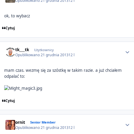
Opublikowano
21 grudnia 2013
12 l
ok, to wybacz
Cytuj
Author stats
tk___tk
Użytkownicy
Opublikowano
21 grudnia 2013
12 l
mam czas. wezmę się za szóstkę w takim razie. a już chciałem
odpalać to:
Cytuj
Author stats
ornit
Senior Member
Opublikowano
21 grudnia 2013
12 l