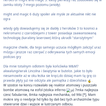
heroes of might and magic 3. kiedy pierwszy raz zbudowało się w
zamku istoty 7-mego poziomu (anioły)
might and magic 6 duży spoiler ale mysle ze aktualnie nikt nie
ogra
wtedy gdy dowiadujemy się ze diabły z herołsów 3 to kosmici a
nekromanci z czarodziejami z tower posiadaja zaawansowaną
technologię (karabiny laserowe) którą ukradli "starożytnym"
magiczne chwile, dla tego samego uczucia mógłbym zaliczyć uraz
mózgu i jeszcze raz czerpać z odkrywania tych samych emocji
podczas gry
Dla mnie totalnym odlotem była końcówka M&M7
akwalungi/wrak Lincolna i świątynia w butelce. Jakie to było
niesamowite aż w oku łezka sie kręci,do dzisiaj mam tą grę co
prawda płyty już nie odczyta ale pamiątka z dzieciństwa
.
W szostce na koncu rozwalało się reaktor atomowy i puszczało
bombe atomową na eofol (stolica inferno
) 7mka najlepsza
czesc fabularnie, 8mka najlepsza mechanika, od 9tki [*]. Mam
mokre sny o reedycje hd tylko by dali bez tych archaizmów typu
otwieranie dzwi i wyjscie w lustrzanym odbiciu.