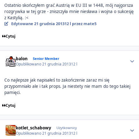
Ostatnio skończyłem grać Austrią w EU III w 1448, mój najgorsza
rozgrywka w tej grze - zniszczyła mnie niesława i wojna o sukcesję
z Kastylią. :<
Edytowane
21 grudnia 2013
12 l
przez mate5
Cytuj
Author stats
balon
Senior Member
Opublikowano
21 grudnia 2013
12 l
Co najlepsze jak napisałeś to zakończenie zaraz mi się
przypomniało ale i tak props. Ja niestety nie mam do tego takiej
pamięci.
Cytuj
Author stats
kotlet_schabowy
Użytkownicy
Opublikowano
21 grudnia 2013
12 l