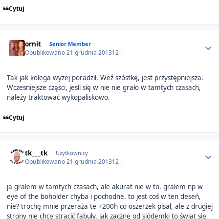
Cytuj
Author stats
ornit
Senior Member
Opublikowano
21 grudnia 2013
12 l
Tak jak kolega wyżej poradził. Weź szóstkę, jest przystępniejsza.
Wczesniejsze częsci, jesli się w nie nie grało w tamtych czasach,
należy traktować wykopaliskowo.
Cytuj
Author stats
tk___tk
Użytkownicy
Opublikowano
21 grudnia 2013
12 l
ja grałem w tamtych czasach, ale akurat nie w to. grałem np w
eye of the boholder chyba i pochodne. to jest coś w ten deseń,
nie? trochę mnie przeraża te +200h co oszerzek pisał, ale z drugiej
strony nie chcę stracić fabuły. jak zacznę od siódemki to świat się