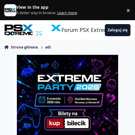
Skocz do zawartości
View in the app
×
Di
A better way to browse.
Learn more
.
Forum PSX Extreme
Zaloguj się
Strona główna
adi