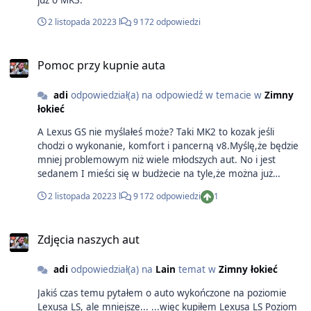
2 listopada 2022
3 l
9 172 odpowiedzi
Pomoc przy kupnie auta
adi
odpowiedział(a) na odpowiedź w temacie w
Zimny
łokieć
A Lexus GS nie myślałeś może? Taki MK2 to kozak jeśli
chodzi o wykonanie, komfort i pancerną v8.Myślę,że będzie
mniej problemowym niż wiele młodszych aut. No i jest
sedanem I mieści się w budżecie na tyle,że można już
szukać zadbanego i doinwestowanego.
2 listopada 2022
3 l
9 172 odpowiedzi
1
Zdjęcia naszych aut
adi
odpowiedział(a) na
Lain
temat w
Zimny łokieć
Jakiś czas temu pytałem o auto wykończone na poziomie
Lexusa LS, ale mniejsze... ...więc kupiłem Lexusa LS Poziom