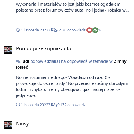
wykonania i materiałów to jest jakiś kosmos-ogladałem
polecane przez forumowiczów auta, no i jednak różnica w
jakości wykonania jest bardzo duża (dla ciekawych-najbliżej
Infiniti q50 i Mercedes C,Lexus IS trochę niżej,DS ładnie
wykonany ale jednak materiały to taka klasa średnia) To jak
1 listopada 2022
3 l
6 520 odpowiedzi
16
to auto zniosło 15 lat i 300 tys wzbudza podziw-no jednak
wiadomo czemu to tyle kosztowało na premierę. Wersja
600H czyli v8 pod maską w hybrydzie-trasa z Gdańska do
Pomoc przy kupnie auta
domu przejeżdzając przez zakorkowaną Warszawę to 7.9 L
na 100 km.Większość trasy to tempomat na 120 km/h (z
adi
odpowiedział(a) na odpowiedź w temacie w
Zimny
włączoną klimą )
łokieć
No nie rozumiem jednego-"Wsiadasz i od razu Cie
prowokuje do ostrej jazdy" No przecież jesteśmy dorosłymi
ludżmi i chyba umiemy obsługiwać gaz inaczej niż zero-
jedynkowo.
1 listopada 2022
3 l
9 172 odpowiedzi
Niusy