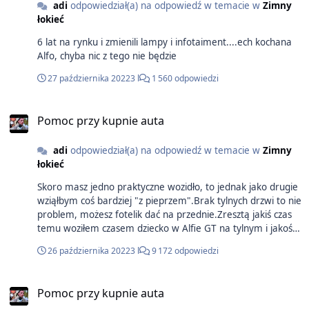
adi
odpowiedział(a) na odpowiedź w temacie w
Zimny
łokieć
6 lat na rynku i zmienili lampy i infotaiment....ech kochana
Alfo, chyba nic z tego nie będzie
27 października 2022
3 l
1 560 odpowiedzi
Pomoc przy kupnie auta
adi
odpowiedział(a) na odpowiedź w temacie w
Zimny
łokieć
Skoro masz jedno praktyczne wozidło, to jednak jako drugie
wziąłbym coś bardziej "z pieprzem".Brak tylnych drzwi to nie
problem, możesz fotelik dać na przednie.Zresztą jakiś czas
temu woziłem czasem dziecko w Alfie GT na tylnym i jakoś
nie było tragedii.Generalnie jeśli to auto głównie dla Ciebie,
26 października 2022
3 l
9 172 odpowiedzi
to bierz Fifi, bo póżniej będziesz żałował P,S A ja bym w
takiej rozkminie brał Brerę
Pomoc przy kupnie auta