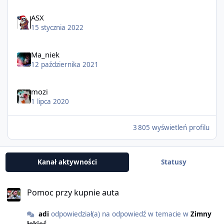
ASX
15 stycznia 2022
Ma_niek
12 października 2021
mozi
1 lipca 2020
3 805 wyświetleń profilu
Kanał aktywności
Statusy
Pomoc przy kupnie auta
adi
odpowiedział(a) na odpowiedź w temacie w
Zimny