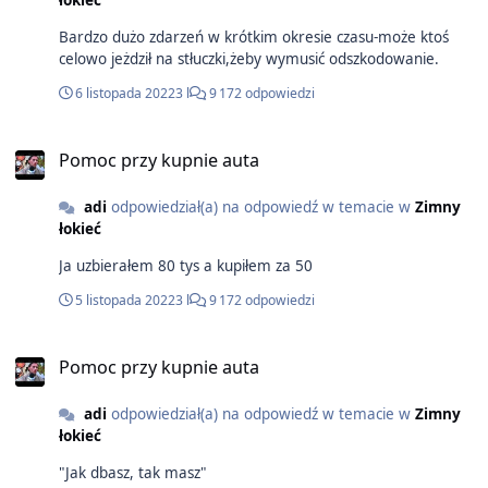
łokieć
Bardzo dużo zdarzeń w krótkim okresie czasu-może ktoś
celowo jeżdził na stłuczki,żeby wymusić odszkodowanie.
6 listopada 2022
3 l
9 172 odpowiedzi
Pomoc przy kupnie auta
adi
odpowiedział(a) na odpowiedź w temacie w
Zimny
łokieć
Ja uzbierałem 80 tys a kupiłem za 50
5 listopada 2022
3 l
9 172 odpowiedzi
Pomoc przy kupnie auta
adi
odpowiedział(a) na odpowiedź w temacie w
Zimny
łokieć
"Jak dbasz, tak masz"