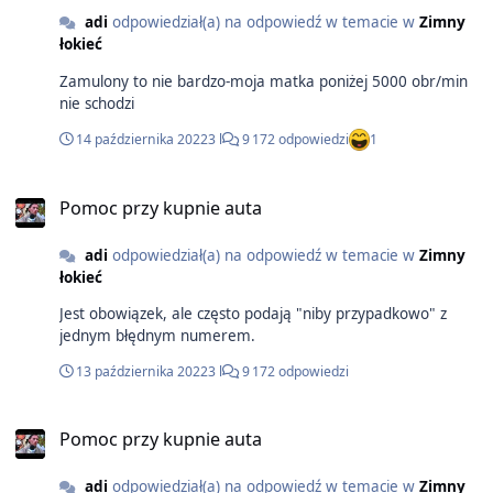
adi
odpowiedział(a) na odpowiedź w temacie w
Zimny
łokieć
Zamulony to nie bardzo-moja matka poniżej 5000 obr/min
nie schodzi
14 października 2022
3 l
9 172 odpowiedzi
1
Pomoc przy kupnie auta
adi
odpowiedział(a) na odpowiedź w temacie w
Zimny
łokieć
Jest obowiązek, ale często podają "niby przypadkowo" z
jednym błędnym numerem.
13 października 2022
3 l
9 172 odpowiedzi
Pomoc przy kupnie auta
adi
odpowiedział(a) na odpowiedź w temacie w
Zimny