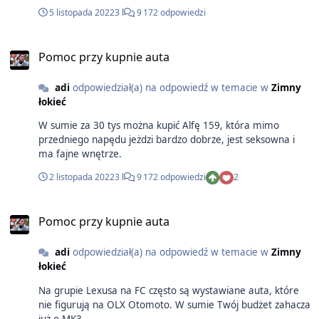
5 listopada 2022
3 l
9 172 odpowiedzi
Pomoc przy kupnie auta
adi
odpowiedział(a) na odpowiedź w temacie w
Zimny
łokieć
W sumie za 30 tys można kupić Alfę 159, która mimo
przedniego napędu jeżdzi bardzo dobrze, jest seksowna i
ma fajne wnętrze.
2 listopada 2022
3 l
9 172 odpowiedzi
2
Pomoc przy kupnie auta
adi
odpowiedział(a) na odpowiedź w temacie w
Zimny
łokieć
Na grupie Lexusa na FC często są wystawiane auta, które
nie figurują na OLX Otomoto. W sumie Twój budżet zahacza
już o MK3.